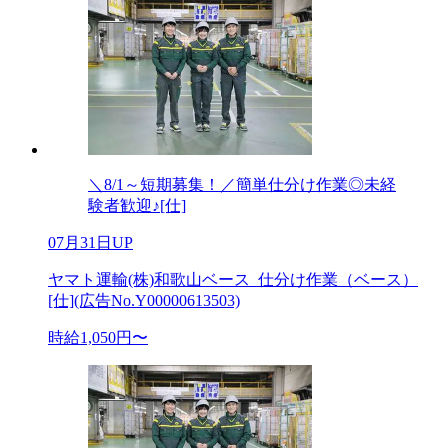
＼8/1～短期募集！／簡単仕分け作業◎未経
験者歓迎♪[仕]
07月31日UP
ヤマト運輸(株)和歌山ベース_仕分け作業（ベース）
[仕](広告No.Y00000613503)
時給1,050円〜