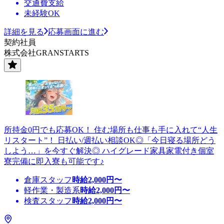
交通費支給
未経験OK
詳細を見る
応募画面に進む
契約社員
株式会社GRANSTARTS
所持金0円でも応募OK！ 住む場所も仕事も手に入れて“人生
リスタート”！ 日払い/週払い相談OK◎「今日寝る場所どう
しよう…」を今すぐ解決◎ ハイグレード家具家電付き個室
寮完備に即入寮も可能です♪
倉庫スタッフ
時給
2,000
円〜
軽作業・製造系
時給
2,000
円〜
検査スタッフ
時給
2,000
円〜