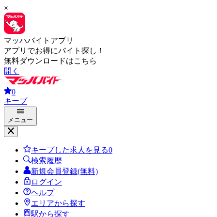
×
マッハバイトアプリ
アプリでお得にバイト探し！
無料ダウンロードはこちら
開く
0
キープ
メニュー
キープした求人を見る
0
検索履歴
新規会員登録(無料)
ログイン
ヘルプ
エリアから探す
駅から探す