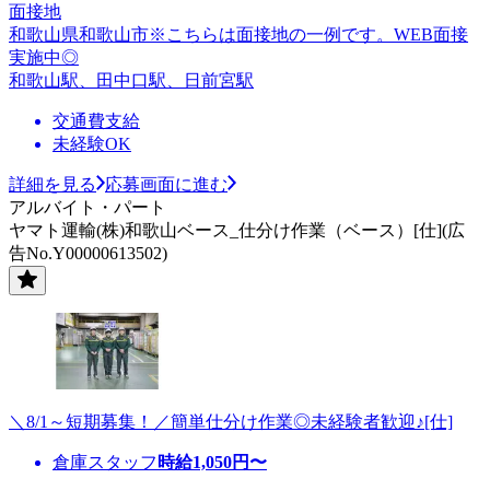
面接地
和歌山県和歌山市※こちらは面接地の一例です。WEB面接
実施中◎
和歌山駅、田中口駅、日前宮駅
交通費支給
未経験OK
詳細を見る
応募画面に進む
アルバイト・パート
ヤマト運輸(株)和歌山ベース_仕分け作業（ベース）[仕](広
告No.Y00000613502)
＼8/1～短期募集！／簡単仕分け作業◎未経験者歓迎♪[仕]
倉庫スタッフ
時給
1,050
円〜