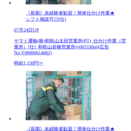
《長期》未経験者歓迎！簡単仕分け作業★
シフト相談可◎[仕]
07月24日UP
ヤマト運輸(株)和歌山太田営業所(PT)_仕分け作業（営
業所）[仕]_和歌山岩橋営業所(y065330pt)(広告
No.Y00000614062)
時給1,150円〜
《長期》未経験者歓迎！簡単仕分け作業★