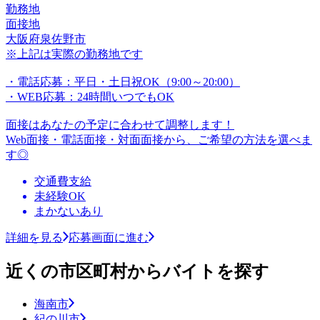
勤務地
面接地
大阪府泉佐野市
※上記は実際の勤務地です
・電話応募：平日・土日祝OK（9:00～20:00）
・WEB応募：24時間いつでもOK
面接はあなたの予定に合わせて調整します！
Web面接・電話面接・対面面接から、ご希望の方法を選べま
す◎
交通費支給
未経験OK
まかないあり
詳細を見る
応募画面に進む
近くの市区町村からバイトを探す
海南市
紀の川市