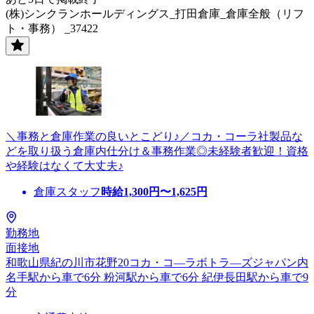
(株)シンクランホールディングス_打田倉庫_倉庫全般（リフ
ト・事務） _37422
＼事務と倉庫作業の良いとこどり♪／コカ・コーラ社製品な
どを取り扱う倉庫内仕分け＆事務作業◎未経験者歓迎！資格
や経験はなくて大丈夫♪
倉庫スタッフ
時給
1,300
円〜
1,625
円
勤務地
面接地
和歌山県紀の川市花野20コカ・コ―ラボトラ―ズジャパン内
名手駅から車で6分 粉河駅から車で6分 紀伊長田駅から車で9
分