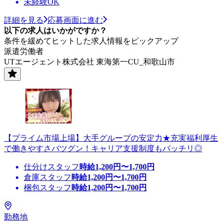
未経験OK
詳細を見る
応募画面に進む
以下の求人はいかがですか？
条件を緩めてヒットした求人情報をピックアップ
派遣労働者
UTエージェント株式会社 東海第一CU_和歌山市
【プライム市場上場】大手グループの安定力★充実福利厚生
で働きやすさバツグン！キャリア支援制度もバッチリ◎
仕分けスタッフ
時給
1,200
円〜
1,700
円
倉庫スタッフ
時給
1,200
円〜
1,700
円
梱包スタッフ
時給
1,200
円〜
1,700
円
勤務地