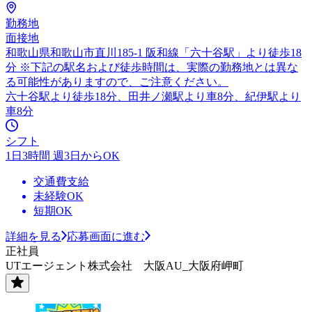
勤務地
面接地
和歌山県和歌山市直川185-1 阪和線「六十谷駅」より徒歩18
分 ※下記の駅名および徒歩時間は、実際の勤務地とは異な
る可能性がありますので、ご注意ください。
六十谷駅より徒歩18分、田井ノ瀬駅より車8分、紀伊駅より
車8分
シフト
1日3時間 週3日からOK
交通費支給
未経験OK
短期OK
詳細を見る
応募画面に進む
正社員
UTエージェント株式会社 大阪AU_大阪府岬町