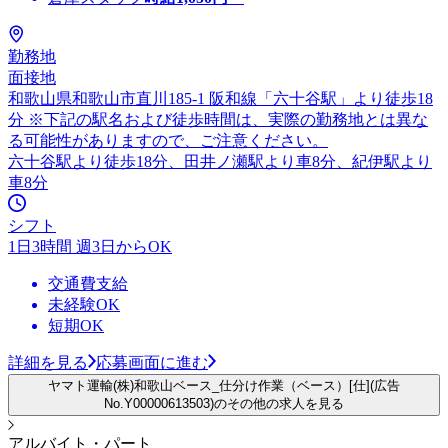
勤務地
面接地
和歌山県和歌山市直川185-1 阪和線「六十谷駅」より徒歩18
分 ※下記の駅名および徒歩時間は、実際の勤務地とは異な
る可能性がありますので、ご注意ください。
六十谷駅より徒歩18分、田井ノ瀬駅より車8分、紀伊駅より
車8分
シフト
1日3時間 週3日からOK
交通費支給
未経験OK
短期OK
詳細を見る
応募画面に進む
ヤマト運輸(株)和歌山ベース_仕分け作業（ベース）[仕](広告
No.Y00000613503)のその他の求人を見る
アルバイト・パート