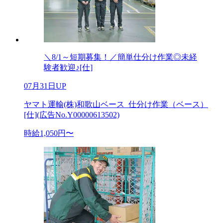
＼8/1～短期募集！／簡単仕分け作業◎未経
験者歓迎♪[仕]
07月31日UP
ヤマト運輸(株)和歌山ベース_仕分け作業（ベース）
[仕](広告No.Y00000613502)
時給1,050円〜