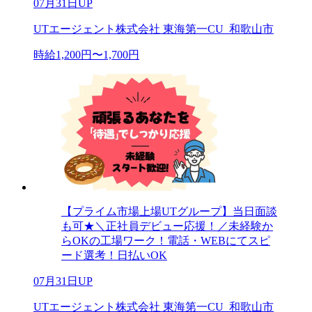
07月31日UP
UTエージェント株式会社 東海第一CU_和歌山市
時給1,200円〜1,700円
【プライム市場上場UTグループ】当日面談
も可★＼正社員デビュー応援！／未経験か
らOKの工場ワーク！電話・WEBにてスピ
ード選考！日払いOK
07月31日UP
UTエージェント株式会社 東海第一CU_和歌山市