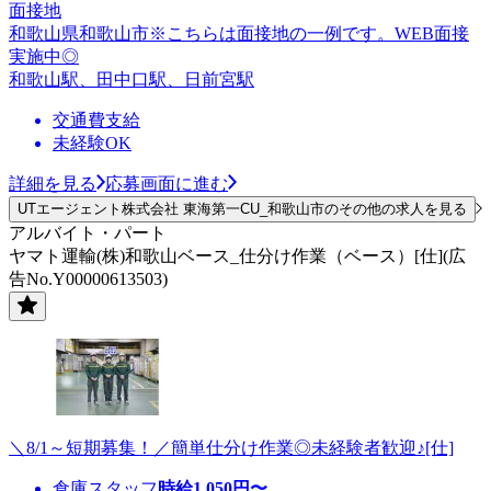
面接地
和歌山県和歌山市※こちらは面接地の一例です。WEB面接
実施中◎
和歌山駅、田中口駅、日前宮駅
交通費支給
未経験OK
詳細を見る
応募画面に進む
UTエージェント株式会社 東海第一CU_和歌山市のその他の求人を見る
アルバイト・パート
ヤマト運輸(株)和歌山ベース_仕分け作業（ベース）[仕](広
告No.Y00000613503)
＼8/1～短期募集！／簡単仕分け作業◎未経験者歓迎♪[仕]
倉庫スタッフ
時給
1,050
円〜