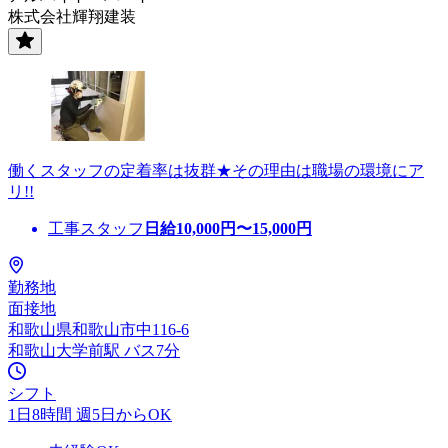
株式会社輝翔建装
働くスタッフの定着率は抜群★その理由は職場の環境にア
リ!!
工事スタッフ
日給
10,000
円〜
15,000
円
勤務地
面接地
和歌山県和歌山市中116-6
和歌山大学前駅 バス7分
シフト
1日8時間 週5日からOK