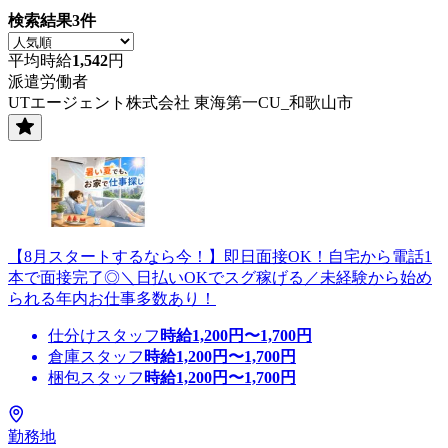
検索結果
3
件
平均時給
1,542
円
派遣労働者
UTエージェント株式会社 東海第一CU_和歌山市
【8月スタートするなら今！】即日面接OK！自宅から電話1
本で面接完了◎＼日払いOKでスグ稼げる／未経験から始め
られる年内お仕事多数あり！
仕分けスタッフ
時給
1,200
円〜
1,700
円
倉庫スタッフ
時給
1,200
円〜
1,700
円
梱包スタッフ
時給
1,200
円〜
1,700
円
勤務地