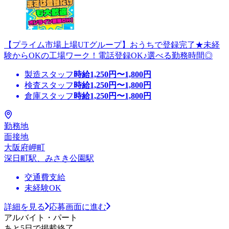
【プライム市場上場UTグループ】おうちで登録完了★未経
験からOKの工場ワーク！電話登録OK♪選べる勤務時間◎
製造スタッフ
時給
1,250
円〜
1,800
円
検査スタッフ
時給
1,250
円〜
1,800
円
倉庫スタッフ
時給
1,250
円〜
1,800
円
勤務地
面接地
大阪府岬町
深日町駅、みさき公園駅
交通費支給
未経験OK
詳細を見る
応募画面に進む
アルバイト・パート
あと5日で掲載終了