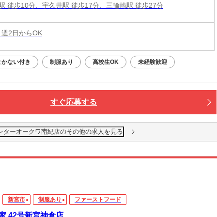
駅 徒歩10分、宇久井駅 徒歩17分、三輪崎駅 徒歩27分
 週2日からOK
まかない付き
制服あり
高校生OK
未経験歓迎
すぐ応募する
ンターオークワ南紀店のその他の求人を見る
新宮市
制服あり
ファーストフード
家 42号新宮神倉店