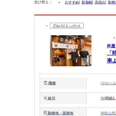
並び替え：
おすすめ
新着順
高収入
勤務
アルバイト・パート
杵屋
「
率
職種
(1)ホ
給与
(1)時給
1
勤務地・面接地
和歌山県