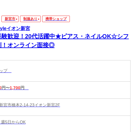
新宮市
制服あり
携帯ショップ
tyleイオン新宮
経験歓迎！20代活躍中★ピアス・ネイルOK☆シフ
制！オンライン面接◎
ョップ
0
円〜
1,700
円
宮市橋本2-14-23イオン新宮2F
 週5日からOK