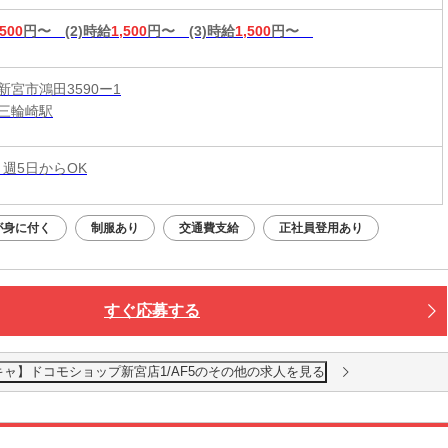
,500
円〜
(2)時給
1,500
円〜
(3)時給
1,500
円〜
新宮市鴻田3590ー1
三輪崎駅
 週5日からOK
が身に付く
制服あり
交通費支給
正社員登用あり
すぐ応募する
ャ】ドコモショップ新宮店1/AF5のその他の求人を見る