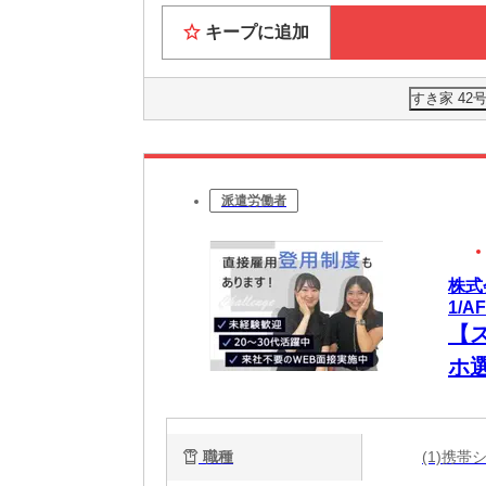
キープに追加
すき家 4
派遣労働者
株式
1/A
【
ホ
新
い
職種
(1)携
W