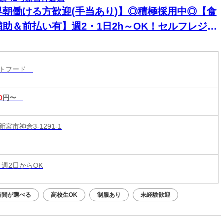
早朝働ける方歓迎(手当あり)】◎積極採用中◎【食
補助＆前払い有】週2・1日2h～OK！セルフレジで
単接客◎マニュアル完備で初バイト・未経験も安
！積極採用中
ストフード
0
円〜
宮市神倉3-1291-1
 週2日からOK
時間が選べる
高校生OK
制服あり
未経験歓迎