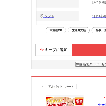
紀伊佐野
シフト
1日5時間
車通勤OK
交通費支給
食事、
キープに追加
杵屋 新宮スーパーセ
アルバイト・パート
すき