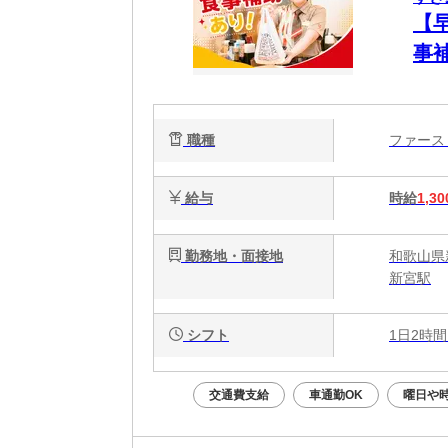
【
事
簡
心
職種
ファー
給与
時給
1,30
勤務地・面接地
和歌山県新
新宮駅
シフト
1日2時間
交通費支給
車通勤OK
曜日や