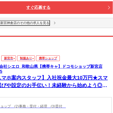
すぐ応募する
2号新宮神倉店のその他の求人を見る
新宮市
制服あり
携帯ショップ
会社シエロ_和歌山県【携帯キャ】ドコモショップ新宮店
F5
スマホ案内スタッフ】入社祝金最大10万円★スマ
選びや設定のお手伝い！未経験から始めよう◎最
機種の情報もいち早くゲット★スマホが手放せな
あなたに♪高収入＆嬉しい週払い/スピード採用・
帯ショップ (2)事務・受付・経理 (3)受付
EB面談◎