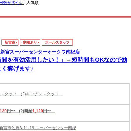
日数が少ない
人気順
新宮市
制服あり
ホールスタッフ
 新宮スーパーセンターオークワ南紀店
時間を有効活用したい！」→短時間もOKなので効
よく稼げます♪
ールスタッフ (2)キッチンスタッフ
,120
円〜
(2)時給
1,120
円〜
新宮市佐野3-11-19 スーパーセンター南紀