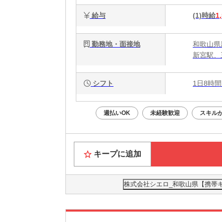
給与
(1)時給
1
勤務地・面接地
和歌山県
新宮駅、
シフト
1日8時間
週払いOK
未経験歓迎
スキル
キープに追加
株式会社シエロ_和歌山県【携帯キ