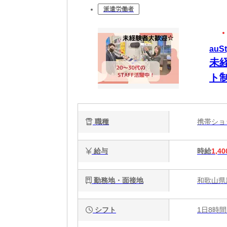
派遣労働者
auS
未
ト
職種
携帯シ
給与
時給
1,40
勤務地・面接地
和歌山県新
シフト
1日8時間