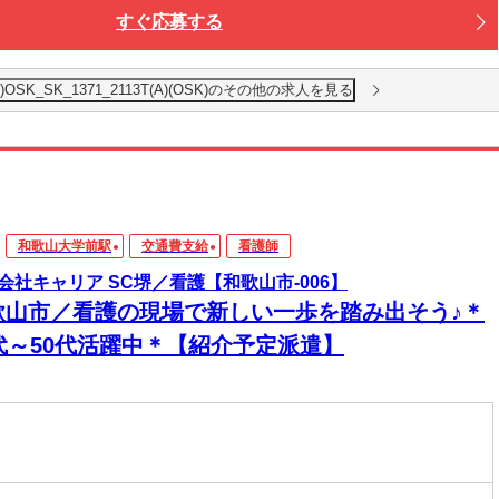
すぐ応募する
K_SK_1371_2113T(A)(OSK)のその他の求人を見る
和歌山大学前駅
交通費支給
看護師
会社キャリア SC堺／看護【和歌山市-006】
歌山市／看護の現場で新しい一歩を踏み出そう♪＊
0代～50代活躍中＊【紹介予定派遣】