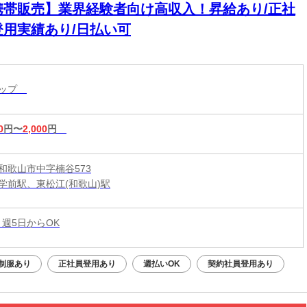
携帯販売】業界経験者向け高収入！昇給あり/正社
登用実績あり/日払い可
ョップ
0
円〜
2,000
円
和歌山市中字楠谷573
学前駅、東松江(和歌山)駅
 週5日からOK
制服あり
正社員登用あり
週払いOK
契約社員登用あり