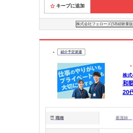
キープに追加
株式会社フェローズ(SB経験量販)OS
紹介予定派遣
株式
和
2
職種
看護師