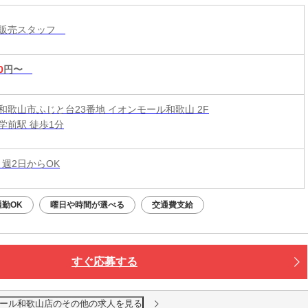
ル販売スタッフ
0
円〜
和歌山市ふじと台23番地 イオンモール和歌山 2F
学前駅 徒歩1分
 週2日からOK
勤OK
曜日や時間が選べる
交通費支給
すぐ応募する
ンモール和歌山店のその他の求人を見る