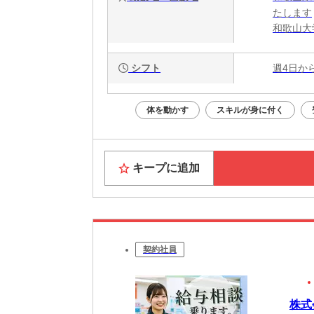
たします
和歌山大
シフト
週4日か
体を動かす
スキルが身に付く
キープに追加
契約社員
株式会