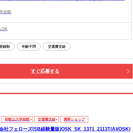
学前駅
らOK
登録制
年齢不問
交通費支給
すぐ応募する
和歌山大学前駅
交通費支給
携帯ショップ
社フェローズ(SB経験量販)OSK_SK_1371_2113T(A)(OSK)