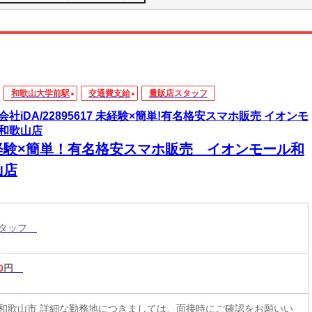
和歌山大学前駅
交通費支給
量販店スタッフ
会社iDA/22895617 未経験×簡単!有名格安スマホ販売 イオンモ
和歌山店
経験×簡単！有名格安スマホ販売 イオンモール和
山店
スタッフ
0
円
和歌山市 詳細な勤務地につきましては、面接時にご確認をお願いい