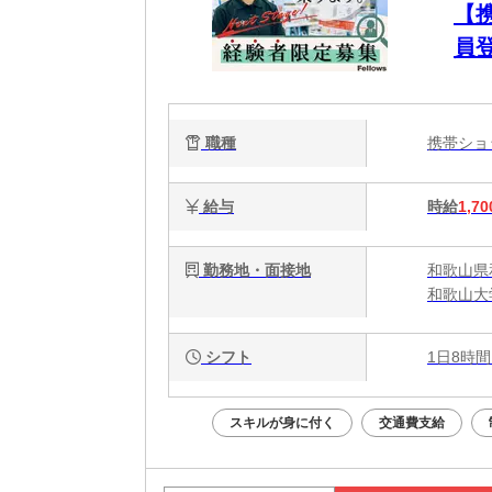
【
員
職種
携帯シ
給与
時給
1,70
勤務地・面接地
和歌山県
和歌山大
シフト
1日8時間
スキルが身に付く
交通費支給