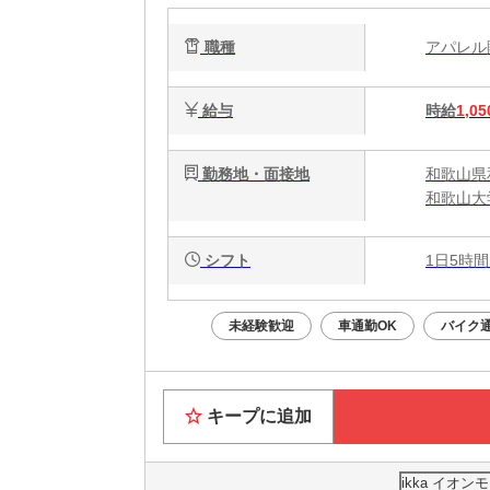
職種
アパレ
給与
時給
1,05
勤務地・面接地
和歌山県
和歌山大
シフト
1日5時間
未経験歓迎
車通勤OK
バイク通
キープに追加
ikka イオ