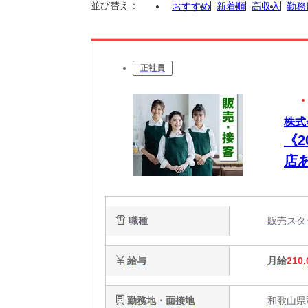
並び替え：
おすすめ
新着順
高収入
勤務
正社員
株式
《
店
職種
販売ス
給与
月給
210,
勤務地・面接地
和歌山県