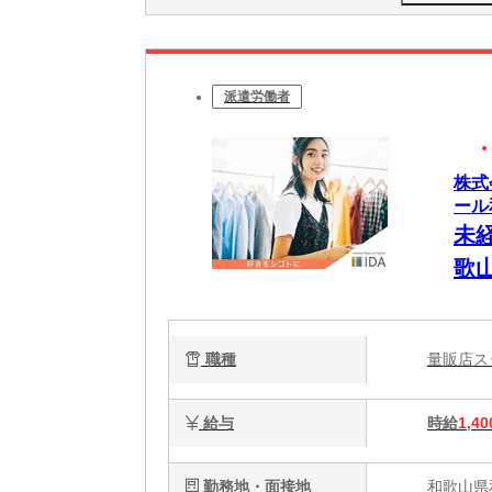
派遣労働者
株式
ール
未
歌
職種
量販店
給与
時給
1,40
勤務地・面接地
和歌山県