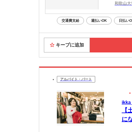
和歌山大
交通費支給
週払いOK
日払いO
キープに追加
アルバイト・パート
ik
【
に