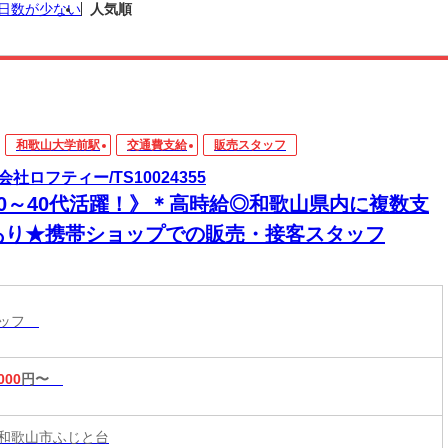
日数が少ない
人気順
和歌山大学前駅
交通費支給
販売スタッフ
会社ロフティー/TS10024355
20～40代活躍！》＊高時給◎和歌山県内に複数支
あり★携帯ショップでの販売・接客スタッフ
タッフ
000
円〜
和歌山市ふじと台