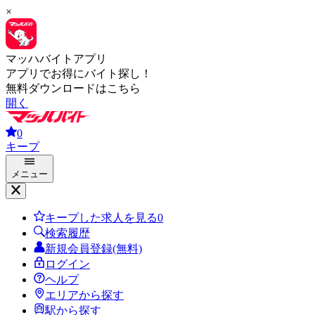
×
マッハバイトアプリ
アプリでお得にバイト探し！
無料ダウンロードはこちら
開く
0
キープ
メニュー
キープした求人を見る
0
検索履歴
新規会員登録(無料)
ログイン
ヘルプ
エリアから探す
駅から探す