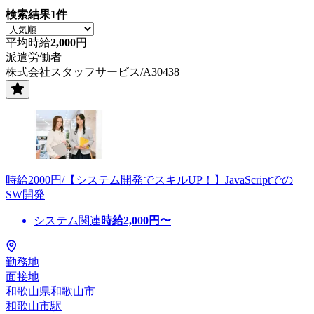
検索結果
1
件
平均時給
2,000
円
派遣労働者
株式会社スタッフサービス/A30438
時給2000円/【システム開発でスキルUP！】JavaScriptでの
SW開発
システム関連
時給
2,000
円〜
勤務地
面接地
和歌山県和歌山市
和歌山市駅