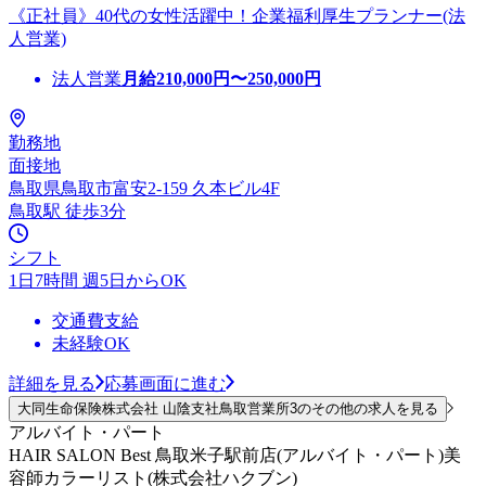
《正社員》40代の女性活躍中！企業福利厚生プランナー(法
人営業)
法人営業
月給
210,000
円〜
250,000
円
勤務地
面接地
鳥取県鳥取市富安2-159 久本ビル4F
鳥取駅 徒歩3分
シフト
1日7時間 週5日からOK
交通費支給
未経験OK
詳細を見る
応募画面に進む
大同生命保険株式会社 山陰支社鳥取営業所3のその他の求人を見る
アルバイト・パート
HAIR SALON Best 鳥取米子駅前店(アルバイト・パート)美
容師カラーリスト(株式会社ハクブン)