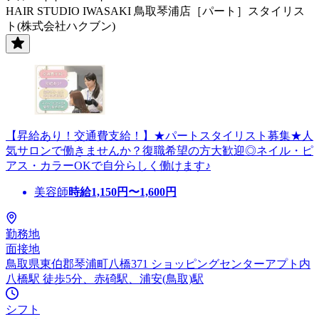
HAIR STUDIO IWASAKI 鳥取琴浦店［パート］スタイリス
ト(株式会社ハクブン)
【昇給あり！交通費支給！】★パートスタイリスト募集★人
気サロンで働きませんか？復職希望の方大歓迎◎ネイル・ピ
アス・カラーOKで自分らしく働けます♪
美容師
時給
1,150
円〜
1,600
円
勤務地
面接地
鳥取県東伯郡琴浦町八橋371 ショッピングセンターアプト内
八橋駅 徒歩5分、赤碕駅、浦安(鳥取)駅
シフト