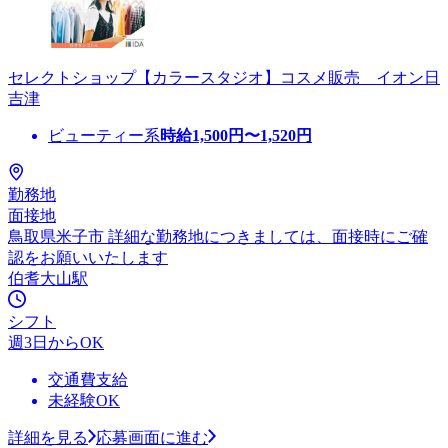
セレクトショップ【カラースタジオ】コスメ販売 イオン日
吉津
ビューティー系
時給
1,500
円〜
1,520
円
勤務地
面接地
鳥取県米子市 詳細な勤務地につきましては、面接時にご確
認をお願いいたします
伯耆大山駅
シフト
週3日からOK
交通費支給
未経験OK
詳細を見る
応募画面に進む