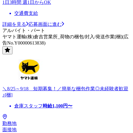
1日3時間 週1日からOK
交通費支給
詳細を見る
応募画面に進む
アルバイト・パート
ヤマト運輸(株)倉吉営業所_荷物の梱包/封入/発送作業[梱](広
告No.Y00000613838)
＼8/25～9/18 短期募集！／簡単な梱包作業◎未経験者歓迎
♪[梱]
倉庫スタッフ
時給
1,100
円〜
勤務地
面接地