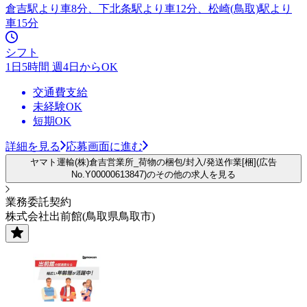
倉吉駅より車8分、下北条駅より車12分、松崎(鳥取)駅より
車15分
シフト
1日5時間 週4日からOK
交通費支給
未経験OK
短期OK
詳細を見る
応募画面に進む
ヤマト運輸(株)倉吉営業所_荷物の梱包/封入/発送作業[梱](広告
No.Y00000613847)のその他の求人を見る
業務委託契約
株式会社出前館(鳥取県鳥取市)