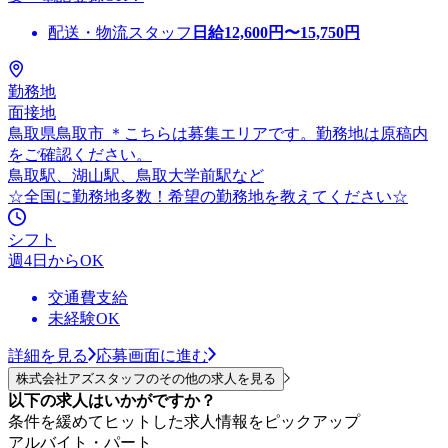
配送・物流スタッフ
日給
12,600
円〜
15,750
円
勤務地
面接地
鳥取県鳥取市 ＊こちらは募集エリアです。勤務地は原稿内
をご確認ください。
鳥取駅、湖山駅、鳥取大学前駅など
☆全国に勤務地多数！希望の勤務地を教えてください☆
シフト
週4日からOK
交通費支給
未経験OK
詳細を見る
応募画面に進む
株式会社アズスタッフのその他の求人を見る
以下の求人はいかがですか？
条件を緩めてヒットした求人情報をピックアップ
アルバイト・パート