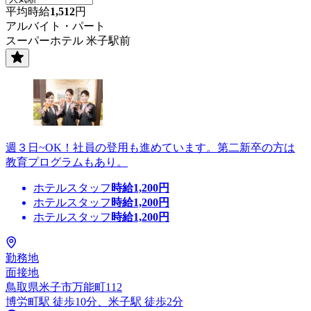
平均時給
1,512
円
アルバイト・パート
スーパーホテル 米子駅前
週３日~OK！社員の登用も進めています。第二新卒の方は
教育プログラムもあり。
ホテルスタッフ
時給
1,200
円
ホテルスタッフ
時給
1,200
円
ホテルスタッフ
時給
1,200
円
勤務地
面接地
鳥取県米子市万能町112
博労町駅 徒歩10分、米子駅 徒歩2分