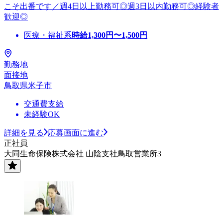
こそ出番です／週4日以上勤務可◎週3日以内勤務可◎経験者
歓迎◎
医療・福祉系
時給
1,300
円〜
1,500
円
勤務地
面接地
鳥取県米子市
交通費支給
未経験OK
詳細を見る
応募画面に進む
正社員
大同生命保険株式会社 山陰支社鳥取営業所3