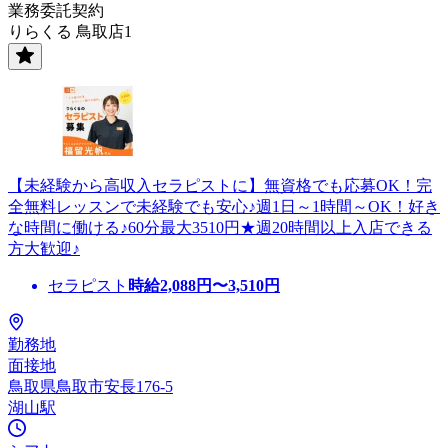
業務委託契約
りらくる 鳥取店1
【未経験から高収入セラピストに】無資格でも応募OK！完
全無料レッスンで未経験でも安心♪週1日～1時間～OK！好き
な時間に働ける♪60分最大3510円★週20時間以上入店できる
方大歓迎♪
セラピスト
時給
2,088
円〜
3,510
円
勤務地
面接地
鳥取県鳥取市安長176-5
湖山駅