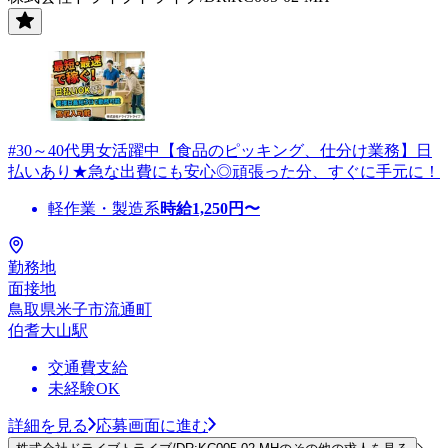
#30～40代男女活躍中【食品のピッキング、仕分け業務】日
払いあり★急な出費にも安心◎頑張った分、すぐに手元に！
軽作業・製造系
時給
1,250
円〜
勤務地
面接地
鳥取県米子市流通町
伯耆大山駅
交通費支給
未経験OK
詳細を見る
応募画面に進む