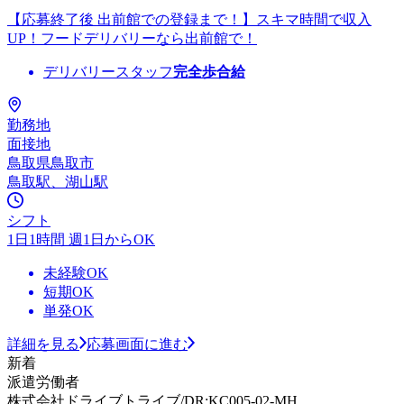
【応募終了後 出前館での登録まで！】スキマ時間で収入
UP！フードデリバリーなら出前館で！
デリバリースタッフ
完全歩合給
勤務地
面接地
鳥取県鳥取市
鳥取駅、湖山駅
シフト
1日1時間 週1日からOK
未経験OK
短期OK
単発OK
詳細を見る
応募画面に進む
新着
派遣労働者
株式会社ドライブトライブ/DR:KC005-02-MH