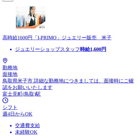
高時給1600円「I-PRIMO」ジュエリー販売 米子
ジュエリーショップスタッフ
時給
1,600
円
勤務地
面接地
鳥取県米子市 詳細な勤務地につきましては、面接時にご確
認をお願いいたします
富士見町(鳥取)駅
シフト
週4日からOK
交通費支給
未経験OK