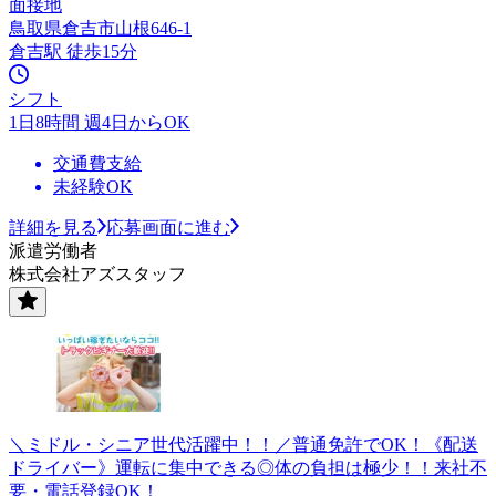
面接地
鳥取県倉吉市山根646-1
倉吉駅 徒歩15分
シフト
1日8時間 週4日からOK
交通費支給
未経験OK
詳細を見る
応募画面に進む
派遣労働者
株式会社アズスタッフ
＼ミドル・シニア世代活躍中！！／普通免許でOK！《配送
ドライバー》運転に集中できる◎体の負担は極少！！来社不
要・電話登録OK！