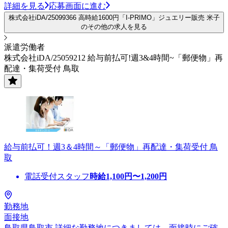
詳細を見る
応募画面に進む
株式会社iDA/25099366 高時給1600円「I-PRIMO」ジュエリー販売 米子
のその他の求人を見る
派遣労働者
株式会社iDA/25059212 給与前払可!週3&4時間~「郵便物」再
配達・集荷受付 鳥取
給与前払可！週3＆4時間～「郵便物」再配達・集荷受付 鳥
取
電話受付スタッフ
時給
1,100
円〜
1,200
円
勤務地
面接地
鳥取県鳥取市 詳細な勤務地につきましては、面接時にご確