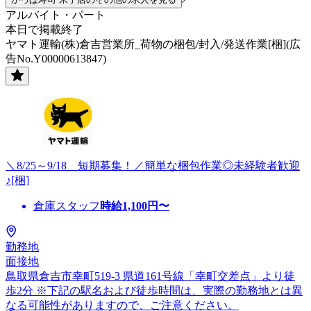
アルバイト・パート
本日で掲載終了
ヤマト運輸(株)倉吉営業所_荷物の梱包/封入/発送作業[梱](広
告No.Y00000613847)
＼8/25～9/18 短期募集！／簡単な梱包作業◎未経験者歓迎
♪[梱]
倉庫スタッフ
時給
1,100
円〜
勤務地
面接地
鳥取県倉吉市幸町519-3 県道161号線「幸町交差点」より徒
歩2分 ※下記の駅名および徒歩時間は、実際の勤務地とは異
なる可能性がありますので、ご注意ください。