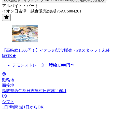
株式会社ドライブトライブ/DR:KC005-02-MHのその他の求人を見る
アルバイト・パート
イオン日吉津 試食販売(短期)/SACS00426T
【高時給1,300円！】イオンの試食販売・PRスタッフ！未経
験OK★
デモンストレーター
時給
1,300
円〜
勤務地
面接地
鳥取県西伯郡日吉津村日吉津1160-1
シフト
1日7時間 週1日からOK