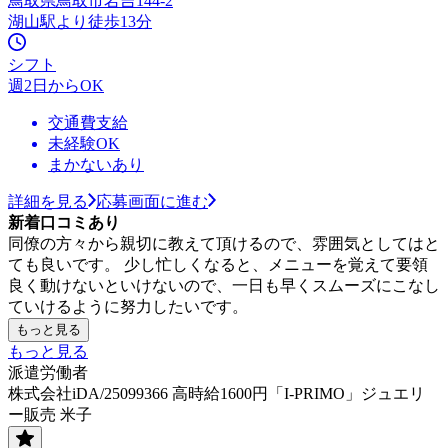
鳥取県鳥取市岩吉144-2
湖山駅より徒歩13分
シフト
週2日からOK
交通費支給
未経験OK
まかないあり
詳細を見る
応募画面に進む
新着口コミあり
同僚の方々から親切に教えて頂けるので、雰囲気としてはと
ても良いです。 少し忙しくなると、メニューを覚えて要領
良く動けないといけないので、一日も早くスムーズにこなし
ていけるように努力したいです。
もっと見る
もっと見る
派遣労働者
株式会社iDA/25099366 高時給1600円「I-PRIMO」ジュエリ
ー販売 米子