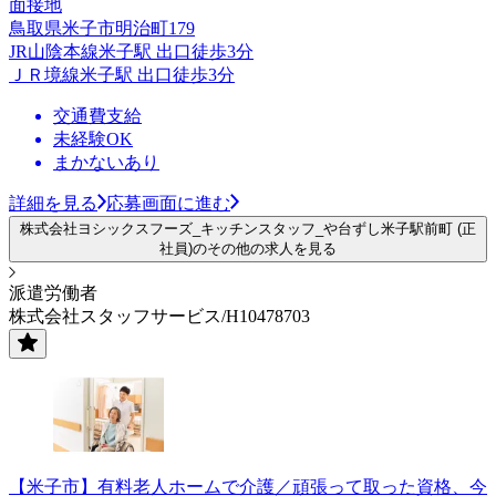
面接地
鳥取県米子市明治町179
JR山陰本線米子駅 出口徒歩3分
ＪＲ境線米子駅 出口徒歩3分
交通費支給
未経験OK
まかないあり
詳細を見る
応募画面に進む
株式会社ヨシックスフーズ_キッチンスタッフ_や台ずし米子駅前町 (正
社員)のその他の求人を見る
派遣労働者
株式会社スタッフサービス/H10478703
【米子市】有料老人ホームで介護／頑張って取った資格、今