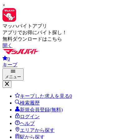
×
マッハバイトアプリ
アプリでお得にバイト探し！
無料ダウンロードはこちら
開く
0
キープ
メニュー
キープした求人を見る
0
検索履歴
新規会員登録(無料)
ログイン
ヘルプ
エリアから探す
駅から探す