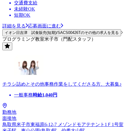
交通費支給
未経験OK
短期OK
詳細を見る
応募画面に進む
イオン日吉津 試食販売(短期)/SACS00426Tのその他の求人を見る
プログラミング教室米子市（門配スタッフ）
チラシ詰めとその他事務作業をしてくださる方、大募集♪
一般事務
時給
1,040
円
勤務地
面接地
鳥取県米子市東福原6-12-7 メゾンドモアテナント1Ｆ1号室
米子駅、東山公園(鳥取)駅、伯耆大山駅