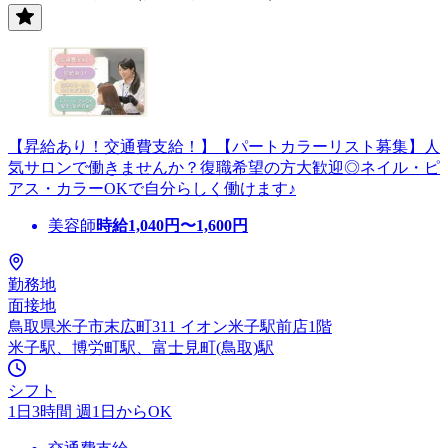
【昇給あり！交通費支給！】【パートカラーリスト募集】人
気サロンで働きませんか？復職希望の方大歓迎◎ネイル・ピ
アス・カラーOKで自分らしく働けます♪
美容師
時給
1,040
円〜
1,600
円
勤務地
面接地
鳥取県米子市末広町311 イオン米子駅前店1階
米子駅、博労町駅、富士見町(鳥取)駅
シフト
1日3時間 週1日からOK