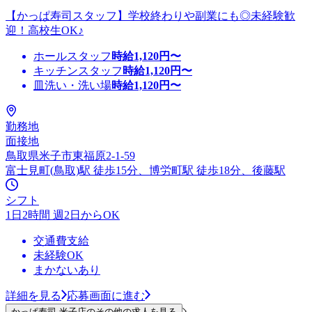
【かっぱ寿司スタッフ】学校終わりや副業にも◎未経験歓
迎！高校生OK♪
ホールスタッフ
時給
1,120
円〜
キッチンスタッフ
時給
1,120
円〜
皿洗い・洗い場
時給
1,120
円〜
勤務地
面接地
鳥取県米子市東福原2-1-59
富士見町(鳥取)駅 徒歩15分、博労町駅 徒歩18分、後藤駅
シフト
1日2時間 週2日からOK
交通費支給
未経験OK
まかないあり
詳細を見る
応募画面に進む
かっぱ寿司 米子店のその他の求人を見る