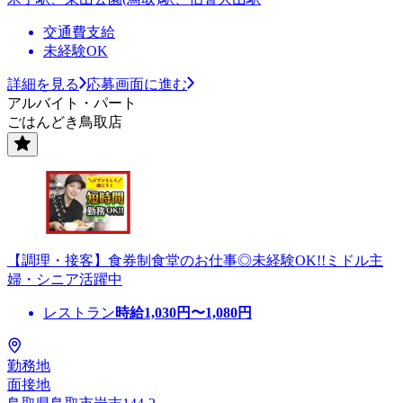
交通費支給
未経験OK
詳細を見る
応募画面に進む
アルバイト・パート
ごはんどき鳥取店
【調理・接客】食券制食堂のお仕事◎未経験OK!!ミドル主
婦・シニア活躍中
レストラン
時給
1,030
円〜
1,080
円
勤務地
面接地