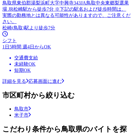
鳥取県東伯郡湯梨浜町大字中興寺343JA鳥取中央東郷梨選果
場 JR松崎駅から徒歩7分 ※下記の駅名および徒歩時間は、
実際の勤務地とは異なる可能性がありますので、ご注意くだ
さい。
松崎(鳥取)駅より徒歩7分
シフト
1日5時間 週4日からOK
交通費支給
未経験OK
短期OK
詳細を見る
応募画面に進む
市区町村から絞り込む
鳥取市
米子市
こだわり条件から鳥取県のバイトを探