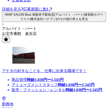
交通費支給
詳細を見る
応募画面に進む
HAIR SALON Best 鳥取米子駅前店(アルバイト・パート)美容師カラー
リスト(株式会社ハクブン)のその他の求人を見る
アルバイト・パート
お宝市番館 倉吉店
アナタの好きなことを、仕事に出来る職場です！
商品管理
時給
1,030
円〜
1,545
円
アミューズメントスタッフ
時給
1,030
円〜
1,545
円
販売・ファッション・レンタル
時給
1,030
円〜
1,545
円
勤務地