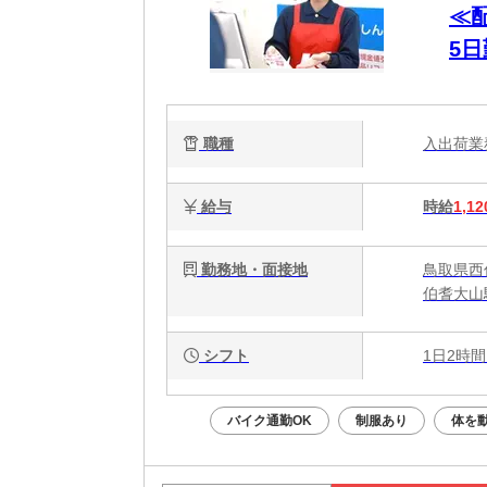
≪
5
職種
入出荷
給与
時給
1,12
勤務地・面接地
鳥取県西
伯耆大山
シフト
1日2時間
バイク通勤OK
制服あり
体を