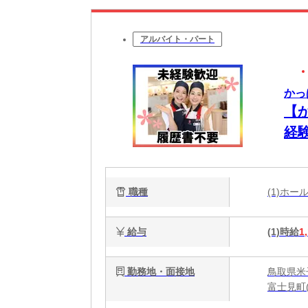
アルバイト・パート
かっ
【
経
職種
(1)ホ
給与
(1)時給
1
勤務地・面接地
鳥取県米子
富士見町