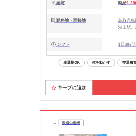
給与
時給
1,20
勤務地・面接地
鳥取県鳥取
湖山駅、
シフト
1日3時間
車通勤OK
体を動かす
交通費
キープに追加
派遣労働者