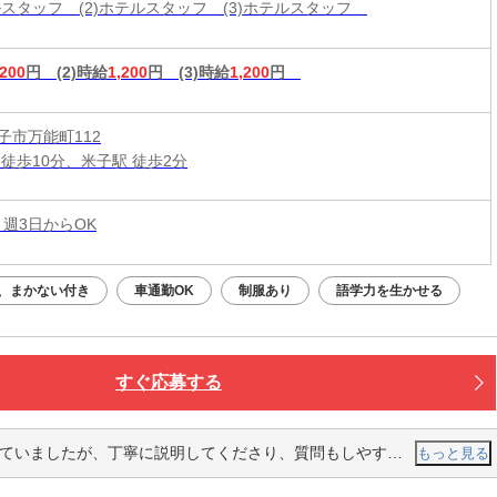
テルスタッフ (2)ホテルスタッフ (3)ホテルスタッフ
,200
円
(2)時給
1,200
円
(3)時給
1,200
円
子市万能町112
 徒歩10分、米子駅 徒歩2分
 週3日からOK
、まかない付き
車通勤OK
制服あり
語学力を生かせる
すぐ応募する
寧に説明してくださり、質問もしやすい雰囲気なので、安心して研修を受けられます。
もっと見る