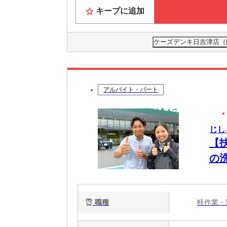
キープに追加
ケーズデンキ日吉津店（
アルバイト・パート
じし
【
の
職種
軽作業