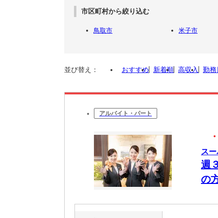
市区町村から絞り込む
鳥取市
米子市
並び替え：
おすすめ
新着順
高収入
勤務
アルバイト・パート
スー
週
の