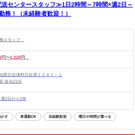
配送センタースタッフ≫1日2時間～7時間×週2日～
日勤務！（未経験者歓迎！）
業務スタッフ
0
円〜
1,220
円
伯郡日吉津村日吉津１２４７－１
駅 徒歩22分
 週2日からOK
動かす
車通勤OK
未経験歓迎
曜日や時間が選べる