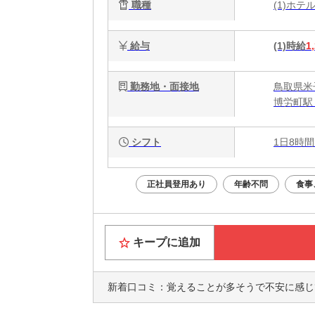
職種
(1)ホ
給与
(1)時給
1
勤務地・面接地
鳥取県米
博労町駅
シフト
1日8時間
正社員登用あり
年齢不問
食事
キープに追加
新着口コミ：
覚えることが多そうで不安に感じていましたが、丁