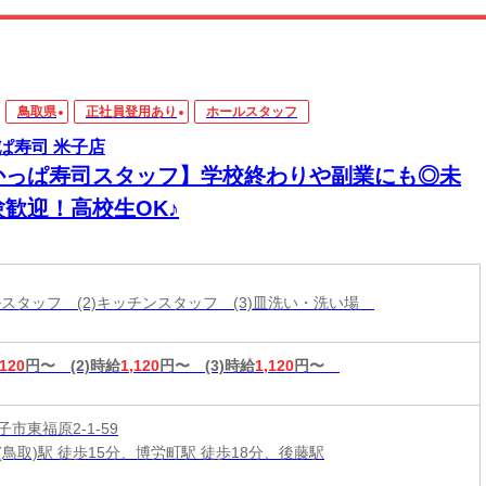
鳥取県
正社員登用あり
ホールスタッフ
ぱ寿司 米子店
かっぱ寿司スタッフ】学校終わりや副業にも◎未
験歓迎！高校生OK♪
ールスタッフ (2)キッチンスタッフ (3)皿洗い・洗い場
,120
円〜
(2)時給
1,120
円〜
(3)時給
1,120
円〜
市東福原2-1-59
(鳥取)駅 徒歩15分、博労町駅 徒歩18分、後藤駅