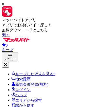
×
マッハバイトアプリ
アプリでお得にバイト探し！
無料ダウンロードはこちら
開く
0
キープ
メニュー
キープした求人を見る
0
検索履歴
新規会員登録(無料)
ログイン
ヘルプ
エリアから探す
駅から探す