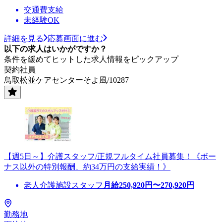
交通費支給
未経験OK
詳細を見る
応募画面に進む
以下の求人はいかがですか？
条件を緩めてヒットした求人情報をピックアップ
契約社員
鳥取松並ケアセンターそよ風/10287
【週5日～】介護スタッフ/正規フルタイム社員募集！《ボー
ナス以外の特別報酬、約34万円の支給実績！》
老人介護施設スタッフ
月給
250,920
円〜
270,920
円
勤務地