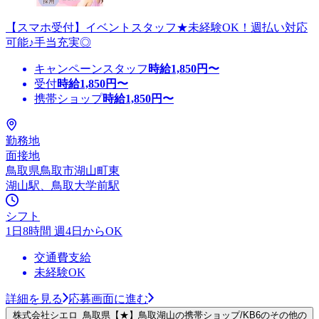
【スマホ受付】イベントスタッフ★未経験OK！週払い対応
可能♪手当充実◎
キャンペーンスタッフ
時給
1,850
円〜
受付
時給
1,850
円〜
携帯ショップ
時給
1,850
円〜
勤務地
面接地
鳥取県鳥取市湖山町東
湖山駅、鳥取大学前駅
シフト
1日8時間 週4日からOK
交通費支給
未経験OK
詳細を見る
応募画面に進む
株式会社シエロ_鳥取県【★】鳥取湖山の携帯ショップ/KB6のその他の