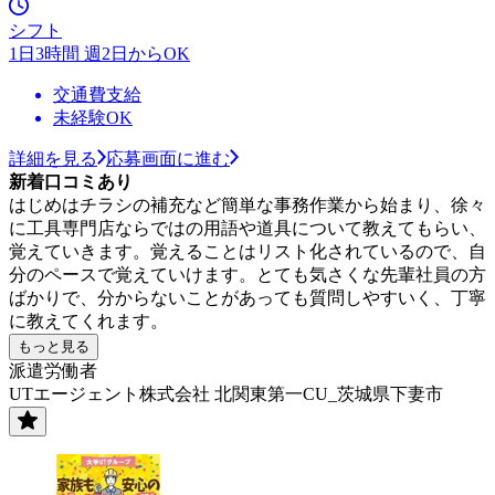
シフト
1日3時間 週2日からOK
交通費支給
未経験OK
詳細を見る
応募画面に進む
新着口コミあり
はじめはチラシの補充など簡単な事務作業から始まり、徐々
に工具専門店ならではの用語や道具について教えてもらい、
覚えていきます。覚えることはリスト化されているので、自
分のペースで覚えていけます。とても気さくな先輩社員の方
ばかりで、分からないことがあっても質問しやすいく、丁寧
に教えてくれます。
もっと見る
派遣労働者
UTエージェント株式会社 北関東第一CU_茨城県下妻市