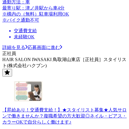
通勤方法：車
最寄り駅：津ノ井駅から車4分
※構内の（無料）駐車場利用OK
※バイク通勤不可
交通費支給
未経験OK
詳細を見る
応募画面に進む
正社員
HAIR SALON IWASAKI 鳥取湖山東店［正社員］スタイリス
ト(株式会社ハクブン)
【昇給あり！交通費支給！】★スタイリスト募集★人気サロ
ンで働きませんか？復職希望の方大歓迎◎ネイル・ピアス・
カラーOKで自分らしく働けます♪