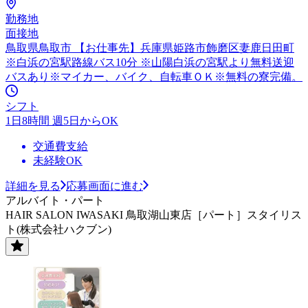
勤務地
面接地
鳥取県鳥取市 【お仕事先】兵庫県姫路市飾磨区妻鹿日田町
※白浜の宮駅路線バス10分 ※山陽白浜の宮駅より無料送迎
バスあり※マイカー、バイク、自転車ＯＫ※無料の寮完備。
シフト
1日8時間 週5日からOK
交通費支給
未経験OK
詳細を見る
応募画面に進む
アルバイト・パート
HAIR SALON IWASAKI 鳥取湖山東店［パート］スタイリス
ト(株式会社ハクブン)