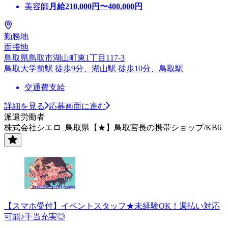
美容師
月給
210,000
円〜
400,000
円
勤務地
面接地
鳥取県鳥取市湖山町東1丁目117-3
鳥取大学前駅 徒歩9分、湖山駅 徒歩10分、鳥取駅
交通費支給
詳細を見る
応募画面に進む
派遣労働者
株式会社シエロ_鳥取県【★】鳥取宮長の携帯ショップ/KB6
【スマホ受付】イベントスタッフ★未経験OK！週払い対応
可能♪手当充実◎