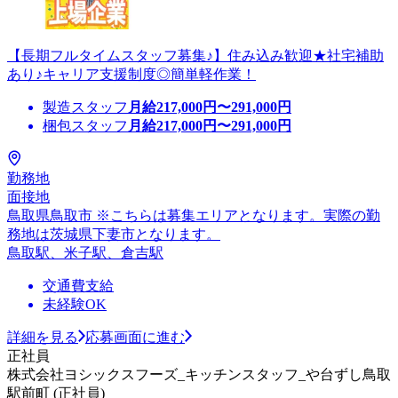
【長期フルタイムスタッフ募集♪】住み込み歓迎★社宅補助
あり♪キャリア支援制度◎簡単軽作業！
製造スタッフ
月給
217,000
円〜
291,000
円
梱包スタッフ
月給
217,000
円〜
291,000
円
勤務地
面接地
鳥取県鳥取市 ※こちらは募集エリアとなります。実際の勤
務地は茨城県下妻市となります。
鳥取駅、米子駅、倉吉駅
交通費支給
未経験OK
詳細を見る
応募画面に進む
正社員
株式会社ヨシックスフーズ_キッチンスタッフ_や台ずし鳥取
駅前町 (正社員)