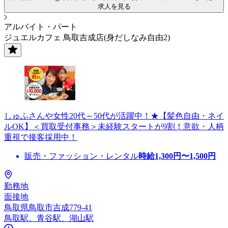
求人を見る
アルバイト・パート
ジュエルカフェ 鳥取吉成店(身だしなみ自由2)
しゅふさんや女性20代～50代が活躍中！★【髪色自由・ネイ
ルOK】＜買取受付事務＞未経験スタートが9割！意欲・人柄
重視で接客採用中！
販売・ファッション・レンタル
時給
1,300
円〜
1,500
円
勤務地
面接地
鳥取県鳥取市吉成779-41
鳥取駅、青谷駅、湖山駅