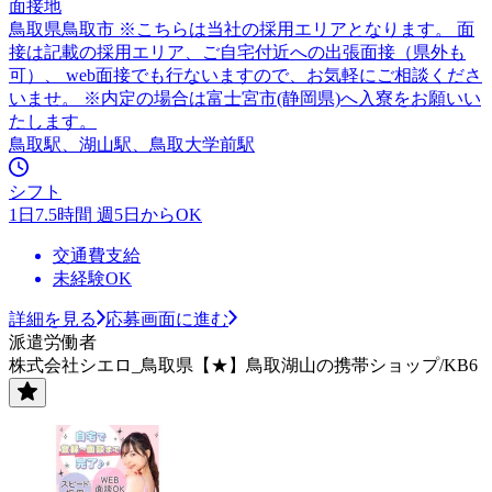
面接地
鳥取県鳥取市 ※こちらは当社の採用エリアとなります。 面
接は記載の採用エリア、ご自宅付近への出張面接（県外も
可）、 web面接でも行ないますので、お気軽にご相談くださ
いませ。 ※内定の場合は富士宮市(静岡県)へ入寮をお願いい
たします。
鳥取駅、湖山駅、鳥取大学前駅
シフト
1日7.5時間 週5日からOK
交通費支給
未経験OK
詳細を見る
応募画面に進む
派遣労働者
株式会社シエロ_鳥取県【★】鳥取湖山の携帯ショップ/KB6