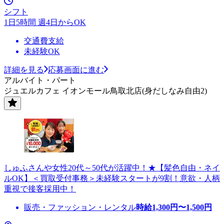
シフト
1日5時間 週4日からOK
交通費支給
未経験OK
詳細を見る
応募画面に進む
アルバイト・パート
ジュエルカフェ イオンモール鳥取北店(身だしなみ自由2)
しゅふさんや女性20代～50代が活躍中！★【髪色自由・ネイ
ルOK】＜買取受付事務＞未経験スタートが9割！意欲・人柄
重視で接客採用中！
販売・ファッション・レンタル
時給
1,300
円〜
1,500
円