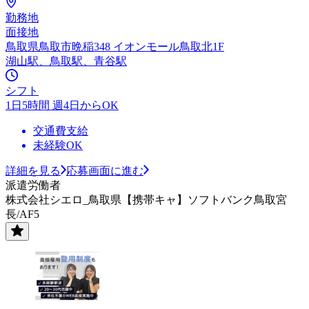
勤務地
面接地
鳥取県鳥取市晩稲348 イオンモール鳥取北1F
湖山駅、鳥取駅、青谷駅
シフト
1日5時間 週4日からOK
交通費支給
未経験OK
詳細を見る
応募画面に進む
派遣労働者
株式会社シエロ_鳥取県【携帯キャ】ソフトバンク鳥取宮
長/AF5