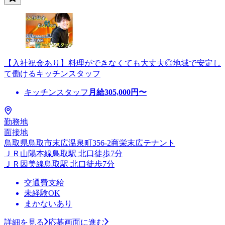
【入社祝金あり】料理ができなくても大丈夫◎地域で安定し
て働けるキッチンスタッフ
キッチンスタッフ
月給
305,000
円〜
勤務地
面接地
鳥取県鳥取市末広温泉町356-2商栄末広テナント
ＪＲ山陽本線鳥取駅 北口徒歩7分
ＪＲ因美線鳥取駅 北口徒歩7分
交通費支給
未経験OK
まかないあり
詳細を見る
応募画面に進む