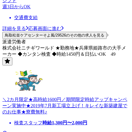
シフト
週3日からOK
交通費支給
詳細を見る
応募画面に進む
鳥取松並ケアセンターそよ風/29526のその他の求人を見る
派遣労働者
株式会社ニチギワールド ★勤務地★兵庫県姫路市の大手メ
ーカー ◆カンタン検査 ◆時給1450円＆日払いOK 49
＼2カ月限定★高時給1600円／期間限定時給アップキャンペ
ーン実施中★2019年7月新工場立上げ！キレイな新築建屋で
のお仕事★寮費無料♪
検査スタッフ
時給
1,300
円〜
2,000
円