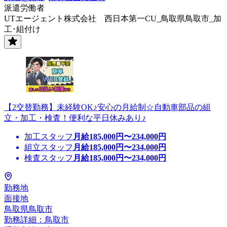
派遣労働者
UTエージェント株式会社 西日本第一CU_鳥取県鳥取市_加
工･組付け
【2交替勤務】未経験OK♪安心の月給制☆自動車部品の組
立・加工・検査！便利な平日休みあり♪
加工スタッフ
月給
185,000
円〜
234,000
円
組立スタッフ
月給
185,000
円〜
234,000
円
検査スタッフ
月給
185,000
円〜
234,000
円
勤務地
面接地
鳥取県鳥取市
勤務詳細：鳥取市