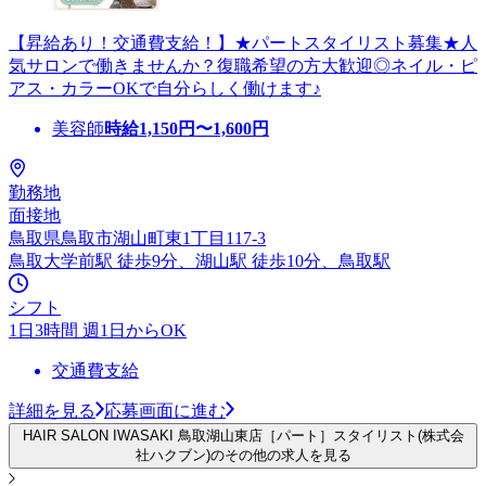
【昇給あり！交通費支給！】★パートスタイリスト募集★人
気サロンで働きませんか？復職希望の方大歓迎◎ネイル・ピ
アス・カラーOKで自分らしく働けます♪
美容師
時給
1,150
円〜
1,600
円
勤務地
面接地
鳥取県鳥取市湖山町東1丁目117-3
鳥取大学前駅 徒歩9分、湖山駅 徒歩10分、鳥取駅
シフト
1日3時間 週1日からOK
交通費支給
詳細を見る
応募画面に進む
HAIR SALON IWASAKI 鳥取湖山東店［パート］スタイリスト(株式会
社ハクブン)のその他の求人を見る