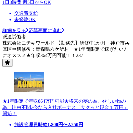
1日8時間 週5日からOK
交通費支給
未経験OK
詳細を見る
応募画面に進む
派遣労働者
株式会社ニチギワールド 【勤務先】研修中1か月：神戸市兵
庫区⇒研修後：青森県六ケ所村 ★1年間限定で稼ぎたい方
にオススメ★年収864万円可能！！237
★1年限定で年収864万円可能★将来の夢の為、欲しい物の
為、理由不問♪今なら入社ボーナス「サクッと現金１万円」
開始！
施設管理員
時給
1,800
円〜
2,250
円