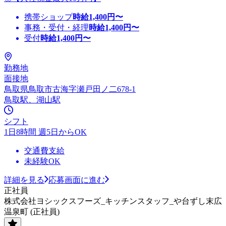
携帯ショップ
時給
1,400
円〜
事務・受付・経理
時給
1,400
円〜
受付
時給
1,400
円〜
勤務地
面接地
鳥取県鳥取市古海字瀬戸田ノ二678-1
鳥取駅、湖山駅
シフト
1日8時間 週5日からOK
交通費支給
未経験OK
詳細を見る
応募画面に進む
正社員
株式会社ヨシックスフーズ_キッチンスタッフ_や台ずし末広
温泉町 (正社員)