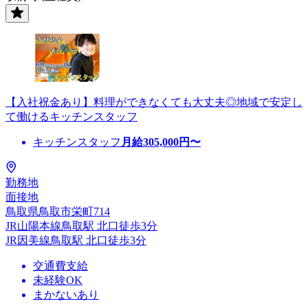
【入社祝金あり】料理ができなくても大丈夫◎地域で安定し
て働けるキッチンスタッフ
キッチンスタッフ
月給
305,000
円〜
勤務地
面接地
鳥取県鳥取市栄町714
JR山陽本線鳥取駅 北口徒歩3分
JR因美線鳥取駅 北口徒歩3分
交通費支給
未経験OK
まかないあり