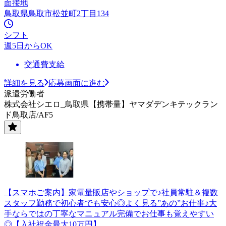
面接地
鳥取県鳥取市松並町2丁目134
シフト
週5日からOK
交通費支給
詳細を見る
応募画面に進む
派遣労働者
株式会社シエロ_鳥取県【携帯量】ヤマダデンキテックラン
ド鳥取店/AF5
【スマホご案内】家電量販店やショップで♪社員常駐＆複数
スタッフ勤務で初心者でも安心◎よく見る”あの”お仕事♪大
手ならではの丁寧なマニュアル完備でお仕事も覚えやすい
◎【入社祝金最大10万円】