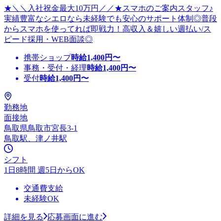
★＼＼入社祝金最大10万円／／★スマホのご案内スタッフ♪
実績豊富なシエロなら未経験でも安心のサポート体制◎普段
からスマホを使ってれば即戦力！高収入＆嬉しい週払い/ス
ピード採用・WEB面談◎
携帯ショップ
時給
1,400
円〜
事務・受付・経理
時給
1,400
円〜
受付
時給
1,400
円〜
勤務地
面接地
鳥取県鳥取市宮長3-1
鳥取駅、津ノ井駅
シフト
1日8時間 週5日からOK
交通費支給
未経験OK
詳細を見る
応募画面に進む