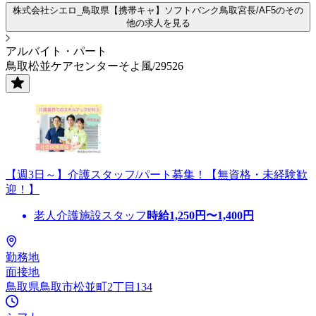
株式会社シエロ_鳥取県【携帯キャ】ソフトバンク鳥取宮長/AF5のその
他の求人を見る
アルバイト・パート
鳥取松並ケアセンターそよ風/29526
【週3日～】介護スタッフ/パート募集！【無資格・未経験歓
迎！】
老人介護施設スタッフ
時給
1,250
円〜
1,400
円
勤務地
面接地
鳥取県鳥取市松並町2丁目134