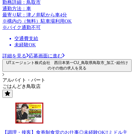
勤務詳細：鳥取市
通勤方法：車
最寄り駅：津ノ井駅から車4分
※構内の（無料）駐車場利用OK
※バイク通勤不可
交通費支給
未経験OK
詳細を見る
応募画面に進む
UTエージェント株式会社 西日本第一CU_鳥取県鳥取市_加工･組付け
のその他の求人を見る
アルバイト・パート
ごはんどき鳥取店
【調理・接客】食券制食堂のお仕事◎未経験OK!!ミドル主