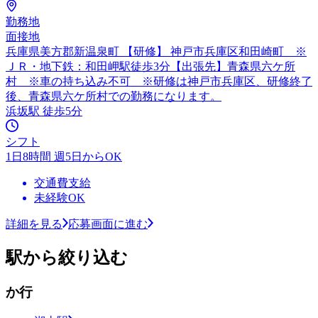
勤務地
面接地
兵庫県美方郡新温泉町 【研修】 神戸市兵庫区和田崎町 ※
ＪＲ・地下鉄：和田岬駅徒歩3分【出張先】青森県六ケ所
村 ※車の持ち込み不可 ※研修は神戸市兵庫区、研修終了
後、青森県六ケ所村での勤務になります。
浜坂駅 徒歩5分
シフト
1日8時間 週5日からOK
交通費支給
未経験OK
詳細を見る
応募画面に進む
駅から絞り込む
か行