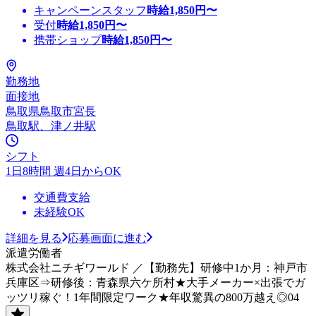
キャンペーンスタッフ
時給
1,850
円〜
受付
時給
1,850
円〜
携帯ショップ
時給
1,850
円〜
勤務地
面接地
鳥取県鳥取市宮長
鳥取駅、津ノ井駅
シフト
1日8時間 週4日からOK
交通費支給
未経験OK
詳細を見る
応募画面に進む
派遣労働者
株式会社ニチギワールド ／【勤務先】研修中1か月：神戸市
兵庫区⇒研修後：青森県六ケ所村★大手メーカー×出張でガ
ッツリ稼ぐ！1年間限定ワーク★年収驚異の800万越え◎04