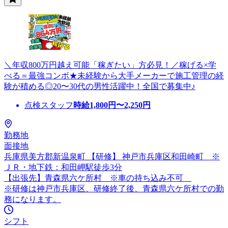
＼年収800万円越え可能「稼ぎたい」方必見！／稼げる×学
べる＝最強コンボ★未経験から大手メーカーで施工管理の経
験が積める◎20〜30代の男性活躍中！全国で募集中♪
点検スタッフ
時給
1,800
円〜
2,250
円
勤務地
面接地
兵庫県美方郡新温泉町 【研修】 神戸市兵庫区和田崎町 ※
ＪＲ・地下鉄：和田岬駅徒歩3分
【出張先】青森県六ケ所村 ※車の持ち込み不可
※研修は神戸市兵庫区、研修終了後、青森県六ケ所村での勤
務になります。
シフト