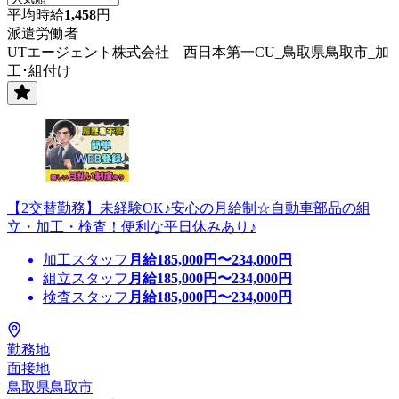
平均時給
1,458
円
派遣労働者
UTエージェント株式会社 西日本第一CU_鳥取県鳥取市_加
工･組付け
【2交替勤務】未経験OK♪安心の月給制☆自動車部品の組
立・加工・検査！便利な平日休みあり♪
加工スタッフ
月給
185,000
円〜
234,000
円
組立スタッフ
月給
185,000
円〜
234,000
円
検査スタッフ
月給
185,000
円〜
234,000
円
勤務地
面接地
鳥取県鳥取市