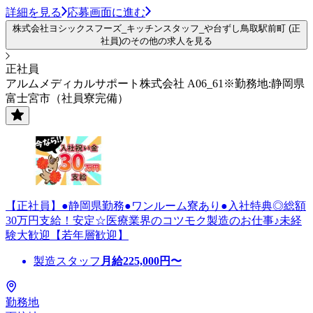
詳細を見る
応募画面に進む
株式会社ヨシックスフーズ_キッチンスタッフ_や台ずし鳥取駅前町 (正
社員)のその他の求人を見る
正社員
アルムメディカルサポート株式会社 A06_61※勤務地:静岡県
富士宮市（社員寮完備）
【正社員】●静岡県勤務●ワンルーム寮あり●入社特典◎総額
30万円支給！安定☆医療業界のコツモク製造のお仕事♪未経
験大歓迎【若年層歓迎】
製造スタッフ
月給
225,000
円〜
勤務地