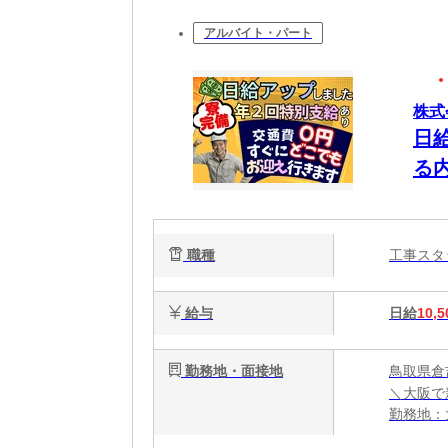
アルバイト・パート
株式
日
る
タ
に
職種
工事ス
給与
日給
10,5
勤務地・面接地
鳥取県倉
＼大阪で
勤務地：
★全国ど