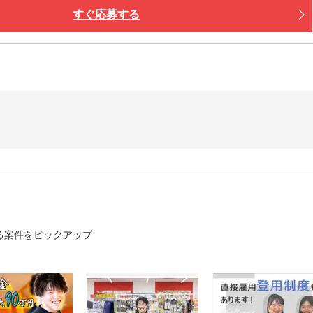
つき・ご飯も３食付いて快適♪
すぐ応募する
iもあり！カバンひとつで入居OK！
大阪の街を満喫
中心地までスグ！
スポットに行ったり
ルメの食べ歩きなども◎
グルメ・ショッピングを満喫できます。
新しい寮もOPENしました！
働く・暮らす・楽しむ」全部叶います！
る案件をピックアップ