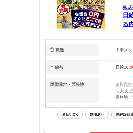
株式
日
る
タ
に
職種
工事ス
給与
日給
10,5
勤務地・面接地
鳥取県東
＼大阪で
勤務地：
★全国ど
大阪ま
週払いOK
制服あり
未経験歓
お近く
★すぐに