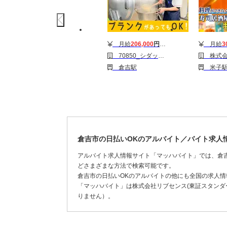
月給
206,000
円〜
253,000
円
月給
3
70850_シダックスヒューマン&フードサービス株式会社_清水病院 内厨房_258369_正・調
株式会社ヨシックスフーズ_キッチン
倉吉駅
米子駅 東山公園(鳥取)
倉吉市の日払いOKのアルバイト／バイト求人
アルバイト求人情報サイト「マッハバイト」では、倉
どさまざまな方法で検索可能です。
倉吉市の日払いOKのアルバイトの他にも全国の求人
「マッハバイト」は株式会社リブセンス(東証スタンダー
りません）。