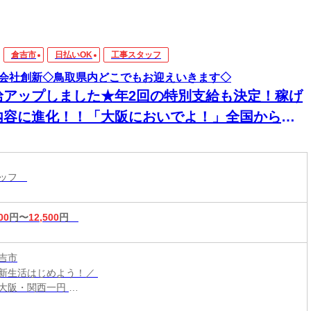
倉吉市
日払いOK
工事スタッフ
会社創新◇鳥取県内どこでもお迎えいきます◇
給アップしました★年2回の特別支給も決定！稼げ
内容に進化！！「大阪においでよ！」全国からス
ッフが集まってます！【現場での簡単作業】スグ
住める個室寮でご飯3食付き！男性活躍中！
タッフ
00
円〜
12,500
円
吉市
新生活はじめよう！／
大阪・関西一円
こからでも応募OK！