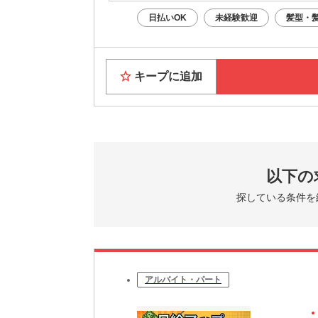
大阪ま
日払いOK
未経験歓迎
髪型・
お近く
★すぐに
家具家電
キープに追加
Wi-F
★休日は
大阪の
話題の
大阪グ
観光・
以下の
探している条件を
6月には
大阪で「
アルバイト・パート