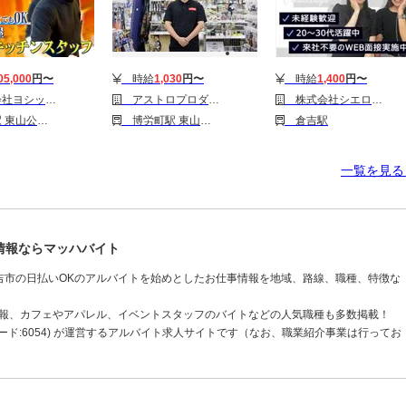
05,000
円〜
時給
1,030
円〜
時給
1,400
円〜
スタッフ_や台ずし米子駅前町 (正社員)
アストロプロダクツ 米子店[127]
株式会社シエロ_鳥取県【携帯キャ】ソフトバンク倉吉中央/AF5
駅 富士見町(鳥取)駅
博労町駅 東山公園(鳥取)駅 富士見町(鳥取)駅
倉吉駅
一覧を見
情報ならマッハバイト
吉市の日払いOKのアルバイトを始めとしたお仕事情報を地域、路線、職種、特徴な
情報、カフェやアパレル、イベントスタッフのバイトなどの人気職種も多数掲載！
ド:6054) が運営するアルバイト求人サイトです（なお、職業紹介事業は行ってお