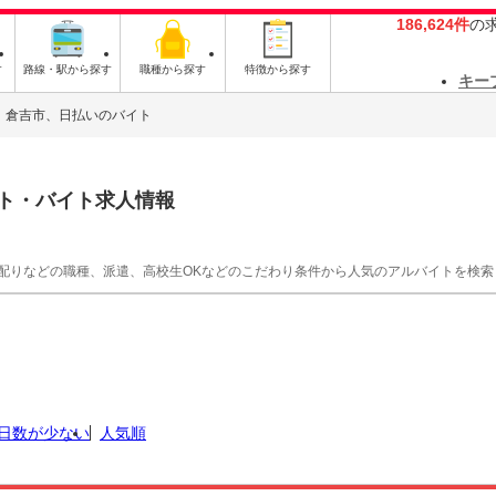
186,624件
の
す
路線・駅から探す
職種から探す
特徴から探す
キー
倉吉市、日払いのバイト
ト・バイト求人情報
シ配りなどの職種、派遣、高校生OKなどのこだわり条件から人気のアルバイトを検索
日数が少ない
人気順