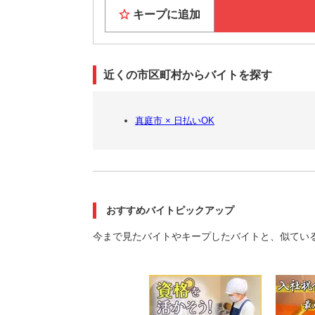
家具家電
キープに追加
Wi-F
★休日は
大阪の
近くの市区町村からバイトを探す
話題の
大阪グ
観光・
真庭市 × 日払いOK
6月には
大阪で「
おすすめバイトピックアップ
今まで見たバイトやキープしたバイトと、似てい