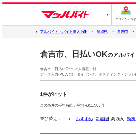
エリアから探
アルバイト・バイト求人TOP
鳥取県
倉吉市
倉吉市、日払いOK
のアルバイ
倉吉市、日払いOKの求人情報一覧。
データ入力(PC入力)・タイピング、ポスティング・チラ
1件がヒット
この条件の平均時給：平均時給1,563円
並び替え：
おすすめ
新着順
高収入
勤務