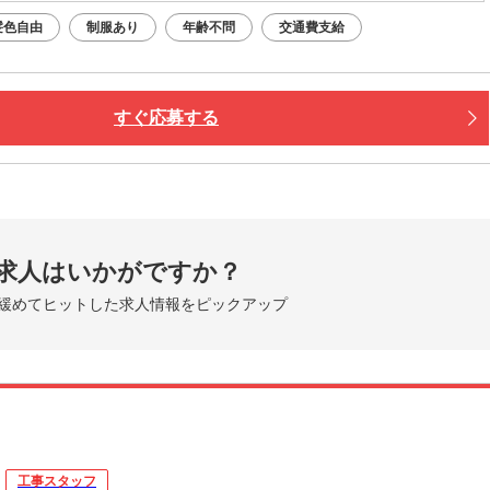
での交通費は【0円】
髪色自由
制服あり
年齢不問
交通費支給
までお迎えに行きますよ！
住める【寮完備】
つき・ご飯も３食付いて快適♪
すぐ応募する
iもあり！カバンひとつで入居OK！
大阪の街を満喫
中心地までスグ！
スポットに行ったり
ルメの食べ歩きなども◎
グルメ・ショッピングを満喫できます。
求人はいかがですか？
緩めてヒットした求人情報をピックアップ
新しい寮もOPENしました！
働く・暮らす・楽しむ」全部叶います！
工事スタッフ