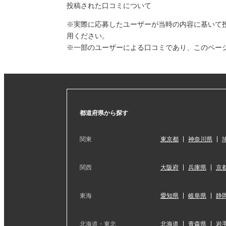
投稿された口コミについて
※実際に応募したユーザーが当時の内容に基いて
用ください。
※一部のユーザーによる口コミであり、このペー
都道府県から探す
関東
東京都
神奈川県
関西
大阪府
兵庫県
京
東海
愛知県
岐阜県
静
北海道・東北
北海道
青森県
岩