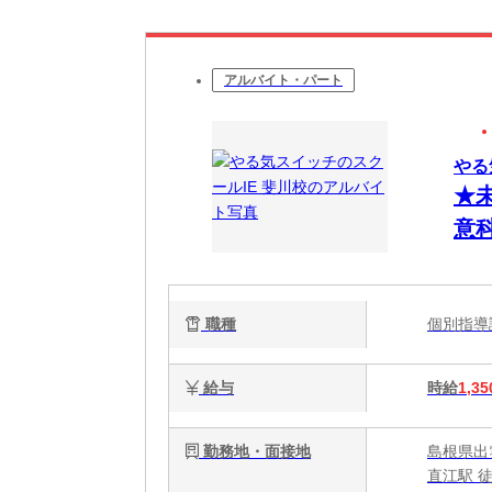
アルバイト・パート
やる
★
意科
職種
個別指
給与
時給
1,35
勤務地・面接地
島根県出雲
直江駅 徒