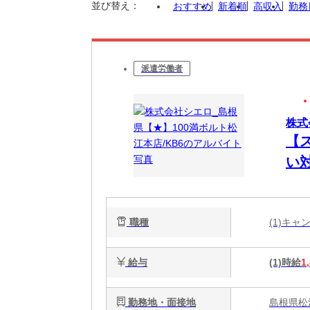
並び替え：
おすすめ
新着順
高収入
勤務
派遣労働者
株式
【
い
職種
(1)キ
給与
(1)時給
1
勤務地・面接地
島根県松