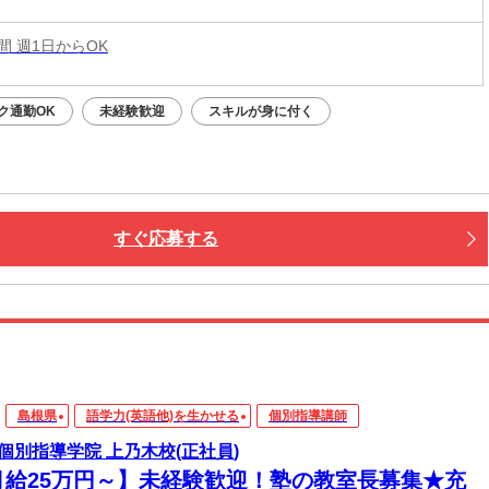
時間 週1日からOK
ク通勤OK
未経験歓迎
スキルが身に付く
すぐ応募する
島根県
語学力(英語他)を生かせる
個別指導講師
個別指導学院 上乃木校(正社員)
月給25万円～】未経験歓迎！塾の教室長募集★充