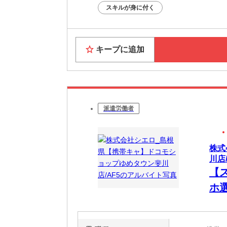
スキルが身に付く
キープに追加
派遣労働者
株式
川店/
【
ホ
新
い