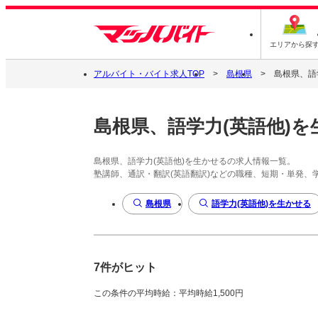
エリアから探
アルバイト・バイト求人TOP
島根県
島根県、語
島根県、語学力(英語他)を
島根県、語学力(英語他)を生かせるの求人情報一覧。
塾講師、通訳・翻訳(英語翻訳)などの職種、短期・単発、
島根県
語学力(英語他)を生かせる
7件がヒット
この条件の平均時給：平均時給1,500円