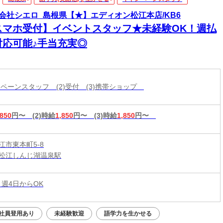
会社シエロ_島根県【★】エディオン松江本店/KB6
スマホ受付】イベントスタッフ★未経験OK！週払
対応可能♪手当充実◎
ャンペーンスタッフ (2)受付 (3)携帯ショップ
,850
円〜
(2)時給
1,850
円〜
(3)時給
1,850
円〜
江市東本町5-8
松江しんじ湖温泉駅
 週4日からOK
社員登用あり
未経験歓迎
語学力を生かせる