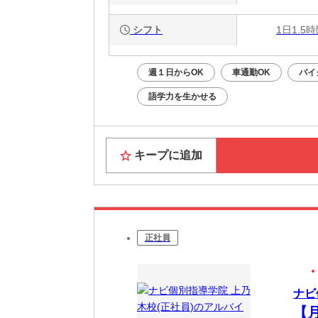
シフト
1日1.5
週１日からOK
車通勤OK
バイ
語学力を生かせる
キープに追加
正社員
ナビ
【