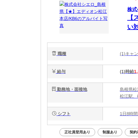
株式
【
い
職種
(1)キ
給与
(1)時給
1
勤務地・面接地
島根県松
松江駅、
シフト
1日8時間
正社員登用あり
制服あり
契約