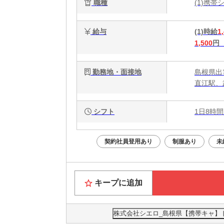
職種
(1)携
W
給与
(1)時給
1
1,500
円
勤務地・面接地
島根県出
直江駅、
シフト
1日8時間
契約社員登用あり
制服あり
未
キープに追加
株式会社シエロ_島根県【携帯キャ】