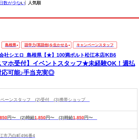
日数が少ない
人気順
島根県
語学力(英語他)を生かせる
キャンペーンスタッフ
会社シエロ_島根県【★】100満ボルト松江本店/KB6
スマホ受付】イベントスタッフ★未経験OK！週払
対応可能♪手当充実◎
ャンペーンスタッフ (2)受付 (3)携帯ショップ
,850
円〜
(2)時給
1,850
円〜
(3)時給
1,850
円〜
江市乃白町496番4