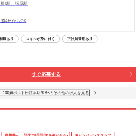
島根)駅、揖屋駅
 週4日からOK
制服あり
スキルが身に付く
正社員登用あり
すぐ応募する
100満ボルト松江本店/KB6のその他の求人を見る
島根県
語学力(英語他)を生かせる
キャンペーンスタッフ