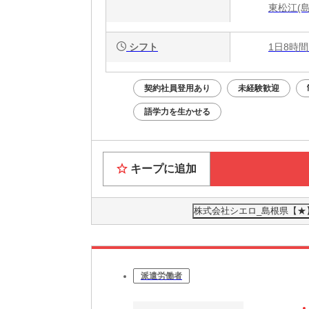
東松江(
シフト
1日8時間
契約社員登用あり
未経験歓迎
語学力を生かせる
キープに追加
株式会社シエロ_島根県【★】
派遣労働者