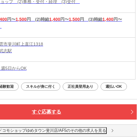
帯ショップ (2)事務・受付・経理 (3)受付
EB面談◎
,400
円〜
1,500
円
(2)時給
1,400
円〜
1,500
円
(3)時給
1,400
円〜
雲市斐川町上直江1318
武志駅
 週5日からOK
経験歓迎
スキルが身に付く
正社員登用あり
週払いOK
すぐ応募する
ドコモショップゆめタウン斐川店/AF5のその他の求人を見る