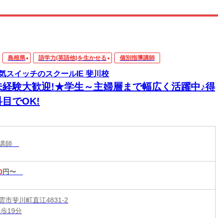
島根県
語学力(英語他)を生かせる
個別指導講師
気スイッチのスクールIE 斐川校
未経験大歓迎!★学生～主婦層まで幅広く活躍中♪得
目でOK!
導講師
0
円〜
市斐川町直江4831-2
歩19分