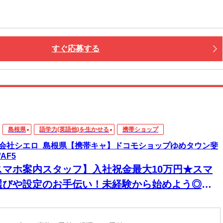
すぐ応募する
島根県
語学力(英語他)を生かせる
携帯ショップ
会社シエロ_島根県【携帯キャ】ドコモショップゆめタウン斐
AF5
スマホ案内スタッフ】入社祝金最大10万円★スマ
選びや設定のお手伝い！未経験から始めよう◎最
機種の情報もいち早くゲット★スマホが手放せな
あなたに♪高収入＆嬉しい週払い/スピード採用・