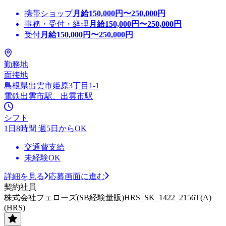
携帯ショップ
月給
150,000
円〜
250,000
円
事務・受付・経理
月給
150,000
円〜
250,000
円
受付
月給
150,000
円〜
250,000
円
勤務地
面接地
島根県出雲市姫原3丁目1-1
電鉄出雲市駅、出雲市駅
シフト
1日8時間 週5日からOK
交通費支給
未経験OK
詳細を見る
応募画面に進む
契約社員
株式会社フェローズ(SB経験量販)HRS_SK_1422_2156T(A)
(HRS)