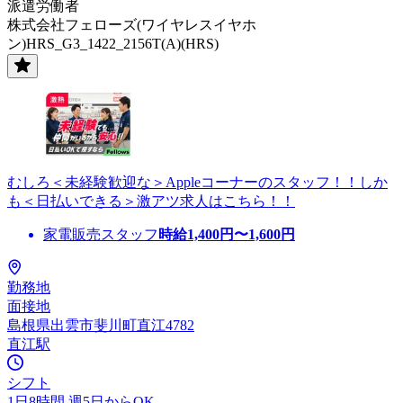
派遣労働者
株式会社フェローズ(ワイヤレスイヤホ
ン)HRS_G3_1422_2156T(A)(HRS)
むしろ＜未経験歓迎な＞Appleコーナーのスタッフ！！しか
も＜日払いできる＞激アツ求人はこちら！！
家電販売スタッフ
時給
1,400
円〜
1,600
円
勤務地
面接地
島根県出雲市斐川町直江4782
直江駅
シフト
1日8時間 週5日からOK