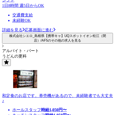
シフト
1日8時間 週5日からOK
交通費支給
未経験OK
詳細を見る
応募画面に進む
株式会社シエロ_島根県【携帯キャ】UQスポットイオン松江（閉
店）/AF5のその他の求人を見る
アルバイト・パート
うどんの更科
和定食のお店です。券売機があるので、未経験者でも大丈夫
♪
ホールスタッフ
時給
1,050
円〜