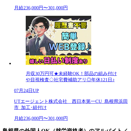
月給236,000円〜301,000円
月収30万円可★未経験OK！部品の組み付け
や目視検査◇社宅費補助アリ◎年休121日♪
07月24日UP
UTエージェント株式会社 西日本第一CU_島根県浜田
市_加工･組付け
月給236,000円〜301,000円
島根県の外国人OK（就労資格者）のアルバイト／