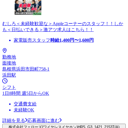
むしろ＜未経験歓迎な＞Appleコーナーのスタッフ！！しか
も＜日払いできる＞激アツ求人はこちら！！
家電販売スタッフ
時給
1,400
円〜
1,600
円
勤務地
面接地
島根県浜田市田町758-1
浜田駅
シフト
1日8時間 週5日からOK
交通費支給
未経験OK
詳細を見る
応募画面に進む
株式会社フェローズ(ワイヤレスイヤホン)HRS_G3_1421_2153T(A)