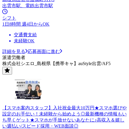
出雲市駅、電鉄出雲市駅
シフト
1日8時間 週4日からOK
交通費支給
未経験OK
詳細を見る
応募画面に進む
派遣労働者
株式会社シエロ_島根県【携帯キャ】auStyle出雲/AF5
【スマホ案内スタッフ】入社祝金最大10万円★スマホ選びや
設定のお手伝い！未経験から始めよう◎最新機種の情報もい
ち早くゲット★スマホが手放せないあなたに♪高収入＆嬉し
い週払い/スピード採用・WEB面談◎