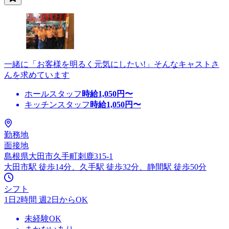
一緒に「お客様を明るく元気にしたい!」そんなキャストさ
んを求めています
ホールスタッフ
時給
1,050
円〜
キッチンスタッフ
時給
1,050
円〜
勤務地
面接地
島根県大田市久手町刺鹿315-1
大田市駅 徒歩14分、久手駅 徒歩32分、静間駅 徒歩50分
シフト
1日2時間 週2日からOK
未経験OK