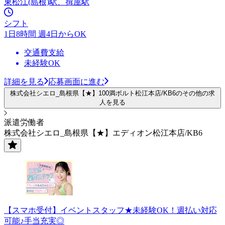
東松江(島根)駅、揖屋駅
シフト
1日8時間 週4日からOK
交通費支給
未経験OK
詳細を見る
応募画面に進む
株式会社シエロ_島根県【★】100満ボルト松江本店/KB6のその他の求
人を見る
派遣労働者
株式会社シエロ_島根県【★】エディオン松江本店/KB6
【スマホ受付】イベントスタッフ★未経験OK！週払い対応
可能♪手当充実◎