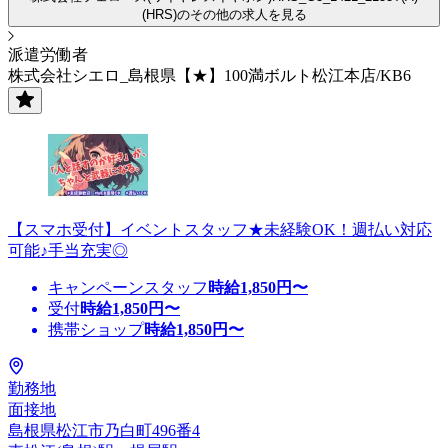
(HRS)のその他の求人を見る
派遣労働者
株式会社シエロ_島根県【★】100満ボルト松江本店/KB6
【スマホ受付】イベントスタッフ★未経験OK！週払い対応
可能♪手当充実◎
キャンペーンスタッフ
時給
1,850
円〜
受付
時給
1,850
円〜
携帯ショップ
時給
1,850
円〜
勤務地
面接地
島根県松江市乃白町496番4