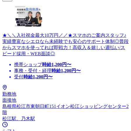
★＼＼入社祝金最大10万円／／★スマホのご案内スタッフ♪
実績豊富なシエロなら未経験でも安心のサポート体制◎普段
からスマホを使ってれば即戦力！高収入＆嬉しい週払い/ス
ピード採用・WEB面談◎
携帯ショップ
時給
1,200
円〜
事務・受付・経理
時給
1,200
円〜
受付
時給
1,200
円〜
勤務地
面接地
島根県松江市東朝日町151イオン松江ショッピングセンター2
階
松江駅、乃木駅