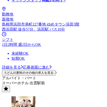
キッチンスタッフ
時給
1,050
円〜
勤務地
面接地
島根県浜田市港町227番地 ゆめタウン浜田3階
西浜田駅 徒歩57分、浜田駅 バス10分
シフト
1日2時間 週2日からOK
未経験OK
短期OK
詳細を見る
応募画面に進む
うどんの更科のその他の求人を見る
アルバイト・パート
スーパーホテル 出雲駅前