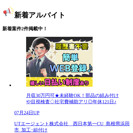
新着アルバイト
新着案件2件掲載中！
月収30万円可★未経験OK！部品の組み付け
や目視検査◇社宅費補助アリ◎年休121日♪
07月24日UP
UTエージェント株式会社 西日本第一CU_島根県浜田
市_加工･組付け