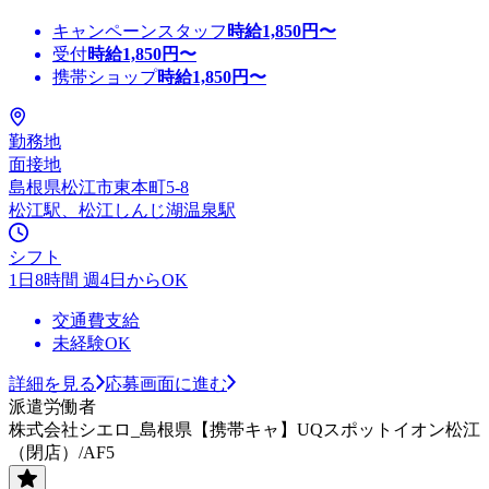
キャンペーンスタッフ
時給
1,850
円〜
受付
時給
1,850
円〜
携帯ショップ
時給
1,850
円〜
勤務地
面接地
島根県松江市東本町5-8
松江駅、松江しんじ湖温泉駅
シフト
1日8時間 週4日からOK
交通費支給
未経験OK
詳細を見る
応募画面に進む
派遣労働者
株式会社シエロ_島根県【携帯キャ】UQスポットイオン松江
（閉店）/AF5