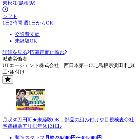
東松江(島根)駅
シフト
1日2時間 週1日からOK
交通費支給
未経験OK
詳細を見る
応募画面に進む
派遣労働者
UTエージェント株式会社 西日本第一CU_島根県浜田市_加
工･組付け
月収30万円可★未経験OK！部品の組み付けや目視検査◇社
宅費補助アリ◎年休121日♪
製造スタッフ
月給
236,000
円〜
301,000
円