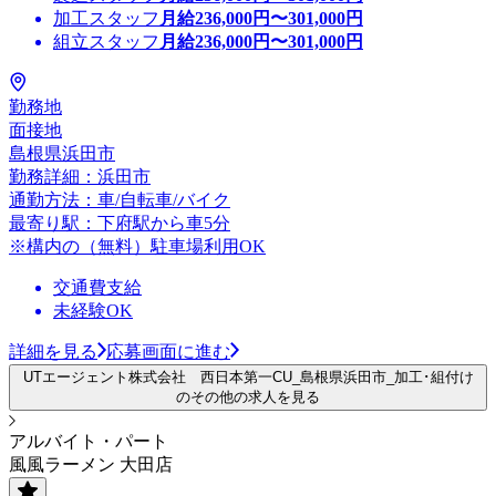
加工スタッフ
月給
236,000
円〜
301,000
円
組立スタッフ
月給
236,000
円〜
301,000
円
勤務地
面接地
島根県浜田市
勤務詳細：浜田市
通勤方法：車/自転車/バイク
最寄り駅：下府駅から車5分
※構内の（無料）駐車場利用OK
交通費支給
未経験OK
詳細を見る
応募画面に進む
UTエージェント株式会社 西日本第一CU_島根県浜田市_加工･組付け
のその他の求人を見る
アルバイト・パート
風風ラーメン 大田店