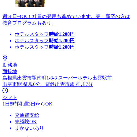
週３日~OK！社員の登用も進めています。第二新卒の方は
教育プログラムもあり。
ホテルスタッフ
時給
1,200
円
ホテルスタッフ
時給
1,200
円
ホテルスタッフ
時給
1,200
円
勤務地
面接地
島根県出雲市駅南町1-3-3 スーパーホテル出雲駅前
出雲市駅 徒歩6分、電鉄出雲市駅 徒歩7分
シフト
1日8時間 週3日からOK
交通費支給
未経験OK
まかないあり