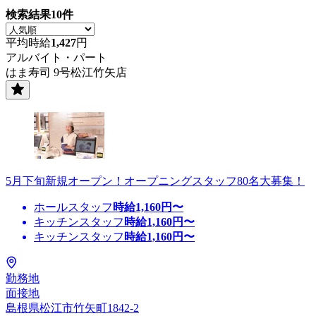
検索結果
10
件
平均時給
1,427
円
アルバイト・パート
はま寿司 9号松江竹矢店
5月下旬新規オープン！オープニングスタッフ80名大募集！
ホールスタッフ
時給
1,160
円〜
キッチンスタッフ
時給
1,160
円〜
キッチンスタッフ
時給
1,160
円〜
勤務地
面接地
島根県松江市竹矢町1842-2