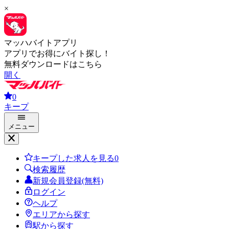
×
マッハバイトアプリ
アプリでお得にバイト探し！
無料ダウンロードはこちら
開く
0
キープ
メニュー
キープした求人を見る
0
検索履歴
新規会員登録(無料)
ログイン
ヘルプ
エリアから探す
駅から探す