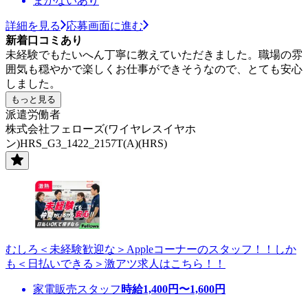
まかないあり
詳細を見る
応募画面に進む
新着口コミあり
未経験でもたいへん丁寧に教えていただきました。職場の雰
囲気も穏やかで楽しくお仕事ができそうなので、とても安心
しました。
もっと見る
派遣労働者
株式会社フェローズ(ワイヤレスイヤホ
ン)HRS_G3_1422_2157T(A)(HRS)
むしろ＜未経験歓迎な＞Appleコーナーのスタッフ！！しか
も＜日払いできる＞激アツ求人はこちら！！
家電販売スタッフ
時給
1,400
円〜
1,600
円