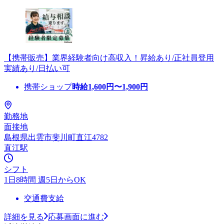
【携帯販売】業界経験者向け高収入！昇給あり/正社員登用
実績あり/日払い可
携帯ショップ
時給
1,600
円〜
1,900
円
勤務地
面接地
島根県出雲市斐川町直江4782
直江駅
シフト
1日8時間 週5日からOK
交通費支給
詳細を見る
応募画面に進む