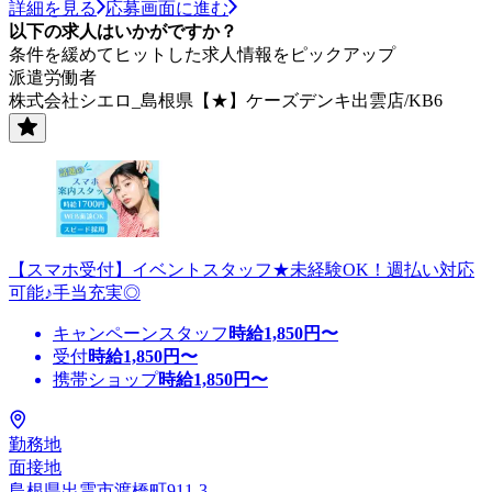
詳細を見る
応募画面に進む
以下の求人はいかがですか？
条件を緩めてヒットした求人情報をピックアップ
派遣労働者
株式会社シエロ_島根県【★】ケーズデンキ出雲店/KB6
【スマホ受付】イベントスタッフ★未経験OK！週払い対応
可能♪手当充実◎
キャンペーンスタッフ
時給
1,850
円〜
受付
時給
1,850
円〜
携帯ショップ
時給
1,850
円〜
勤務地
面接地
島根県出雲市渡橋町911-3