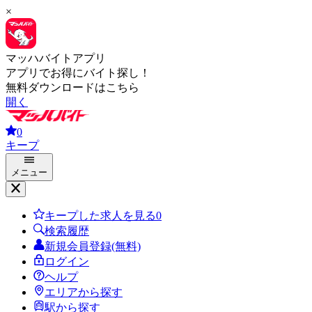
×
マッハバイトアプリ
アプリでお得にバイト探し！
無料ダウンロードはこちら
開く
0
キープ
メニュー
キープした求人を見る
0
検索履歴
新規会員登録(無料)
ログイン
ヘルプ
エリアから探す
駅から探す