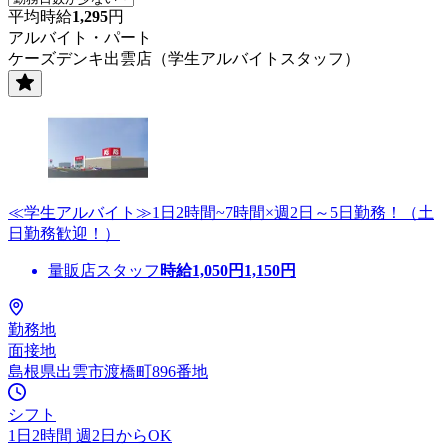
平均時給
1,295
円
アルバイト・パート
ケーズデンキ出雲店（学生アルバイトスタッフ）
≪学生アルバイト≫1日2時間~7時間×週2日～5日勤務！（土
日勤務歓迎！）
量販店スタッフ
時給
1,050
円
1,150
円
勤務地
面接地
島根県出雲市渡橋町896番地
シフト
1日2時間 週2日からOK