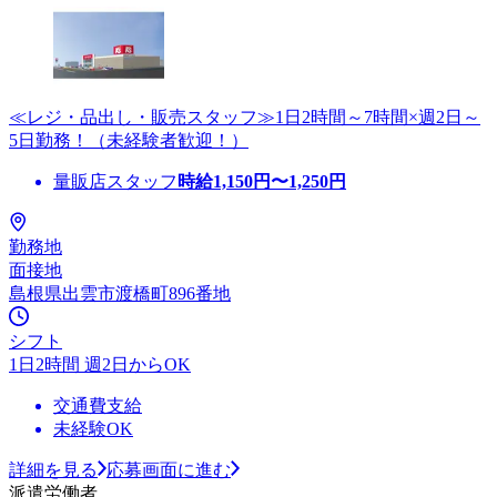
≪レジ・品出し・販売スタッフ≫1日2時間～7時間×週2日～
5日勤務！（未経験者歓迎！）
量販店スタッフ
時給
1,150
円〜
1,250
円
勤務地
面接地
島根県出雲市渡橋町896番地
シフト
1日2時間 週2日からOK
交通費支給
未経験OK
詳細を見る
応募画面に進む
派遣労働者