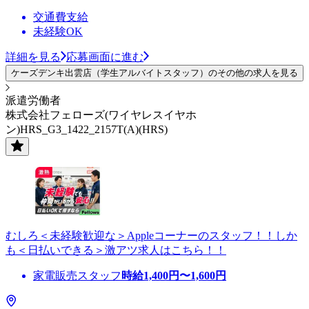
交通費支給
未経験OK
詳細を見る
応募画面に進む
ケーズデンキ出雲店（学生アルバイトスタッフ）のその他の求人を見る
派遣労働者
株式会社フェローズ(ワイヤレスイヤホ
ン)HRS_G3_1422_2157T(A)(HRS)
むしろ＜未経験歓迎な＞Appleコーナーのスタッフ！！しか
も＜日払いできる＞激アツ求人はこちら！！
家電販売スタッフ
時給
1,400
円〜
1,600
円