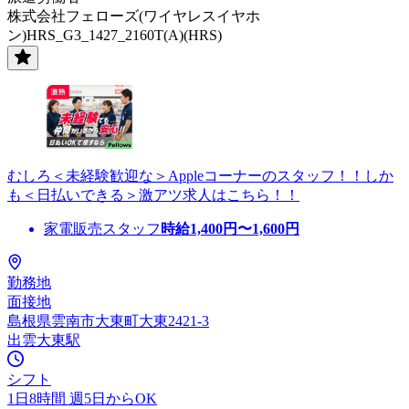
株式会社フェローズ(ワイヤレスイヤホ
ン)HRS_G3_1427_2160T(A)(HRS)
むしろ＜未経験歓迎な＞Appleコーナーのスタッフ！！しか
も＜日払いできる＞激アツ求人はこちら！！
家電販売スタッフ
時給
1,400
円〜
1,600
円
勤務地
面接地
島根県雲南市大東町大東2421-3
出雲大東駅
シフト
1日8時間 週5日からOK