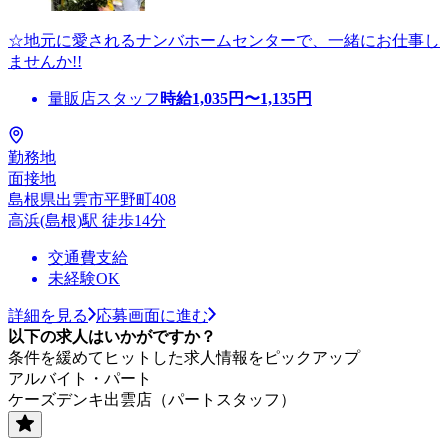
☆地元に愛されるナンバホームセンターで、一緒にお仕事し
ませんか!!
量販店スタッフ
時給
1,035
円〜
1,135
円
勤務地
面接地
島根県出雲市平野町408
高浜(島根)駅 徒歩14分
交通費支給
未経験OK
詳細を見る
応募画面に進む
以下の求人はいかがですか？
条件を緩めてヒットした求人情報をピックアップ
アルバイト・パート
ケーズデンキ出雲店（パートスタッフ）