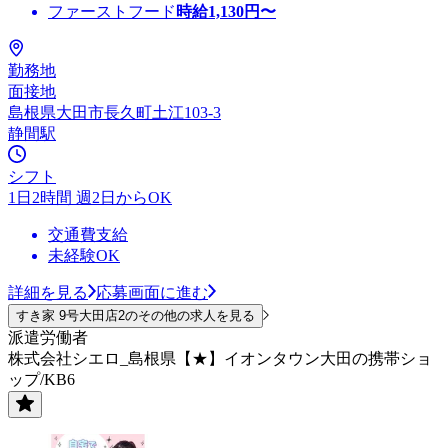
ファーストフード
時給
1,130
円〜
勤務地
面接地
島根県大田市長久町土江103-3
静間駅
シフト
1日2時間 週2日からOK
交通費支給
未経験OK
詳細を見る
応募画面に進む
すき家 9号大田店2のその他の求人を見る
派遣労働者
株式会社シエロ_島根県【★】イオンタウン大田の携帯ショ
ップ/KB6