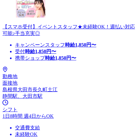
【スマホ受付】イベントスタッフ★未経験OK！週払い対応
可能♪手当充実◎
キャンペーンスタッフ
時給
1,850
円〜
受付
時給
1,850
円〜
携帯ショップ
時給
1,850
円〜
勤務地
面接地
島根県大田市長久町土江
静間駅、大田市駅
シフト
1日8時間 週4日からOK
交通費支給
未経験OK