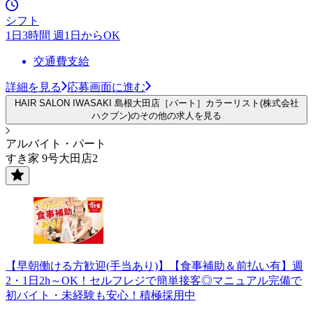
シフト
1日3時間 週1日からOK
交通費支給
詳細を見る
応募画面に進む
HAIR SALON IWASAKI 島根大田店［パート］カラーリスト(株式会社
ハクブン)のその他の求人を見る
アルバイト・パート
すき家 9号大田店2
【早朝働ける方歓迎(手当あり)】【食事補助＆前払い有】週
2・1日2h～OK！セルフレジで簡単接客◎マニュアル完備で
初バイト・未経験も安心！積極採用中