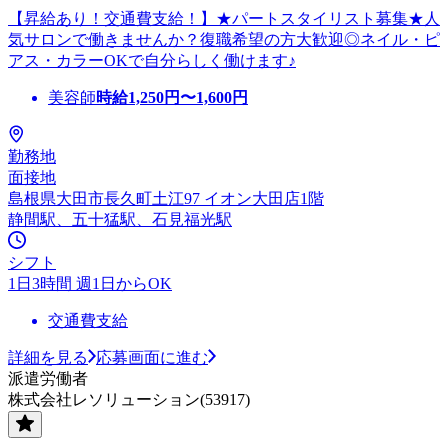
【昇給あり！交通費支給！】★パートスタイリスト募集★人
気サロンで働きませんか？復職希望の方大歓迎◎ネイル・ピ
アス・カラーOKで自分らしく働けます♪
美容師
時給
1,250
円〜
1,600
円
勤務地
面接地
島根県大田市長久町土江97 イオン大田店1階
静間駅、五十猛駅、石見福光駅
シフト
1日3時間 週1日からOK
交通費支給
詳細を見る
応募画面に進む
派遣労働者
株式会社レソリューション(53917)