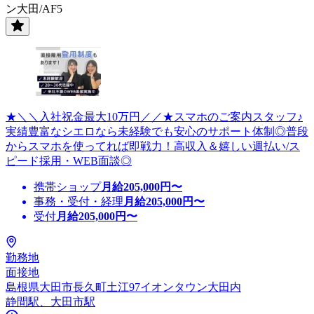
ン大田/AF5
★＼＼入社祝金最大10万円／／★スマホのご案内スタッフ♪
実績豊富なシエロなら未経験でも安心のサポート体制◎普段
からスマホを使ってれば即戦力！高収入＆嬉しい週払い/ス
ピード採用・WEB面談◎
携帯ショップ
月給
205,000
円〜
事務・受付・経理
月給
205,000
円〜
受付
月給
205,000
円〜
勤務地
面接地
島根県大田市長久町土江97イオンタウン大田内
静間駅、大田市駅