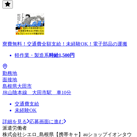
寮費無料！交通費全額支給！未経験OK！電子部品の運搬
軽作業・製造系
時給
1,500
円
勤務地
面接地
島根県大田市
JR山陰本線 大田市駅 車10分
交通費支給
未経験OK
詳細を見る
応募画面に進む
派遣労働者
株式会社シエロ_島根県【携帯キャ】auショップイオンタウ