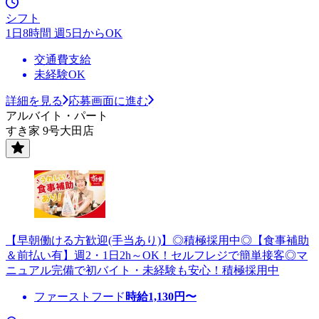
シフト
1日8時間 週5日からOK
交通費支給
未経験OK
詳細を見る
応募画面に進む
アルバイト・パート
すき家 9号大田店
【早朝働ける方歓迎(手当あり)】◎積極採用中◎【食事補助
＆前払い有】週2・1日2h～OK！セルフレジで簡単接客◎マ
ニュアル完備で初バイト・未経験も安心！積極採用中
ファーストフード
時給
1,130
円〜