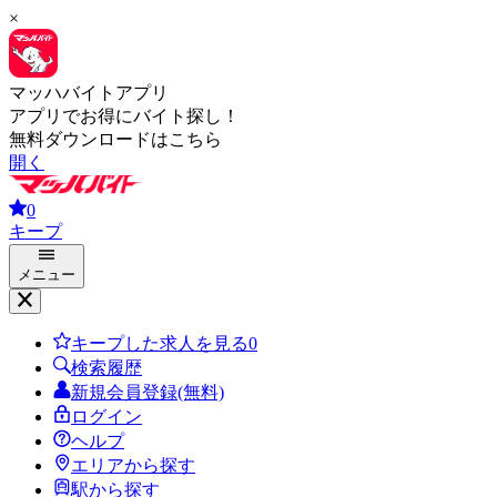
×
マッハバイトアプリ
アプリでお得にバイト探し！
無料ダウンロードはこちら
開く
0
キープ
メニュー
キープした求人を見る
0
検索履歴
新規会員登録(無料)
ログイン
ヘルプ
エリアから探す
駅から探す