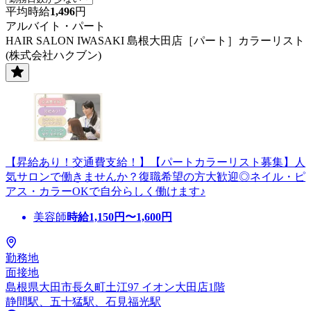
平均時給
1,496
円
アルバイト・パート
HAIR SALON IWASAKI 島根大田店［パート］カラーリスト
(株式会社ハクブン)
【昇給あり！交通費支給！】【パートカラーリスト募集】人
気サロンで働きませんか？復職希望の方大歓迎◎ネイル・ピ
アス・カラーOKで自分らしく働けます♪
美容師
時給
1,150
円〜
1,600
円
勤務地
面接地
島根県大田市長久町土江97 イオン大田店1階
静間駅、五十猛駅、石見福光駅