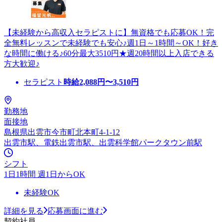
【未経験から高収入セラピストに】無資格でも応募OK！完
全無料レッスンで未経験でも安心♪週1日～1時間～OK！好き
な時間に働ける♪60分最大3510円★週20時間以上入店できる
方大歓迎♪
セラピスト
時給
2,088
円〜
3,510
円
勤務地
面接地
島根県出雲市今市町北本町4-1-12
出雲市駅、電鉄出雲市駅、出雲科学館パークタウン前駅
シフト
1日1時間 週1日からOK
未経験OK
詳細を見る
応募画面に進む
契約社員