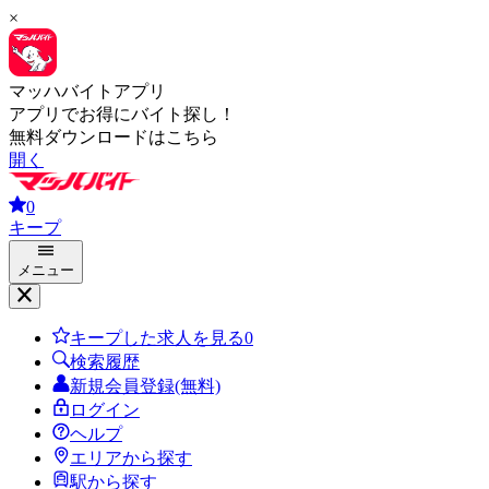
×
マッハバイトアプリ
アプリでお得にバイト探し！
無料ダウンロードはこちら
開く
0
キープ
メニュー
キープした求人を見る
0
検索履歴
新規会員登録(無料)
ログイン
ヘルプ
エリアから探す
駅から探す