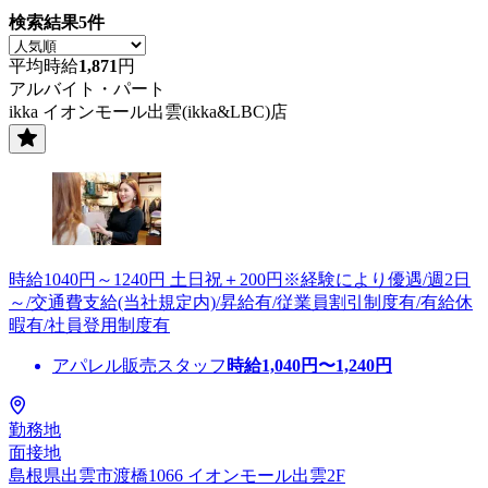
検索結果
5
件
平均時給
1,871
円
アルバイト・パート
ikka イオンモール出雲(ikka&LBC)店
時給1040円～1240円 土日祝＋200円※経験により優遇/週2日
～/交通費支給(当社規定内)/昇給有/従業員割引制度有/有給休
暇有/社員登用制度有
アパレル販売スタッフ
時給
1,040
円〜
1,240
円
勤務地
面接地
島根県出雲市渡橋1066 イオンモール出雲2F