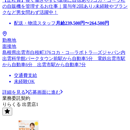
【正社員】長く働きやすい環境に自信あり♪コカ・コーラ社
の自販機を管理するお仕事｜賞与年2回あり♪未経験やブラン
クなど男女問わず活躍中！
配送・物流スタッフ
月給
239,500
円〜
264,500
円
勤務地
面接地
島根県出雲市白枝町376コカ・コ―ラボトラ―ズジャパン内
出雲科学館パークタウン前駅から自動車5分 電鉄出雲市駅
から自動車6分 出雲市駅から自動車7分
交通費支給
未経験OK
詳細を見る
応募画面に進む
業務委託契約
りらくる 出雲店1