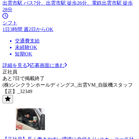
出雲市駅 バス7分、出雲市駅 徒歩26分、電鉄出雲市駅 徒歩
28分
シフト
1日3時間 週2日からOK
交通費支給
未経験OK
短期OK
詳細を見る
応募画面に進む
正社員
あと7日で掲載終了
(株)シンクランホールディングス_出雲VM_自販機スタッフ
【正】_32349