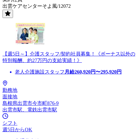
出雲ケアセンターそよ風/12072
【週5日～】介護スタッフ/契約社員募集！《ボーナス以外の
特別報酬、約27万円の支給実績！》
老人介護施設スタッフ
月給
260,920
円〜
295,920
円
勤務地
面接地
島根県出雲市今市町876-9
出雲市駅、電鉄出雲市駅
シフト
週5日からOK