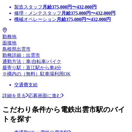
製造スタッフ
月給
375,000
円〜
432,000
円
修理・メンテスタッフ
月給
375,000
円〜
432,000
円
機械オペレーション
月給
375,000
円〜
432,000
円
勤務地
面接地
島根県出雲市
勤務詳細：出雲市
通勤方法：車/自転車/バイク
最寄り駅：直江駅から車4分
※構内の（無料）駐車場利用OK
交通費支給
詳細を見る
応募画面に進む
こだわり条件から電鉄出雲市駅のバイ
トを探す