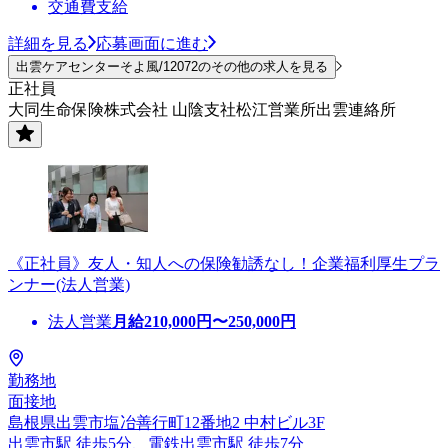
交通費支給
詳細を見る
応募画面に進む
出雲ケアセンターそよ風/12072のその他の求人を見る
正社員
大同生命保険株式会社 山陰支社松江営業所出雲連絡所
《正社員》友人・知人への保険勧誘なし！企業福利厚生プラ
ンナー(法人営業)
法人営業
月給
210,000
円〜
250,000
円
勤務地
面接地
島根県出雲市塩冶善行町12番地2 中村ビル3F
出雲市駅 徒歩5分、電鉄出雲市駅 徒歩7分