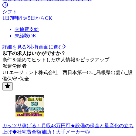
シフト
1日7時間 週5日からOK
交通費支給
未経験OK
詳細を見る
応募画面に進む
以下の求人はいかがですか？
条件を緩めてヒットした求人情報をピックアップ
派遣労働者
UTエージェント株式会社 西日本第一CU_島根県出雲市_設
備保守･保全
ガッツリ稼げる！月収43万円可★設備の保全と量産化の立ち
上げ◆社宅費全額補助！大手メーカー◎