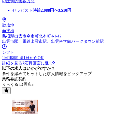
の圧倒的集客力☆
セラピスト
時給
2,088
円〜
3,510
円
勤務地
面接地
島根県出雲市今市町北本町4-1-12
出雲市駅、電鉄出雲市駅、出雲科学館パークタウン前駅
シフト
1日1時間 週1日からOK
詳細を見る
応募画面に進む
以下の求人はいかがですか？
条件を緩めてヒットした求人情報をピックアップ
業務委託契約
りらくる 出雲店3