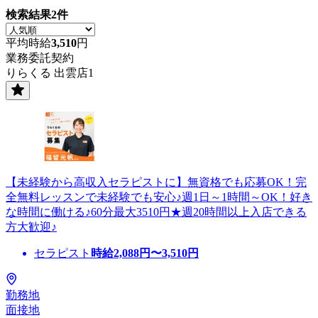
検索結果
2
件
平均時給
3,510
円
業務委託契約
りらくる 出雲店1
【未経験から高収入セラピストに】無資格でも応募OK！完
全無料レッスンで未経験でも安心♪週1日～1時間～OK！好き
な時間に働ける♪60分最大3510円★週20時間以上入店できる
方大歓迎♪
セラピスト
時給
2,088
円〜
3,510
円
勤務地
面接地