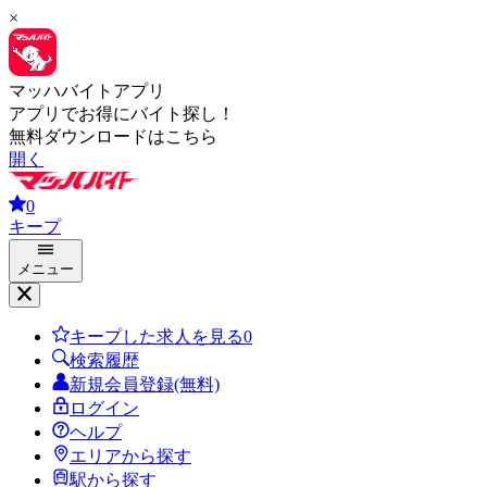
×
マッハバイトアプリ
アプリでお得にバイト探し！
無料ダウンロードはこちら
開く
0
キープ
メニュー
キープした求人を見る
0
検索履歴
新規会員登録(無料)
ログイン
ヘルプ
エリアから探す
駅から探す