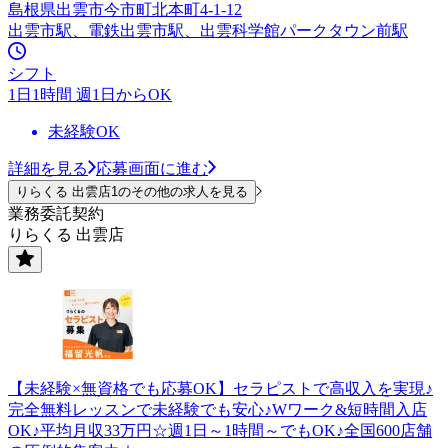
島根県出雲市今市町北本町4-1-12
出雲市駅、電鉄出雲市駅、出雲科学館パークタウン前駅
シフト
1日1時間 週1日からOK
未経験OK
詳細を見る
応募画面に進む
りらくる 出雲店1のその他の求人を見る
業務委託契約
りらくる 出雲店
【未経験×無資格でも応募OK】セラピストで高収入を実現♪
完全無料レッスンで未経験でも安心♪Wワーク&短時間入店
OK♪平均月収33万円☆週1日～1時間～でもOK♪全国600店舗