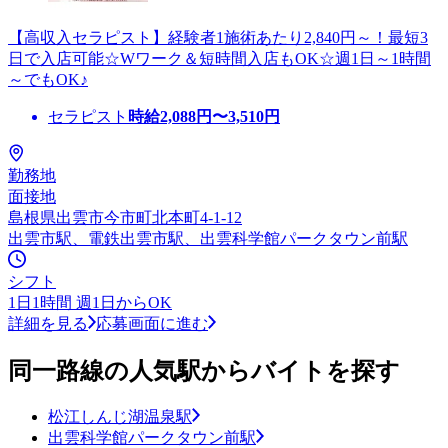
【高収入セラピスト】経験者1施術あたり2,840円～！最短3
日で入店可能☆Wワーク＆短時間入店もOK☆週1日～1時間
～でもOK♪
セラピスト
時給
2,088
円〜
3,510
円
勤務地
面接地
島根県出雲市今市町北本町4-1-12
出雲市駅、電鉄出雲市駅、出雲科学館パークタウン前駅
シフト
1日1時間 週1日からOK
詳細を見る
応募画面に進む
同一路線の人気駅からバイトを探す
松江しんじ湖温泉駅
出雲科学館パークタウン前駅