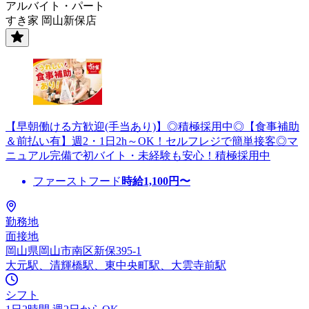
アルバイト・パート
すき家 岡山新保店
【早朝働ける方歓迎(手当あり)】◎積極採用中◎【食事補助
＆前払い有】週2・1日2h～OK！セルフレジで簡単接客◎マ
ニュアル完備で初バイト・未経験も安心！積極採用中
ファーストフード
時給
1,100
円〜
勤務地
面接地
岡山県岡山市南区新保395-1
大元駅、清輝橋駅、東中央町駅、大雲寺前駅
シフト