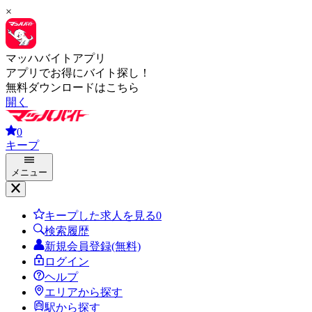
×
マッハバイトアプリ
アプリでお得にバイト探し！
無料ダウンロードはこちら
開く
0
キープ
メニュー
キープした求人を見る
0
検索履歴
新規会員登録(無料)
ログイン
ヘルプ
エリアから探す
駅から探す