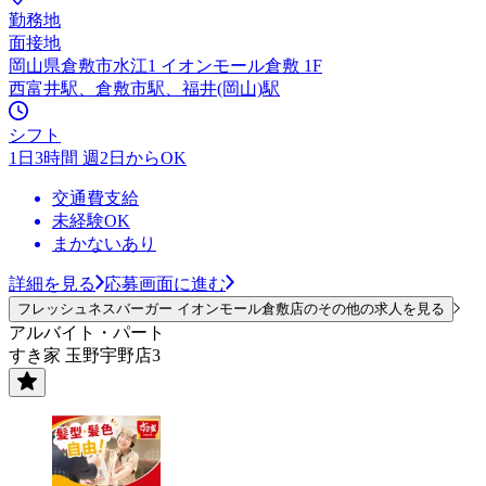
勤務地
面接地
岡山県倉敷市水江1 イオンモール倉敷 1F
西富井駅、倉敷市駅、福井(岡山)駅
シフト
1日3時間 週2日からOK
交通費支給
未経験OK
まかないあり
詳細を見る
応募画面に進む
フレッシュネスバーガー イオンモール倉敷店のその他の求人を見る
アルバイト・パート
すき家 玉野宇野店3