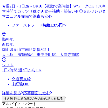
★週2日・1日2h～OK★【夜勤で高時給】WワークOK！スキ
マ時間でガッツリ稼ぐ★食事補助・前払い有◎セルフレジ＆
マニュアル完備で深夜も安心
ファーストフード
時給
1,375
円〜
勤務地
面接地
岡山県岡山市南区新保395-1
大元駅、清輝橋駅、東中央町駅、大雲寺前駅
シフト
1日2時間 週2日からOK
交通費支給
未経験OK
詳細を見る
応募画面に進む
すき家 岡山新保店3のその他の求人を見る
アルバイト・パート