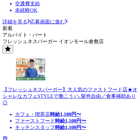
交通費支給
未経験OK
詳細を見る
応募画面に進む
新着
アルバイト・パート
フレッシュネスバーガー イオンモール倉敷店
【フレッシュネスバーガー】大人気のファストフード店★オ
シャレなカフェSTYLEで働こう♪＼髪色自由／食事補助あり
◎
カフェ・喫茶店
時給
1,100
円〜
ファーストフード
時給
1,100
円〜
キッチンスタッフ
時給
1,100
円〜