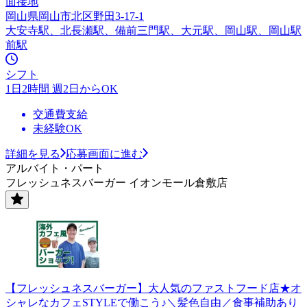
面接地
岡山県岡山市北区野田3-17-1
大安寺駅、北長瀬駅、備前三門駅、大元駅、岡山駅、岡山駅
前駅
シフト
1日2時間 週2日からOK
交通費支給
未経験OK
詳細を見る
応募画面に進む
アルバイト・パート
フレッシュネスバーガー イオンモール倉敷店
【フレッシュネスバーガー】大人気のファストフード店★オ
シャレなカフェSTYLEで働こう♪＼髪色自由／食事補助あり