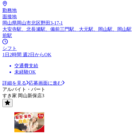
勤務地
面接地
岡山県岡山市北区野田3-17-1
大安寺駅、北長瀬駅、備前三門駅、大元駅、岡山駅、岡山駅
前駅
シフト
1日2時間 週2日からOK
交通費支給
未経験OK
詳細を見る
応募画面に進む
アルバイト・パート
すき家 岡山新保店3