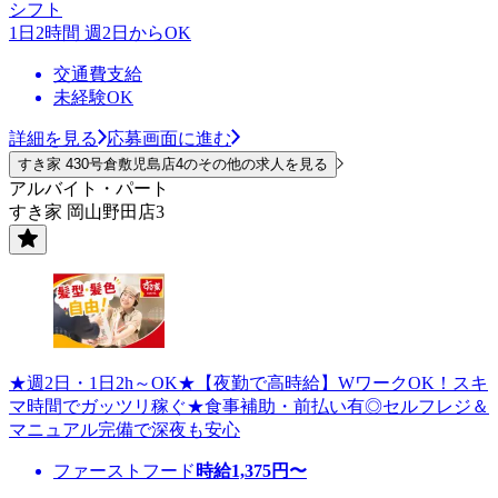
シフト
1日2時間 週2日からOK
交通費支給
未経験OK
詳細を見る
応募画面に進む
すき家 430号倉敷児島店4のその他の求人を見る
アルバイト・パート
すき家 岡山野田店3
★週2日・1日2h～OK★【夜勤で高時給】WワークOK！スキ
マ時間でガッツリ稼ぐ★食事補助・前払い有◎セルフレジ＆
マニュアル完備で深夜も安心
ファーストフード
時給
1,375
円〜