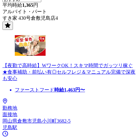
平均時給
1,365
円
アルバイト・パート
すき家 430号倉敷児島店4
【夜勤で高時給】WワークOK！スキマ時間でガッツリ稼ぐ
★食事補助・前払い有◎セルフレジ＆マニュアル完備で深夜
も安心
ファーストフード
時給
1,463
円〜
勤務地
面接地
岡山県倉敷市児島小川町3682-5
児島駅