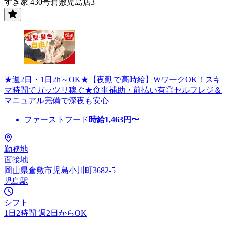
すき家 430号倉敷児島店3
★週2日・1日2h～OK★【夜勤で高時給】WワークOK！スキ
マ時間でガッツリ稼ぐ★食事補助・前払い有◎セルフレジ＆
マニュアル完備で深夜も安心
ファーストフード
時給
1,463
円〜
勤務地
面接地
岡山県倉敷市児島小川町3682-5
児島駅
シフト
1日2時間 週2日からOK