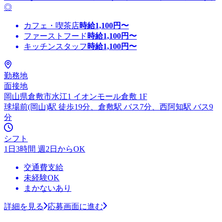
◎
カフェ・喫茶店
時給
1,100
円〜
ファーストフード
時給
1,100
円〜
キッチンスタッフ
時給
1,100
円〜
勤務地
面接地
岡山県倉敷市水江1 イオンモール倉敷 1F
球場前(岡山)駅 徒歩19分、倉敷駅 バス7分、西阿知駅 バス9
分
シフト
1日3時間 週2日からOK
交通費支給
未経験OK
まかないあり
詳細を見る
応募画面に進む