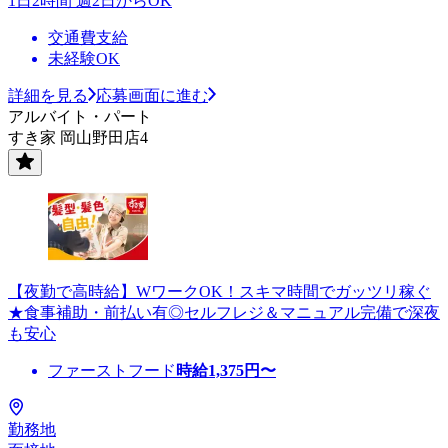
1日2時間 週2日からOK
交通費支給
未経験OK
詳細を見る
応募画面に進む
アルバイト・パート
すき家 岡山野田店4
【夜勤で高時給】WワークOK！スキマ時間でガッツリ稼ぐ
★食事補助・前払い有◎セルフレジ＆マニュアル完備で深夜
も安心
ファーストフード
時給
1,375
円〜
勤務地