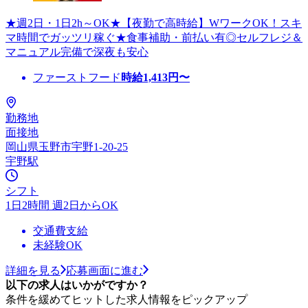
★週2日・1日2h～OK★【夜勤で高時給】WワークOK！スキ
マ時間でガッツリ稼ぐ★食事補助・前払い有◎セルフレジ＆
マニュアル完備で深夜も安心
ファーストフード
時給
1,413
円〜
勤務地
面接地
岡山県玉野市宇野1-20-25
宇野駅
シフト
1日2時間 週2日からOK
交通費支給
未経験OK
詳細を見る
応募画面に進む
以下の求人はいかがですか？
条件を緩めてヒットした求人情報をピックアップ