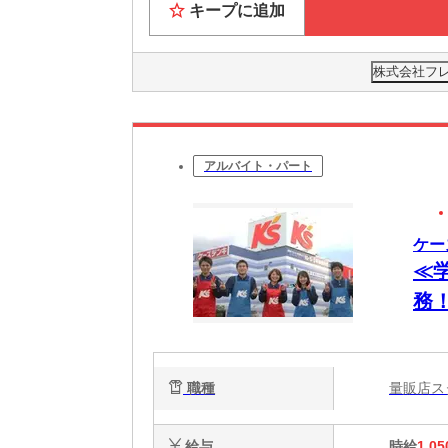
キープに追加
株式会社フ
アルバイト・パート
ケー
≪
務
職種
量販店
給与
時給
1,05