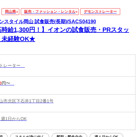
岡山県
販売・ファッション・レンタル
デモンストレーター
ンスタイル岡山 試食販売(長期)/SACS04190
高時給1,300円！】イオンの試食販売・PRスタッ
！未経験OK★
ストレーター
0
円〜
山市北区下石井1丁目2番1号
 週1日からOK
迎
スキルが身に付く
髪型・髪色自由
週１日からOK