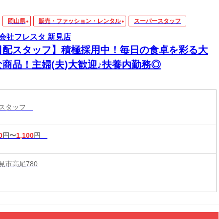
岡山県
販売・ファッション・レンタル
スーパースタッフ
会社フレスタ 新見店
日配スタッフ】積極採用中！毎日の食卓を彩る大
な商品！主婦(夫)大歓迎♪扶養内勤務◎
ースタッフ
0
円〜
1,100
円
見市高尾780