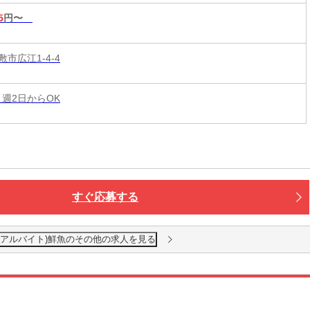
5
円〜
市広江1-4-4
 週2日からOK
すぐ応募する
(アルバイト)鮮魚のその他の求人を見る