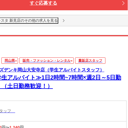
すぐ応募する
レスタ 新見店のその他の求人を見る
岡山県
販売・ファッション・レンタル
量販店スタッフ
ズデンキ岡山大安寺店（学生アルバイトスタッフ）
学生アルバイト≫1日2時間~7時間×週2日～5日勤
！（土日勤務歓迎！）
スタッフ
0
円〜
1,240
円