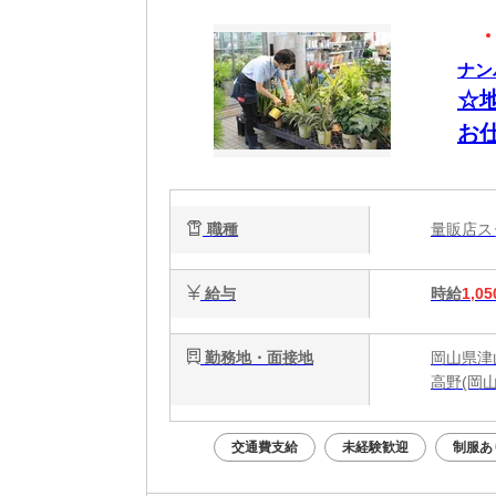
ナン
☆
お仕
職種
量販店
給与
時給
1,05
勤務地・面接地
岡山県津
高野(岡山
交通費支給
未経験歓迎
制服あ