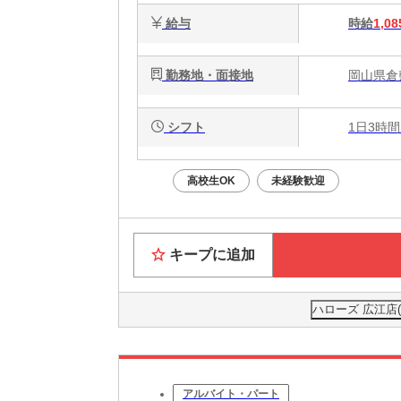
給与
時給
1,08
勤務地・面接地
岡山県倉敷
シフト
1日3時間
高校生OK
未経験歓迎
キープに追加
ハローズ 広江店
アルバイト・パート