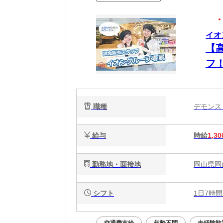
イオ
【
フ
職種
デモン
給与
時給
1,30
勤務地・面接地
岡山県岡
シフト
1日7時間
交通費支給
年齢不問
未経験歓