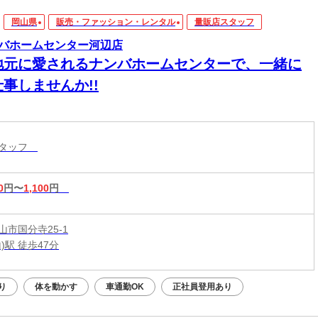
岡山県
販売・ファッション・レンタル
量販店スタッフ
バホームセンター河辺店
地元に愛されるナンバホームセンターで、一緒に
事しませんか!!
スタッフ
0
円〜
1,100
円
山市国分寺25-1
)駅 徒歩47分
り
体を動かす
車通勤OK
正社員登用あり