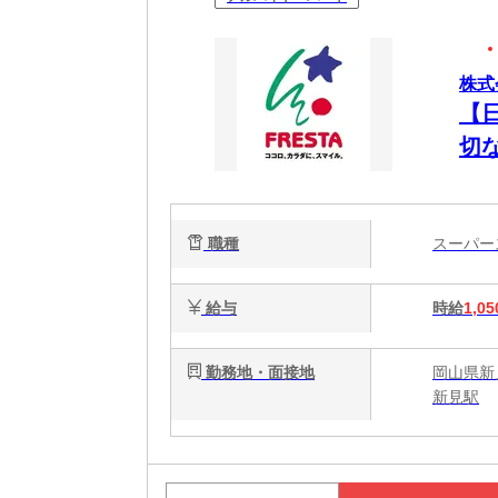
株式
【
切
職種
スーパ
給与
時給
1,05
勤務地・面接地
岡山県新
新見駅