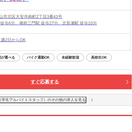
山市北区大安寺南町2丁目3番43号
 徒歩6分、備前三門駅 徒歩27分、北長瀬駅 徒歩10分
 週2日からOK
間が選べる
バイク通勤OK
未経験歓迎
高校生OK
すぐ応募する
（学生アルバイトスタッフ）のその他の求人を見る