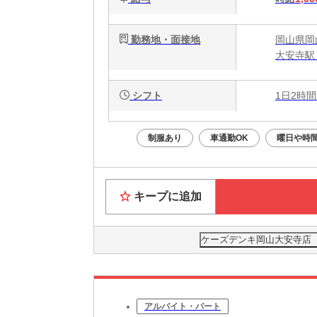
勤務地・面接地
岡山県岡
大安寺駅
シフト
1日2時間
制服あり
車通勤OK
曜日や時
キープに追加
ケーズデンキ岡山大安寺店
アルバイト・パート