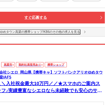
すぐ応募する
ゆめタウン高梁の携帯ショップ/KB6のその他の求人を見る
高梁市
契約社員登用あり
携帯ショップ
会社シエロ_岡山県【携帯キャ】ソフトバンクアリオゆめタウ
梁/AF5
＼＼入社祝金最大10万円／／★スマホのご案内ス
ッフ♪実績豊富なシエロなら未経験でも安心のサポ
ト体制◎普段からスマホを使ってれば即戦力！高
入＆嬉しい週払い/スピード採用・WEB面談◎