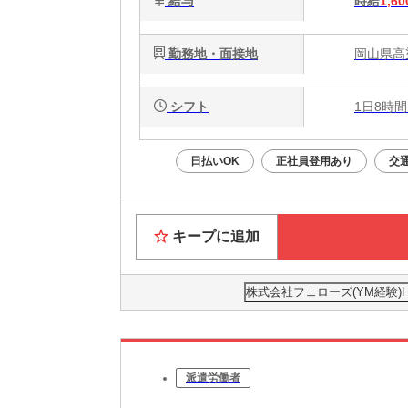
給与
時給
1,60
勤務地・面接地
岡山県高
シフト
1日8時間
日払いOK
正社員登用あり
交
キープに追加
株式会社フェローズ(YM経験)HRS
派遣労働者