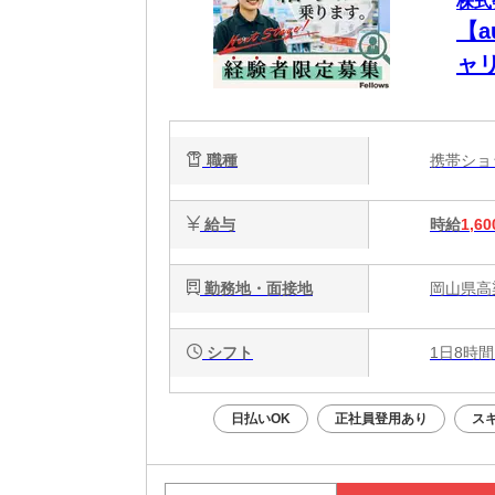
株式会
【
ャ
職種
携帯シ
給与
時給
1,60
勤務地・面接地
岡山県高
シフト
1日8時間
日払いOK
正社員登用あり
ス