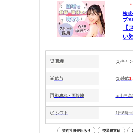
株式
プ/K
【
い
職種
(1)キ
給与
(1)時給
1
勤務地・面接地
岡山県高
シフト
1日8時間
契約社員登用あり
交通費支給