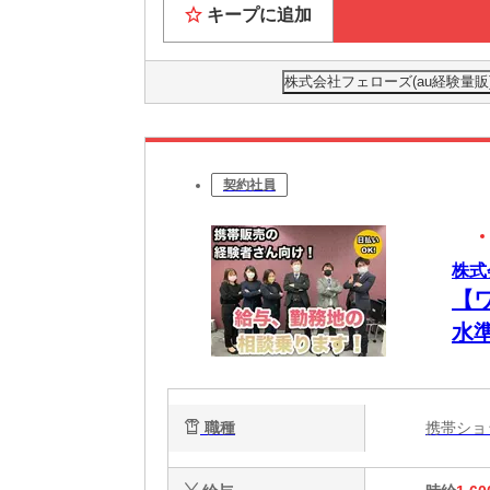
キープに追加
株式会社フェローズ(au経験量販)HR
契約社員
株式会
【
水
職種
携帯シ