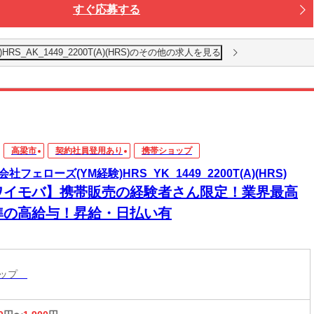
すぐ応募する
S_AK_1449_2200T(A)(HRS)のその他の求人を見る
高梁市
契約社員登用あり
携帯ショップ
社フェローズ(YM経験)HRS_YK_1449_2200T(A)(HRS)
ワイモバ】携帯販売の経験者さん限定！業界最高
準の高給与！昇給・日払い有
ョップ