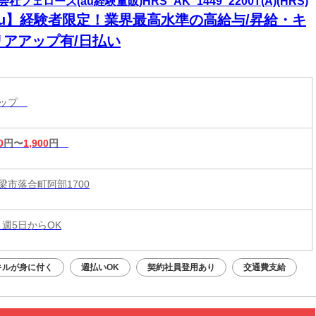
社フェローズ(au経験量販)HRS_AK_1449_2200T(A)(HRS)
au】経験者限定！業界最高水準の高給与/昇給・キ
リアアップ有/日払い
ョップ
0
円〜
1,900
円
梁市落合町阿部1700
 週5日からOK
キルが身に付く
週払いOK
契約社員登用あり
交通費支給