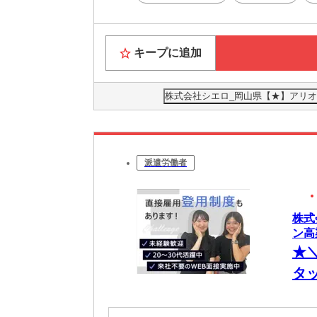
キープに追加
株式会社シエロ_岡山県【★】アリオ
派遣労働者
株式
ン高
★
タ
ー
収