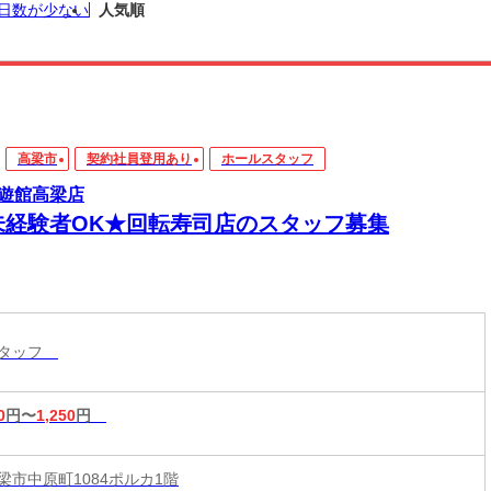
日数が少ない
人気順
高梁市
契約社員登用あり
ホールスタッフ
遊館高梁店
未経験者OK★回転寿司店のスタッフ募集
スタッフ
0
円〜
1,250
円
梁市中原町1084ポルカ1階