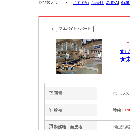
並び替え：
おすすめ
新着順
高収入
勤務
アルバイト・パート
すし
★
職種
ホール
給与
時給
1,15
勤務地・面接地
岡山県高