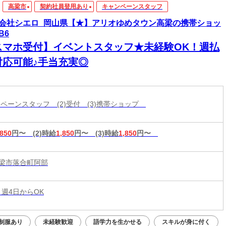
高梁市
契約社員登用あり
キャンペーンスタッフ
会社シエロ_岡山県【★】アリオゆめタウン高梁の携帯ショッ
B6
スマホ受付】イベントスタッフ★未経験OK！週払
対応可能♪手当充実◎
ャンペーンスタッフ (2)受付 (3)携帯ショップ
,850
円〜
(2)時給
1,850
円〜
(3)時給
1,850
円〜
梁市落合町阿部
 週4日からOK
制服あり
未経験歓迎
語学力を生かせる
スキルが身に付く