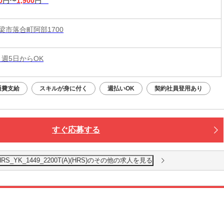
0
円〜
1,900
円
梁市落合町阿部1700
 週5日からOK
通費支給
スキルが身に付く
週払いOK
契約社員登用あり
すぐ応募する
_YK_1449_2200T(A)(HRS)のその他の求人を見る