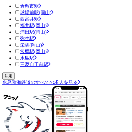
倉敷市駅
球場前駅(岡山)
西富井駅
福井駅(岡山)
浦田駅(岡山)
弥生駅
栄駅(岡山)
常盤駅(岡山)
水島駅
三菱自工前駅
水島臨海鉄道のすべての求人を見る