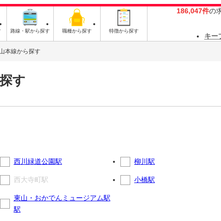
186,047件
の
す
路線・駅から探す
職種から探す
特徴から探す
キー
山本線から探す
探す
西川緑道公園駅
柳川駅
西大寺町駅
小橋駅
東山・おかでんミュージアム駅
駅