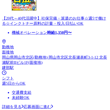
【20代～40代活躍中】社保完備・派遣のお仕事☆週5で働け
る☆インクトナー原料の計量・投入/日払いOK
機械オペレーション
時給
1,350
円〜
勤務地
面接地
岡山県岡山市北区(勤務地) 岡山市北区北長瀬表町3-1-12 北長
瀬駅前IIビル1F(面接地)
建部駅
シフト
週5日からOK
交通費支給
未経験OK
詳細を見る
応募画面に進む