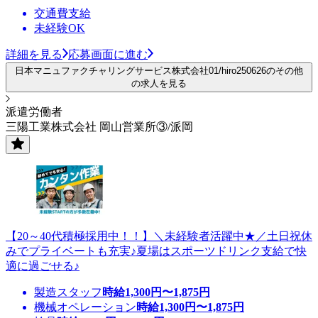
交通費支給
未経験OK
詳細を見る
応募画面に進む
日本マニュファクチャリングサービス株式会社01/hiro250626のその他
の求人を見る
派遣労働者
三陽工業株式会社 岡山営業所③/派岡
【20～40代積極採用中！！】＼未経験者活躍中★／土日祝休
みでプライベートも充実♪夏場はスポーツドリンク支給で快
適に過ごせる♪
製造スタッフ
時給
1,300
円〜
1,875
円
機械オペレーション
時給
1,300
円〜
1,875
円