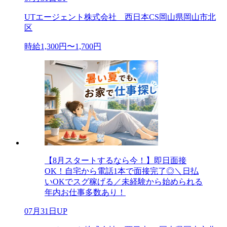
UTエージェント株式会社 西日本CS岡山県岡山市北
区
時給1,300円〜1,700円
【8月スタートするなら今！】即日面接
OK！自宅から電話1本で面接完了◎＼日払
いOKでスグ稼げる／未経験から始められる
年内お仕事多数あり！
07月31日UP