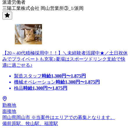
派遣労働者
三陽工業株式会社 岡山営業所③_1/派岡
【20～40代積極採用中！！】＼未経験者活躍中★／土日祝休
みでプライベートも充実♪夏場はスポーツドリンク支給で快
適に過ごせる♪
製造スタッフ
時給
1,300
円〜
1,875
円
機械オペレーション
時給
1,300
円〜
1,875
円
検品
時給
1,300
円〜
1,875
円
勤務地
面接地
岡山県岡山市 ※当案件はエリアでの募集となります。
備前原駅、牧山駅、福渡駅