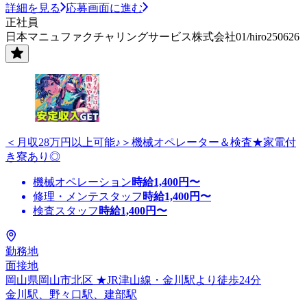
詳細を見る
応募画面に進む
正社員
日本マニュファクチャリングサービス株式会社01/hiro250626
＜月収28万円以上可能♪＞機械オペレーター＆検査★家電付
き寮あり◎
機械オペレーション
時給
1,400
円〜
修理・メンテスタッフ
時給
1,400
円〜
検査スタッフ
時給
1,400
円〜
勤務地
面接地
岡山県岡山市北区 ★JR津山線・金川駅より徒歩24分
金川駅、野々口駅、建部駅