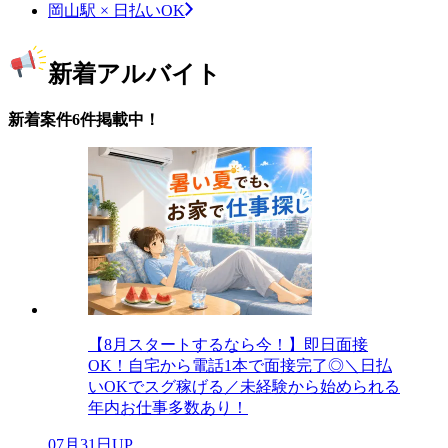
岡山駅 × 日払いOK
新着アルバイト
新着案件6件掲載中！
【8月スタートするなら今！】即日面接
OK！自宅から電話1本で面接完了◎＼日払
いOKでスグ稼げる／未経験から始められる
年内お仕事多数あり！
07月31日UP