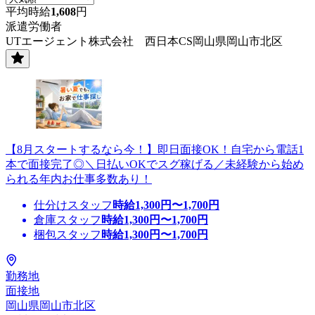
平均時給
1,608
円
派遣労働者
UTエージェント株式会社 西日本CS岡山県岡山市北区
【8月スタートするなら今！】即日面接OK！自宅から電話1
本で面接完了◎＼日払いOKでスグ稼げる／未経験から始め
られる年内お仕事多数あり！
仕分けスタッフ
時給
1,300
円〜
1,700
円
倉庫スタッフ
時給
1,300
円〜
1,700
円
梱包スタッフ
時給
1,300
円〜
1,700
円
勤務地
面接地
岡山県岡山市北区