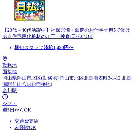
【20代～40代活躍中】社保完備・派遣のお仕事☆週5で働け
る☆住宅用化粧材の加工・検査/日払いOK
梱包スタッフ
時給
1,450
円〜
勤務地
面接地
岡山県岡山市北区(勤務地) 岡山市北区北長瀬表町3-1-12 北長
瀬駅前IIビル1F(面接地)
金川駅
シフト
週5日からOK
交通費支給
未経験OK