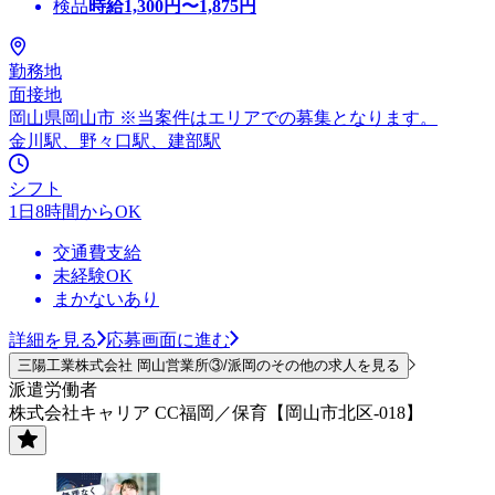
検品
時給
1,300
円〜
1,875
円
勤務地
面接地
岡山県岡山市 ※当案件はエリアでの募集となります。
金川駅、野々口駅、建部駅
シフト
1日8時間からOK
交通費支給
未経験OK
まかないあり
詳細を見る
応募画面に進む
三陽工業株式会社 岡山営業所③/派岡のその他の求人を見る
派遣労働者
株式会社キャリア CC福岡／保育【岡山市北区-018】