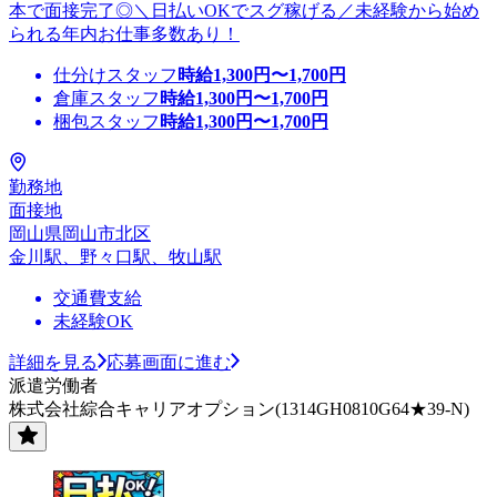
本で面接完了◎＼日払いOKでスグ稼げる／未経験から始め
られる年内お仕事多数あり！
仕分けスタッフ
時給
1,300
円〜
1,700
円
倉庫スタッフ
時給
1,300
円〜
1,700
円
梱包スタッフ
時給
1,300
円〜
1,700
円
勤務地
面接地
岡山県岡山市北区
金川駅、野々口駅、牧山駅
交通費支給
未経験OK
詳細を見る
応募画面に進む
派遣労働者
株式会社綜合キャリアオプション(1314GH0810G64★39-N)