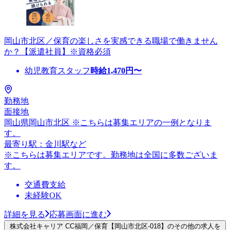
岡山市北区／保育の楽しさを実感できる職場で働きません
か？【派遣社員】※資格必須
幼児教育スタッフ
時給
1,470
円〜
勤務地
面接地
岡山県岡山市北区 ※こちらは募集エリアの一例となりま
す。
最寄り駅：金川駅など
※こちらは募集エリアです。勤務地は全国に多数ございま
す。
交通費支給
未経験OK
詳細を見る
応募画面に進む
株式会社キャリア CC福岡／保育【岡山市北区-018】のその他の求人を