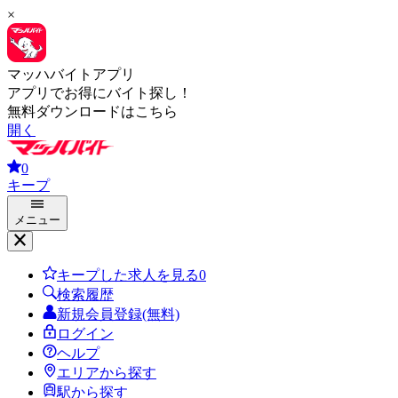
×
マッハバイトアプリ
アプリでお得にバイト探し！
無料ダウンロードはこちら
開く
0
キープ
メニュー
キープした求人を見る
0
検索履歴
新規会員登録(無料)
ログイン
ヘルプ
エリアから探す
駅から探す