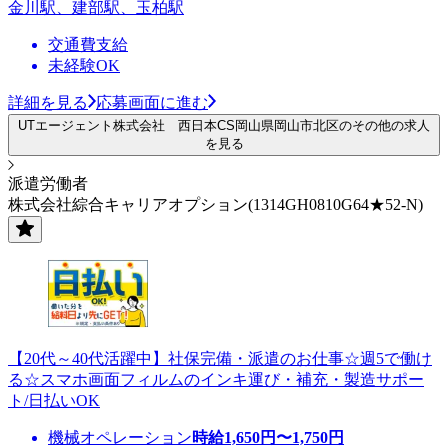
金川駅、建部駅、玉柏駅
交通費支給
未経験OK
詳細を見る
応募画面に進む
UTエージェント株式会社 西日本CS岡山県岡山市北区のその他の求人
を見る
派遣労働者
株式会社綜合キャリアオプション(1314GH0810G64★52-N)
【20代～40代活躍中】社保完備・派遣のお仕事☆週5で働け
る☆スマホ画面フィルムのインキ運び・補充・製造サポー
ト/日払いOK
機械オペレーション
時給
1,650
円〜
1,750
円