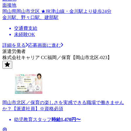
面接地
岡山県岡山市北区 ★JR津山線・金川駅より徒歩24分
金川駅、野々口駅、建部駅
交通費支給
未経験OK
詳細を見る
応募画面に進む
派遣労働者
株式会社キャリア CC福岡／保育【岡山市北区-023】
岡山市北区／保育の楽しさを実感できる職場で働きません
か？【派遣社員】※資格必須
幼児教育スタッフ
時給
1,470
円〜