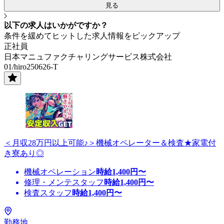
見る
以下の求人はいかがですか？
条件を緩めてヒットした求人情報をピックアップ
正社員
日本マニュファクチャリングサービス株式会社
01/hiro250626-T
＜月収28万円以上可能♪＞機械オペレーター＆検査★家電付
き寮あり◎
機械オペレーション
時給
1,400
円〜
修理・メンテスタッフ
時給
1,400
円〜
検査スタッフ
時給
1,400
円〜
勤務地