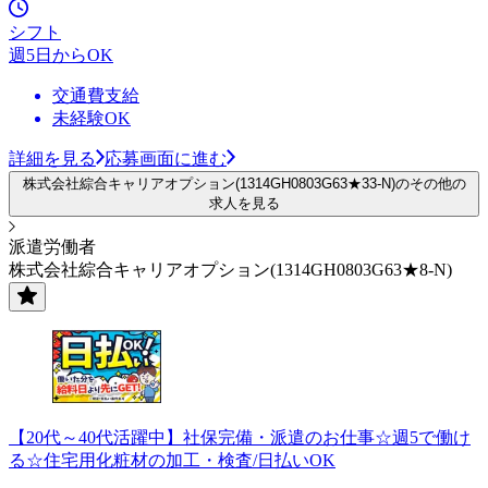
シフト
週5日からOK
交通費支給
未経験OK
詳細を見る
応募画面に進む
株式会社綜合キャリアオプション(1314GH0803G63★33-N)のその他の
求人を見る
派遣労働者
株式会社綜合キャリアオプション(1314GH0803G63★8-N)
【20代～40代活躍中】社保完備・派遣のお仕事☆週5で働け
る☆住宅用化粧材の加工・検査/日払いOK