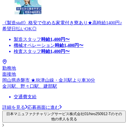
《製造staff》格安で住める家電付き寮あり★高時給1400円♪
希望日払いOK◎
製造スタッフ
時給
1,400
円〜
機械オペレーション
時給
1,400
円〜
検査スタッフ
時給
1,400
円〜
勤務地
面接地
岡山県赤磐市 ★JR津山線・金川駅より車30分
金川駅、野々口駅、建部駅
交通費支給
詳細を見る
応募画面に進む
日本マニュファクチャリングサービス株式会社01/hiro250912-Tのその
他の求人を見る