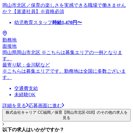
岡山市北区／保育の楽しさを実感できる職場で働きません
か？【派遣社員】※資格必須
幼児教育スタッフ
時給
1,470
円〜
勤務地
面接地
岡山県岡山市北区 ※こちらは募集エリアの一例となりま
す。
最寄り駅：金川駅など
※こちらは募集エリアです。勤務地は全国に多数ございま
す。
交通費支給
未経験OK
詳細を見る
応募画面に進む
株式会社キャリア CC福岡／保育【岡山市北区-018】のその他の求人を
見る
以下の求人はいかがですか？