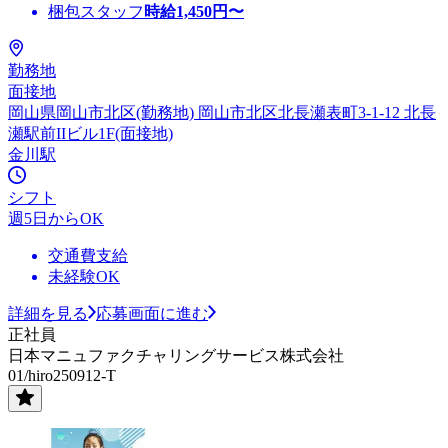
梱包スタッフ
時給
1,450
円〜
勤務地
面接地
岡山県岡山市北区(勤務地) 岡山市北区北長瀬表町3-1-12 北長
瀬駅前IIビル1F(面接地)
金川駅
シフト
週5日からOK
交通費支給
未経験OK
詳細を見る
応募画面に進む
正社員
日本マニュファクチャリングサービス株式会社
01/hiro250912-T