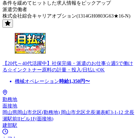
条件を緩めてヒットした求人情報をピックアップ
派遣労働者
株式会社綜合キャリアオプション(1314GH0803G63★16-N)
【20代～40代活躍中】社保完備・派遣のお仕事☆週5で働け
る☆インクトナー原料の計量・投入/日払いOK
機械オペレーション
時給
1,350
円〜
勤務地
面接地
岡山県岡山市北区(勤務地) 岡山市北区北長瀬表町3-1-12 北長
瀬駅前IIビル1F(面接地)
建部駅