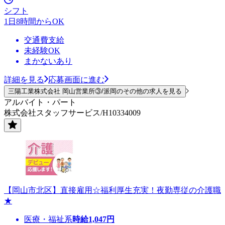
シフト
1日8時間からOK
交通費支給
未経験OK
まかないあり
詳細を見る
応募画面に進む
三陽工業株式会社 岡山営業所③/派岡のその他の求人を見る
アルバイト・パート
株式会社スタッフサービス/H10334009
【岡山市北区】直接雇用☆福利厚生充実！夜勤専従の介護職
★
医療・福祉系
時給
1,047
円