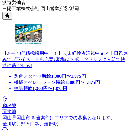
派遣労働者
三陽工業株式会社 岡山営業所③/派岡
【20～40代積極採用中！！】＼未経験者活躍中★／土日祝休
みでプライベートも充実♪夏場はスポーツドリンク支給で快
適に過ごせる♪
製造スタッフ
時給
1,300
円〜
1,875
円
機械オペレーション
時給
1,300
円〜
1,875
円
検品
時給
1,300
円〜
1,875
円
勤務地
面接地
岡山県岡山市 ※当案件はエリアでの募集となります。
金川駅、野々口駅、建部駅