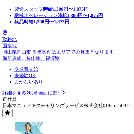
製造スタッフ
時給
1,300
円〜
1,875
円
機械オペレーション
時給
1,300
円〜
1,875
円
検品
時給
1,300
円〜
1,875
円
勤務地
面接地
岡山県岡山市 ※当案件はエリアでの募集となります。
備前原駅、牧山駅、福渡駅
交通費支給
未経験OK
まかないあり
詳細を見る
応募画面に進む
正社員
日本マニュファクチャリングサービス株式会社01/hiro250912