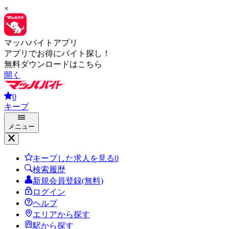
×
マッハバイトアプリ
アプリでお得にバイト探し！
無料ダウンロードはこちら
開く
0
キープ
メニュー
キープした求人を見る
0
検索履歴
新規会員登録(無料)
ログイン
ヘルプ
エリアから探す
駅から探す