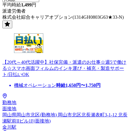
平均時給
1,499
円
派遣労働者
株式会社綜合キャリアオプション(1314GH0803G63★33-N)
【20代～40代活躍中】社保完備・派遣のお仕事☆週5で働け
る☆スマホ画面フィルムのインキ運び・補充・製造サポー
ト/日払いOK
機械オペレーション
時給
1,650
円〜
1,750
円
勤務地
面接地
岡山県岡山市北区(勤務地) 岡山市北区北長瀬表町3-1-12 北長
瀬駅前IIビル1F(面接地)
金川駅