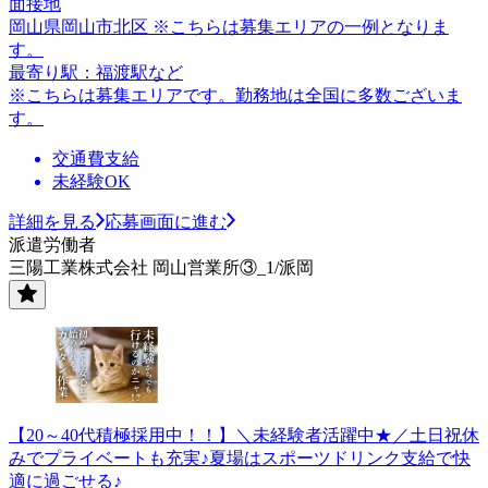
面接地
岡山県岡山市北区 ※こちらは募集エリアの一例となりま
す。
最寄り駅：福渡駅など
※こちらは募集エリアです。勤務地は全国に多数ございま
す。
交通費支給
未経験OK
詳細を見る
応募画面に進む
派遣労働者
三陽工業株式会社 岡山営業所③_1/派岡
【20～40代積極採用中！！】＼未経験者活躍中★／土日祝休
みでプライベートも充実♪夏場はスポーツドリンク支給で快
適に過ごせる♪