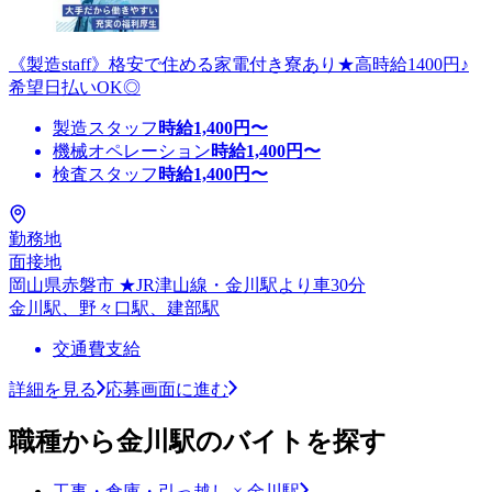
《製造staff》格安で住める家電付き寮あり★高時給1400円♪
希望日払いOK◎
製造スタッフ
時給
1,400
円〜
機械オペレーション
時給
1,400
円〜
検査スタッフ
時給
1,400
円〜
勤務地
面接地
岡山県赤磐市 ★JR津山線・金川駅より車30分
金川駅、野々口駅、建部駅
交通費支給
詳細を見る
応募画面に進む
職種から金川駅のバイトを探す
工事・倉庫・引っ越し × 金川駅