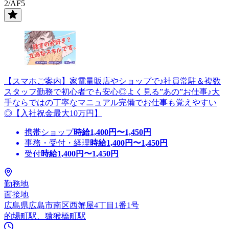
2/AF5
【スマホご案内】家電量販店やショップで♪社員常駐＆複数
スタッフ勤務で初心者でも安心◎よく見る”あの”お仕事♪大
手ならではの丁寧なマニュアル完備でお仕事も覚えやすい
◎【入社祝金最大10万円】
携帯ショップ
時給
1,400
円〜
1,450
円
事務・受付・経理
時給
1,400
円〜
1,450
円
受付
時給
1,400
円〜
1,450
円
勤務地
面接地
広島県広島市南区西蟹屋4丁目1番1号
的場町駅、猿猴橋町駅