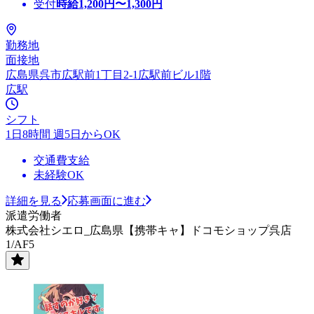
受付
時給
1,200
円〜
1,300
円
勤務地
面接地
広島県呉市広駅前1丁目2-1広駅前ビル1階
広駅
シフト
1日8時間 週5日からOK
交通費支給
未経験OK
詳細を見る
応募画面に進む
派遣労働者
株式会社シエロ_広島県【携帯キャ】ドコモショップ呉店
1/AF5