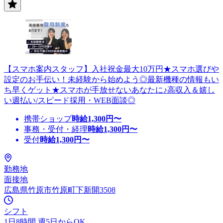
【スマホ案内スタッフ】入社祝金最大10万円★スマホ選びや
設定のお手伝い！未経験から始めよう◎最新機種の情報もい
ち早くゲット★スマホが手放せないあなたに♪高収入＆嬉し
い週払い/スピード採用・WEB面談◎
携帯ショップ
時給
1,300
円〜
事務・受付・経理
時給
1,300
円〜
受付
時給
1,300
円〜
勤務地
面接地
広島県竹原市竹原町下新開3508
シフト
1日8時間 週5日からOK