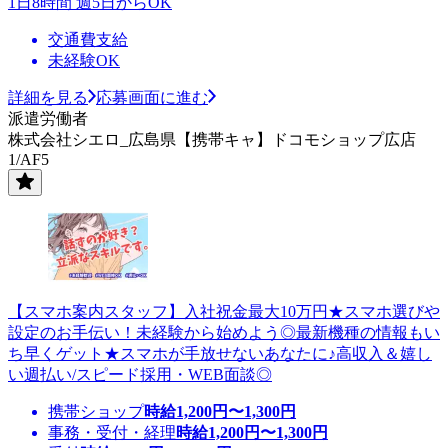
1日8時間 週5日からOK
交通費支給
未経験OK
詳細を見る
応募画面に進む
派遣労働者
株式会社シエロ_広島県【携帯キャ】ドコモショップ広店
1/AF5
【スマホ案内スタッフ】入社祝金最大10万円★スマホ選びや
設定のお手伝い！未経験から始めよう◎最新機種の情報もい
ち早くゲット★スマホが手放せないあなたに♪高収入＆嬉し
い週払い/スピード採用・WEB面談◎
携帯ショップ
時給
1,200
円〜
1,300
円
事務・受付・経理
時給
1,200
円〜
1,300
円