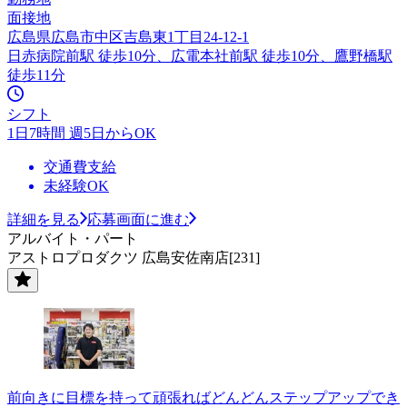
面接地
広島県広島市中区吉島東1丁目24-12-1
日赤病院前駅 徒歩10分、広電本社前駅 徒歩10分、鷹野橋駅
徒歩11分
シフト
1日7時間 週5日からOK
交通費支給
未経験OK
詳細を見る
応募画面に進む
アルバイト・パート
アストロプロダクツ 広島安佐南店[231]
前向きに目標を持って頑張ればどんどんステップアップでき