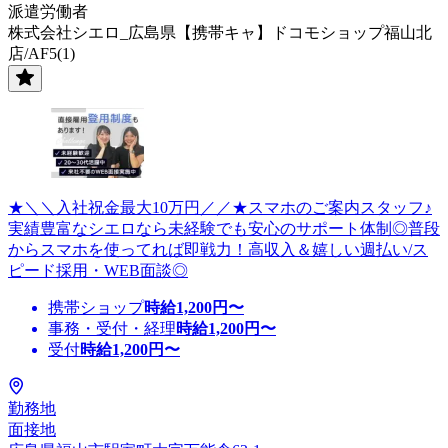
派遣労働者
株式会社シエロ_広島県【携帯キャ】ドコモショップ福山北
店/AF5(1)
★＼＼入社祝金最大10万円／／★スマホのご案内スタッフ♪
実績豊富なシエロなら未経験でも安心のサポート体制◎普段
からスマホを使ってれば即戦力！高収入＆嬉しい週払い/ス
ピード採用・WEB面談◎
携帯ショップ
時給
1,200
円〜
事務・受付・経理
時給
1,200
円〜
受付
時給
1,200
円〜
勤務地
面接地