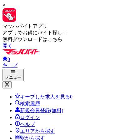
×
マッハバイトアプリ
アプリでお得にバイト探し！
無料ダウンロードはこちら
開く
0
キープ
メニュー
キープした求人を見る
0
検索履歴
新規会員登録(無料)
ログイン
ヘルプ
エリアから探す
駅から探す