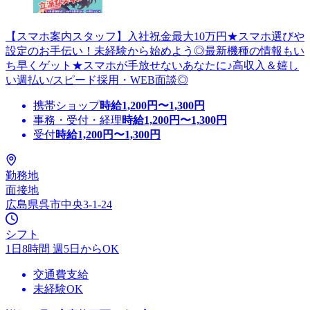
【スマホ案内スタッフ】入社祝金最大10万円★スマホ選びや
設定のお手伝い！未経験から始めよう◎最新機種の情報もい
ち早くゲット★スマホが手放せないあなたに♪高収入＆嬉し
い週払い/スピード採用・WEB面談◎
携帯ショップ
時給
1,200
円〜
1,300
円
事務・受付・経理
時給
1,200
円〜
1,300
円
受付
時給
1,200
円〜
1,300
円
勤務地
面接地
広島県呉市中央3-1-24
シフト
1日8時間 週5日からOK
交通費支給
未経験OK