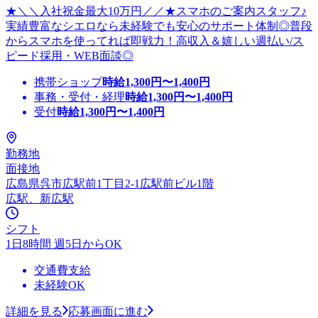
★＼＼入社祝金最大10万円／／★スマホのご案内スタッフ♪
実績豊富なシエロなら未経験でも安心のサポート体制◎普段
からスマホを使ってれば即戦力！高収入＆嬉しい週払い/ス
ピード採用・WEB面談◎
携帯ショップ
時給
1,300
円〜
1,400
円
事務・受付・経理
時給
1,300
円〜
1,400
円
受付
時給
1,300
円〜
1,400
円
勤務地
面接地
広島県呉市広駅前1丁目2-1広駅前ビル1階
広駅、新広駅
シフト
1日8時間 週5日からOK
交通費支給
未経験OK
詳細を見る
応募画面に進む