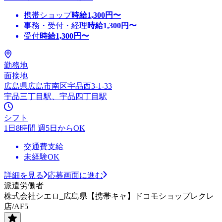
携帯ショップ
時給
1,300
円〜
事務・受付・経理
時給
1,300
円〜
受付
時給
1,300
円〜
勤務地
面接地
広島県広島市南区宇品西3-1-33
宇品三丁目駅、宇品四丁目駅
シフト
1日8時間 週5日からOK
交通費支給
未経験OK
詳細を見る
応募画面に進む
派遣労働者
株式会社シエロ_広島県【携帯キャ】ドコモショップレクレ
店/AF5