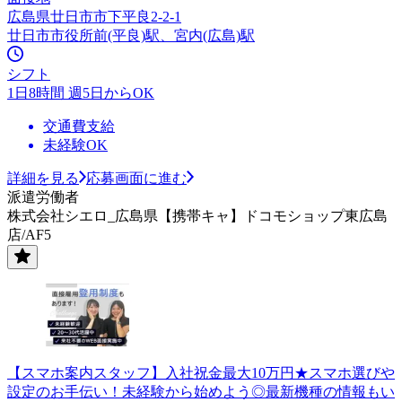
広島県廿日市市下平良2-2-1
廿日市市役所前(平良)駅、宮内(広島)駅
シフト
1日8時間 週5日からOK
交通費支給
未経験OK
詳細を見る
応募画面に進む
派遣労働者
株式会社シエロ_広島県【携帯キャ】ドコモショップ東広島
店/AF5
【スマホ案内スタッフ】入社祝金最大10万円★スマホ選びや
設定のお手伝い！未経験から始めよう◎最新機種の情報もい