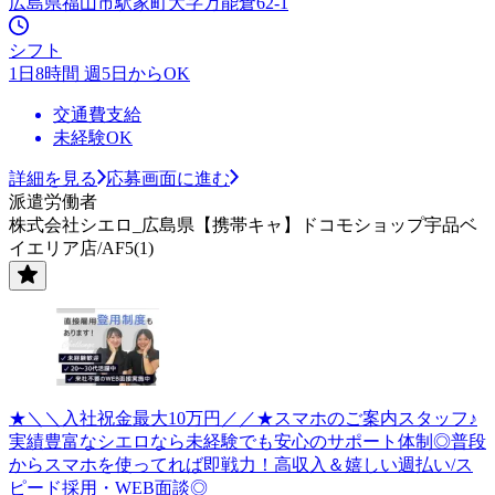
広島県福山市駅家町大字万能倉62-1
シフト
1日8時間 週5日からOK
交通費支給
未経験OK
詳細を見る
応募画面に進む
派遣労働者
株式会社シエロ_広島県【携帯キャ】ドコモショップ宇品ベ
イエリア店/AF5(1)
★＼＼入社祝金最大10万円／／★スマホのご案内スタッフ♪
実績豊富なシエロなら未経験でも安心のサポート体制◎普段
からスマホを使ってれば即戦力！高収入＆嬉しい週払い/ス
ピード採用・WEB面談◎