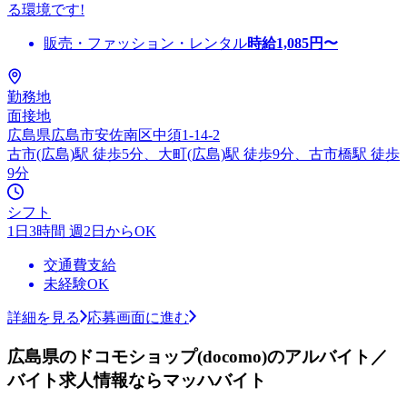
る環境です!
販売・ファッション・レンタル
時給
1,085
円〜
勤務地
面接地
広島県広島市安佐南区中須1-14-2
古市(広島)駅 徒歩5分、大町(広島)駅 徒歩9分、古市橋駅 徒歩
9分
シフト
1日3時間 週2日からOK
交通費支給
未経験OK
詳細を見る
応募画面に進む
広島県のドコモショップ(docomo)のアルバイト／
バイト求人情報ならマッハバイト