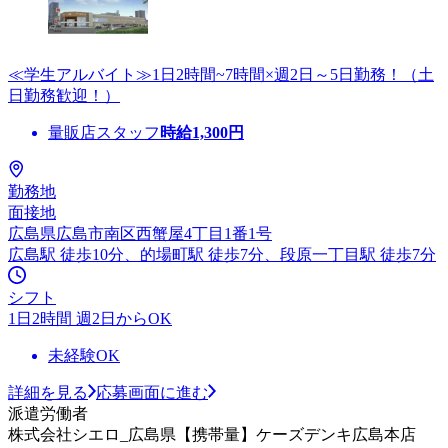
≪学生アルバイト≫1日2時間~7時間×週2日～5日勤務！（土
日勤務歓迎！）
量販店スタッフ
時給
1,300
円
勤務地
面接地
広島県広島市南区西蟹屋4丁目1番1号
広島駅 徒歩10分、的場町駅 徒歩7分、段原一丁目駅 徒歩7分
シフト
1日2時間 週2日からOK
未経験OK
詳細を見る
応募画面に進む
派遣労働者
株式会社シエロ_広島県【携帯量】ケーズデンキ広島本店