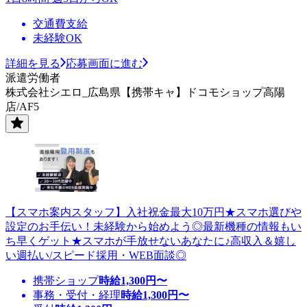
交通費支給
未経験OK
詳細を見る
応募画面に進む
派遣労働者
株式会社シエロ_広島県【携帯キャ】ドコモショップ高陽
店/AF5
【スマホ案内スタッフ】入社祝金最大10万円★スマホ選びや
設定のお手伝い！未経験から始めよう◎最新機種の情報もい
ち早くゲット★スマホが手放せないあなたに♪高収入＆嬉し
い週払い/スピード採用・WEB面談◎
携帯ショップ
時給
1,300
円〜
事務・受付・経理
時給
1,300
円〜