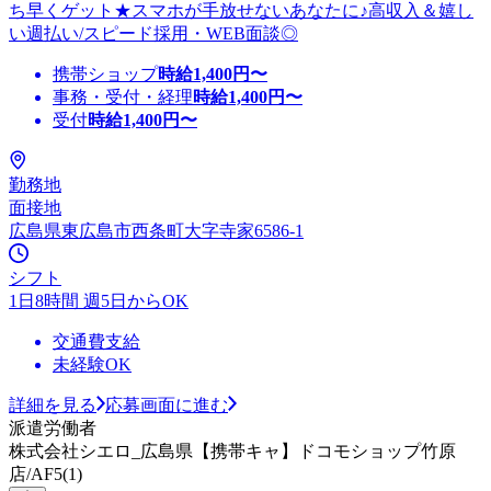
ち早くゲット★スマホが手放せないあなたに♪高収入＆嬉し
い週払い/スピード採用・WEB面談◎
携帯ショップ
時給
1,400
円〜
事務・受付・経理
時給
1,400
円〜
受付
時給
1,400
円〜
勤務地
面接地
広島県東広島市西条町大字寺家6586-1
シフト
1日8時間 週5日からOK
交通費支給
未経験OK
詳細を見る
応募画面に進む
派遣労働者
株式会社シエロ_広島県【携帯キャ】ドコモショップ竹原
店/AF5(1)