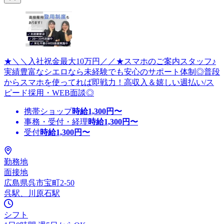
★＼＼入社祝金最大10万円／／★スマホのご案内スタッフ♪
実績豊富なシエロなら未経験でも安心のサポート体制◎普段
からスマホを使ってれば即戦力！高収入＆嬉しい週払い/ス
ピード採用・WEB面談◎
携帯ショップ
時給
1,300
円〜
事務・受付・経理
時給
1,300
円〜
受付
時給
1,300
円〜
勤務地
面接地
広島県呉市宝町2-50
呉駅、川原石駅
シフト