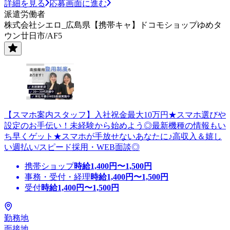
詳細を見る
応募画面に進む
派遣労働者
株式会社シエロ_広島県【携帯キャ】ドコモショップゆめタ
ウン廿日市/AF5
【スマホ案内スタッフ】入社祝金最大10万円★スマホ選びや
設定のお手伝い！未経験から始めよう◎最新機種の情報もい
ち早くゲット★スマホが手放せないあなたに♪高収入＆嬉し
い週払い/スピード採用・WEB面談◎
携帯ショップ
時給
1,400
円〜
1,500
円
事務・受付・経理
時給
1,400
円〜
1,500
円
受付
時給
1,400
円〜
1,500
円
勤務地
面接地