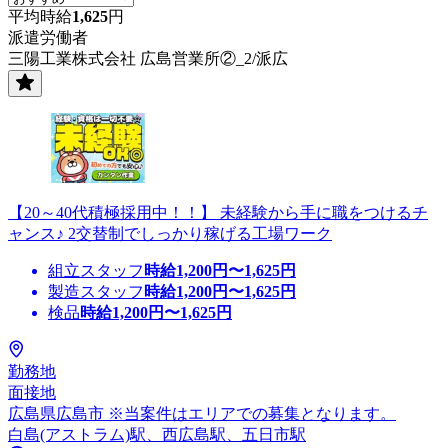
平均時給
1,625
円
派遣労働者
三陽工業株式会社 広島営業所②_2/派広
【20～40代積極採用中！！】 未経験から手に職をつけるチ
ャンス♪ 2交替制でしっかり稼げる工場ワーク
組立スタッフ
時給
1,200
円〜
1,625
円
製造スタッフ
時給
1,200
円〜
1,625
円
検品
時給
1,200
円〜
1,625
円
勤務地
面接地
広島県広島市 ※当案件はエリアでの募集となります。
白島(アストラム)駅、西広島駅、五日市駅