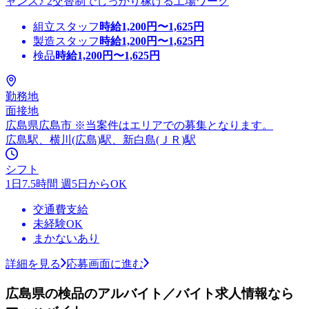
ャンス♪ 2交替制でしっかり稼げる工場ワーク
組立スタッフ
時給
1,200
円〜
1,625
円
製造スタッフ
時給
1,200
円〜
1,625
円
検品
時給
1,200
円〜
1,625
円
勤務地
面接地
広島県広島市 ※当案件はエリアでの募集となります。
広島駅、横川(広島)駅、新白島(ＪＲ)駅
シフト
1日7.5時間 週5日からOK
交通費支給
未経験OK
まかないあり
詳細を見る
応募画面に進む
広島県の検品のアルバイト／バイト求人情報なら