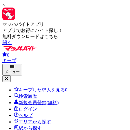
×
マッハバイトアプリ
アプリでお得にバイト探し！
無料ダウンロードはこちら
開く
0
キープ
メニュー
キープした求人を見る
0
検索履歴
新規会員登録(無料)
ログイン
ヘルプ
エリアから探す
駅から探す