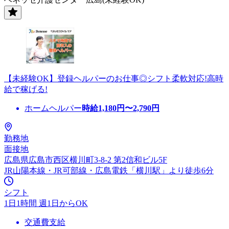
【未経験OK】登録ヘルパーのお仕事◎シフト柔軟対応!高時
給で稼げる!
ホームヘルパー
時給
1,180
円〜
2,790
円
勤務地
面接地
広島県広島市西区横川町3-8-2 第2信和ビル5F
JR山陽本線・JR可部線・広島電鉄「横川駅」より徒歩6分
シフト
1日1時間 週1日からOK
交通費支給