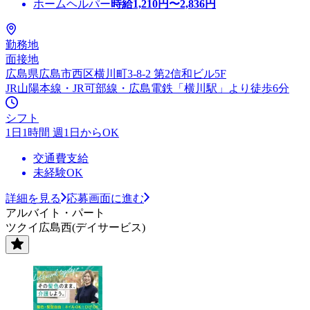
ホームヘルパー
時給
1,210
円〜
2,836
円
勤務地
面接地
広島県広島市西区横川町3-8-2 第2信和ビル5F
JR山陽本線・JR可部線・広島電鉄「横川駅」より徒歩6分
シフト
1日1時間 週1日からOK
交通費支給
未経験OK
詳細を見る
応募画面に進む
アルバイト・パート
ツクイ広島西(デイサービス)