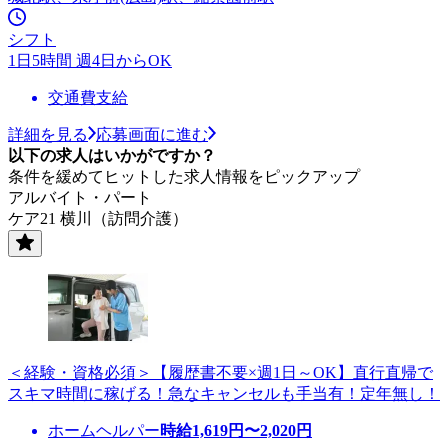
シフト
1日5時間 週4日からOK
交通費支給
詳細を見る
応募画面に進む
以下の求人はいかがですか？
条件を緩めてヒットした求人情報をピックアップ
アルバイト・パート
ケア21 横川（訪問介護）
＜経験・資格必須＞【履歴書不要×週1日～OK】直行直帰で
スキマ時間に稼げる！急なキャンセルも手当有！定年無し！
ホームヘルパー
時給
1,619
円〜
2,020
円