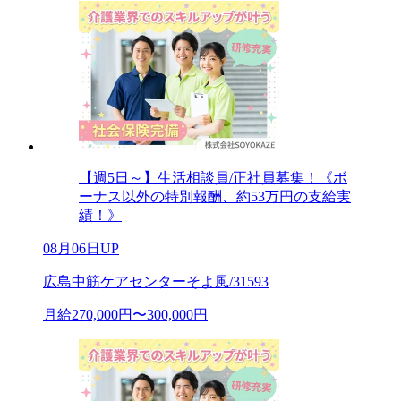
【週5日～】生活相談員/正社員募集！《ボ
ーナス以外の特別報酬、約53万円の支給実
績！》
08月06日UP
広島中筋ケアセンターそよ風/31593
月給270,000円〜300,000円