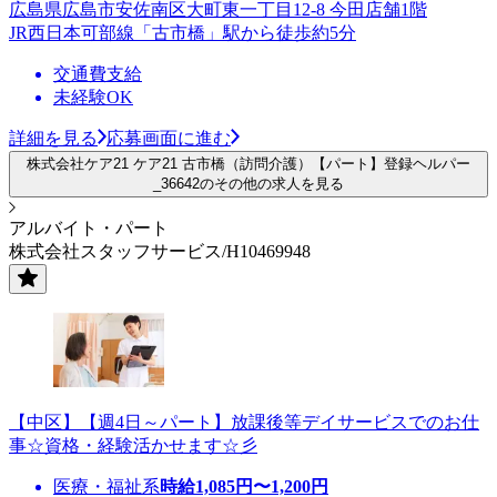
広島県広島市安佐南区大町東一丁目12-8 今田店舗1階
JR西日本可部線「古市橋」駅から徒歩約5分
交通費支給
未経験OK
詳細を見る
応募画面に進む
株式会社ケア21 ケア21 古市橋（訪問介護）【パート】登録ヘルパー
_36642のその他の求人を見る
アルバイト・パート
株式会社スタッフサービス/H10469948
【中区】【週4日～パート】放課後等デイサービスでのお仕
事☆資格・経験活かせます☆彡
医療・福祉系
時給
1,085
円〜
1,200
円