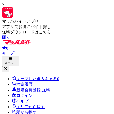
×
マッハバイトアプリ
アプリでお得にバイト探し！
無料ダウンロードはこちら
開く
0
キープ
メニュー
キープした求人を見る
0
検索履歴
新規会員登録(無料)
ログイン
ヘルプ
エリアから探す
駅から探す