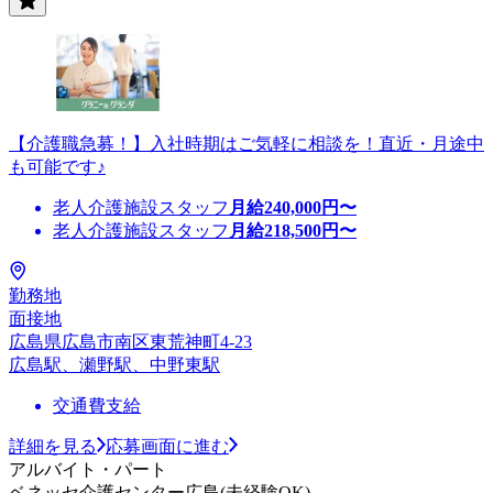
【介護職急募！】入社時期はご気軽に相談を！直近・月途中
も可能です♪
老人介護施設スタッフ
月給
240,000
円〜
老人介護施設スタッフ
月給
218,500
円〜
勤務地
面接地
広島県広島市南区東荒神町4-23
広島駅、瀬野駅、中野東駅
交通費支給
詳細を見る
応募画面に進む
アルバイト・パート
ベネッセ介護センター広島(未経験OK)