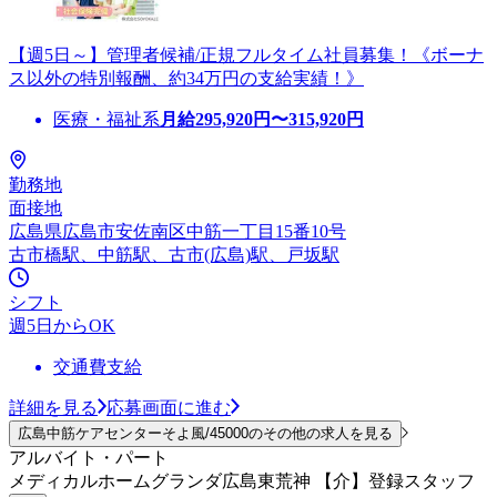
【週5日～】管理者候補/正規フルタイム社員募集！《ボーナ
ス以外の特別報酬、約34万円の支給実績！》
医療・福祉系
月給
295,920
円〜
315,920
円
勤務地
面接地
広島県広島市安佐南区中筋一丁目15番10号
古市橋駅、中筋駅、古市(広島)駅、戸坂駅
シフト
週5日からOK
交通費支給
詳細を見る
応募画面に進む
広島中筋ケアセンターそよ風/45000のその他の求人を見る
アルバイト・パート
メディカルホームグランダ広島東荒神 【介】登録スタッフ