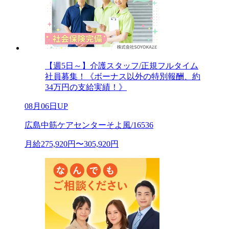
【週5日～】介護スタッフ/正規フルタイム
社員募集！《ボーナス以外の特別報酬、約
34万円の支給実績！》
08月06日UP
広島中筋ケアセンターそよ風/16536
月給275,920円〜305,920円