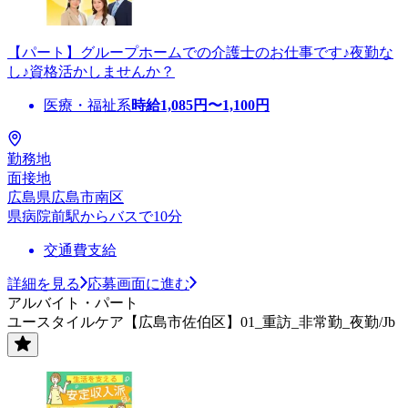
【パート】グループホームでの介護士のお仕事です♪夜勤な
し♪資格活かしませんか？
医療・福祉系
時給
1,085
円〜
1,100
円
勤務地
面接地
広島県広島市南区
県病院前駅からバスで10分
交通費支給
詳細を見る
応募画面に進む
アルバイト・パート
ユースタイルケア【広島市佐伯区】01_重訪_非常勤_夜勤/Jb