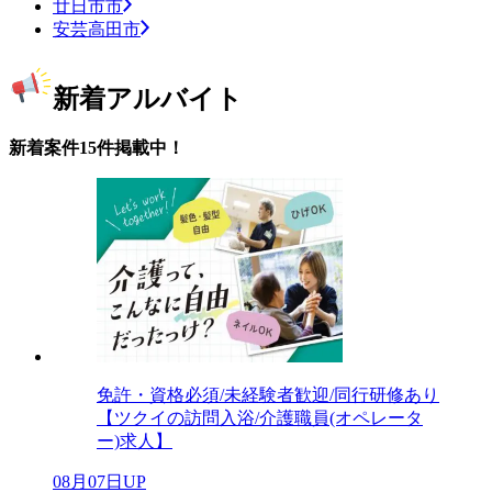
廿日市市
安芸高田市
新着アルバイト
新着案件15件掲載中！
免許・資格必須/未経験者歓迎/同行研修あり
【ツクイの訪問入浴/介護職員(オペレータ
ー)求人】
08月07日UP