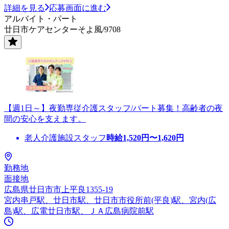
詳細を見る
応募画面に進む
アルバイト・パート
廿日市ケアセンターそよ風/9708
【週1日～】夜勤専従介護スタッフ/パート募集！高齢者の夜
間の安心を支えます。
老人介護施設スタッフ
時給
1,520
円〜
1,620
円
勤務地
面接地
広島県廿日市市上平良1355-19
宮内串戸駅、廿日市駅、廿日市市役所前(平良)駅、宮内(広
島)駅、広電廿日市駅、ＪＡ広島病院前駅