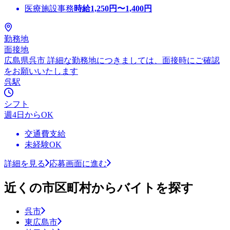
医療施設事務
時給
1,250
円〜
1,400
円
勤務地
面接地
広島県呉市 詳細な勤務地につきましては、面接時にご確認
をお願いいたします
呉駅
シフト
週4日からOK
交通費支給
未経験OK
詳細を見る
応募画面に進む
近くの市区町村からバイトを探す
呉市
東広島市