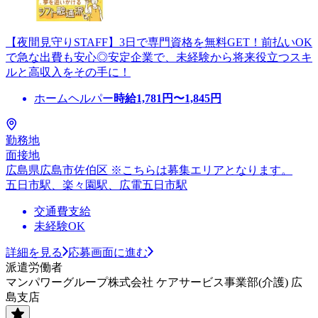
【夜間見守りSTAFF】3日で専門資格を無料GET！前払いOK
で急な出費も安心◎安定企業で、未経験から将来役立つスキ
ルと高収入をその手に！
ホームヘルパー
時給
1,781
円〜
1,845
円
勤務地
面接地
広島県広島市佐伯区 ※こちらは募集エリアとなります。
五日市駅、楽々園駅、広電五日市駅
交通費支給
未経験OK
詳細を見る
応募画面に進む
派遣労働者
マンパワーグループ株式会社 ケアサービス事業部(介護) 広
島支店