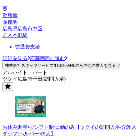
勤務地
面接地
広島県広島市中区
舟入本町駅
交通費支給
詳細を見る
応募画面に進む
株式会社スタッフサービス/H10469948のその他の求人を見る
アルバイト・パート
ツクイ広島南千田(訪問入浴)
お休み調整可/シフト制/日勤のみ【ツクイの訪問入浴/介護ス
タッフ(ヘルパー)求人】