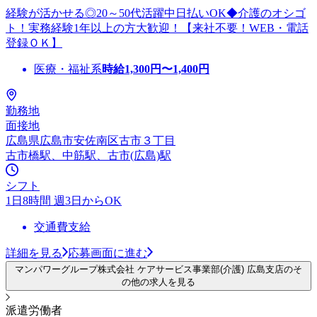
経験が活かせる◎20～50代活躍中日払いOK◆介護のオシゴ
ト！実務経験1年以上の方大歓迎！【来社不要！WEB・電話
登録ＯＫ】
医療・福祉系
時給
1,300
円〜
1,400
円
勤務地
面接地
広島県広島市安佐南区古市３丁目
古市橋駅、中筋駅、古市(広島)駅
シフト
1日8時間 週3日からOK
交通費支給
詳細を見る
応募画面に進む
マンパワーグループ株式会社 ケアサービス事業部(介護) 広島支店のそ
の他の求人を見る
派遣労働者