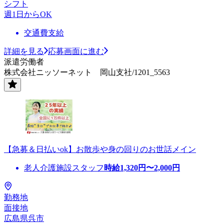
シフト
週1日からOK
交通費支給
詳細を見る
応募画面に進む
派遣労働者
株式会社ニッソーネット 岡山支社/1201_5563
【急募＆日払いok】お散歩や身の回りのお世話メイン
老人介護施設スタッフ
時給
1,320
円〜
2,000
円
勤務地
面接地
広島県呉市