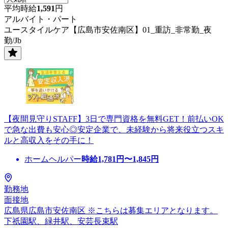
平均時給
1,591
円
アルバイト・パート
ユースタイルケア【広島市安佐南区】01_重訪_非常勤_夜
勤/Jb
【夜間見守りSTAFF】3日で専門資格を無料GET！前払いOK
で急な出費も安心◎安定企業で、未経験から将来役立つスキ
ルと高収入をその手に！
ホームヘルパー
時給
1,781
円〜
1,845
円
勤務地
面接地
広島県広島市安佐南区 ※こちらは募集エリアとなります。
下祇園駅、緑井駅、安芸長束駅