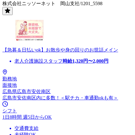
株式会社ニッソーネット 岡山支社/1201_5598
【急募＆日払いok】お散歩や身の回りのお世話メイン
老人介護施設スタッフ
時給
1,320
円〜
2,000
円
勤務地
面接地
広島県広島市安佐南区
広島市安佐南区内に多数！＜駅チカ・車通勤okも有＞
シフト
1日8時間 週5日からOK
交通費支給
未経験OK