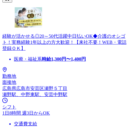
経験が活かせる◎20～50代活躍中日払いOK◆介護のオシゴ
ト！実務経験1年以上の方大歓迎！【来社不要！WEB・電話
登録ＯＫ】
医療・福祉系
時給
1,300
円〜
1,400
円
勤務地
面接地
広島県広島市安芸区瀬野５丁目
瀬野駅、中野東駅、安芸中野駅
シフト
1日8時間 週3日からOK
交通費支給