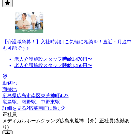
【介護職急募！】入社時期はご気軽に相談を！直近・月途中
も可能です♪
老人介護施設スタッフ
時給
1,470
円〜
老人介護施設スタッフ
時給
1,450
円〜
勤務地
面接地
広島県広島市南区東荒神町4-23
広島駅、瀬野駅、中野東駅
詳細を見る
応募画面に進む
正社員
メディカルホームグランダ広島東荒神 【介】正社員(夜勤あ
り)