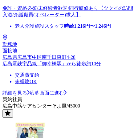
免許・資格必須/未経験者歓迎/同行研修あり【ツクイの訪問
入浴/介護職員(オペレーター)求人】
老人介護施設スタッフ
時給
1,216
円〜
1,246
円
勤務地
面接地
広島県広島市中区南千田東町4-28
広島電鉄宇品線「御幸橋駅」から徒歩約10分
交通費支給
未経験OK
詳細を見る
応募画面に進む
契約社員
広島中筋ケアセンターそよ風/45000