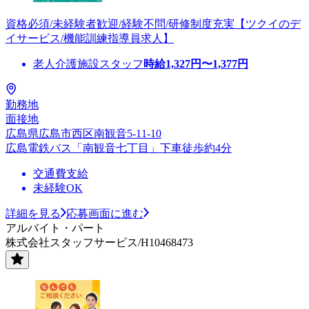
資格必須/未経験者歓迎/経験不問/研修制度充実【ツクイのデ
イサービス/機能訓練指導員求人】
老人介護施設スタッフ
時給
1,327
円〜
1,377
円
勤務地
面接地
広島県広島市西区南観音5-11-10
広島電鉄バス「南観音七丁目」下車徒歩約4分
交通費支給
未経験OK
詳細を見る
応募画面に進む
アルバイト・パート
株式会社スタッフサービス/H10468473