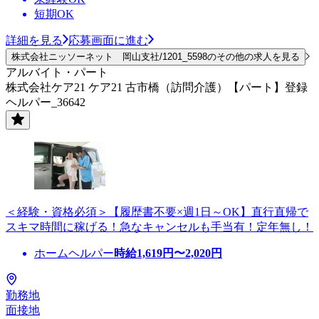
短期OK
詳細を見る
応募画面に進む
株式会社ニッソーネット 岡山支社/1201_5598のその他の求人を見る
アルバイト・パート
株式会社ケア21 ケア21 古市橋（訪問介護）【パート】登録
ヘルパー_36642
＜経験・資格必須＞【履歴書不要×週1日～OK】直行直帰で
スキマ時間に稼げる！急なキャンセルも手当有！定年無し！
ホームヘルパー
時給
1,619
円〜
2,020
円
勤務地
面接地