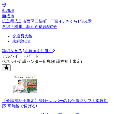
勤務地
面接地
広島県広島市西区三篠町一丁目4-5 さくらビル1階
各線「横川」駅から徒歩約7分
交通費支給
未経験OK
詳細を見る
応募画面に進む
アルバイト・パート
ベネッセ介護センター広島(介護福祉士限定)
【介護福祉士限定】登録ヘルパーのお仕事◎シフト柔軟対
応!高時給で稼げる!