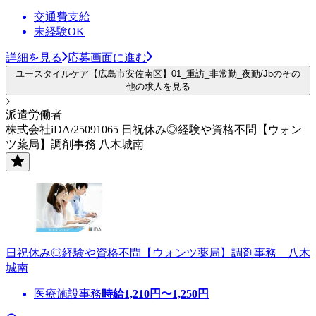
交通費支給
未経験OK
詳細を見る
応募画面に進む
ユースタイルケア【広島市安佐南区】01_重訪_非常勤_夜勤/Jbのその
他の求人を見る
派遣労働者
株式会社iDA/25091065 日祝休み◎経験や資格不問【ウォン
ツ薬局】調剤事務 八木城南
日祝休み◎経験や資格不問【ウォンツ薬局】調剤事務 八木
城南
医療施設事務
時給
1,210
円〜
1,250
円