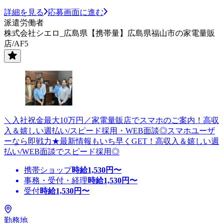
詳細を見る
応募画面に進む
派遣労働者
株式会社シエロ_広島県【携帯量】広島県福山市の家電量販
店/AF5
＼入社祝金最大10万円／家電量販店でスマホのご案内！高収
入＆嬉しい週払い/スピード採用・WEB面談◎スマホユーザ
ーなら即戦力★最新情報もいち早くGET！高収入＆嬉しい週
払い/WEB面談でスピード採用◎
携帯ショップ
時給
1,530
円〜
事務・受付・経理
時給
1,530
円〜
受付
時給
1,530
円〜
勤務地