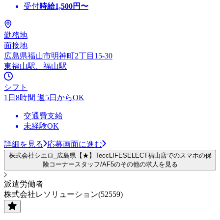
受付
時給
1,500
円〜
勤務地
面接地
広島県福山市明神町2丁目15-30
東福山駅、福山駅
シフト
1日8時間 週5日からOK
交通費支給
未経験OK
詳細を見る
応募画面に進む
株式会社シエロ_広島県【★】TeccLIFESELECT福山店でのスマホの保
険コーナースタッフ/AF5のその他の求人を見る
派遣労働者
株式会社レソリューション(52559)