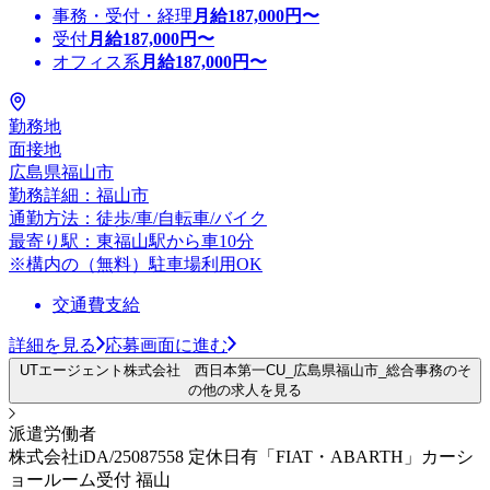
事務・受付・経理
月給
187,000
円〜
受付
月給
187,000
円〜
オフィス系
月給
187,000
円〜
勤務地
面接地
広島県福山市
勤務詳細：福山市
通勤方法：徒歩/車/自転車/バイク
最寄り駅：東福山駅から車10分
※構内の（無料）駐車場利用OK
交通費支給
詳細を見る
応募画面に進む
UTエージェント株式会社 西日本第一CU_広島県福山市_総合事務のそ
の他の求人を見る
派遣労働者
株式会社iDA/25087558 定休日有「FIAT・ABARTH」カーシ
ョールーム受付 福山