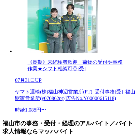
《長期》未経験者歓迎！荷物の受付や事務
作業★シフト相談可◎[受]
07月31日UP
ヤマト運輸(株)福山神辺営業所(PT)_受付事務[受]_福山
駅家営業所(y070862pt)(広告No.Y00000615118)
時給1,085円〜
福山市の事務・受付・経理のアルバイト／バイト
求人情報ならマッハバイト