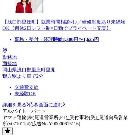
【浅口郡里庄町】就業時間相談可♪／研修制度あり未経験
OK【週休2日シフト制×日勤でプライベート充実】
事務・受付・経理
時給
1,300
円〜
1,625
円
勤務地
面接地
岡山県浅口郡里庄町里見
鴨方駅より車で2分
交通費支給
未経験OK
詳細を見る
応募画面に進む
アルバイト・パート
ヤマト運輸(株)尾道営業所(PT)_受付事務[受]_尾道向島営業
所(y071011pt)(広告No.Y00000615116)