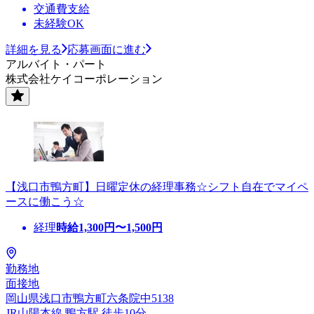
交通費支給
未経験OK
詳細を見る
応募画面に進む
アルバイト・パート
株式会社ケイコーポレーション
【浅口市鴨方町】日曜定休の経理事務☆シフト自在でマイペ
ースに働こう☆
経理
時給
1,300
円〜
1,500
円
勤務地
面接地
岡山県浅口市鴨方町六条院中5138
JR山陽本線 鴨方駅 徒歩10分