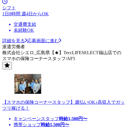
シフト
1日8時間 週4日からOK
交通費支給
未経験OK
詳細を見る
応募画面に進む
派遣労働者
株式会社シエロ_広島県【★】TeccLIFESELECT福山店での
スマホの保険コーナースタッフ/AF5
【スマホの保険コーナースタッフ】週払いOK♪高収入でガッ
ツリ稼げる！
キャンペーンスタッフ
時給
1,500
円〜
携帯ショップ
時給
1,500
円〜