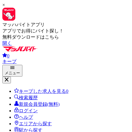
×
マッハバイトアプリ
アプリでお得にバイト探し！
無料ダウンロードはこちら
開く
0
キープ
メニュー
キープした求人を見る
0
検索履歴
新規会員登録(無料)
ログイン
ヘルプ
エリアから探す
駅から探す