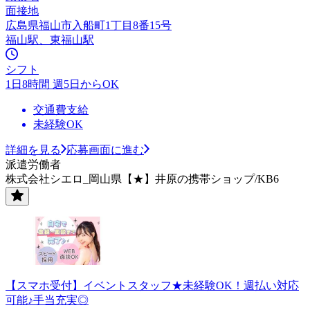
面接地
広島県福山市入船町1丁目8番15号
福山駅、東福山駅
シフト
1日8時間 週5日からOK
交通費支給
未経験OK
詳細を見る
応募画面に進む
派遣労働者
株式会社シエロ_岡山県【★】井原の携帯ショップ/KB6
【スマホ受付】イベントスタッフ★未経験OK！週払い対応
可能♪手当充実◎