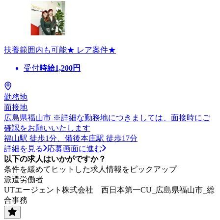
扶養範囲内も可能★ レア案件★
受付
時給
1,200
円
勤務地
面接地
広島県福山市 ※詳細な勤務地につきましては、面接時にご
確認をお願いいたします
福山駅 徒歩1分、備後本庄駅 徒歩17分
詳細を見る
応募画面に進む
以下の求人はいかがですか？
条件を緩めてヒットした求人情報をピックアップ
派遣労働者
UTエージェント株式会社 西日本第一CU_広島県福山市_総
合事務