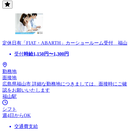
定休日有「FIAT・ABARTH」カーショールーム受付 福山
受付
時給
1,150
円〜
1,300
円
勤務地
面接地
広島県福山市 詳細な勤務地につきましては、面接時にご確
認をお願いいたします
福山駅
シフト
週4日からOK
交通費支給