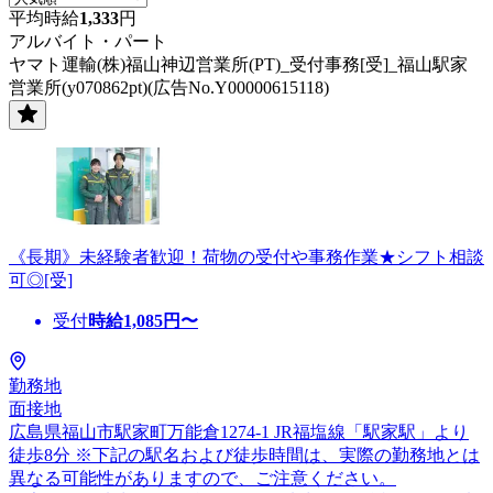
平均時給
1,333
円
アルバイト・パート
ヤマト運輸(株)福山神辺営業所(PT)_受付事務[受]_福山駅家
営業所(y070862pt)(広告No.Y00000615118)
《長期》未経験者歓迎！荷物の受付や事務作業★シフト相談
可◎[受]
受付
時給
1,085
円〜
勤務地
面接地
広島県福山市駅家町万能倉1274-1 JR福塩線「駅家駅」より
徒歩8分 ※下記の駅名および徒歩時間は、実際の勤務地とは
異なる可能性がありますので、ご注意ください。