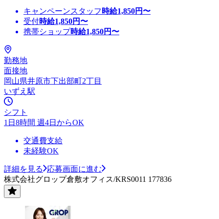
キャンペーンスタッフ
時給
1,850
円〜
受付
時給
1,850
円〜
携帯ショップ
時給
1,850
円〜
勤務地
面接地
岡山県井原市下出部町2丁目
いずえ駅
シフト
1日8時間 週4日からOK
交通費支給
未経験OK
詳細を見る
応募画面に進む
株式会社グロップ倉敷オフィス/KRS0011 177836