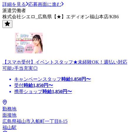
詳細を見る
応募画面に進む
派遣労働者
株式会社シエロ_広島県【★】エディオン福山本店/KB6
【スマホ受付】イベントスタッフ★未経験OK！週払い対応
可能♪手当充実◎
キャンペーンスタッフ
時給
1,850
円〜
受付
時給
1,850
円〜
携帯ショップ
時給
1,850
円〜
勤務地
面接地
広島県福山市入船町一丁目8-15
福山駅