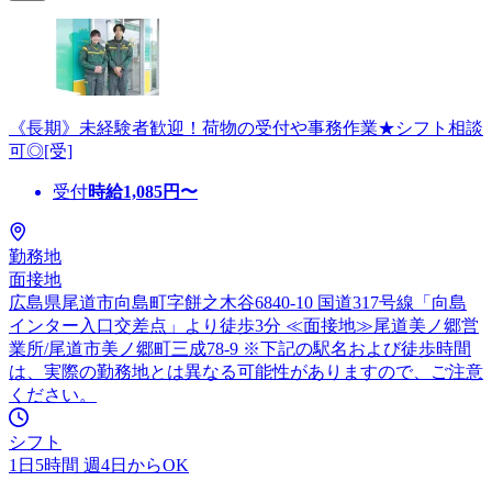
《長期》未経験者歓迎！荷物の受付や事務作業★シフト相談
可◎[受]
受付
時給
1,085
円〜
勤務地
面接地
広島県尾道市向島町字餅之木谷6840-10 国道317号線「向島
インター入口交差点」より徒歩3分 ≪面接地≫尾道美ノ郷営
業所/尾道市美ノ郷町三成78-9 ※下記の駅名および徒歩時間
は、実際の勤務地とは異なる可能性がありますので、ご注意
ください。
シフト
1日5時間 週4日からOK