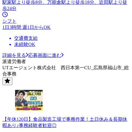
駅家駅より徒歩8分、万能倉駅より徒歩18分、近田駅より徒
歩24分
シフト
1日3時間 週1日からOK
交通費支給
未経験OK
詳細を見る
応募画面に進む
派遣労働者
UTエージェント株式会社 西日本第一CU_広島県福山市_総
合事務
【年休120日】食品製造工場で事務作業！土日休み＆長期休
暇あり♪事務経験者歓迎◎