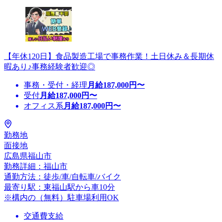
【年休120日】食品製造工場で事務作業！土日休み＆長期休
暇あり♪事務経験者歓迎◎
事務・受付・経理
月給
187,000
円〜
受付
月給
187,000
円〜
オフィス系
月給
187,000
円〜
勤務地
面接地
広島県福山市
勤務詳細：福山市
通勤方法：徒歩/車/自転車/バイク
最寄り駅：東福山駅から車10分
※構内の（無料）駐車場利用OK
交通費支給