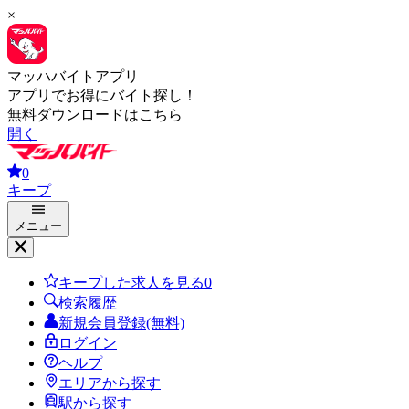
×
マッハバイトアプリ
アプリでお得にバイト探し！
無料ダウンロードはこちら
開く
0
キープ
メニュー
キープした求人を見る
0
検索履歴
新規会員登録(無料)
ログイン
ヘルプ
エリアから探す
駅から探す