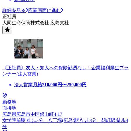
詳細を見る
応募画面に進む
正社員
大同生命保険株式会社 広島支社
《正社員》友人・知人への保険勧誘なし！企業福利厚生プラ
ンナー(法人営業)
法人営業
月給
210,000
円〜
250,000
円
勤務地
面接地
広島県広島市中区銀山町4-17
女学院前駅 徒歩3分、八丁堀(広島)駅 徒歩3分、胡町駅 徒歩4
分