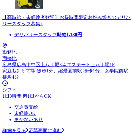
【高時給・未経験者歓迎】お昼時間限定お好み焼きのデリバ
リースタッフ募集♪
デリバリースタッフ
時給
1,180
円
勤務地
面接地
広島県広島市中区上八丁堀3-4 エステート上八丁堀1F
家庭裁判所前駅 徒歩1分、縮景園前駅 徒歩1分、女学院前駅
徒歩4分
シフト
1日3時間 週1日からOK
交通費支給
未経験OK
まかないあり
詳細を見る
応募画面に進む