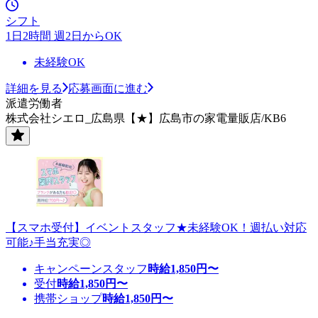
シフト
1日2時間 週2日からOK
未経験OK
詳細を見る
応募画面に進む
派遣労働者
株式会社シエロ_広島県【★】広島市の家電量販店/KB6
【スマホ受付】イベントスタッフ★未経験OK！週払い対応
可能♪手当充実◎
キャンペーンスタッフ
時給
1,850
円〜
受付
時給
1,850
円〜
携帯ショップ
時給
1,850
円〜