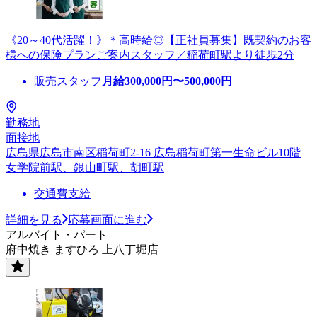
《20～40代活躍！》＊高時給◎【正社員募集】既契約のお客
様への保険プランご案内スタッフ／稲荷町駅より徒歩2分
販売スタッフ
月給
300,000
円〜
500,000
円
勤務地
面接地
広島県広島市南区稲荷町2-16 広島稲荷町第一生命ビル10階
女学院前駅、銀山町駅、胡町駅
交通費支給
詳細を見る
応募画面に進む
アルバイト・パート
府中焼き ますひろ 上八丁堀店