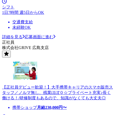
シフト
1日7時間 週5日からOK
交通費支給
未経験OK
詳細を見る
応募画面に進む
正社員
株式会社GRIVE 広島支店
【正社員デビュー歓迎！】大手携帯キャリアのスマホ販売ス
タッフ／ノルマ無し、残業ほぼ０☆プライベート充実♪長く
働ける！/研修制度もあるので、知識がなくても大丈夫◎
携帯ショップ
月給
230,000
円〜