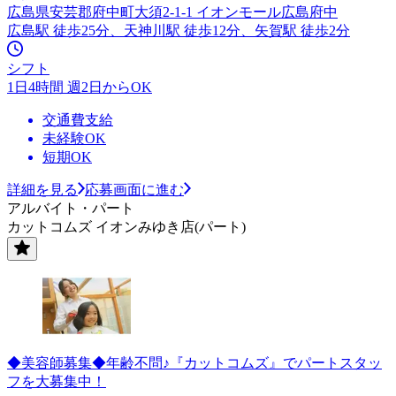
広島県安芸郡府中町大須2-1-1 イオンモール広島府中
広島駅 徒歩25分、天神川駅 徒歩12分、矢賀駅 徒歩2分
シフト
1日4時間 週2日からOK
交通費支給
未経験OK
短期OK
詳細を見る
応募画面に進む
アルバイト・パート
カットコムズ イオンみゆき店(パート)
◆美容師募集◆年齢不問♪『カットコムズ』でパートスタッ
フを大募集中！