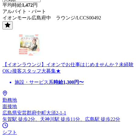
平均時給
1,472
円
アルバイト・パート
イオンモール広島府中 ラウンジ/LCCS00492
【イオンラウンジ】イオンでお仕事はじめませんか？未経験
OK♪接客スタッフ大募集★
施設・サービス系
時給
1,300
円〜
勤務地
面接地
広島県安芸郡府中町大須2-1-1
矢賀駅 徒歩2分、天神川駅 徒歩11分、広島駅 徒歩22分
シフト