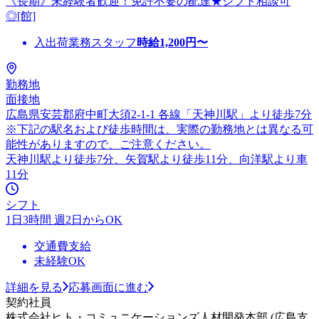
《長期》未経験者歓迎！免許不要の配達★シフト相談可
◎[館]
入出荷業務スタッフ
時給
1,200
円〜
勤務地
面接地
広島県安芸郡府中町大須2-1-1 各線「天神川駅」より徒歩7分
※下記の駅名および徒歩時間は、実際の勤務地とは異なる可
能性がありますので、ご注意ください。
天神川駅より徒歩7分、矢賀駅より徒歩11分、向洋駅より車
11分
シフト
1日3時間 週2日からOK
交通費支給
未経験OK
詳細を見る
応募画面に進む
契約社員
株式会社ヒト・コミュニケーションズ人材開発本部 (広島支