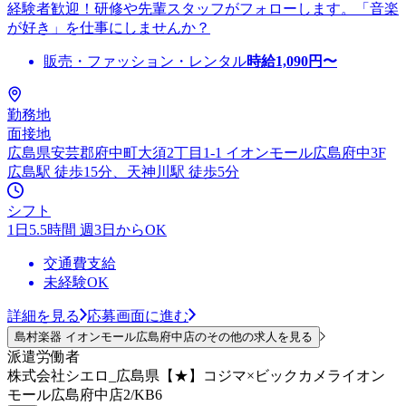
経験者歓迎！研修や先輩スタッフがフォローします。「音楽
が好き」を仕事にしませんか？
販売・ファッション・レンタル
時給
1,090
円〜
勤務地
面接地
広島県安芸郡府中町大須2丁目1-1 イオンモール広島府中3F
広島駅 徒歩15分、天神川駅 徒歩5分
シフト
1日5.5時間 週3日からOK
交通費支給
未経験OK
詳細を見る
応募画面に進む
島村楽器 イオンモール広島府中店のその他の求人を見る
派遣労働者
株式会社シエロ_広島県【★】コジマ×ビックカメライオン
モール広島府中店2/KB6