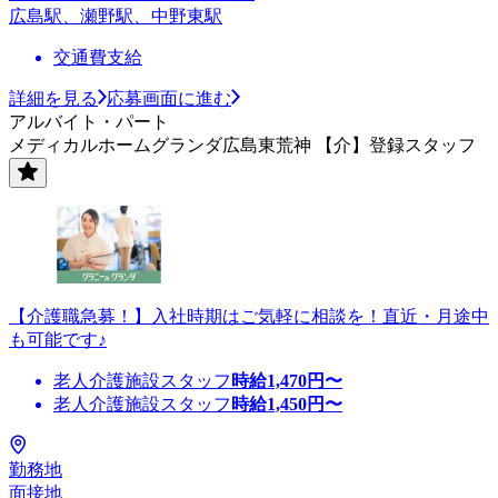
広島駅、瀬野駅、中野東駅
交通費支給
詳細を見る
応募画面に進む
アルバイト・パート
メディカルホームグランダ広島東荒神 【介】登録スタッフ
【介護職急募！】入社時期はご気軽に相談を！直近・月途中
も可能です♪
老人介護施設スタッフ
時給
1,470
円〜
老人介護施設スタッフ
時給
1,450
円〜
勤務地
面接地