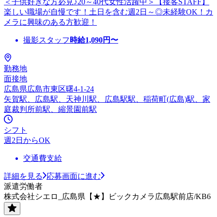
＜子供好きな方必見♪20～40代女性活躍中＞【接客STAFF】
楽しい職場が自慢です！土日を含む週2日～◎未経験OK！カ
メラに興味のある方歓迎！
撮影スタッフ
時給
1,090
円〜
勤務地
面接地
広島県広島市東区曙4-1-24
矢賀駅、広島駅、天神川駅、広島駅駅、稲荷町(広島)駅、家
庭裁判所前駅、縮景園前駅
シフト
週2日からOK
交通費支給
詳細を見る
応募画面に進む
派遣労働者
株式会社シエロ_広島県【★】ビックカメラ広島駅前店/KB6