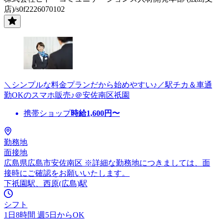
店)/s0f2226070102
＼シンプルな料金プランだから始めやすい♪／駅チカ＆車通
勤OKのスマホ販売♪＠安佐南区祇園
携帯ショップ
時給
1,600
円〜
勤務地
面接地
広島県広島市安佐南区 ※詳細な勤務地につきましては、面
接時にご確認をお願いいたします。
下祇園駅、西原(広島)駅
シフト
1日8時間 週5日からOK