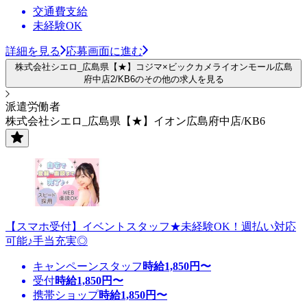
交通費支給
未経験OK
詳細を見る
応募画面に進む
株式会社シエロ_広島県【★】コジマ×ビックカメライオンモール広島
府中店2/KB6のその他の求人を見る
派遣労働者
株式会社シエロ_広島県【★】イオン広島府中店/KB6
【スマホ受付】イベントスタッフ★未経験OK！週払い対応
可能♪手当充実◎
キャンペーンスタッフ
時給
1,850
円〜
受付
時給
1,850
円〜
携帯ショップ
時給
1,850
円〜