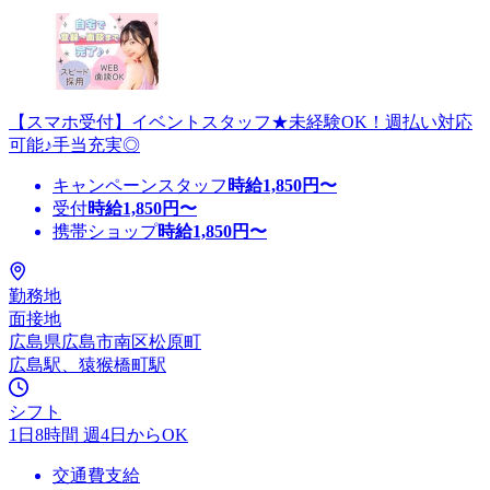
【スマホ受付】イベントスタッフ★未経験OK！週払い対応
可能♪手当充実◎
キャンペーンスタッフ
時給
1,850
円〜
受付
時給
1,850
円〜
携帯ショップ
時給
1,850
円〜
勤務地
面接地
広島県広島市南区松原町
広島駅、猿猴橋町駅
シフト
1日8時間 週4日からOK
交通費支給