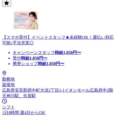
【スマホ受付】イベントスタッフ★未経験OK！週払い対応
可能♪手当充実◎
キャンペーンスタッフ
時給
1,850
円〜
受付
時給
1,850
円〜
携帯ショップ
時給
1,850
円〜
勤務地
面接地
広島県安芸郡府中町大須2丁目1-1イオンモール広島府中2階
天神川駅、矢賀駅
シフト
1日8時間 週4日からOK