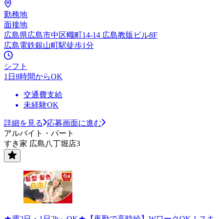
勤務地
面接地
広島県広島市中区幟町14-14 広島教販ビル8F
広島電鉄銀山町駅徒歩1分
シフト
1日8時間からOK
交通費支給
未経験OK
詳細を見る
応募画面に進む
アルバイト・パート
すき家 広島八丁堀店3
★週2日・1日2h～OK★【夜勤で高時給】WワークOK！スキ