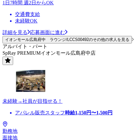
1日7時間 週2日からOK
交通費支給
未経験OK
詳細を見る
応募画面に進む
イオンモール広島府中 ラウンジ/LCCS00492のその他の求人を見る
アルバイト・パート
SpRay PREMIUMイオンモール広島府中店
未経験→社員が目指せる！
アパレル販売スタッフ
時給
1,150
円〜
1,500
円
勤務地
面接地