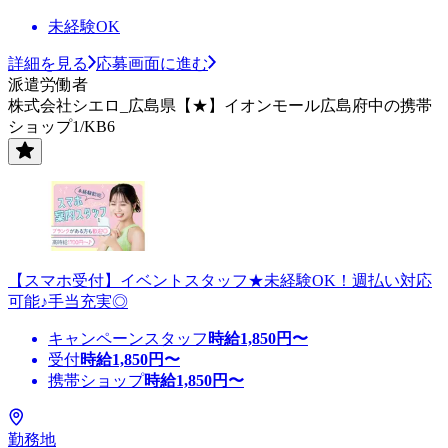
未経験OK
詳細を見る
応募画面に進む
派遣労働者
株式会社シエロ_広島県【★】イオンモール広島府中の携帯
ショップ1/KB6
【スマホ受付】イベントスタッフ★未経験OK！週払い対応
可能♪手当充実◎
キャンペーンスタッフ
時給
1,850
円〜
受付
時給
1,850
円〜
携帯ショップ
時給
1,850
円〜
勤務地