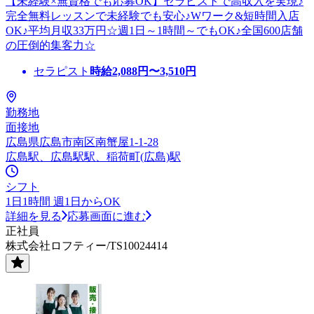
【未経験×無資格でも応募OK】セラピストで高収入を実現♪
完全無料レッスンで未経験でも安心♪Wワーク&短時間入店
OK♪平均月収33万円☆週1日～1時間～でもOK♪全国600店舗
の圧倒的集客力☆
セラピスト
時給
2,088
円〜
3,510
円
勤務地
面接地
広島県広島市南区南蟹屋1-1-28
広島駅、広島駅駅、稲荷町(広島)駅
シフト
1日1時間 週1日からOK
詳細を見る
応募画面に進む
正社員
株式会社ロフティー/TS10024414