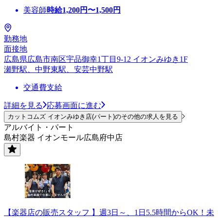
美容師
時給
1,200
円〜
1,500
円
勤務地
面接地
広島県広島市南区宇品御幸1丁目9-12 イオンみゆき1F
瀬野駅、中野東駅、安芸中野駅
交通費支給
詳細を見る
応募画面に進む
カットコムズ イオンみゆき店(パート)のその他の求人を見る
アルバイト・パート
島村楽器 イオンモール広島府中店
【楽器店の販売スタッフ 】週3日～、1日5.5時間からOK！未