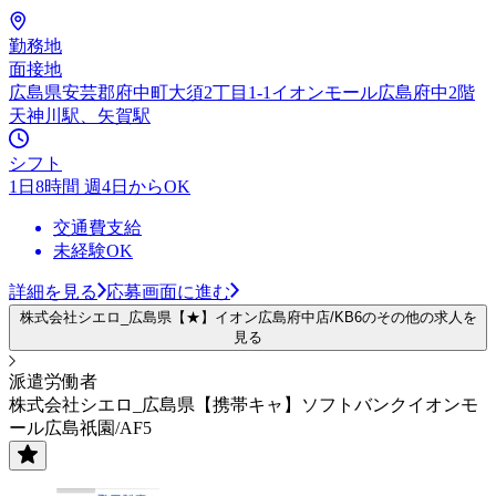
勤務地
面接地
広島県安芸郡府中町大須2丁目1-1イオンモール広島府中2階
天神川駅、矢賀駅
シフト
1日8時間 週4日からOK
交通費支給
未経験OK
詳細を見る
応募画面に進む
株式会社シエロ_広島県【★】イオン広島府中店/KB6のその他の求人を
見る
派遣労働者
株式会社シエロ_広島県【携帯キャ】ソフトバンクイオンモ
ール広島祇園/AF5