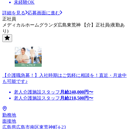
未経験OK
詳細を見る
応募画面に進む
正社員
メディカルホームグランダ広島東荒神 【介】正社員(夜勤あ
り)
【介護職急募！】入社時期はご気軽に相談を！直近・月途中
も可能です♪
老人介護施設スタッフ
月給
240,000
円〜
老人介護施設スタッフ
月給
218,500
円〜
勤務地
面接地
広島県広島市南区東荒神町4-23