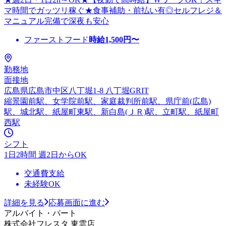
マ時間でガッツリ稼ぐ★食事補助・前払い有◎セルフレジ＆
マニュアル完備で深夜も安心
ファーストフード
時給
1,500
円〜
勤務地
面接地
広島県広島市中区八丁堀1-8 八丁堀GRIT
縮景園前駅、女学院前駅、家庭裁判所前駅、県庁前(広島)
駅、城北駅、紙屋町東駅、新白島(ＪＲ)駅、立町駅、紙屋町
西駅
シフト
1日2時間 週2日からOK
交通費支給
未経験OK
詳細を見る
応募画面に進む
アルバイト・パート
株式会社フレスタ 東雲店