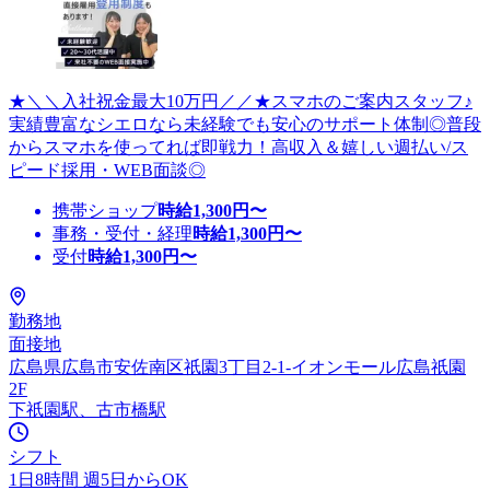
★＼＼入社祝金最大10万円／／★スマホのご案内スタッフ♪
実績豊富なシエロなら未経験でも安心のサポート体制◎普段
からスマホを使ってれば即戦力！高収入＆嬉しい週払い/ス
ピード採用・WEB面談◎
携帯ショップ
時給
1,300
円〜
事務・受付・経理
時給
1,300
円〜
受付
時給
1,300
円〜
勤務地
面接地
広島県広島市安佐南区祇園3丁目2-1-イオンモール広島祇園
2F
下祇園駅、古市橋駅
シフト
1日8時間 週5日からOK