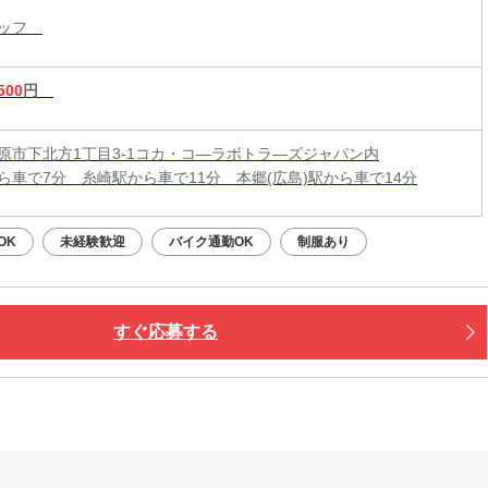
タッフ
500
円
原市下北方1丁目3-1コカ・コ―ラボトラ―ズジャパン内
ら車で7分 糸崎駅から車で11分 本郷(広島)駅から車で14分
OK
未経験歓迎
バイク通勤OK
制服あり
すぐ応募する