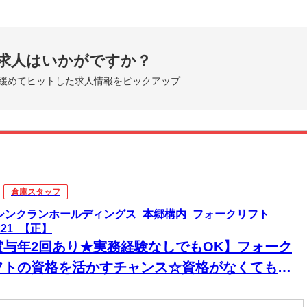
iもあり！カバンひとつで入居OK！
楽しめる好立地
中心地までスグ！
求人はいかがですか？
グルメ・ショッピングも満喫できます。
緩めてヒットした求人情報をピックアップ
新しい寮もOPENしました！
働く・暮らす・楽しむ」全部叶います！
倉庫スタッフ
)シンクランホールディングス_本郷構内_フォークリフト
221_【正】
賞与年2回あり★実務経験なしでもOK】フォーク
フトの資格を活かすチャンス☆資格がなくても
K！コカ・コーラ社製品の仕分け作業☆