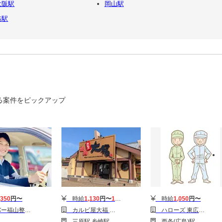
大阪駅
岡山駅
路駅
る案件をピックアップ
,350
円〜
時給
1,130
円〜
1,230
円
時給
1,050
円〜
回送）/5RF0064F
カルビ屋大福 三原店 【001】
ハローズ 東広島店(タイム社員)ベーカリー
三原駅 糸崎駅 本郷(広島)駅
西条(広島)駅