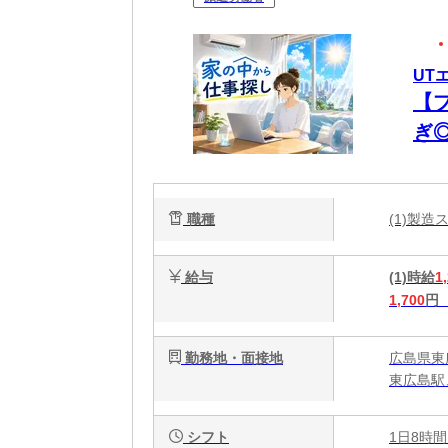
UT
【
ぎ
職種
(1)製
給与
(1)時給
1
1,700
円
勤務地・面接地
広島県東
東広島駅
シフト
1日8時間