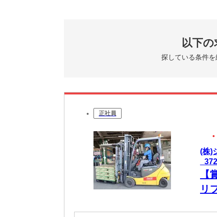
Wi-F
★休日も
大阪の
以下の
観光・
探している条件を
6月には
大阪で「
正社員
(株
_37
【
リ
O