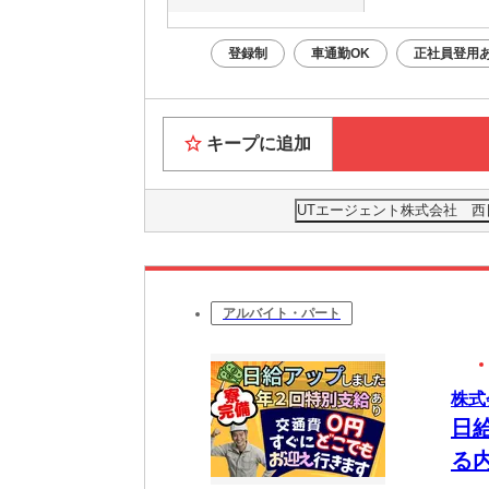
登録制
車通勤OK
正社員登用
キープに追加
UTエージェント株式会社 西
アルバイト・パート
株式
日
る