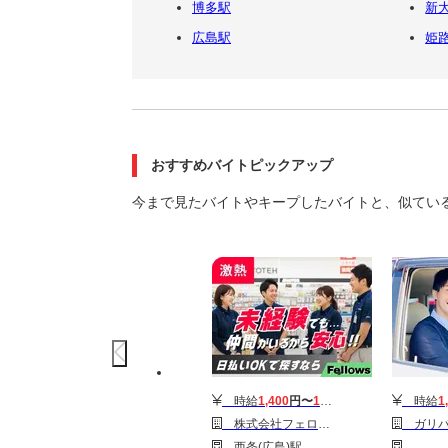
博多駅
新
広島駅
姫
おすすめバイトピックアップ
今まで見たバイトやキープしたバイトと、似てい
時給
1,400
円〜
1,600
円
時給
1
株式会社フェローズ(ワイヤレスイヤホン)HRS_G3_1486_2251T(A)(HRS)
ガリバー福山整備工場（
西条(広島)駅