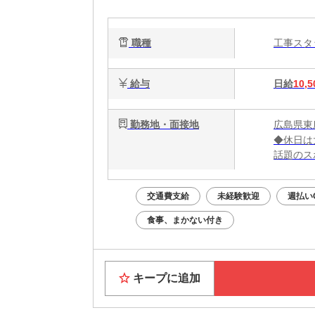
タ
に
職種
工事ス
給与
日給
10,5
勤務地・面接地
広島県東
◆休日は
話題のス
大阪グル
交通費支給
未経験歓迎
週払い
＼大阪で
勤務地：
食事、まかない付き
★全国ど
大阪ま
お近く
キープに追加
★すぐに
家具家電