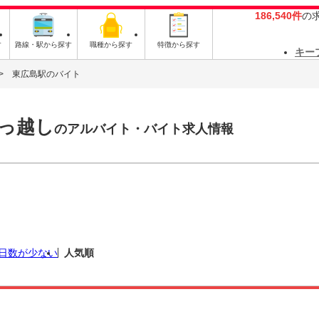
186,540件
の
す
路線・駅から探す
職種から探す
特徴から探す
キー
東広島駅のバイト
っ越し
のアルバイト・バイト求人情報
日数が少ない
人気順