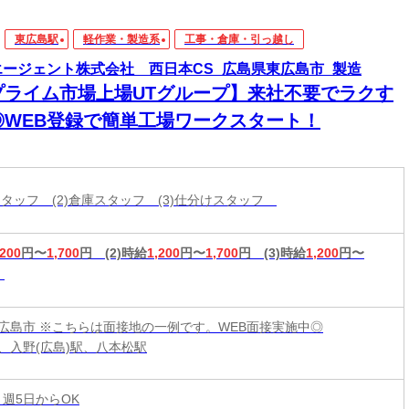
東広島駅
軽作業・製造系
工事・倉庫・引っ越し
エージェント株式会社 西日本CS_広島県東広島市_製造
プライム市場上場UTグループ】来社不要でラクす
◎WEB登録で簡単工場ワークスタート！
造スタッフ (2)倉庫スタッフ (3)仕分けスタッフ
,200
円〜
1,700
円
(2)時給
1,200
円〜
1,700
円
(3)時給
1,200
円〜
広島市 ※こちらは面接地の一例です。WEB面接実施中◎
、入野(広島)駅、八本松駅
 週5日からOK