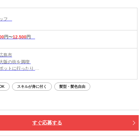
ッフが集まってます！【現場での簡単作業】スグ
住める個室寮でご飯3食付き！男性活躍中！
タッフ
00
円〜
12,500
円
広島市
大阪の街を満喫
ポットに行ったり
メの食べ歩きなども◎
OK
スキルが身に付く
髪型・髪色自由
新生活はじめよう！／
大阪・関西一円
こからでも応募OK！
での交通費は【0円】
までお迎えに行きますよ！
すぐ応募する
住める【寮完備】
つき・ご飯も３食付いて快適♪