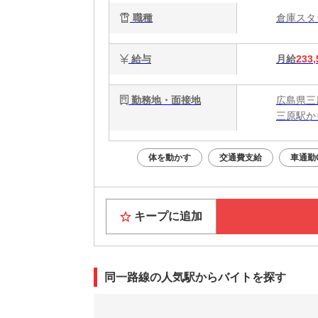
職種
倉庫ス
給与
月給
233,
勤務地・面接地
広島県三
三原駅か
体を動かす
交通費支給
車通勤
キープに追加
同一路線の人気駅からバイトを探す