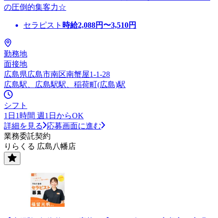
の圧倒的集客力☆
セラピスト
時給
2,088
円〜
3,510
円
勤務地
面接地
広島県広島市南区南蟹屋1-1-28
広島駅、広島駅駅、稲荷町(広島)駅
シフト
1日1時間 週1日からOK
詳細を見る
応募画面に進む
業務委託契約
りらくる 広島八幡店