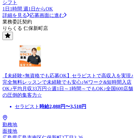
シフト
1日1時間 週1日からOK
詳細を見る
応募画面に進む
業務委託契約
りらくる 仁保新町店
【未経験×無資格でも応募OK】セラピストで高収入を実現♪
完全無料レッスンで未経験でも安心♪Wワーク&短時間入店
OK♪平均月収33万円☆週1日～1時間～でもOK♪全国600店舗
の圧倒的集客力☆
セラピスト
時給
2,088
円〜
3,510
円
勤務地
面接地
広島県広島市南区仁保新町2丁目3-26