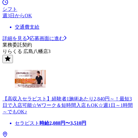
シフト
週3日からOK
交通費支給
詳細を見る
応募画面に進む
業務委託契約
りらくる 広島八幡店3
【高収入セラピスト】経験者1施術あたり2,840円～！最短3
日で入店可能☆Wワーク＆短時間入店もOK☆週1日～1時間
～でもOK♪
セラピスト
時給
2,088
円〜
3,510
円