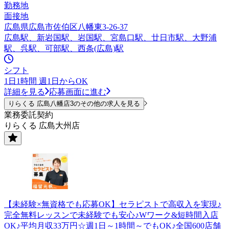
勤務地
面接地
広島県広島市佐伯区八幡東3-26-37
広島駅、新岩国駅、岩国駅、宮島口駅、廿日市駅、大野浦
駅、呉駅、可部駅、西条(広島)駅
シフト
1日1時間 週1日からOK
詳細を見る
応募画面に進む
りらくる 広島八幡店3のその他の求人を見る
業務委託契約
りらくる 広島大州店
【未経験×無資格でも応募OK】セラピストで高収入を実現♪
完全無料レッスンで未経験でも安心♪Wワーク&短時間入店
OK♪平均月収33万円☆週1日～1時間～でもOK♪全国600店舗