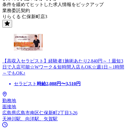
条件を緩めてヒットした求人情報をピックアップ
業務委託契約
りらくる 仁保新町店3
【高収入セラピスト】経験者1施術あたり2,840円～！最短3
日で入店可能☆Wワーク＆短時間入店もOK☆週1日～1時間
～でもOK♪
セラピスト
時給
2,088
円〜
3,510
円
勤務地
面接地
広島県広島市南区仁保新町2丁目3-26
天神川駅、向洋駅、矢賀駅