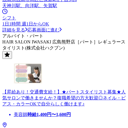
天神川駅、向洋駅、矢賀駅
シフト
1日1時間 週1日からOK
詳細を見る
応募画面に進む
アルバイト・パート
HAIR SALON IWASAKI 広島熊野店［パート］レギュラース
タイリスト(株式会社ハクブン)
【昇給あり！交通費支給！】★パートスタイリスト募集★人
気サロンで働きませんか？復職希望の方大歓迎◎ネイル・ピ
アス・カラーOKで自分らしく働けます♪
美容師
時給
1,400
円〜
1,600
円