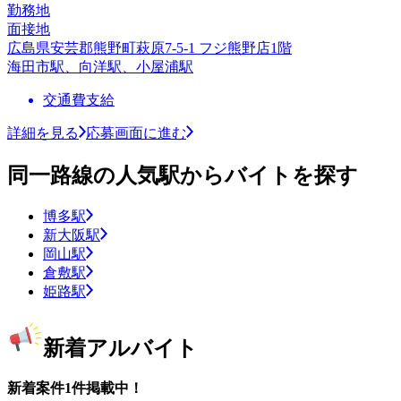
勤務地
面接地
広島県安芸郡熊野町萩原7-5-1 フジ熊野店1階
海田市駅、向洋駅、小屋浦駅
交通費支給
詳細を見る
応募画面に進む
同一路線の人気駅からバイトを探す
博多駅
新大阪駅
岡山駅
倉敷駅
姫路駅
新着アルバイト
新着案件1件掲載中！