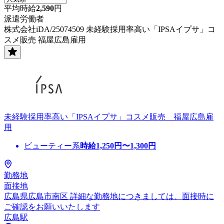
平均時給
2,590
円
派遣労働者
株式会社iDA/25074509 未経験採用率高い「IPSAイプサ」コ
スメ販売 福屋広島雇用
未経験採用率高い「IPSAイプサ」コスメ販売 福屋広島雇
用
ビューティー系
時給
1,250
円〜
1,300
円
勤務地
面接地
広島県広島市南区 詳細な勤務地につきましては、面接時に
ご確認をお願いいたします
広島駅