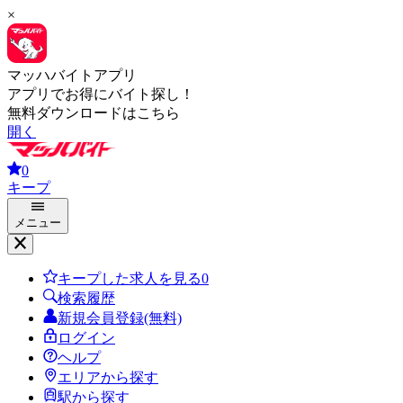
×
マッハバイトアプリ
アプリでお得にバイト探し！
無料ダウンロードはこちら
開く
0
キープ
メニュー
キープした求人を見る
0
検索履歴
新規会員登録(無料)
ログイン
ヘルプ
エリアから探す
駅から探す