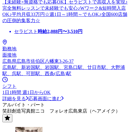
【未経験×無資格でも応募OK】セラピストで高収入を実現♪
完全無料レッスンで未経験でも安心♪Wワーク&短時間入店
OK♪平均月収33万円☆週1日～1時間～でもOK♪全国600店舗
の圧倒的集客力☆
セラピスト
時給
2,088
円〜
3,510
円
勤務地
面接地
広島県広島市佐伯区八幡東3-26-37
広島駅、新岩国駅、岩国駅、宮島口駅、廿日市駅、大野浦
駅、呉駅、可部駅、西条(広島)駅
シフト
1日1時間 週1日からOK
詳細を見る
応募画面に進む
アルバイト・パート
笑顔創造写真館ニコ フォレオ広島東店（ヘアメイク）