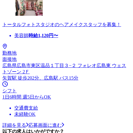
トータルフォトスタジオのヘアメイクスタッフを募集！
美容師
時給
1,120
円〜
勤務地
面接地
広島県広島市東区温品１丁目３−２ フォレオ広島東 ウェス
トゾーン 2Ｆ
矢賀駅 徒歩202分、広島駅 バス15分
シフト
1日6時間 週5日からOK
交通費支給
未経験OK
詳細を見る
応募画面に進む
以下の求人はいかがですか？