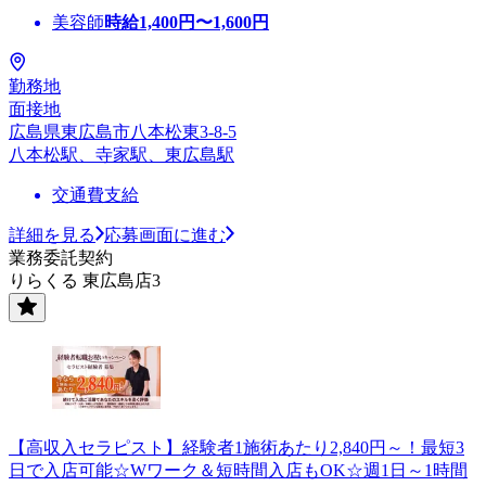
美容師
時給
1,400
円〜
1,600
円
勤務地
面接地
広島県東広島市八本松東3-8-5
八本松駅、寺家駅、東広島駅
交通費支給
詳細を見る
応募画面に進む
業務委託契約
りらくる 東広島店3
【高収入セラピスト】経験者1施術あたり2,840円～！最短3
日で入店可能☆Wワーク＆短時間入店もOK☆週1日～1時間