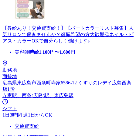
【昇給あり！交通費支給！】【パートカラーリスト募集】人
気サロンで働きませんか？復職希望の方大歓迎◎ネイル・ピ
アス・カラーOKで自分らしく働けます♪
美容師
時給
1,100
円〜
1,600
円
勤務地
面接地
広島県東広島市西条町寺家6586-12 くすりのレデイ広島西条
店1階
寺家駅、西条(広島)駅、東広島駅
シフト
1日3時間 週1日からOK
交通費支給