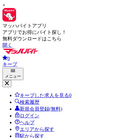
×
マッハバイトアプリ
アプリでお得にバイト探し！
無料ダウンロードはこちら
開く
0
キープ
メニュー
キープした求人を見る
0
検索履歴
新規会員登録(無料)
ログイン
ヘルプ
エリアから探す
駅から探す