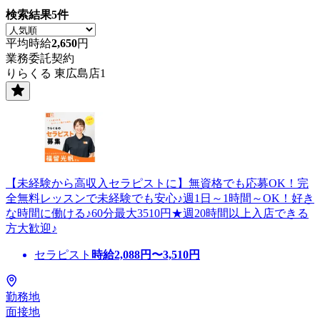
検索結果
5
件
平均時給
2,650
円
業務委託契約
りらくる 東広島店1
【未経験から高収入セラピストに】無資格でも応募OK！完
全無料レッスンで未経験でも安心♪週1日～1時間～OK！好き
な時間に働ける♪60分最大3510円★週20時間以上入店できる
方大歓迎♪
セラピスト
時給
2,088
円〜
3,510
円
勤務地
面接地