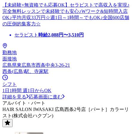
【未経験×無資格でも応募OK】セラピストで高収入を実現♪
完全無料レッスンで未経験でも安心♪Wワーク&短時間入店
OK♪平均月収33万円☆週1日～1時間～でもOK♪全国600店舗
の圧倒的集客力☆
セラピスト
時給
2,088
円〜
3,510
円
勤務地
面接地
広島県東広島市西条中央3-26-21
西条(広島)駅、寺家駅
シフト
1日1時間 週1日からOK
詳細を見る
応募画面に進む
アルバイト・パート
HAIR SALON IWASAKI 広島西条2号店［パート］カラーリ
スト(株式会社ハクブン)