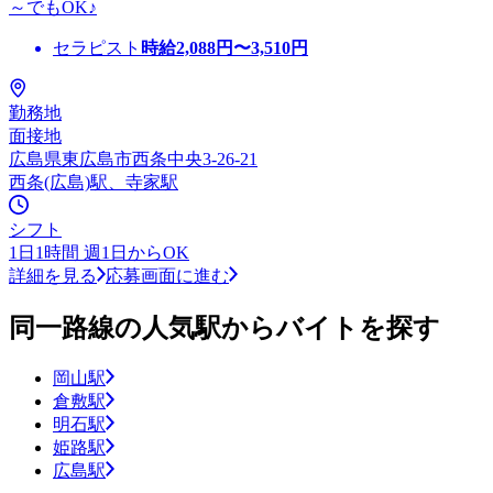
～でもOK♪
セラピスト
時給
2,088
円〜
3,510
円
勤務地
面接地
広島県東広島市西条中央3-26-21
西条(広島)駅、寺家駅
シフト
1日1時間 週1日からOK
詳細を見る
応募画面に進む
同一路線の人気駅からバイトを探す
岡山駅
倉敷駅
明石駅
姫路駅
広島駅