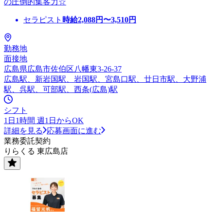
の圧倒的集客力☆
セラピスト
時給
2,088
円〜
3,510
円
勤務地
面接地
広島県広島市佐伯区八幡東3-26-37
広島駅、新岩国駅、岩国駅、宮島口駅、廿日市駅、大野浦
駅、呉駅、可部駅、西条(広島)駅
シフト
1日1時間 週1日からOK
詳細を見る
応募画面に進む
業務委託契約
りらくる 東広島店