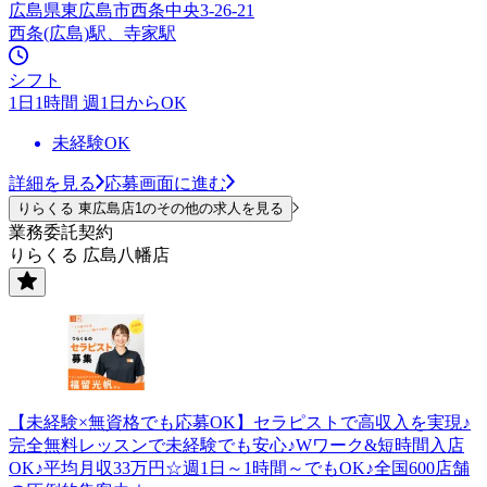
広島県東広島市西条中央3-26-21
西条(広島)駅、寺家駅
シフト
1日1時間 週1日からOK
未経験OK
詳細を見る
応募画面に進む
りらくる 東広島店1のその他の求人を見る
業務委託契約
りらくる 広島八幡店
【未経験×無資格でも応募OK】セラピストで高収入を実現♪
完全無料レッスンで未経験でも安心♪Wワーク&短時間入店
OK♪平均月収33万円☆週1日～1時間～でもOK♪全国600店舗