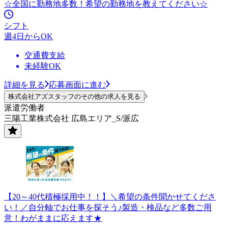
☆全国に勤務地多数！希望の勤務地を教えてください☆
シフト
週4日からOK
交通費支給
未経験OK
詳細を見る
応募画面に進む
株式会社アズスタッフのその他の求人を見る
派遣労働者
三陽工業株式会社 広島エリア_S/派広
【20～40代積極採用中！！】＼希望の条件聞かせてくださ
い！／自分軸でお仕事を探そう♪製造・検品など多数ご用
意！わがままに応えます★