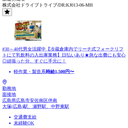
株式会社ドライブトライブ/DR:KJ013-06-MH
#30～40代男女活躍中【冷蔵倉庫内でリーチ式フォークリフ
トにて乳飲料の入出庫業務】日払いあり★急な出費にも安心
◎頑張った分、すぐに手元に！
軽作業・製造系
時給
1,500
円〜
勤務地
面接地
広島県広島市安佐南区伴南
大塚(広島)駅、瀬野駅、中野東駅
交通費支給
未経験OK