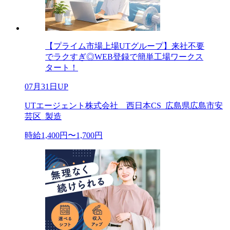
【プライム市場上場UTグループ】来社不要
でラクすぎ◎WEB登録で簡単工場ワークス
タート！
07月31日UP
UTエージェント株式会社 西日本CS_広島県広島市安
芸区_製造
時給1,400円〜1,700円