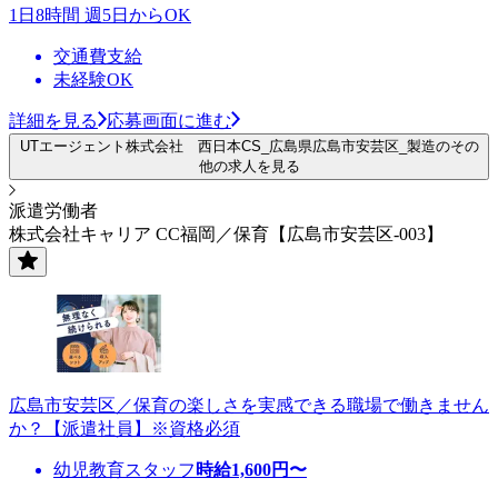
1日8時間 週5日からOK
交通費支給
未経験OK
詳細を見る
応募画面に進む
UTエージェント株式会社 西日本CS_広島県広島市安芸区_製造のその
他の求人を見る
派遣労働者
株式会社キャリア CC福岡／保育【広島市安芸区-003】
広島市安芸区／保育の楽しさを実感できる職場で働きません
か？【派遣社員】※資格必須
幼児教育スタッフ
時給
1,600
円〜