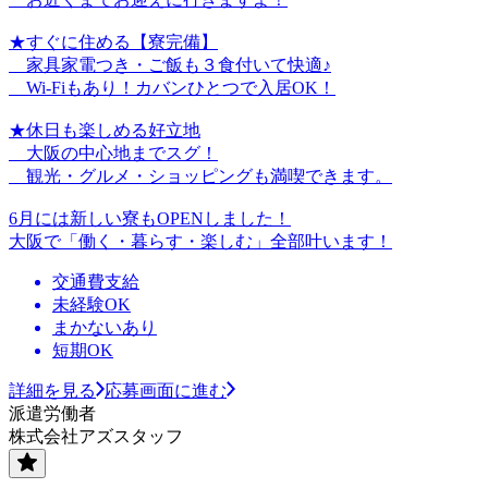
★すぐに住める【寮完備】
家具家電つき・ご飯も３食付いて快適♪
Wi-Fiもあり！カバンひとつで入居OK！
★休日も楽しめる好立地
大阪の中心地までスグ！
観光・グルメ・ショッピングも満喫できます。
6月には新しい寮もOPENしました！
大阪で「働く・暮らす・楽しむ」全部叶います！
交通費支給
未経験OK
まかないあり
短期OK
詳細を見る
応募画面に進む
派遣労働者
株式会社アズスタッフ