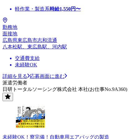
軽作業・製造系
時給
1,550
円〜
勤務地
面接地
広島県東広島市志和流通
八本松駅、東広島駅、河内駅
交通費支給
未経験OK
詳細を見る
応募画面に進む
派遣労働者
日研トータルソーシング株式会社 本社(お仕事No.9A360)
未経験OK！寮完備！自動車用エアバッグの製造