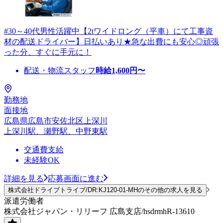
#30～40代男性活躍中【2tワイドロング（平車）にて工事資
材の配送ドライバー】日払いあり★急な出費にも安心◎頑張
った分、すぐに手元に！
配送・物流スタッフ
時給
1,600
円〜
勤務地
面接地
広島県広島市安佐北区上深川
上深川駅、瀬野駅、中野東駅
交通費支給
未経験OK
詳細を見る
応募画面に進む
株式会社ドライブトライブ/DR:KJ120-01-MHのその他の求人を見る
派遣労働者
株式会社ジャパン・リリーフ 広島支店/hsdrmhR-13610