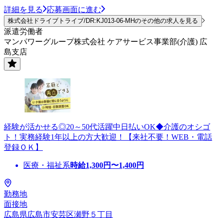
詳細を見る
応募画面に進む
株式会社ドライブトライブ/DR:KJ013-06-MHのその他の求人を見る
派遣労働者
マンパワーグループ株式会社 ケアサービス事業部(介護) 広
島支店
経験が活かせる◎20～50代活躍中日払いOK◆介護のオシゴ
ト！実務経験1年以上の方大歓迎！【来社不要！WEB・電話
登録ＯＫ】
医療・福祉系
時給
1,300
円〜
1,400
円
勤務地
面接地
広島県広島市安芸区瀬野５丁目