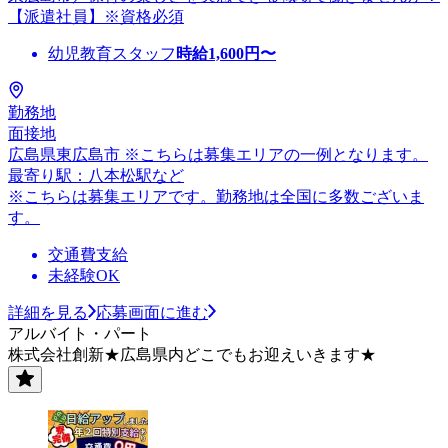
【派遣社員】※資格必須
幼児教育スタッフ
時給
1,600
円〜
勤務地
面接地
広島県東広島市 ※こちらは募集エリアの一例となります。
最寄り駅：八本松駅など
※こちらは募集エリアです。勤務地は全国に多数ございま
す。
交通費支給
未経験OK
詳細を見る
応募画面に進む
アルバイト・パート
株式会社創新★広島県内どこでもお迎えいきます★