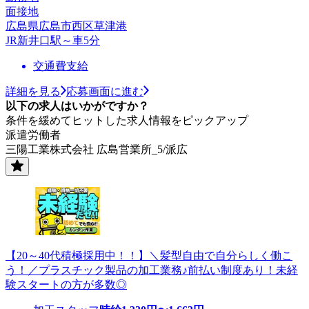
面接地
広島県広島市西区草津港
JR新井口駅～車5分
交通費支給
詳細を見る
応募画面に進む
以下の求人はいかがですか？
条件を緩めてヒットした求人情報をピックアップ
派遣労働者
三陽工業株式会社 広島営業所_5/派広
【20～40代積極採用中！！】＼髪型自由で自分らしく働こ
う！／プラスチック製品の加工業務♪前払い制度あり！未経
験スタートの方が多数◎