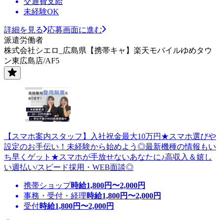
交通費支給
未経験OK
詳細を見る
応募画面に進む
派遣労働者
株式会社シエロ_広島県【携帯キャ】楽天モバイルゆめタウ
ン東広島店/AF5
【スマホ案内スタッフ】入社祝金最大10万円★スマホ選びや
設定のお手伝い！未経験から始めよう◎最新機種の情報もい
ち早くゲット★スマホが手放せないあなたに♪高収入＆嬉し
い週払い/スピード採用・WEB面談◎
携帯ショップ
時給
1,800
円〜
2,000
円
事務・受付・経理
時給
1,800
円〜
2,000
円
受付
時給
1,800
円〜
2,000
円