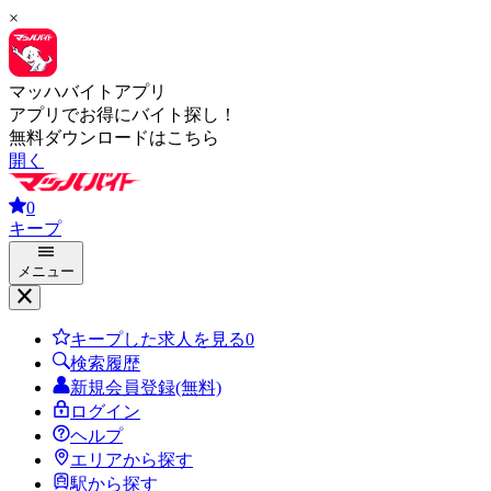
×
マッハバイトアプリ
アプリでお得にバイト探し！
無料ダウンロードはこちら
開く
0
キープ
メニュー
キープした求人を見る
0
検索履歴
新規会員登録(無料)
ログイン
ヘルプ
エリアから探す
駅から探す