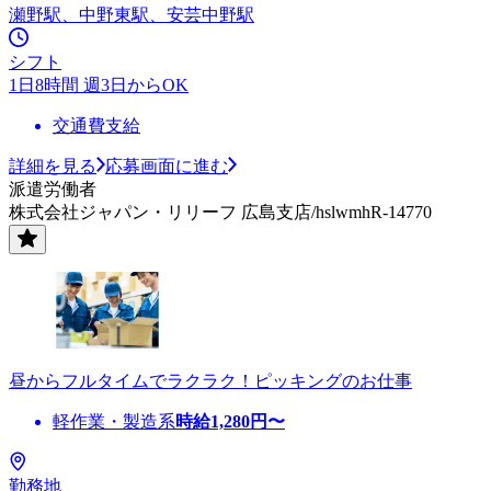
瀬野駅、中野東駅、安芸中野駅
シフト
1日8時間 週3日からOK
交通費支給
詳細を見る
応募画面に進む
派遣労働者
株式会社ジャパン・リリーフ 広島支店/hslwmhR-14770
昼からフルタイムでラクラク！ピッキングのお仕事
軽作業・製造系
時給
1,280
円〜
勤務地