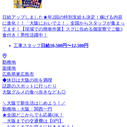
日給アップしました★年2回の特別支給も決定！稼げる内容
に進化！！「大阪においでよ！」全国からスタッフが集まっ
てます！【現場での簡単作業】スグに住める個室寮でご飯3
食付き！男性活躍中！
工事スタッフ
日給
10,500
円〜
12,500
円
勤務地
面接地
広島県東広島市
◆休日は大阪の街を満喫
話題のスポットに行ったり
大阪グルメの食べ歩きなども◎
＼大阪で新生活はじめよう！／
勤務地：大阪・関西一円
★全国どこからでも応募OK！
大阪までの交通費は【0円】
お近くまでお迎えに行きますよ！