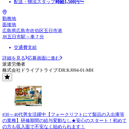
配送・物流スタッフ
時給
1,500
円〜
勤務地
面接地
広島県広島市佐伯区五日市港
JR五日市駅～車７分
交通費支給
詳細を見る
応募画面に進む
派遣労働者
株式会社ドライブトライブ/DR:KJ094-01-MH
#30～40代男女活躍中【フォークリフトにて製品の入出庫等
の業務】研修期間の給与変動なし★安心のスタート！初めて
の方も収入面で不安なく始められます！