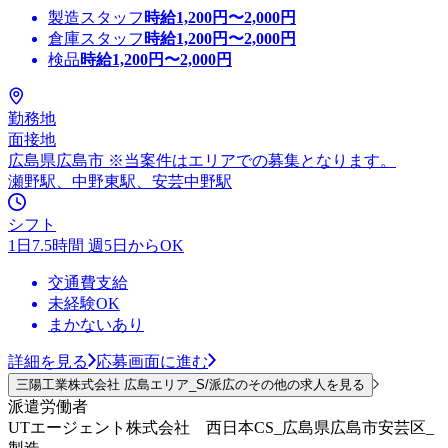
製造スタッフ
時給
1,200
円〜
2,000
円
倉庫スタッフ
時給
1,200
円〜
2,000
円
検品
時給
1,200
円〜
2,000
円
勤務地
面接地
広島県広島市 ※当案件はエリアでの募集となります。
瀬野駅、中野東駅、安芸中野駅
シフト
1日7.5時間 週5日からOK
交通費支給
未経験OK
まかないあり
詳細を見る
応募画面に進む
三陽工業株式会社 広島エリア_S/派広のその他の求人を見る
派遣労働者
UTエージェント株式会社 西日本CS_広島県広島市安芸区_