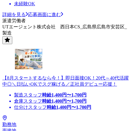
未経験OK
詳細を見る
応募画面に進む
派遣労働者
UTエージェント株式会社 西日本CS_広島県広島市安芸区_
製造
【8月スタートするなら今！】即日面接OK！20代～40代活躍
中◎＼日払いOKでスグ稼げる／正社員デビュー応援！
製造スタッフ
時給
1,400
円〜
1,700
円
倉庫スタッフ
時給
1,400
円〜
1,700
円
仕分けスタッフ
時給
1,400
円〜
1,700
円
勤務地
面接地