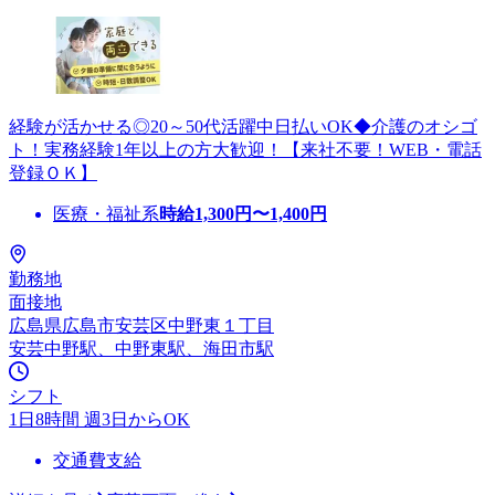
経験が活かせる◎20～50代活躍中日払いOK◆介護のオシゴ
ト！実務経験1年以上の方大歓迎！【来社不要！WEB・電話
登録ＯＫ】
医療・福祉系
時給
1,300
円〜
1,400
円
勤務地
面接地
広島県広島市安芸区中野東１丁目
安芸中野駅、中野東駅、海田市駅
シフト
1日8時間 週3日からOK
交通費支給