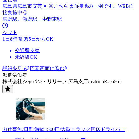
広島県広島市安芸区 ※こちらは面接地の一例です。WEB面
接実施中◎
矢野駅、瀬野駅、中野東駅
シフト
1日8時間 週5日からOK
交通費支給
未経験OK
詳細を見る
応募画面に進む
派遣労働者
株式会社ジャパン・リリーフ 広島支店/hsdrmhR-16661
力仕事無/日勤/時給1500円/大型トラック回送ドライバー