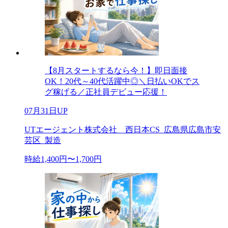
【8月スタートするなら今！】即日面接
OK！20代～40代活躍中◎＼日払いOKでス
グ稼げる／正社員デビュー応援！
07月31日UP
UTエージェント株式会社 西日本CS_広島県広島市安
芸区_製造
時給1,400円〜1,700円