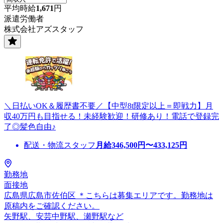
平均時給
1,671
円
派遣労働者
株式会社アズスタッフ
＼日払いOK＆履歴書不要／【中型8t限定以上＝即戦力】月
収40万円も目指せる！未経験歓迎！研修あり！電話で登録完
了◎髪色自由♪
配送・物流スタッフ
月給
346,500
円〜
433,125
円
勤務地
面接地
広島県広島市佐伯区 ＊こちらは募集エリアです。勤務地は
原稿内をご確認ください。
矢野駅、安芸中野駅、瀬野駅など