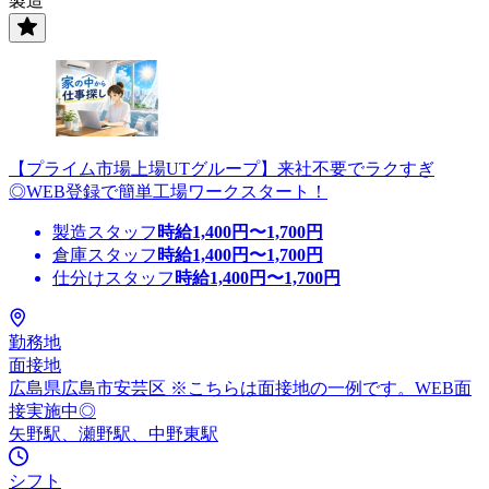
製造
【プライム市場上場UTグループ】来社不要でラクすぎ
◎WEB登録で簡単工場ワークスタート！
製造スタッフ
時給
1,400
円〜
1,700
円
倉庫スタッフ
時給
1,400
円〜
1,700
円
仕分けスタッフ
時給
1,400
円〜
1,700
円
勤務地
面接地
広島県広島市安芸区 ※こちらは面接地の一例です。WEB面
接実施中◎
矢野駅、瀬野駅、中野東駅
シフト