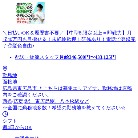
＼日払いOK＆履歴書不要／【中型8t限定以上＝即戦力】月
収40万円も目指せる！未経験歓迎！研修あり！電話で登録完
了◎髪色自由♪
配送・物流スタッフ
月給
346,500
円〜
433,125
円
勤務地
面接地
広島県東広島市 ＊こちらは募集エリアです。勤務地は原稿
内をご確認ください。
西条(広島)駅、東広島駅、八本松駅など
☆全国に勤務地多数！希望の勤務地を教えてください☆
シフト
週4日からOK