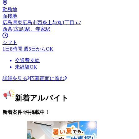
勤務地
面接地
広島県東広島市西条土与丸1丁目5-7
西条(広島)駅、寺家駅
シフト
1日8時間 週5日からOK
交通費支給
未経験OK
詳細を見る
応募画面に進む
新着アルバイト
新着案件4件掲載中！