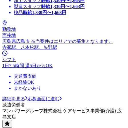
加工スタッフ
時給
1,330
円〜
1,663
円
製造スタッフ
時給
1,330
円〜
1,663
円
検品
時給
1,330
円〜
1,663
円
勤務地
面接地
広島県広島市 ※当案件はエリアでの募集となります。
寺家駅、八本松駅、矢野駅
シフト
1日7.5時間 週5日からOK
交通費支給
未経験OK
まかないあり
詳細を見る
応募画面に進む
派遣労働者
マンパワーグループ株式会社 ケアサービス事業部(介護) 広
島支店