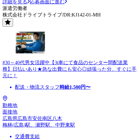
詳細を見る
応募画面に進む
派遣労働者
株式会社ドライブトライブ/DR:KJ142-01-MH
#30～40代男女活躍中【3t車にて食品のセンター間配送業
務】日払いあり★急な出費にも安心◎頑張った分、すぐに手
元に！
配送・物流スタッフ
時給
1,500
円〜
勤務地
面接地
広島県広島市安佐南区八木
梅林(広島)駅、瀬野駅、中野東駅
交通費支給