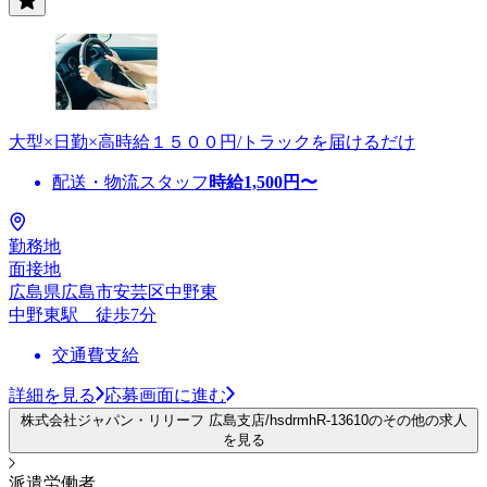
大型×日勤×高時給１５００円/トラックを届けるだけ
配送・物流スタッフ
時給
1,500
円〜
勤務地
面接地
広島県広島市安芸区中野東
中野東駅 徒歩7分
交通費支給
詳細を見る
応募画面に進む
株式会社ジャパン・リリーフ 広島支店/hsdrmhR-13610のその他の求人
を見る
派遣労働者