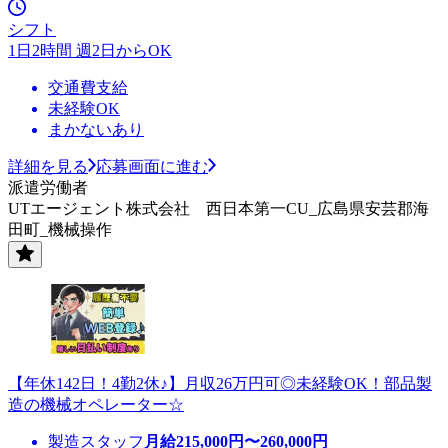
シフト
1日2時間 週2日からOK
交通費支給
未経験OK
まかないあり
詳細を見る
応募画面に進む
派遣労働者
UTエージェント株式会社 西日本第一CU_広島県安芸郡海
田町_機械操作
【年休142日！4勤2休♪】月収26万円可◎未経験OK！部品製
造の機械オペレーター☆
製造スタッフ
月給
215,000
円〜
260,000
円