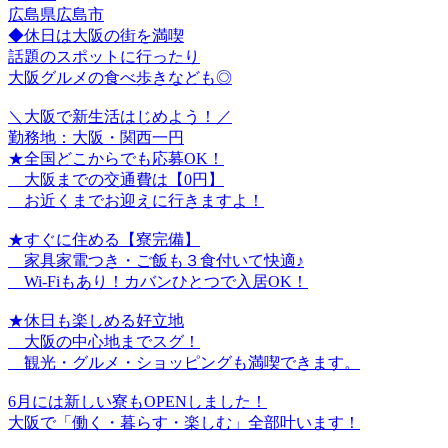
広島県広島市
◆休日は大阪の街を満喫
話題のスポットに行ったり
大阪グルメの食べ歩きなども◎
＼大阪で新生活はじめよう！／
勤務地：大阪・関西一円
★全国どこからでも応募OK！
大阪までの交通費は【0円】
お近くまでお迎えに行きますよ！
★すぐに住める【寮完備】
家具家電つき・ご飯も３食付いて快適♪
Wi-Fiもあり！カバンひとつで入居OK！
★休日も楽しめる好立地
大阪の中心地までスグ！
観光・グルメ・ショッピングも満喫できます。
6月には新しい寮もOPENしました！
大阪で「働く・暮らす・楽しむ」全部叶います！