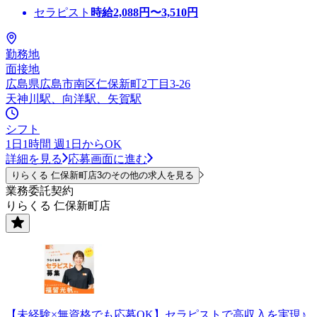
セラピスト
時給
2,088
円〜
3,510
円
勤務地
面接地
広島県広島市南区仁保新町2丁目3-26
天神川駅、向洋駅、矢賀駅
シフト
1日1時間 週1日からOK
詳細を見る
応募画面に進む
りらくる 仁保新町店3のその他の求人を見る
業務委託契約
りらくる 仁保新町店
【未経験×無資格でも応募OK】セラピストで高収入を実現♪