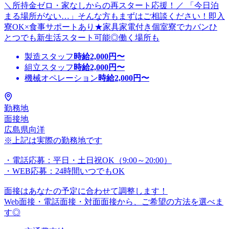
＼所持金ゼロ・家なしからの再スタート応援！／ 「今日泊
まる場所がない…」そんな方もまずはご相談ください！即入
寮OK×食事サポートあり★家具家電付き個室寮でカバンひ
とつでも新生活スタート可能◎働く場所も
製造スタッフ
時給
2,000
円〜
組立スタッフ
時給
2,000
円〜
機械オペレーション
時給
2,000
円〜
勤務地
面接地
広島県向洋
※上記は実際の勤務地です
・電話応募：平日・土日祝OK（9:00～20:00）
・WEB応募：24時間いつでもOK
面接はあなたの予定に合わせて調整します！
Web面接・電話面接・対面面接から、ご希望の方法を選べま
す◎