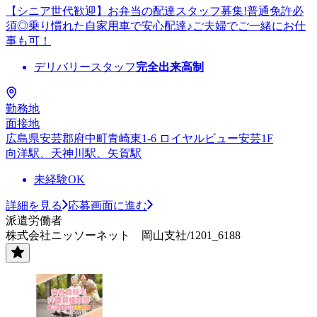
【シニア世代歓迎】お弁当の配達スタッフ募集!普通免許必
須◎乗り慣れた自家用車で安心配達♪ご夫婦でご一緒にお仕
事も可！
デリバリースタッフ
完全出来高制
勤務地
面接地
広島県安芸郡府中町青崎東1-6 ロイヤルビュー安芸1F
向洋駅、天神川駅、矢賀駅
未経験OK
詳細を見る
応募画面に進む
派遣労働者
株式会社ニッソーネット 岡山支社/1201_6188