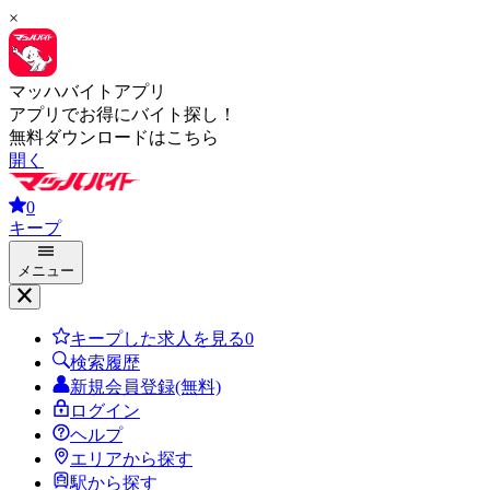
×
マッハバイトアプリ
アプリでお得にバイト探し！
無料ダウンロードはこちら
開く
0
キープ
メニュー
キープした求人を見る
0
検索履歴
新規会員登録(無料)
ログイン
ヘルプ
エリアから探す
駅から探す