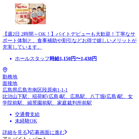
【週2日 2時間～OK！】バイトデビューも大歓迎！丁寧なサ
ポート体制と、食事補助や割引などお得で嬉しいメリットが
充実しています。
ホールスタッフ
時給
1,150
円〜
1,438
円
勤務地
面接地
広島県広島市南区段原南1-1-1
比治山下駅、稲荷町(広島)駅、広島駅、八丁堀(広島)駅、女
学院前駅、縮景園前駅、家庭裁判所前駅
交通費支給
未経験OK
詳細を見る
応募画面に進む
アルバイト・パート