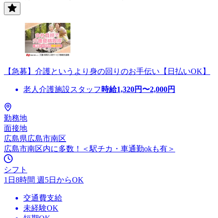
【急募】介護というより身の回りのお手伝い【日払いOK】
老人介護施設スタッフ
時給
1,320
円〜
2,000
円
勤務地
面接地
広島県広島市南区
広島市南区内に多数！＜駅チカ・車通勤okも有＞
シフト
1日8時間 週5日からOK
交通費支給
未経験OK