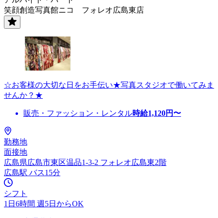
笑顔創造写真館ニコ フォレオ広島東店
☆お客様の大切な日をお手伝い★写真スタジオで働いてみま
せんか？★
販売・ファッション・レンタル
時給
1,120
円〜
勤務地
面接地
広島県広島市東区温品1-3-2 フォレオ広島東2階
広島駅 バス15分
シフト
1日6時間 週5日からOK