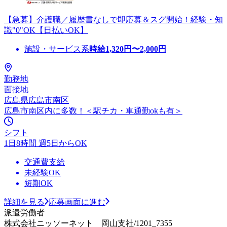
【急募】介護職／履歴書なしで即応募＆スグ開始！経験・知
識"0"OK【日払いOK】
施設・サービス系
時給
1,320
円〜
2,000
円
勤務地
面接地
広島県広島市南区
広島市南区内に多数！＜駅チカ・車通勤okも有＞
シフト
1日8時間 週5日からOK
交通費支給
未経験OK
短期OK
詳細を見る
応募画面に進む
派遣労働者
株式会社ニッソーネット 岡山支社/1201_7355