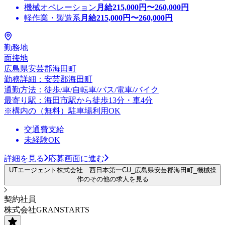
機械オペレーション
月給
215,000
円〜
260,000
円
軽作業・製造系
月給
215,000
円〜
260,000
円
勤務地
面接地
広島県安芸郡海田町
勤務詳細：安芸郡海田町
通勤方法：徒歩/車/自転車/バス/電車/バイク
最寄り駅：海田市駅から徒歩13分・車4分
※構内の（無料）駐車場利用OK
交通費支給
未経験OK
詳細を見る
応募画面に進む
UTエージェント株式会社 西日本第一CU_広島県安芸郡海田町_機械操
作のその他の求人を見る
契約社員
株式会社GRANSTARTS