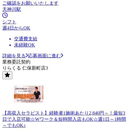
ご確認をお願いいたします
天神川駅
シフト
週4日からOK
交通費支給
未経験OK
詳細を見る
応募画面に進む
業務委託契約
りらくる 仁保新町店3
【高収入セラピスト】経験者1施術あたり2,840円～！最短3
日で入店可能☆Wワーク＆短時間入店もOK☆週1日～1時間
～でもOK♪