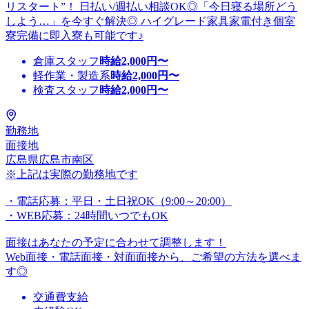
リスタート”！ 日払い/週払い相談OK◎「今日寝る場所どう
しよう…」を今すぐ解決◎ ハイグレード家具家電付き個室
寮完備に即入寮も可能です♪
倉庫スタッフ
時給
2,000
円〜
軽作業・製造系
時給
2,000
円〜
検査スタッフ
時給
2,000
円〜
勤務地
面接地
広島県広島市南区
※上記は実際の勤務地です
・電話応募：平日・土日祝OK（9:00～20:00）
・WEB応募：24時間いつでもOK
面接はあなたの予定に合わせて調整します！
Web面接・電話面接・対面面接から、ご希望の方法を選べま
す◎
交通費支給