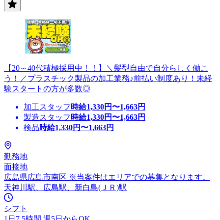
【20～40代積極採用中！！】＼髪型自由で自分らしく働こ
う！／プラスチック製品の加工業務♪前払い制度あり！未経
験スタートの方が多数◎
加工スタッフ
時給
1,330
円〜
1,663
円
製造スタッフ
時給
1,330
円〜
1,663
円
検品
時給
1,330
円〜
1,663
円
勤務地
面接地
広島県広島市南区 ※当案件はエリアでの募集となります。
天神川駅、広島駅、新白島(ＪＲ)駅
シフト
1日7.5時間 週5日からOK