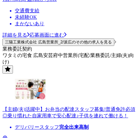
交通費支給
未経験OK
まかないあり
詳細を見る
応募画面に進む
三陽工業株式会社 広島営業所_2/派広のその他の求人を見る
業務委託契約
ワタミの宅食 広島安芸府中営業所(宅配/業務委託/主婦(夫)向
け)
【主婦(夫)活躍中】お弁当の配達スタッフ募集!普通免許必須
◎乗り慣れた自家用車で安心配達♪子供を連れて働ける！
デリバリースタッフ
完全出来高制