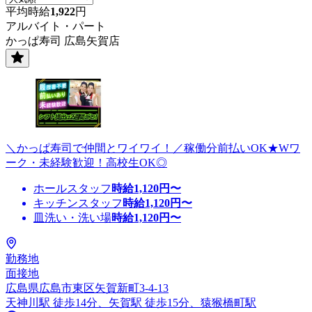
平均時給
1,922
円
アルバイト・パート
かっぱ寿司 広島矢賀店
＼かっぱ寿司で仲間とワイワイ！／稼働分前払いOK★Wワ
ーク・未経験歓迎！高校生OK◎
ホールスタッフ
時給
1,120
円〜
キッチンスタッフ
時給
1,120
円〜
皿洗い・洗い場
時給
1,120
円〜
勤務地
面接地
広島県広島市東区矢賀新町3-4-13
天神川駅 徒歩14分、矢賀駅 徒歩15分、猿猴橋町駅