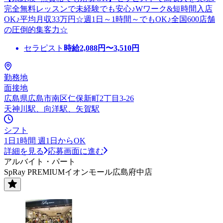
完全無料レッスンで未経験でも安心♪Wワーク&短時間入店
OK♪平均月収33万円☆週1日～1時間～でもOK♪全国600店舗
の圧倒的集客力☆
セラピスト
時給
2,088
円〜
3,510
円
勤務地
面接地
広島県広島市南区仁保新町2丁目3-26
天神川駅、向洋駅、矢賀駅
シフト
1日1時間 週1日からOK
詳細を見る
応募画面に進む
アルバイト・パート
SpRay PREMIUMイオンモール広島府中店