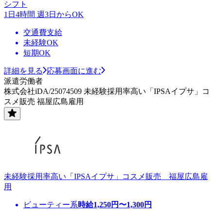
シフト
1日4時間 週3日からOK
交通費支給
未経験OK
短期OK
詳細を見る
応募画面に進む
派遣労働者
株式会社iDA/25074509 未経験採用率高い「IPSAイプサ」コ
スメ販売 福屋広島雇用
未経験採用率高い「IPSAイプサ」コスメ販売 福屋広島雇
用
ビューティー系
時給
1,250
円〜
1,300
円