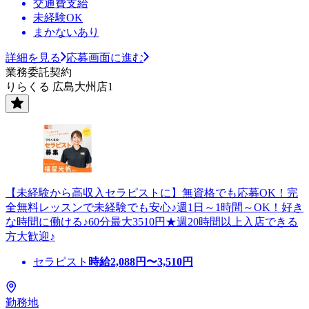
交通費支給
未経験OK
まかないあり
詳細を見る
応募画面に進む
業務委託契約
りらくる 広島大州店1
【未経験から高収入セラピストに】無資格でも応募OK！完
全無料レッスンで未経験でも安心♪週1日～1時間～OK！好き
な時間に働ける♪60分最大3510円★週20時間以上入店できる
方大歓迎♪
セラピスト
時給
2,088
円〜
3,510
円
勤務地