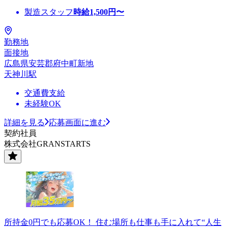
製造スタッフ
時給
1,500
円〜
勤務地
面接地
広島県安芸郡府中町新地
天神川駅
交通費支給
未経験OK
詳細を見る
応募画面に進む
契約社員
株式会社GRANSTARTS
所持金0円でも応募OK！ 住む場所も仕事も手に入れて“人生