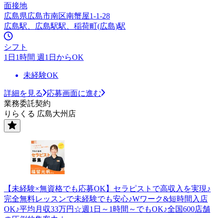
面接地
広島県広島市南区南蟹屋1-1-28
広島駅、広島駅駅、稲荷町(広島)駅
シフト
1日1時間 週1日からOK
未経験OK
詳細を見る
応募画面に進む
業務委託契約
りらくる 広島大州店
【未経験×無資格でも応募OK】セラピストで高収入を実現♪
完全無料レッスンで未経験でも安心♪Wワーク&短時間入店
OK♪平均月収33万円☆週1日～1時間～でもOK♪全国600店舗