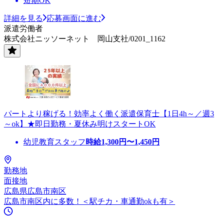
短期OK
詳細を見る
応募画面に進む
派遣労働者
株式会社ニッソーネット 岡山支社/0201_1162
パートより稼げる！効率よく働く派遣保育士【1日4h～／週3
～ok】★即日勤務・夏休み明けスタートOK
幼児教育スタッフ
時給
1,300
円〜
1,450
円
勤務地
面接地
広島県広島市南区
広島市南区内に多数！＜駅チカ・車通勤okも有＞