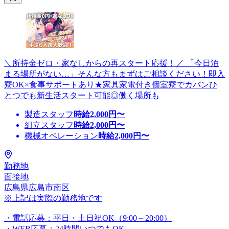
＼所持金ゼロ・家なしからの再スタート応援！／ 「今日泊
まる場所がない…」そんな方もまずはご相談ください！即入
寮OK×食事サポートあり★家具家電付き個室寮でカバンひ
とつでも新生活スタート可能◎働く場所も
製造スタッフ
時給
2,000
円〜
組立スタッフ
時給
2,000
円〜
機械オペレーション
時給
2,000
円〜
勤務地
面接地
広島県広島市南区
※上記は実際の勤務地です
・電話応募：平日・土日祝OK（9:00～20:00）
・WEB応募：24時間いつでもOK