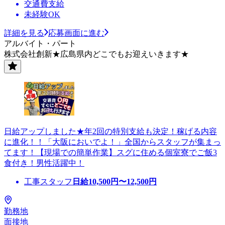
交通費支給
未経験OK
詳細を見る
応募画面に進む
アルバイト・パート
株式会社創新★広島県内どこでもお迎えいきます★
日給アップしました★年2回の特別支給も決定！稼げる内容
に進化！！「大阪においでよ！」全国からスタッフが集まっ
てます！【現場での簡単作業】スグに住める個室寮でご飯3
食付き！男性活躍中！
工事スタッフ
日給
10,500
円〜
12,500
円
勤務地
面接地