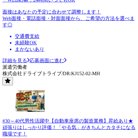
面接はあなたの予定に合わせて調整します！
Web面接・電話面接・対面面接から、ご希望の方法を選べま
す◎
交通費支給
未経験OK
まかないあり
詳細を見る
応募画面に進む
派遣労働者
株式会社ドライブトライブ/DR:KJ152-02-MH
#30～40代男性活躍中【自動車座席の製造業務】昇給あり★
頑張りはしっかり評価！「やる気」がきちんとカタチになる
職場です！