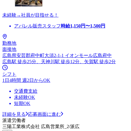
未経験→社員が目指せる！
アパレル販売スタッフ
時給
1,150
円〜
1,500
円
勤務地
面接地
広島県安芸郡府中町大須2-1-1 イオンモール広島府中
広島駅 徒歩25分、天神川駅 徒歩12分、矢賀駅 徒歩2分
シフト
1日4時間 週2日からOK
交通費支給
未経験OK
短期OK
詳細を見る
応募画面に進む
派遣労働者
三陽工業株式会社 広島営業所_2/派広