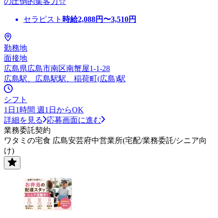
の圧倒的集客力☆
セラピスト
時給
2,088
円〜
3,510
円
勤務地
面接地
広島県広島市南区南蟹屋1-1-28
広島駅、広島駅駅、稲荷町(広島)駅
シフト
1日1時間 週1日からOK
詳細を見る
応募画面に進む
業務委託契約
ワタミの宅食 広島安芸府中営業所(宅配/業務委託/シニア向
け)