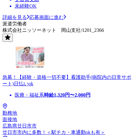
未経験OK
詳細を見る
応募画面に進む
派遣労働者
株式会社ニッソーネット 岡山支社/1201_2366
急募！【経験・資格一切不要】看護助手(病院内の日常サポ
ート)日払いok
医療・福祉系
時給
1,320
円〜
2,000
円
勤務地
面接地
広島県廿日市市
廿日市市内に多数！＜駅チカ・車通勤okも有＞