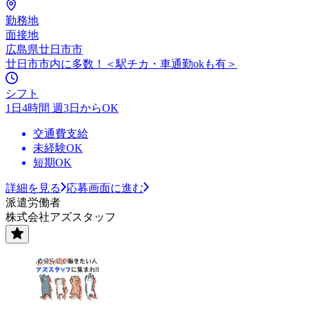
勤務地
面接地
広島県廿日市市
廿日市市内に多数！＜駅チカ・車通勤okも有＞
シフト
1日4時間 週3日からOK
交通費支給
未経験OK
短期OK
詳細を見る
応募画面に進む
派遣労働者
株式会社アズスタッフ