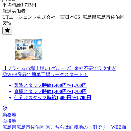
平均時給
1,713
円
派遣労働者
UTエージェント株式会社 西日本CS_広島県広島市佐伯区_
製造
【プライム市場上場UTグループ】来社不要でラクすぎ
◎WEB登録で簡単工場ワークスタート！
製造スタッフ
時給
1,400
円〜
1,700
円
倉庫スタッフ
時給
1,400
円〜
1,700
円
仕分けスタッフ
時給
1,400
円〜
1,700
円
勤務地
面接地
広島県広島市佐伯区 ※こちらは面接地の一例です。WEB面