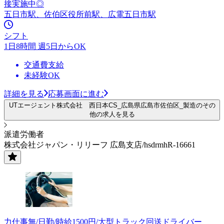
接実施中◎
五日市駅、佐伯区役所前駅、広電五日市駅
シフト
1日8時間 週5日からOK
交通費支給
未経験OK
詳細を見る
応募画面に進む
UTエージェント株式会社 西日本CS_広島県広島市佐伯区_製造のその
他の求人を見る
派遣労働者
株式会社ジャパン・リリーフ 広島支店/hsdrmhR-16661
力仕事無/日勤/時給1500円/大型トラック回送ドライバー