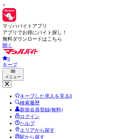
×
マッハバイトアプリ
アプリでお得にバイト探し！
無料ダウンロードはこちら
開く
0
キープ
メニュー
キープした求人を見る
0
検索履歴
新規会員登録(無料)
ログイン
ヘルプ
エリアから探す
駅から探す