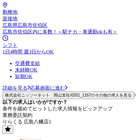
勤務地
面接地
広島県広島市佐伯区
広島市佐伯区内に多数！＜駅チカ・車通勤okも有＞
シフト
1日4時間 週3日からOK
交通費支給
未経験OK
短期OK
詳細を見る
応募画面に進む
株式会社ニッソーネット 岡山支社/0201_1167のその他の求人を見る
以下の求人はいかがですか？
条件を緩めてヒットした求人情報をピックアップ
業務委託契約
りらくる 広島八幡店1