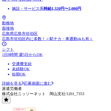
施設・サービス系
時給
1,320
円〜
2,000
円
勤務地
面接地
広島県広島市佐伯区
広島市佐伯区内に多数！＜駅チカ・車通勤okも有＞
シフト
1日8時間 週5日からOK
交通費支給
未経験OK
短期OK
詳細を見る
応募画面に進む
派遣労働者
株式会社ニッソーネット 岡山支社/1201_7353