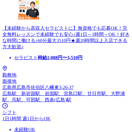
【未経験から高収入セラピストに】無資格でも応募OK！完
全無料レッスンで未経験でも安心♪週1日～1時間～OK！好き
な時間に働ける♪60分最大3510円★週20時間以上入店できる
方大歓迎♪
セラピスト
時給
2,088
円〜
3,510
円
勤務地
面接地
広島県広島市佐伯区八幡東3-26-37
広島駅、新岩国駅、岩国駅、宮島口駅、廿日市駅、大野浦
駅、呉駅、可部駅、西条(広島)駅
シフト
1日1時間 週1日からOK
未経験OK