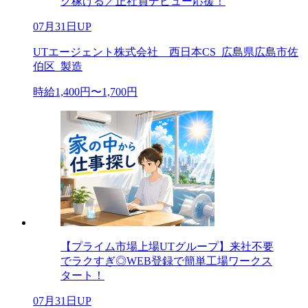
グ稼げる／正社員デビュー応援！
07月31日UP
UTエージェント株式会社 西日本CS_広島県広島市佐
伯区_製造
時給1,400円〜1,700円
【プライム市場上場UTグループ】来社不要
でラクすぎ◎WEB登録で簡単工場ワークス
タート！
07月31日UP