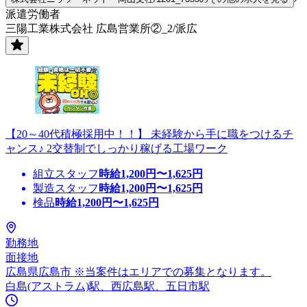
派遣労働者
三陽工業株式会社 広島営業所②_2/派広
【20～40代積極採用中！！】 未経験から手に職をつけるチ
ャンス♪ 2交替制でしっかり稼げる工場ワーク
組立スタッフ
時給
1,200
円〜
1,625
円
製造スタッフ
時給
1,200
円〜
1,625
円
検品
時給
1,200
円〜
1,625
円
勤務地
面接地
広島県広島市 ※当案件はエリアでの募集となります。
白島(アストラム)駅、西広島駅、五日市駅