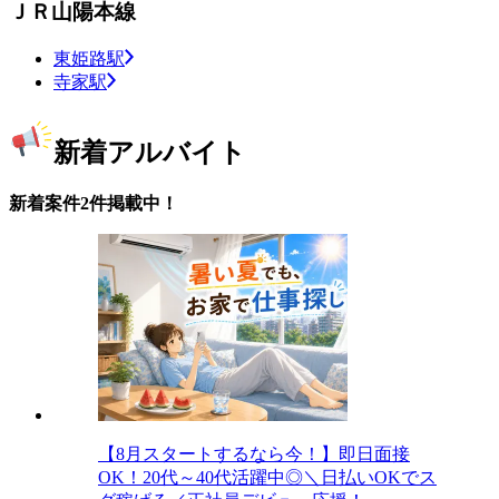
ＪＲ山陽本線
東姫路駅
寺家駅
新着アルバイト
新着案件2件掲載中！
【8月スタートするなら今！】即日面接
OK！20代～40代活躍中◎＼日払いOKでス