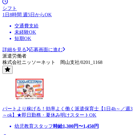
シフト
1日8時間 週5日からOK
交通費支給
未経験OK
短期OK
詳細を見る
応募画面に進む
派遣労働者
株式会社ニッソーネット 岡山支社/0201_1168
パートより稼げる！効率よく働く派遣保育士【1日4h～／週3
～ok】★即日勤務・夏休み明けスタートOK
幼児教育スタッフ
時給
1,300
円〜
1,450
円