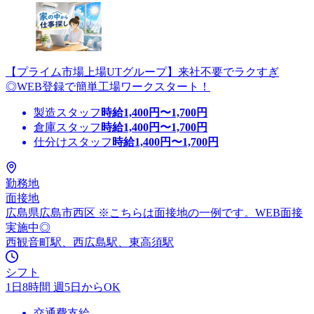
【プライム市場上場UTグループ】来社不要でラクすぎ
◎WEB登録で簡単工場ワークスタート！
製造スタッフ
時給
1,400
円〜
1,700
円
倉庫スタッフ
時給
1,400
円〜
1,700
円
仕分けスタッフ
時給
1,400
円〜
1,700
円
勤務地
面接地
広島県広島市西区 ※こちらは面接地の一例です。WEB面接
実施中◎
西観音町駅、西広島駅、東高須駅
シフト
1日8時間 週5日からOK
交通費支給