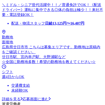
＼ミドル・シニア世代活躍中！！／普通免許でOK！《配送
ドライバー》運転に集中できる◎体の負担は極少！！来社不
要・電話登録OK！
配送・物流スタッフ
日給
13,125
円〜
16,407
円
勤務地
面接地
広島県廿日市市 こちらは募集エリアです。勤務地は原稿内
をご確認ください。
廿日市駅、宮内串戸駅、大野浦駅など
☆全国に勤務地多数！希望の勤務地を教えてください☆
シフト
週4日からOK
交通費支給
未経験OK
詳細を見る
応募画面に進む
派遣労働者