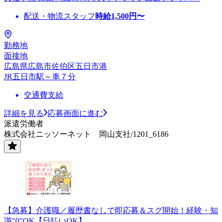
配送・物流スタッフ
時給
1,500
円〜
勤務地
面接地
広島県広島市佐伯区五日市港
JR五日市駅～車７分
交通費支給
詳細を見る
応募画面に進む
派遣労働者
株式会社ニッソーネット 岡山支社/1201_6186
【急募】介護職／履歴書なしで即応募＆スグ開始！経験・知
識"0"OK【日払いOK】