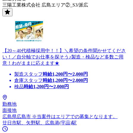
三陽工業株式会社 広島エリア②_S3/派広
【20～40代積極採用中！！】＼希望の条件聞かせてくださ
い！／自分軸でお仕事を探そう♪製造・検品など多数ご用
意！わがままに応えます★
製造スタッフ
時給
1,200
円〜
2,000
円
倉庫スタッフ
時給
1,200
円〜
2,000
円
検品
時給
1,200
円〜
2,000
円
勤務地
面接地
広島県広島市 ※当案件はエリアでの募集となります。
廿日市駅、矢野駅、広島港(宇品)駅