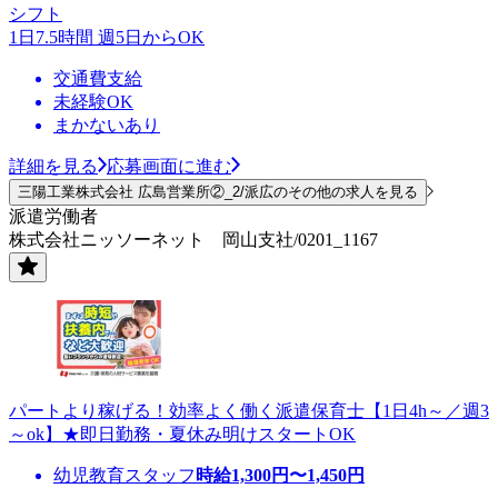
シフト
1日7.5時間 週5日からOK
交通費支給
未経験OK
まかないあり
詳細を見る
応募画面に進む
三陽工業株式会社 広島営業所②_2/派広のその他の求人を見る
派遣労働者
株式会社ニッソーネット 岡山支社/0201_1167
パートより稼げる！効率よく働く派遣保育士【1日4h～／週3
～ok】★即日勤務・夏休み明けスタートOK
幼児教育スタッフ
時給
1,300
円〜
1,450
円