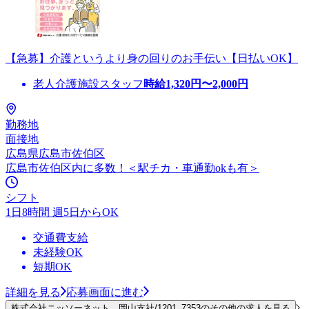
【急募】介護というより身の回りのお手伝い【日払いOK】
老人介護施設スタッフ
時給
1,320
円〜
2,000
円
勤務地
面接地
広島県広島市佐伯区
広島市佐伯区内に多数！＜駅チカ・車通勤okも有＞
シフト
1日8時間 週5日からOK
交通費支給
未経験OK
短期OK
詳細を見る
応募画面に進む
株式会社ニッソーネット 岡山支社/1201_7353のその他の求人を見る