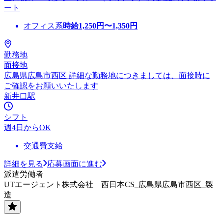
ート
オフィス系
時給
1,250
円〜
1,350
円
勤務地
面接地
広島県広島市西区 詳細な勤務地につきましては、面接時に
ご確認をお願いいたします
新井口駅
シフト
週4日からOK
交通費支給
詳細を見る
応募画面に進む
派遣労働者
UTエージェント株式会社 西日本CS_広島県広島市西区_製
造