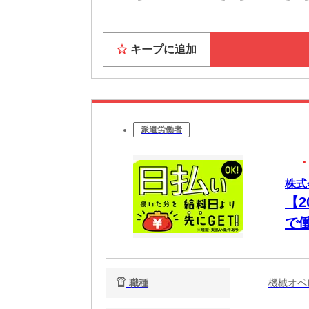
面接はあ
Web面
キープに追加
派遣労働者
株式
【
で
職種
機械オ