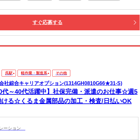
なたの予定に合わせて調整します！
接・電話面接・対面面接から、ご希望の方法を選べます◎
すぐ応募する
呉駅
軽作業・製造系
その他
会社綜合キャリアオプション(1314GH0810G66★31-S)
20代～40代活躍中】社保完備・派遣のお仕事☆週5
働ける☆くるま金属部品の加工・検査/日払いOK
ペレーション