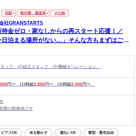
呉駅
軽作業・製造系
その他
会社GRANSTARTS
所持金ゼロ・家なしからの再スタート応援！／
今日泊まる場所がない…」そんな方もまずはご相
ください！即入寮OK×食事サポートあり★家具家
付き個室寮でカバンひとつでも新生活スタート可
造スタッフ (2)組立スタッフ (3)機械オペレーション
◎働く場所も
,000
円〜
(2)時給
2,000
円〜
(3)時給
2,000
円〜
市
実際の勤務地です
：平日・土日祝OK（9:00～20:00）
応募：24時間いつでもOK
ピアスOK
体を動かす
週払いOK
髪型・髪色自由