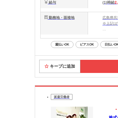
給与
(1)時給
2
勤務地・面接地
広島県呉
※上記は
・電話応募
・WEB
週払いOK
ピアスOK
日払いO
面接はあ
Web面
キープに追加
派遣労働者
株式