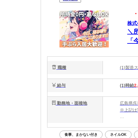
株式
＼
「
談
電
職種
(1)製
能
給与
(1)時給
2
勤務地・面接地
広島県呉
※上記は
・電話応募
・WEB
食事、まかない付き
ネイルOK