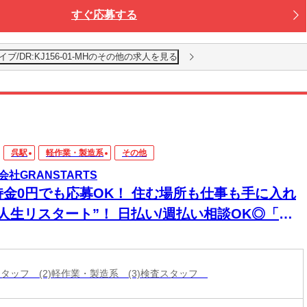
すぐ応募する
/DR:KJ156-01-MHのその他の求人を見る
呉駅
軽作業・製造系
その他
会社GRANSTARTS
持金0円でも応募OK！ 住む場所も仕事も手に入れ
“人生リスタート”！ 日払い/週払い相談OK◎「今
寝る場所どうしよう…」を今すぐ解決◎ ハイグレ
ド家具家電付き個室寮完備に即入寮も可能です♪
庫スタッフ (2)軽作業・製造系 (3)検査スタッフ