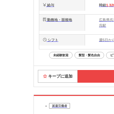
給与
時給
1,32
勤務地・面接地
広島県呉市
呉駅
シフト
週5日か
未経験歓迎
髪型・髪色自由
ピ
キープに追加
派遣労働者