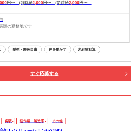
,000
円〜
(2)時給
2,000
円〜
(3)時給
2,000
円〜
市
実際の勤務地です
：平日・土日祝OK（9:00～20:00）
応募：24時間いつでもOK
K
髪型・髪色自由
体を動かす
未経験歓迎
なたの予定に合わせて調整します！
接・電話面接・対面面接から、ご希望の方法を選べます◎
すぐ応募する
呉駅
軽作業・製造系
その他
会社レソリューション(52190)