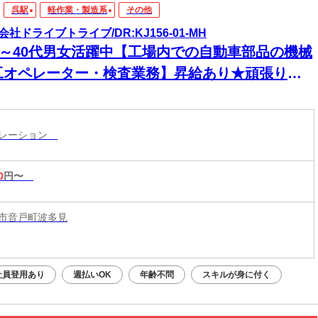
呉駅
軽作業・製造系
その他
会社ドライブトライブ/DR:KJ156-01-MH
30～40代男女活躍中【工場内での自動車部品の機械
工オペレーター・検査業務】昇給あり★頑張りは
っかり評価！「やる気」がきちんとカタチになる
場です！
ペレーション
0
円〜
市音戸町波多見
社員登用あり
週払いOK
年齢不問
スキルが身に付く