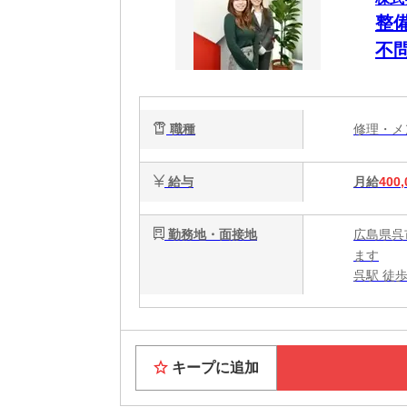
整
不
援
職種
修理・
給与
月給
400,
勤務地・面接地
広島県呉
ます
呉駅 徒歩
キープに追加