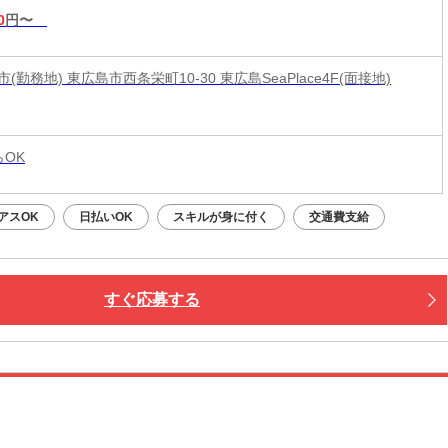
0
円〜
(勤務地) 東広島市西条栄町10-30 東広島SeaPlace4F(面接地)
らOK
アスOK
日払いOK
スキルが身に付く
交通費支給
すぐ応募する