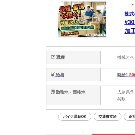
株式
#
加
し
職
職種
機械オ
給与
時給
1,50
勤務地・面接地
広島県呉
呉駅
バイク通勤OK
交通費支給
正