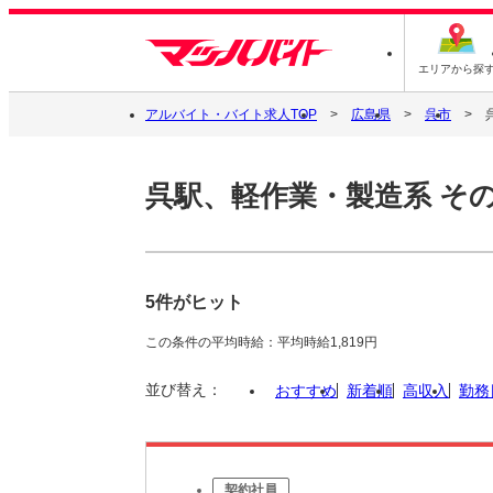
エリアから探
アルバイト・バイト求人TOP
広島県
呉市
呉駅、軽作業・製造系 そ
5件がヒット
この条件の平均時給：平均時給1,819円
並び替え：
おすすめ
新着順
高収入
勤務
契約社員