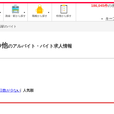
186,045件
の
す
路線・駅から探す
職種から探す
特徴から探す
キー
呉駅のバイト
の他
のアルバイト・バイト求人情報
日数が少ない
人気順