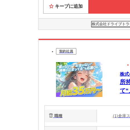
キープに追加
株式会社ドライブトライブ
契約社員
株式
所
て
日
ー
職種
(1)倉