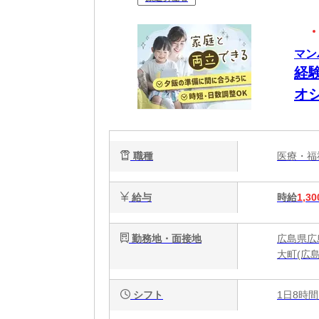
マン
経
オ
要
職種
医療・
給与
時給
1,30
勤務地・面接地
広島県広
大町(広
シフト
1日8時間