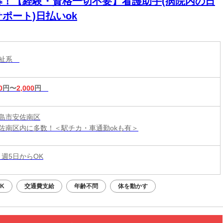
募！【経験・資格一切不要】看護助手(病院内の日
ポート)日払いok
福祉系
0
円〜
2,000
円
島市安佐南区
佐南区内に多数！＜駅チカ・車通勤okも有＞
 週5日からOK
K
交通費支給
年齢不問
体を動かす