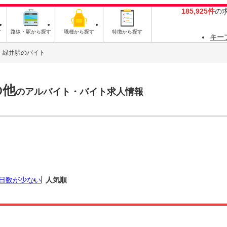
185,925件
の
す
路線・駅から探す
職種から探す
特徴から探す
キー
緑井駅のバイト
の他
のアルバイト・バイト求人情報
日数が少ない
人気順