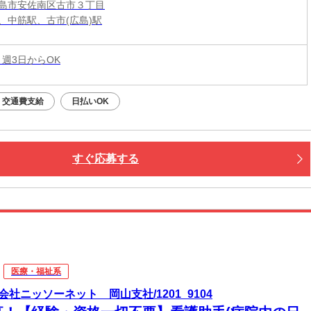
島市安佐南区古市３丁目
、中筋駅、古市(広島)駅
 週3日からOK
交通費支給
日払いOK
すぐ応募する
医療・福祉系
会社ニッソーネット 岡山支社/1201_9104