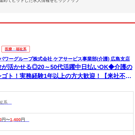
緩めてヒットした求人情報をピックアップ
医療・福祉系
パワーグループ株式会社 ケアサービス事業部(介護) 広島支店
験が活かせる◎20～50代活躍中日払いOK◆介護の
シゴト！実務経験1年以上の方大歓迎！【来社不
！WEB・電話登録ＯＫ】
福祉系
0
円〜
1,400
円