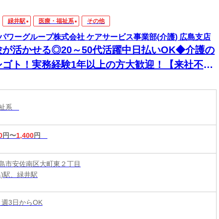
緑井駅
医療・福祉系
その他
パワーグループ株式会社 ケアサービス事業部(介護) 広島支店
験が活かせる◎20～50代活躍中日払いOK◆介護の
シゴト！実務経験1年以上の方大歓迎！【来社不
！WEB・電話登録ＯＫ】
福祉系
0
円〜
1,400
円
島市安佐南区大町東２丁目
島)駅、緑井駅
 週3日からOK