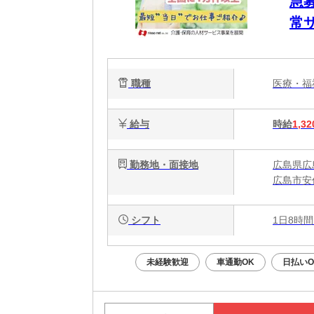
急
常サ
職種
医療・
給与
時給
1,32
勤務地・面接地
広島県広
広島市安
シフト
1日8時間
未経験歓迎
車通勤OK
日払いO