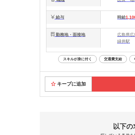
給与
時給
1,10
勤務地・面接地
広島県広
緑井駅
スキルが身に付く
交通費支給
キープに追加
以下の