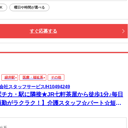
K
曜日や時間が選べる
すぐ応募する
緑井駅
医療・福祉系
その他
会社スタッフサービス/H10494249
駅チカ・駅に隣接★JR七軒茶屋から徒歩1分♪毎日
通勤がラクラク！】介護スタッフ☆パート☆短時
勤務☆日勤のみ☆
福祉系