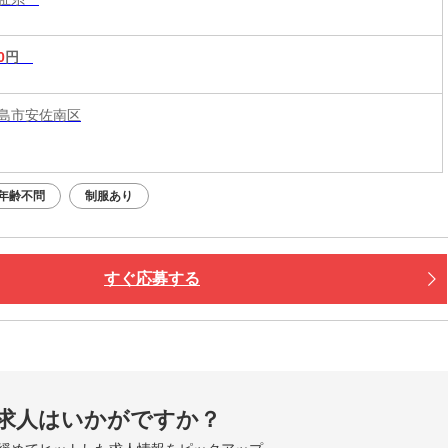
0
円
島市安佐南区
年齢不問
制服あり
すぐ応募する
求人はいかがですか？