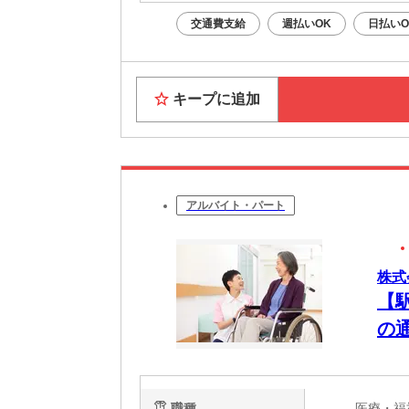
交通費支給
週払いOK
日払いO
キープに追加
アルバイト・パート
株式
【
の
間
職種
医療・