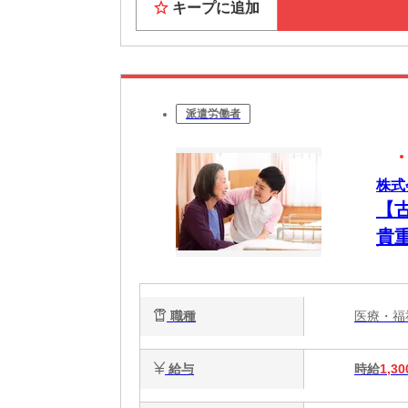
キープに追加
派遣労働者
株式
【
貴
躍
職種
医療・
給与
時給
1,30