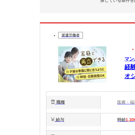
探している条件を
派遣労働者
マン
経
オ
要
職種
医療・
給与
時給
1,30