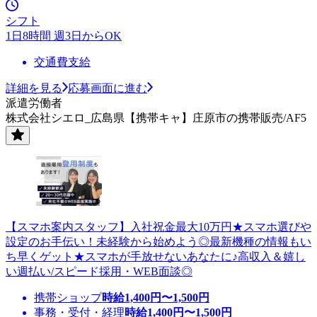
シフト
1日8時間 週3日からOK
交通費支給
詳細を見る
応募画面に進む
派遣労働者
株式会社シエロ_広島県【携帯キャ】庄原市の携帯販売/AF5
【スマホ案内スタッフ】入社祝金最大10万円★スマホ選びや
設定のお手伝い！未経験から始めよう◎最新機種の情報もい
ち早くゲット★スマホが手放せないあなたに♪高収入＆嬉し
い週払い/スピード採用・WEB面談◎
携帯ショップ
時給
1,400
円〜
1,500
円
事務・受付・経理
時給
1,400
円〜
1,500
円