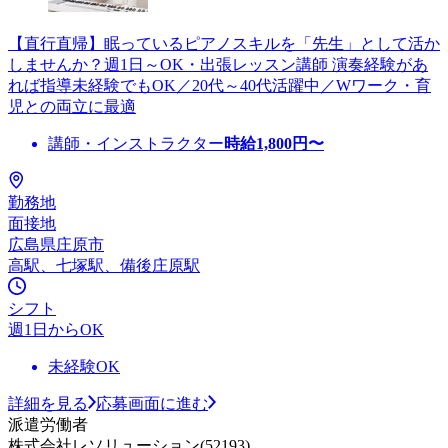
【直行直帰】眠っているピアノスキルを「先生」として活か
しませんか？週1日～OK・出張レッスン講師 演奏経験があ
れば指導未経験でもOK／20代～40代活躍中／Wワーク・育
児との両立に最適
講師・インストラクター
時給
1,800
円〜
勤務地
面接地
広島県庄原市
高駅、七塚駅、備後庄原駅
シフト
週1日からOK
未経験OK
詳細を見る
応募画面に進む
派遣労働者
株式会社レソリューション(52193)