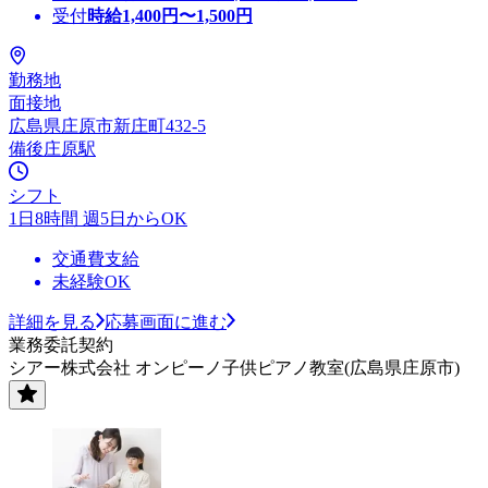
受付
時給
1,400
円〜
1,500
円
勤務地
面接地
広島県庄原市新庄町432-5
備後庄原駅
シフト
1日8時間 週5日からOK
交通費支給
未経験OK
詳細を見る
応募画面に進む
業務委託契約
シアー株式会社 オンピーノ子供ピアノ教室(広島県庄原市)