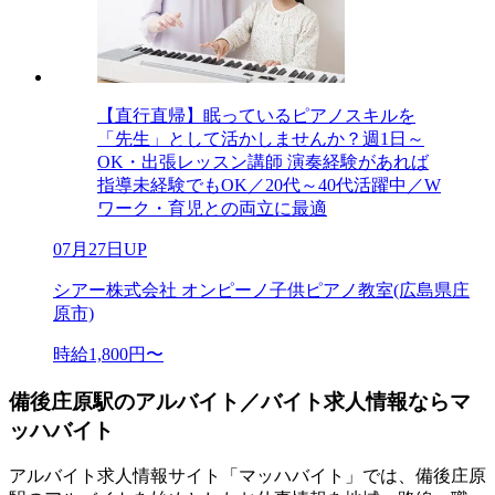
【直行直帰】眠っているピアノスキルを
「先生」として活かしませんか？週1日～
OK・出張レッスン講師 演奏経験があれば
指導未経験でもOK／20代～40代活躍中／W
ワーク・育児との両立に最適
07月27日UP
シアー株式会社 オンピーノ子供ピアノ教室(広島県庄
原市)
時給1,800円〜
備後庄原駅のアルバイト／バイト求人情報ならマ
ッハバイト
アルバイト求人情報サイト「マッハバイト」では、備後庄原