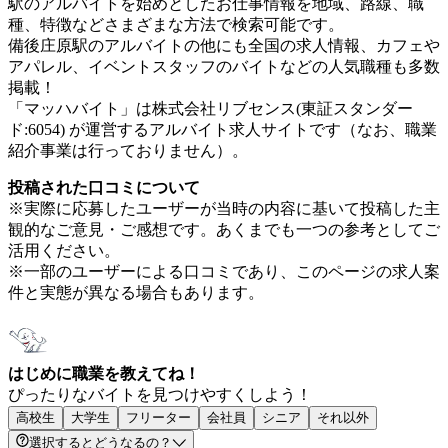
駅のアルバイトを始めとしたお仕事情報を地域、路線、職
種、特徴などさまざまな方法で検索可能です。
備後庄原駅のアルバイトの他にも全国の求人情報、カフェや
アパレル、イベントスタッフのバイトなどの人気職種も多数
掲載！
「マッハバイト」は株式会社リブセンス(東証スタンダー
ド:6054) が運営するアルバイト求人サイトです（なお、職業
紹介事業は行っておりません）。
投稿された口コミについて
※実際に応募したユーザーが当時の内容に基いて投稿した主
観的なご意見・ご感想です。あくまでも一つの参考としてご
活用ください。
※一部のユーザーによる口コミであり、このページの求人案
件と実態が異なる場合もあります。
はじめに職業を教えてね！
ぴったりなバイトを見つけやすくしよう！
高校生
大学生
フリーター
会社員
シニア
それ以外
選択するとどうなるの？