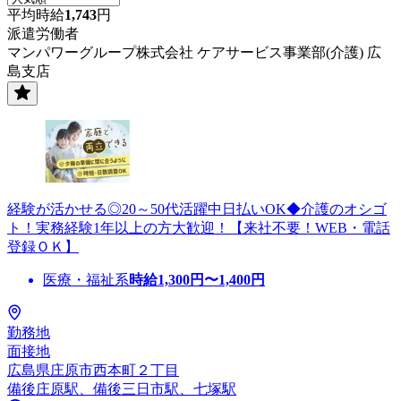
平均時給
1,743
円
派遣労働者
マンパワーグループ株式会社 ケアサービス事業部(介護) 広
島支店
経験が活かせる◎20～50代活躍中日払いOK◆介護のオシゴ
ト！実務経験1年以上の方大歓迎！【来社不要！WEB・電話
登録ＯＫ】
医療・福祉系
時給
1,300
円〜
1,400
円
勤務地
面接地
広島県庄原市西本町２丁目
備後庄原駅、備後三日市駅、七塚駅