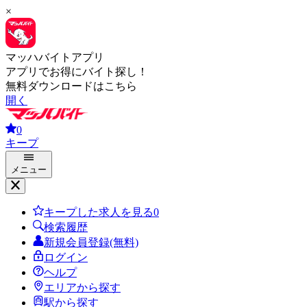
×
マッハバイトアプリ
アプリでお得にバイト探し！
無料ダウンロードはこちら
開く
0
キープ
メニュー
キープした求人を見る
0
検索履歴
新規会員登録(無料)
ログイン
ヘルプ
エリアから探す
駅から探す