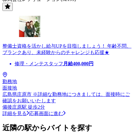
整備士資格を活かし給与UPを目指しましょう！ 年齢不問、
ブランクあり、未経験からのチャレンジも応援★
修理・メンテスタッフ
月給
400,000
円
勤務地
面接地
広島県庄原市 ※詳細な勤務地につきましては、面接時にご
確認をお願いいたします
備後庄原駅 徒歩2分
詳細を見る
応募画面に進む
近隣の駅からバイトを探す