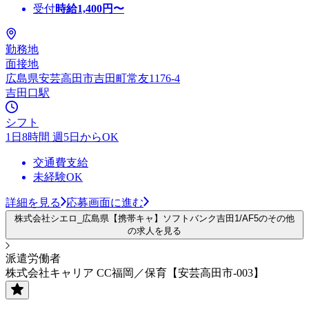
受付
時給
1,400
円〜
勤務地
面接地
広島県安芸高田市吉田町常友1176-4
吉田口駅
シフト
1日8時間 週5日からOK
交通費支給
未経験OK
詳細を見る
応募画面に進む
株式会社シエロ_広島県【携帯キャ】ソフトバンク吉田1/AF5のその他
の求人を見る
派遣労働者
株式会社キャリア CC福岡／保育【安芸高田市-003】