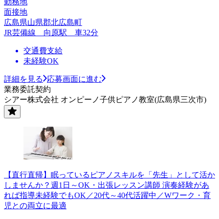
勤務地
面接地
広島県山県郡北広島町
JR芸備線 向原駅 車32分
交通費支給
未経験OK
詳細を見る
応募画面に進む
業務委託契約
シアー株式会社 オンピーノ子供ピアノ教室(広島県三次市)
【直行直帰】眠っているピアノスキルを「先生」として活か
しませんか？週1日～OK・出張レッスン講師 演奏経験があ
れば指導未経験でもOK／20代～40代活躍中／Wワーク・育
児との両立に最適