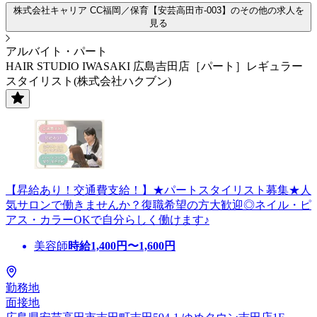
株式会社キャリア CC福岡／保育【安芸高田市-003】のその他の求人を
見る
アルバイト・パート
HAIR STUDIO IWASAKI 広島吉田店［パート］レギュラー
スタイリスト(株式会社ハクブン)
【昇給あり！交通費支給！】★パートスタイリスト募集★人
気サロンで働きませんか？復職希望の方大歓迎◎ネイル・ピ
アス・カラーOKで自分らしく働けます♪
美容師
時給
1,400
円〜
1,600
円
勤務地
面接地