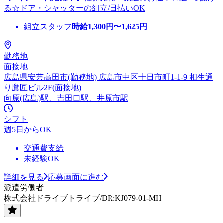
る☆ドア・シャッターの組立/日払いOK
組立スタッフ
時給
1,300
円〜
1,625
円
勤務地
面接地
広島県安芸高田市(勤務地) 広島市中区十日市町1-1-9 相生通
り鷹匠ビル2F(面接地)
向原(広島)駅、吉田口駅、井原市駅
シフト
週5日からOK
交通費支給
未経験OK
詳細を見る
応募画面に進む
派遣労働者
株式会社ドライブトライブ/DR:KJ079-01-MH