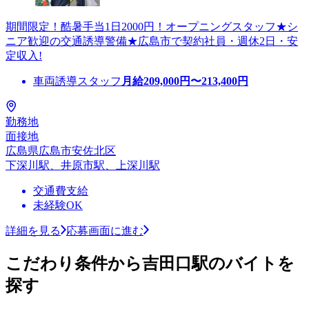
期間限定！酷暑手当1日2000円！オープニングスタッフ★シ
ニア歓迎の交通誘導警備★広島市で契約社員・週休2日・安
定収入!
車両誘導スタッフ
月給
209,000
円〜
213,400
円
勤務地
面接地
広島県広島市安佐北区
下深川駅、井原市駅、上深川駅
交通費支給
未経験OK
詳細を見る
応募画面に進む
こだわり条件から吉田口駅のバイトを
探す