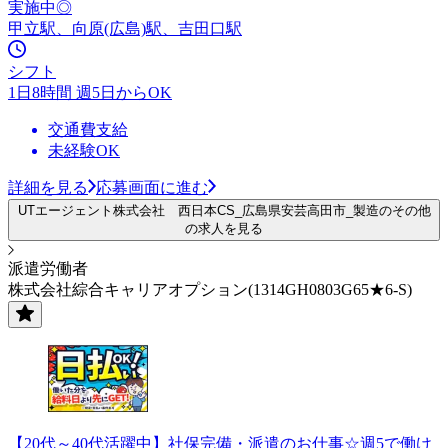
実施中◎
甲立駅、向原(広島)駅、吉田口駅
シフト
1日8時間 週5日からOK
交通費支給
未経験OK
詳細を見る
応募画面に進む
UTエージェント株式会社 西日本CS_広島県安芸高田市_製造のその他
の求人を見る
派遣労働者
株式会社綜合キャリアオプション(1314GH0803G65★6-S)
【20代～40代活躍中】社保完備・派遣のお仕事☆週5で働け