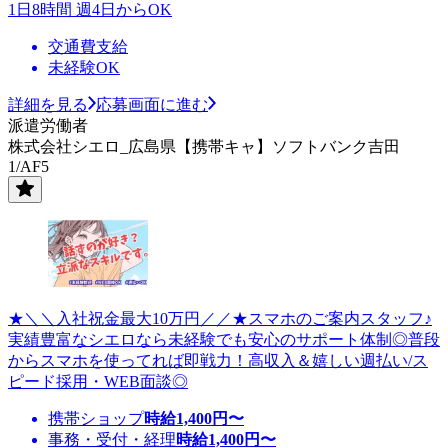
1日8時間 週4日からOK
交通費支給
未経験OK
詳細を見る
応募画面に進む
派遣労働者
株式会社シエロ_広島県【携帯キャ】ソフトバンク吉田
1/AF5
★＼＼入社祝金最大10万円／／★スマホのご案内スタッフ♪
実績豊富なシエロなら未経験でも安心のサポート体制◎普段
からスマホを使ってれば即戦力！高収入＆嬉しい週払い/ス
ピード採用・WEB面談◎
携帯ショップ
時給
1,400
円〜
事務・受付・経理
時給
1,400
円〜