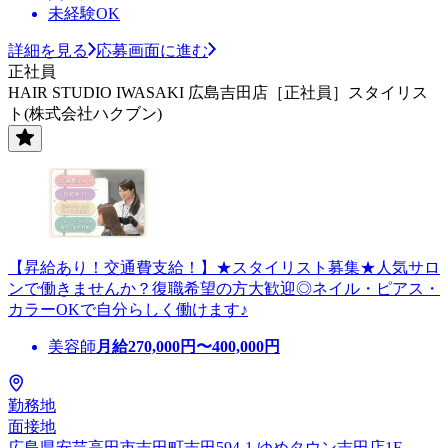
未経験OK
詳細を見る
応募画面に進む
正社員
HAIR STUDIO IWASAKI 広島吉田店［正社員］スタイリス
ト(株式会社ハクブン)
【昇給あり！交通費支給！】★スタイリスト募集★人気サロ
ンで働きませんか？復職希望の方大歓迎◎ネイル・ピアス・
カラーOKで自分らしく働けます♪
美容師
月給
270,000
円〜
400,000
円
勤務地
面接地
広島県安芸高田市吉田町吉田594-1 ゆめタウン吉田店1F