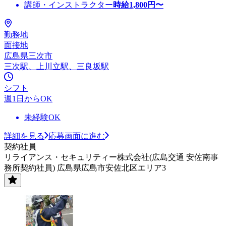
講師・インストラクター
時給
1,800
円〜
勤務地
面接地
広島県三次市
三次駅、上川立駅、三良坂駅
シフト
週1日からOK
未経験OK
詳細を見る
応募画面に進む
契約社員
リライアンス・セキュリティー株式会社(広島交通 安佐南事
務所契約社員) 広島県広島市安佐北区エリア3