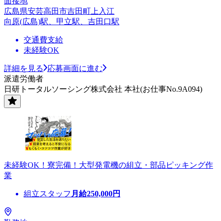
面接地
広島県安芸高田市吉田町上入江
向原(広島)駅、甲立駅、吉田口駅
交通費支給
未経験OK
詳細を見る
応募画面に進む
派遣労働者
日研トータルソーシング株式会社 本社(お仕事No.9A094)
未経験OK！寮完備！大型発電機の組立・部品ピッキング作
業
組立スタッフ
月給
250,000
円