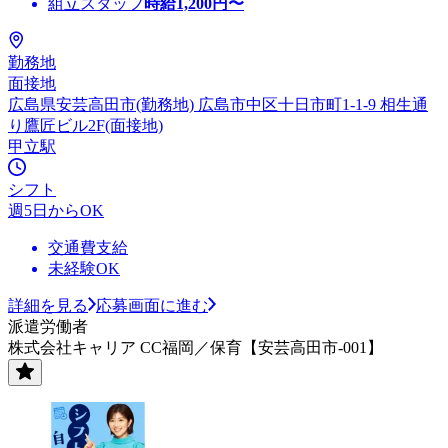
組立スタッフ
時給
1,200
円〜
勤務地
面接地
広島県安芸高田市(勤務地) 広島市中区十日市町1-1-9 相生通
り鷹匠ビル2F(面接地)
甲立駅
シフト
週5日からOK
交通費支給
未経験OK
詳細を見る
応募画面に進む
派遣労働者
株式会社キャリア CC福岡／保育【安芸高田市-001】