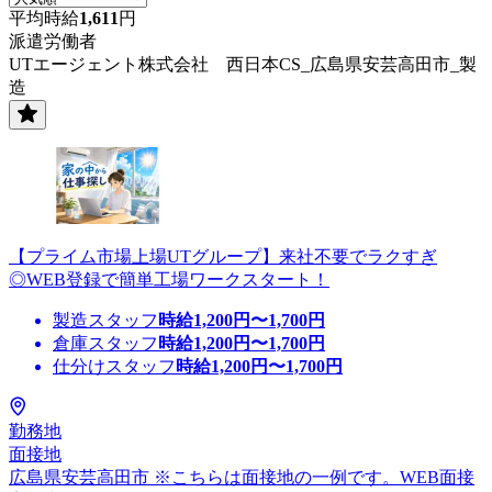
平均時給
1,611
円
派遣労働者
UTエージェント株式会社 西日本CS_広島県安芸高田市_製
造
【プライム市場上場UTグループ】来社不要でラクすぎ
◎WEB登録で簡単工場ワークスタート！
製造スタッフ
時給
1,200
円〜
1,700
円
倉庫スタッフ
時給
1,200
円〜
1,700
円
仕分けスタッフ
時給
1,200
円〜
1,700
円
勤務地
面接地
広島県安芸高田市 ※こちらは面接地の一例です。WEB面接