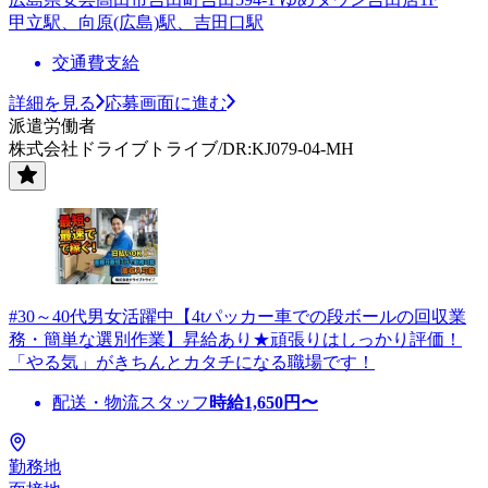
甲立駅、向原(広島)駅、吉田口駅
交通費支給
詳細を見る
応募画面に進む
派遣労働者
株式会社ドライブトライブ/DR:KJ079-04-MH
#30～40代男女活躍中【4tパッカー車での段ボールの回収業
務・簡単な選別作業】昇給あり★頑張りはしっかり評価！
「やる気」がきちんとカタチになる職場です！
配送・物流スタッフ
時給
1,650
円〜
勤務地