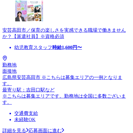
安芸高田市／保育の楽しさを実感できる職場で働きません
か？【派遣社員】※資格必須
幼児教育スタッフ
時給
1,600
円〜
勤務地
面接地
広島県安芸高田市 ※こちらは募集エリアの一例となりま
す。
最寄り駅：吉田口駅など
※こちらは募集エリアです。勤務地は全国に多数ございま
す。
交通費支給
未経験OK
詳細を見る
応募画面に進む