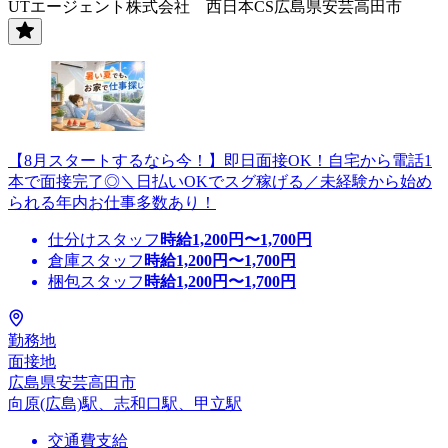
UTエージェント株式会社 西日本CS広島県安芸高田市
【8月スタートするなら今！】即日面接OK！自宅から電話1
本で面接完了◎＼日払いOKでスグ稼げる／未経験から始め
られる年内お仕事多数あり！
仕分けスタッフ
時給
1,200
円〜
1,700
円
倉庫スタッフ
時給
1,200
円〜
1,700
円
梱包スタッフ
時給
1,200
円〜
1,700
円
勤務地
面接地
広島県安芸高田市
向原(広島)駅、志和口駅、甲立駅
交通費支給