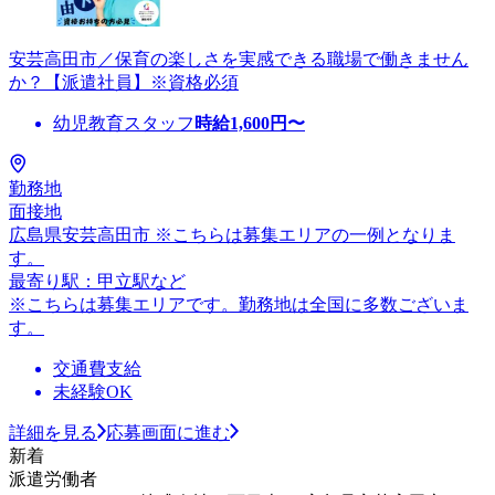
安芸高田市／保育の楽しさを実感できる職場で働きません
か？【派遣社員】※資格必須
幼児教育スタッフ
時給
1,600
円〜
勤務地
面接地
広島県安芸高田市 ※こちらは募集エリアの一例となりま
す。
最寄り駅：甲立駅など
※こちらは募集エリアです。勤務地は全国に多数ございま
す。
交通費支給
未経験OK
詳細を見る
応募画面に進む
新着
派遣労働者