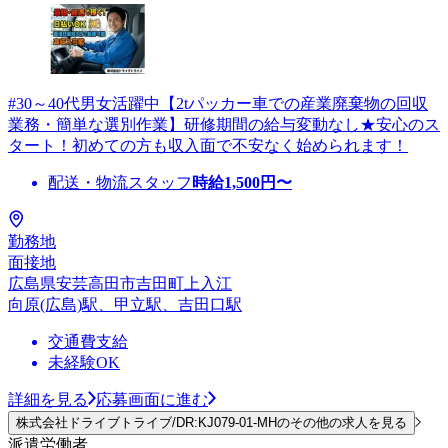
#30～40代男女活躍中【2tパッカー車での産業廃棄物の回収
業務・簡単な選別作業】研修期間の給与変動なし★安心のス
タート！初めての方も収入面で不安なく始められます！
配送・物流スタッフ
時給
1,500
円〜
勤務地
面接地
広島県安芸高田市吉田町上入江
向原(広島)駅、甲立駅、吉田口駅
交通費支給
未経験OK
詳細を見る
応募画面に進む
株式会社ドライブトライブ/DR:KJ079-01-MHのその他の求人を見る
派遣労働者