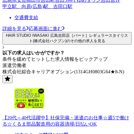
広島県安芸高田市吉田町吉田594-1 ゆめタウン吉田店1F
甲立駅、向原(広島)駅、吉田口駅
交通費支給
詳細を見る
応募画面に進む
HAIR STUDIO IWASAKI 広島吉田店［パート］レギュラースタイリス
ト(株式会社ハクブン)のその他の求人を見る
以下の求人はいかがですか？
条件を緩めてヒットした求人情報をピックアップ
派遣労働者
株式会社綜合キャリアオプション(1314GH0803G64★8-N)
【20代～40代活躍中】社保完備・派遣のお仕事☆週5で働け
る☆くるま部品製造用の容器清掃/日払いOK