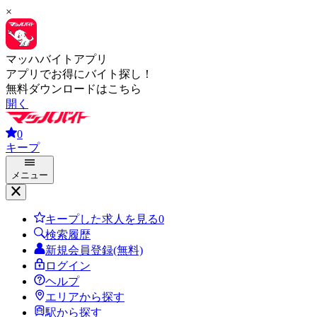
×
マッハバイトアプリ
アプリでお得にバイト探し！
無料ダウンロードはこちら
開く
0
キープ
メニュー
キープした求人を見る
0
検索履歴
新規会員登録(無料)
ログイン
ヘルプ
エリアから探す
駅から探す