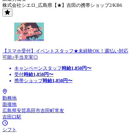
株式会社シエロ_広島県【★】吉田の携帯ショップ2/KB6
【スマホ受付】イベントスタッフ★未経験OK！週払い対応
可能♪手当充実◎
キャンペーンスタッフ
時給
1,850
円〜
受付
時給
1,850
円〜
携帯ショップ
時給
1,850
円〜
勤務地
面接地
広島県安芸高田市吉田町常友
吉田口駅
シフト