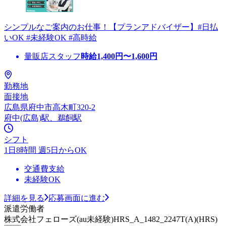
シンプルなご案内のお仕事！【プランアドバイザー】#日払
いOK #未経験OK #高時給
量販店スタッフ
時給
1,400
円〜
1,600
円
勤務地
面接地
広島県府中市高木町320-2
府中(広島)駅、鵜飼駅
シフト
1日8時間 週5日からOK
交通費支給
未経験OK
詳細を見る
応募画面に進む
派遣労働者
株式会社フェローズ(au未経験)HRS_A_1482_2247T(A)(HRS)