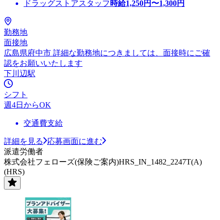
ドラッグストアスタッフ
時給
1,250
円〜
1,300
円
勤務地
面接地
広島県府中市 詳細な勤務地につきましては、面接時にご確
認をお願いいたします
下川辺駅
シフト
週4日からOK
交通費支給
詳細を見る
応募画面に進む
派遣労働者
株式会社フェローズ(保険ご案内)HRS_IN_1482_2247T(A)
(HRS)