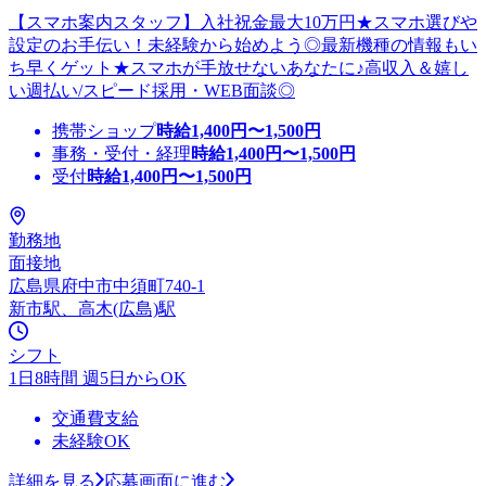
【スマホ案内スタッフ】入社祝金最大10万円★スマホ選びや
設定のお手伝い！未経験から始めよう◎最新機種の情報もい
ち早くゲット★スマホが手放せないあなたに♪高収入＆嬉し
い週払い/スピード採用・WEB面談◎
携帯ショップ
時給
1,400
円〜
1,500
円
事務・受付・経理
時給
1,400
円〜
1,500
円
受付
時給
1,400
円〜
1,500
円
勤務地
面接地
広島県府中市中須町740-1
新市駅、高木(広島)駅
シフト
1日8時間 週5日からOK
交通費支給
未経験OK
詳細を見る
応募画面に進む