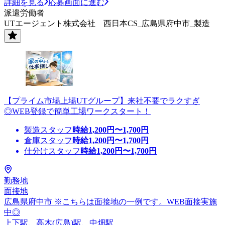
詳細を見る
応募画面に進む
派遣労働者
UTエージェント株式会社 西日本CS_広島県府中市_製造
【プライム市場上場UTグループ】来社不要でラクすぎ
◎WEB登録で簡単工場ワークスタート！
製造スタッフ
時給
1,200
円〜
1,700
円
倉庫スタッフ
時給
1,200
円〜
1,700
円
仕分けスタッフ
時給
1,200
円〜
1,700
円
勤務地
面接地
広島県府中市 ※こちらは面接地の一例です。WEB面接実施
中◎
上下駅、高木(広島)駅、中畑駅