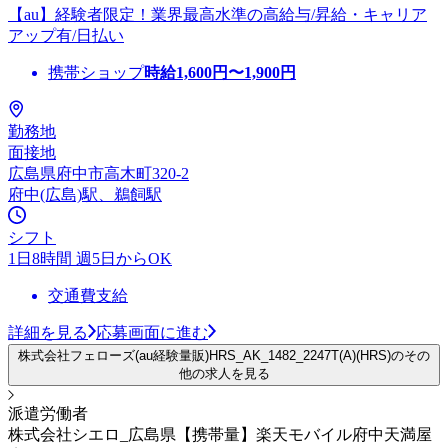
【au】経験者限定！業界最高水準の高給与/昇給・キャリア
アップ有/日払い
携帯ショップ
時給
1,600
円〜
1,900
円
勤務地
面接地
広島県府中市高木町320-2
府中(広島)駅、鵜飼駅
シフト
1日8時間 週5日からOK
交通費支給
詳細を見る
応募画面に進む
株式会社フェローズ(au経験量販)HRS_AK_1482_2247T(A)(HRS)のその
他の求人を見る
派遣労働者
株式会社シエロ_広島県【携帯量】楽天モバイル府中天満屋