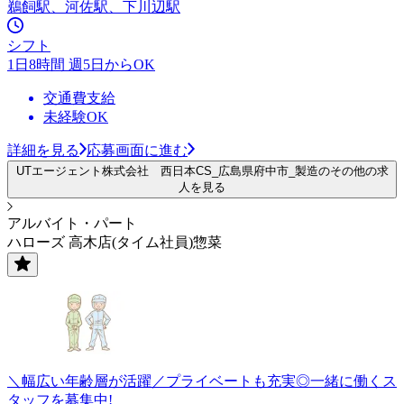
鵜飼駅、河佐駅、下川辺駅
シフト
1日8時間 週5日からOK
交通費支給
未経験OK
詳細を見る
応募画面に進む
UTエージェント株式会社 西日本CS_広島県府中市_製造のその他の求
人を見る
アルバイト・パート
ハローズ 高木店(タイム社員)惣菜
＼幅広い年齢層が活躍／プライベートも充実◎一緒に働くス
タッフを募集中!