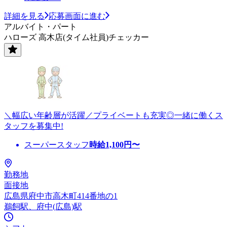
詳細を見る
応募画面に進む
アルバイト・パート
ハローズ 高木店(タイム社員)チェッカー
＼幅広い年齢層が活躍／プライベートも充実◎一緒に働くス
タッフを募集中!
スーパースタッフ
時給
1,100
円〜
勤務地
面接地
広島県府中市高木町414番地の1
鵜飼駅、府中(広島)駅