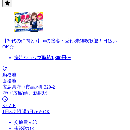
【20代の仲間と♪】auの接客・受付/未経験歓迎！日払い
OK☆
携帯ショップ
時給
1,300
円〜
勤務地
面接地
広島県府中市高木町320-2
府中(広島)駅、鵜飼駅
シフト
1日8時間 週5日からOK
交通費支給
未経験OK