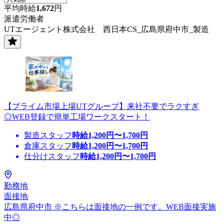
平均時給
1,672
円
派遣労働者
UTエージェント株式会社 西日本CS_広島県府中市_製造
【プライム市場上場UTグループ】来社不要でラクすぎ
◎WEB登録で簡単工場ワークスタート！
製造スタッフ
時給
1,200
円〜
1,700
円
倉庫スタッフ
時給
1,200
円〜
1,700
円
仕分けスタッフ
時給
1,200
円〜
1,700
円
勤務地
面接地
広島県府中市 ※こちらは面接地の一例です。WEB面接実施
中◎