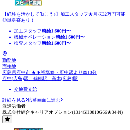
【経験を活かして働こう♪】加工スタッフ★月収32万円可能
◎単身寮あり！
加工スタッフ
時給
1,600
円〜
機械オペレーション
時給
1,600
円〜
検査スタッフ
時給
1,600
円〜
勤務地
面接地
広島県府中市 ★JR福塩線・府中駅より車10分
府中(広島)駅、鵜飼駅、高木(広島)駅
交通費支給
詳細を見る
応募画面に進む
派遣労働者
株式会社綜合キャリアオプション(1314GH0810G66★34-N)