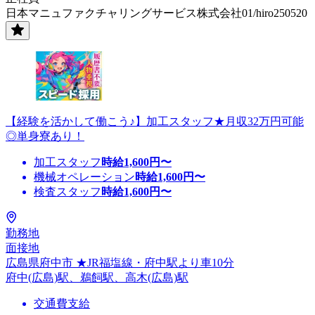
日本マニュファクチャリングサービス株式会社01/hiro250520
【経験を活かして働こう♪】加工スタッフ★月収32万円可能
◎単身寮あり！
加工スタッフ
時給
1,600
円〜
機械オペレーション
時給
1,600
円〜
検査スタッフ
時給
1,600
円〜
勤務地
面接地
広島県府中市 ★JR福塩線・府中駅より車10分
府中(広島)駅、鵜飼駅、高木(広島)駅
交通費支給