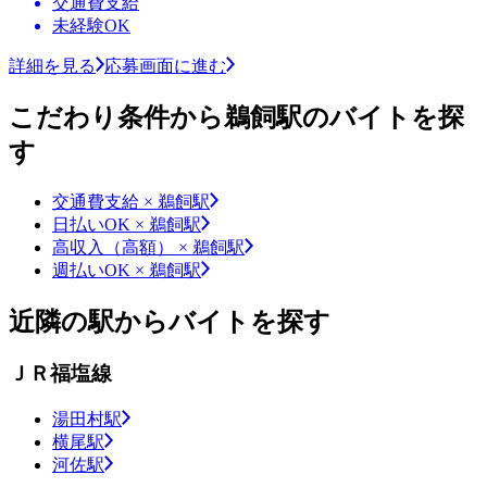
交通費支給
未経験OK
詳細を見る
応募画面に進む
こだわり条件から鵜飼駅のバイトを探
す
交通費支給 × 鵜飼駅
日払いOK × 鵜飼駅
高収入（高額） × 鵜飼駅
週払いOK × 鵜飼駅
近隣の駅からバイトを探す
ＪＲ福塩線
湯田村駅
横尾駅
河佐駅