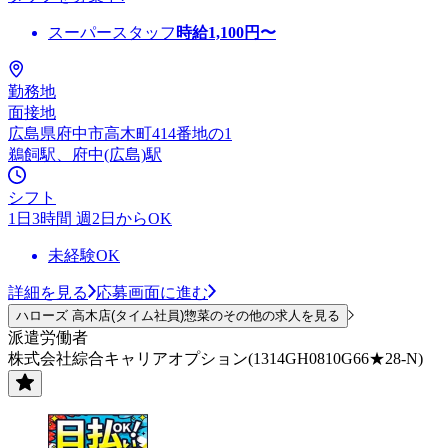
スーパースタッフ
時給
1,100
円〜
勤務地
面接地
広島県府中市高木町414番地の1
鵜飼駅、府中(広島)駅
シフト
1日3時間 週2日からOK
未経験OK
詳細を見る
応募画面に進む
ハローズ 高木店(タイム社員)惣菜のその他の求人を見る
派遣労働者
株式会社綜合キャリアオプション(1314GH0810G66★28-N)