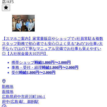
店/AF5
【スマホご案内】家電量販店やショップで♪社員常駐＆複数
スタッフ勤務で初心者でも安心◎よく見る”あの”お仕事♪大
手ならではの丁寧なマニュアル完備でお仕事も覚えやすい
◎【入社祝金最大10万円】
携帯ショップ
時給
1,800
円〜
2,000
円
事務・受付・経理
時給
1,800
円〜
2,000
円
受付
時給
1,800
円〜
2,000
円
勤務地
面接地
広島県府中市府川町186-1
府中(広島)駅、鵜飼駅