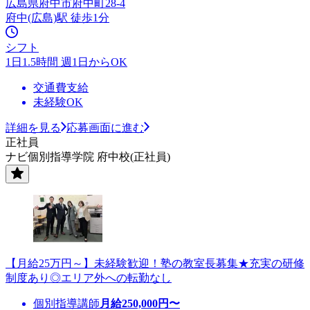
広島県府中市府中町28-4
府中(広島)駅 徒歩1分
シフト
1日1.5時間 週1日からOK
交通費支給
未経験OK
詳細を見る
応募画面に進む
正社員
ナビ個別指導学院 府中校(正社員)
【月給25万円～】未経験歓迎！塾の教室長募集★充実の研修
制度あり◎エリア外への転勤なし
個別指導講師
月給
250,000
円〜