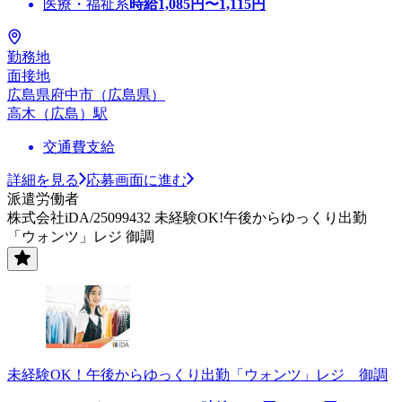
医療・福祉系
時給
1,085
円〜
1,115
円
勤務地
面接地
広島県府中市（広島県）
高木（広島）駅
交通費支給
詳細を見る
応募画面に進む
派遣労働者
株式会社iDA/25099432 未経験OK!午後からゆっくり出勤
「ウォンツ」レジ 御調
未経験OK！午後からゆっくり出勤「ウォンツ」レジ 御調