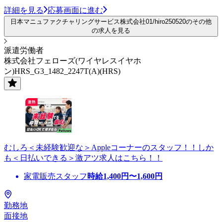
詳細を見る
応募画面に進む
日本マニュファクチャリングサービス株式会社01/hiro250520のその他
の求人を見る
派遣労働者
株式会社フェローズ(ワイヤレスイヤホ
ン)HRS_G3_1482_2247T(A)(HRS)
むしろ＜未経験歓迎な＞Appleコーナーのスタッフ！！しか
も＜日払いできる＞激アツ求人はこちら！！
家電販売スタッフ
時給
1,400
円〜
1,600
円
勤務地
面接地