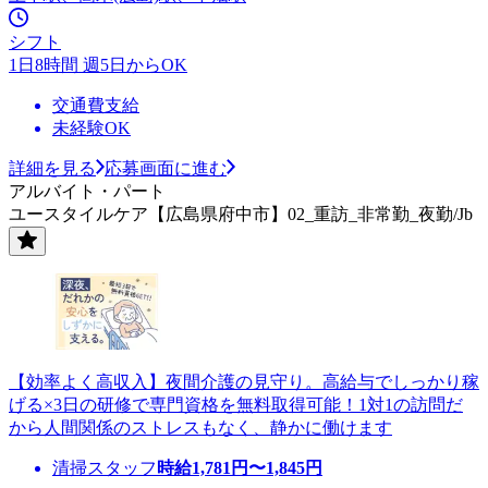
シフト
1日8時間 週5日からOK
交通費支給
未経験OK
詳細を見る
応募画面に進む
アルバイト・パート
ユースタイルケア【広島県府中市】02_重訪_非常勤_夜勤/Jb
【効率よく高収入】夜間介護の見守り。高給与でしっかり稼
げる×3日の研修で専門資格を無料取得可能！1対1の訪問だ
から人間関係のストレスもなく、静かに働けます
清掃スタッフ
時給
1,781
円〜
1,845
円