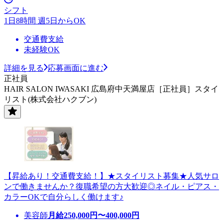
シフト
1日8時間 週5日からOK
交通費支給
未経験OK
詳細を見る
応募画面に進む
正社員
HAIR SALON IWASAKI 広島府中天満屋店［正社員］スタイ
リスト(株式会社ハクブン)
【昇給あり！交通費支給！】★スタイリスト募集★人気サロ
ンで働きませんか？復職希望の方大歓迎◎ネイル・ピアス・
カラーOKで自分らしく働けます♪
美容師
月給
250,000
円〜
400,000
円