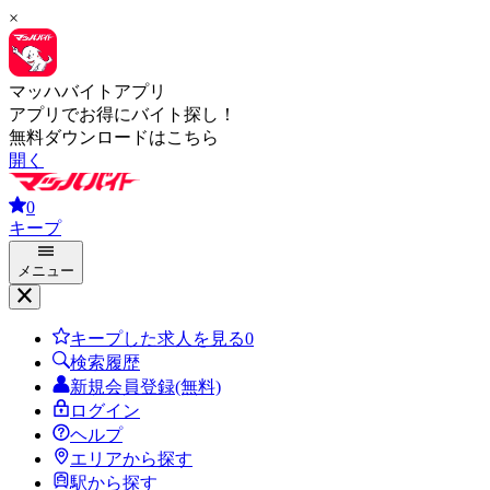
×
マッハバイトアプリ
アプリでお得にバイト探し！
無料ダウンロードはこちら
開く
0
キープ
メニュー
キープした求人を見る
0
検索履歴
新規会員登録(無料)
ログイン
ヘルプ
エリアから探す
駅から探す