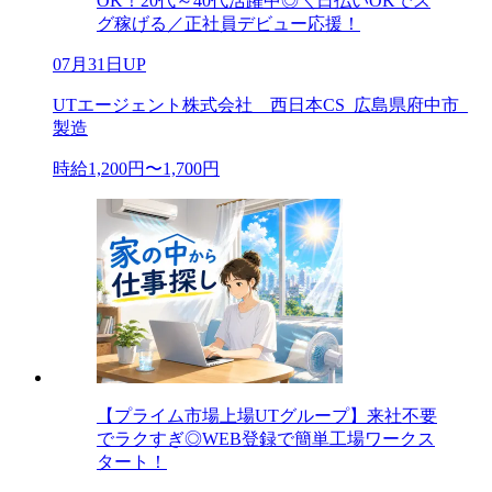
OK！20代～40代活躍中◎＼日払いOKでス
グ稼げる／正社員デビュー応援！
07月31日UP
UTエージェント株式会社 西日本CS_広島県府中市_
製造
時給1,200円〜1,700円
【プライム市場上場UTグループ】来社不要
でラクすぎ◎WEB登録で簡単工場ワークス
タート！