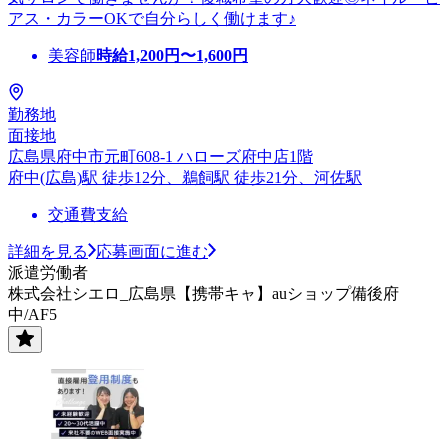
アス・カラーOKで自分らしく働けます♪
美容師
時給
1,200
円〜
1,600
円
勤務地
面接地
広島県府中市元町608-1 ハローズ府中店1階
府中(広島)駅 徒歩12分、鵜飼駅 徒歩21分、河佐駅
交通費支給
詳細を見る
応募画面に進む
派遣労働者
株式会社シエロ_広島県【携帯キャ】auショップ備後府
中/AF5