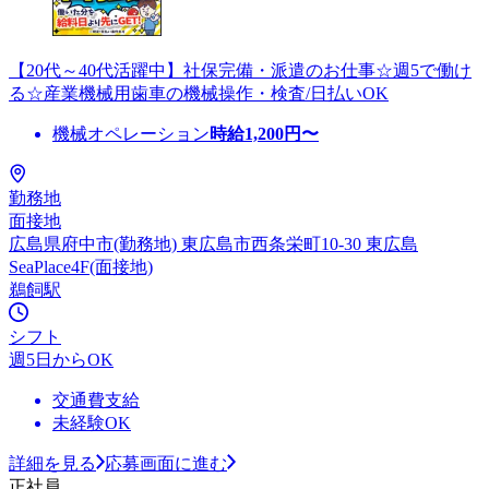
【20代～40代活躍中】社保完備・派遣のお仕事☆週5で働け
る☆産業機械用歯車の機械操作・検査/日払いOK
機械オペレーション
時給
1,200
円〜
勤務地
面接地
広島県府中市(勤務地) 東広島市西条栄町10-30 東広島
SeaPlace4F(面接地)
鵜飼駅
シフト
週5日からOK
交通費支給
未経験OK
詳細を見る
応募画面に進む
正社員