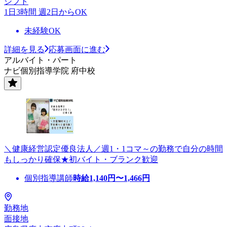
シフト
1日3時間 週2日からOK
未経験OK
詳細を見る
応募画面に進む
アルバイト・パート
ナビ個別指導学院 府中校
＼健康経営認定優良法人／週1・1コマ～の勤務で自分の時間
もしっかり確保★初バイト・ブランク歓迎
個別指導講師
時給
1,140
円〜
1,466
円
勤務地
面接地