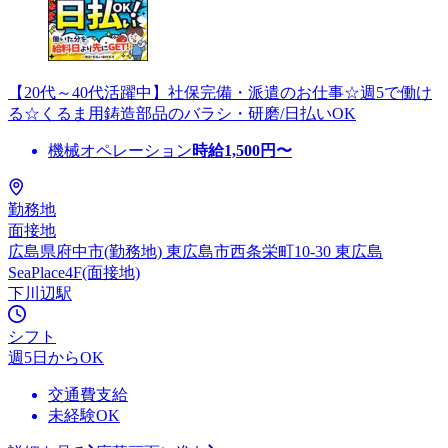
【20代～40代活躍中】社保完備・派遣のお仕事☆週5で働け
る☆くるま用鋳造部品のバラシ・研磨/日払いOK
機械オペレーション
時給
1,500
円〜
勤務地
面接地
広島県府中市(勤務地) 東広島市西条栄町10-30 東広島
SeaPlace4F(面接地)
下川辺駅
シフト
週5日からOK
交通費支給
未経験OK