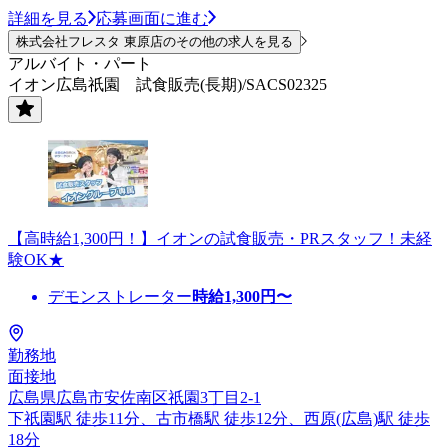
詳細を見る
応募画面に進む
株式会社フレスタ 東原店のその他の求人を見る
アルバイト・パート
イオン広島祇園 試食販売(長期)/SACS02325
【高時給1,300円！】イオンの試食販売・PRスタッフ！未経
験OK★
デモンストレーター
時給
1,300
円〜
勤務地
面接地
広島県広島市安佐南区祇園3丁目2-1
下祇園駅 徒歩11分、古市橋駅 徒歩12分、西原(広島)駅 徒歩
18分