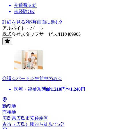
交通費支給
未経験OK
詳細を見る
応募画面に進む
アルバイト・パート
株式会社スタッフサービス/H10489905
介護☆パート☆午前中のみ☆
医療・福祉系
時給
1,210
円〜
1,240
円
勤務地
面接地
広島県広島市安佐南区
古市（広島）駅から徒歩で5分