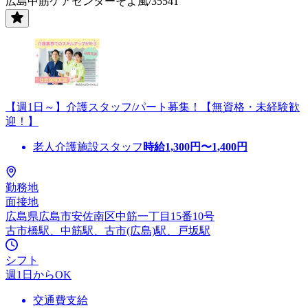
広島中筋ケアセンターそよ風/35541
【週1日～】介護スタッフ/パート募集！【無資格・未経験歓
迎！】
老人介護施設スタッフ
時給
1,300
円〜
1,400
円
勤務地
面接地
広島県広島市安佐南区中筋一丁目15番10号
古市橋駅、中筋駅、古市(広島)駅、戸坂駅
シフト
週1日からOK
交通費支給