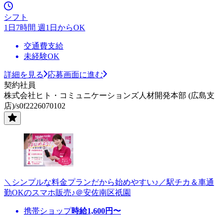
シフト
1日7時間 週1日からOK
交通費支給
未経験OK
詳細を見る
応募画面に進む
契約社員
株式会社ヒト・コミュニケーションズ人材開発本部 (広島支
店)/s0f2226070102
＼シンプルな料金プランだから始めやすい♪／駅チカ＆車通
勤OKのスマホ販売♪＠安佐南区祇園
携帯ショップ
時給
1,600
円〜