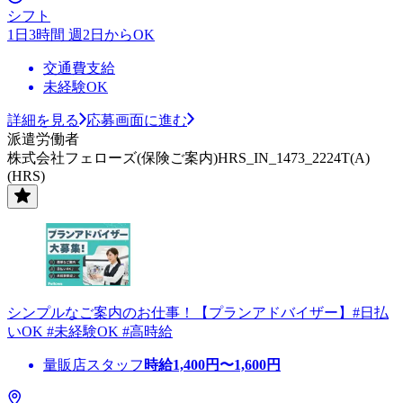
シフト
1日3時間 週2日からOK
交通費支給
未経験OK
詳細を見る
応募画面に進む
派遣労働者
株式会社フェローズ(保険ご案内)HRS_IN_1473_2224T(A)
(HRS)
シンプルなご案内のお仕事！【プランアドバイザー】#日払
いOK #未経験OK #高時給
量販店スタッフ
時給
1,400
円〜
1,600
円