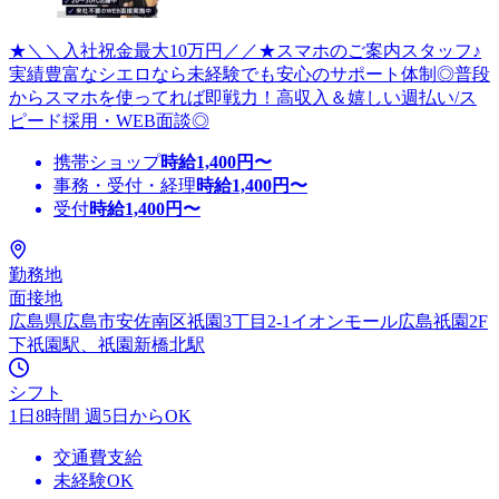
★＼＼入社祝金最大10万円／／★スマホのご案内スタッフ♪
実績豊富なシエロなら未経験でも安心のサポート体制◎普段
からスマホを使ってれば即戦力！高収入＆嬉しい週払い/ス
ピード採用・WEB面談◎
携帯ショップ
時給
1,400
円〜
事務・受付・経理
時給
1,400
円〜
受付
時給
1,400
円〜
勤務地
面接地
広島県広島市安佐南区祇園3丁目2-1イオンモール広島祇園2F
下祇園駅、祇園新橋北駅
シフト
1日8時間 週5日からOK
交通費支給
未経験OK