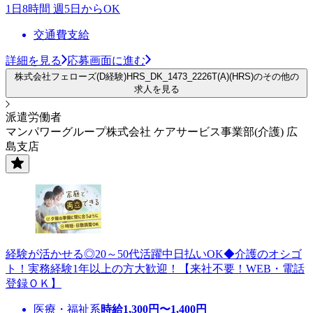
1日8時間 週5日からOK
交通費支給
詳細を見る
応募画面に進む
株式会社フェローズ(D経験)HRS_DK_1473_2226T(A)(HRS)のその他の
求人を見る
派遣労働者
マンパワーグループ株式会社 ケアサービス事業部(介護) 広
島支店
経験が活かせる◎20～50代活躍中日払いOK◆介護のオシゴ
ト！実務経験1年以上の方大歓迎！【来社不要！WEB・電話
登録ＯＫ】
医療・福祉系
時給
1,300
円〜
1,400
円