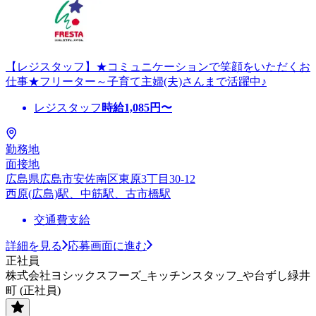
【レジスタッフ】★コミュニケーションで笑顔をいただくお
仕事★フリーター～子育て主婦(夫)さんまで活躍中♪
レジスタッフ
時給
1,085
円〜
勤務地
面接地
広島県広島市安佐南区東原3丁目30-12
西原(広島)駅、中筋駅、古市橋駅
交通費支給
詳細を見る
応募画面に進む
正社員
株式会社ヨシックスフーズ_キッチンスタッフ_や台ずし緑井
町 (正社員)