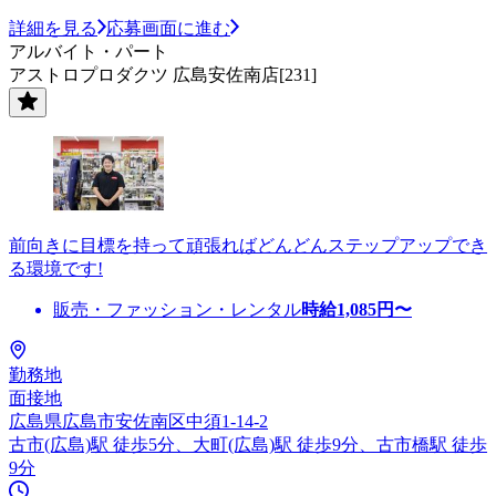
詳細を見る
応募画面に進む
アルバイト・パート
アストロプロダクツ 広島安佐南店[231]
前向きに目標を持って頑張ればどんどんステップアップでき
る環境です!
販売・ファッション・レンタル
時給
1,085
円〜
勤務地
面接地
広島県広島市安佐南区中須1-14-2
古市(広島)駅 徒歩5分、大町(広島)駅 徒歩9分、古市橋駅 徒歩
9分