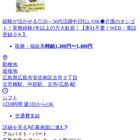
経験が活かせる◎20～50代活躍中日払いOK◆介護のオシゴ
ト！実務経験1年以上の方大歓迎！【来社不要！WEB・電話
登録ＯＫ】
医療・福祉系
時給
1,300
円〜
1,400
円
勤務地
面接地
広島県広島市安佐南区古市３丁目
古市橋駅、中筋駅、古市(広島)駅
シフト
1日8時間 週3日からOK
交通費支給
詳細を見る
応募画面に進む
アルバイト・パート