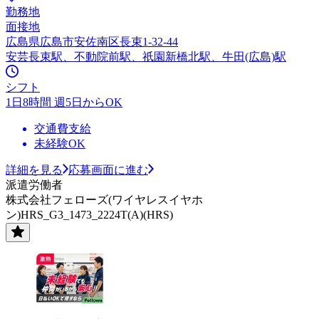
勤務地
面接地
広島県広島市安佐南区長束1-32-44
安芸長束駅、不動院前駅、祇園新橋北駅、牛田(広島)駅
シフト
1日8時間 週5日からOK
交通費支給
未経験OK
詳細を見る
応募画面に進む
派遣労働者
株式会社フェローズ(ワイヤレスイヤホ
ン)HRS_G3_1473_2224T(A)(HRS)