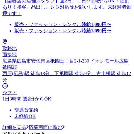
【楽器店の店舗スタッフ】週2日、１日3時間からOK！社割
あり！接客、品出し、レジ対応等お願いします。未経験者歓
迎です！
販売・ファッション・レンタル
時給
1,090
円〜
販売・ファッション・レンタル
時給
1,090
円〜
勤務地
面接地
広島県広島市安佐南区祇園三丁目2-1-230 イオンモール広島
祗園2F
西原(広島)駅 徒歩18分、下祇園駅 徒歩9分、古市橋駅 徒歩12
分
シフト
1日3時間 週2日からOK
交通費支給
未経験OK
詳細を見る
応募画面に進む
アルバイト・パート