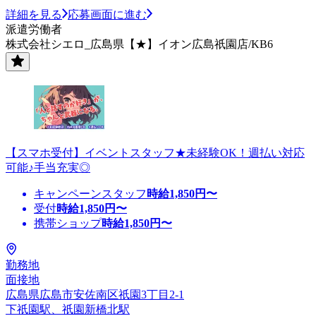
詳細を見る
応募画面に進む
派遣労働者
株式会社シエロ_広島県【★】イオン広島祇園店/KB6
【スマホ受付】イベントスタッフ★未経験OK！週払い対応
可能♪手当充実◎
キャンペーンスタッフ
時給
1,850
円〜
受付
時給
1,850
円〜
携帯ショップ
時給
1,850
円〜
勤務地
面接地
広島県広島市安佐南区祇園3丁目2-1
下祇園駅、祇園新橋北駅