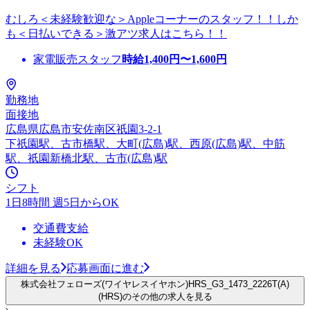
むしろ＜未経験歓迎な＞Appleコーナーのスタッフ！！しか
も＜日払いできる＞激アツ求人はこちら！！
家電販売スタッフ
時給
1,400
円〜
1,600
円
勤務地
面接地
広島県広島市安佐南区祇園3-2-1
下祇園駅、古市橋駅、大町(広島)駅、西原(広島)駅、中筋
駅、祇園新橋北駅、古市(広島)駅
シフト
1日8時間 週5日からOK
交通費支給
未経験OK
詳細を見る
応募画面に進む
株式会社フェローズ(ワイヤレスイヤホン)HRS_G3_1473_2226T(A)
(HRS)のその他の求人を見る