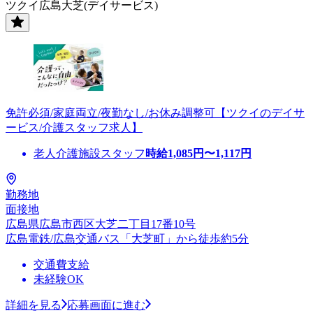
ツクイ広島大芝(デイサービス)
免許必須/家庭両立/夜勤なし/お休み調整可【ツクイのデイサ
ービス/介護スタッフ求人】
老人介護施設スタッフ
時給
1,085
円〜
1,117
円
勤務地
面接地
広島県広島市西区大芝二丁目17番10号
広島電鉄/広島交通バス「大芝町」から徒歩約5分
交通費支給
未経験OK
詳細を見る
応募画面に進む