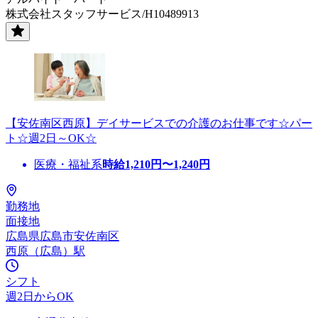
株式会社スタッフサービス/H10489913
【安佐南区西原】デイサービスでの介護のお仕事です☆パー
ト☆週2日～OK☆
医療・福祉系
時給
1,210
円〜
1,240
円
勤務地
面接地
広島県広島市安佐南区
西原（広島）駅
シフト
週2日からOK