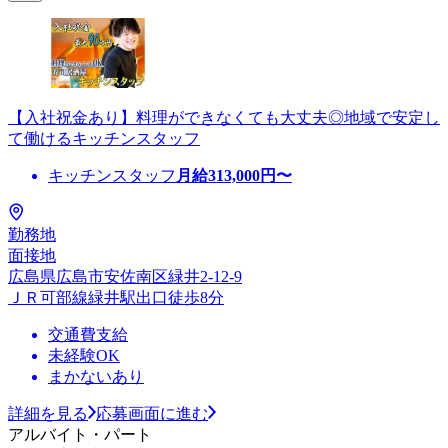
【入社祝金あり】料理ができなくても大丈夫◎地域で安定し
て働けるキッチンスタッフ
キッチンスタッフ
月給
313,000
円〜
勤務地
面接地
広島県広島市安佐南区緑井2-12-9
ＪＲ可部線緑井駅出口徒歩8分
交通費支給
未経験OK
まかないあり
詳細を見る
応募画面に進む
アルバイト・パート