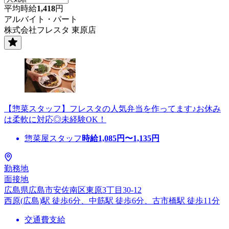
平均時給
1,418
円
アルバイト・パート
株式会社フレスタ 東原店
【惣菜スタッフ】フレスタの人気弁当を作ってます♪お休み
は柔軟に対応◎未経験OK！
惣菜屋スタッフ
時給
1,085
円〜
1,135
円
勤務地
面接地
広島県広島市安佐南区東原3丁目30-12
西原(広島)駅 徒歩6分、中筋駅 徒歩6分、古市橋駅 徒歩11分
交通費支給