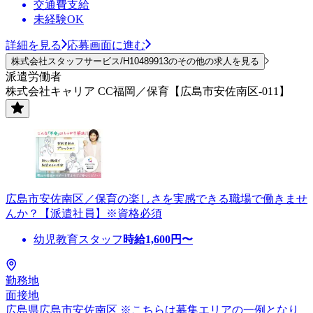
交通費支給
未経験OK
詳細を見る
応募画面に進む
株式会社スタッフサービス/H10489913のその他の求人を見る
派遣労働者
株式会社キャリア CC福岡／保育【広島市安佐南区-011】
広島市安佐南区／保育の楽しさを実感できる職場で働きませ
んか？【派遣社員】※資格必須
幼児教育スタッフ
時給
1,600
円〜
勤務地
面接地
広島県広島市安佐南区 ※こちらは募集エリアの一例となり