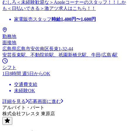
むしろ＜未経験歓迎な＞Appleコーナーのスタッフ！！しか
も＜日払いできる＞激アツ求人はこちら！！
家電販売スタッフ
時給
1,400
円〜
1,600
円
勤務地
面接地
広島県広島市安佐南区長束1-32-44
安芸長束駅、不動院前駅、祇園新橋北駅、牛田(広島)駅
シフト
1日8時間 週5日からOK
交通費支給
未経験OK
詳細を見る
応募画面に進む
アルバイト・パート
株式会社フレスタ 東原店