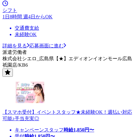
シフト
1日8時間 週4日からOK
交通費支給
未経験OK
詳細を見る
応募画面に進む
派遣労働者
株式会社シエロ_広島県【★】エディオンイオンモール広島
祇園店/KB6
【スマホ受付】イベントスタッフ★未経験OK！週払い対応
可能♪手当充実◎
キャンペーンスタッフ
時給
1,850
円〜
受付
時給
1,850
円〜