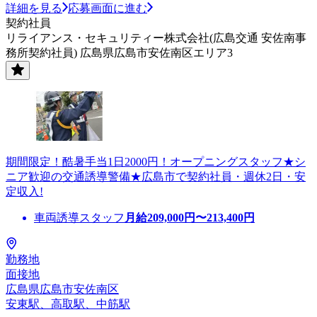
詳細を見る
応募画面に進む
契約社員
リライアンス・セキュリティー株式会社(広島交通 安佐南事
務所契約社員) 広島県広島市安佐南区エリア3
期間限定！酷暑手当1日2000円！オープニングスタッフ★シ
ニア歓迎の交通誘導警備★広島市で契約社員・週休2日・安
定収入!
車両誘導スタッフ
月給
209,000
円〜
213,400
円
勤務地
面接地
広島県広島市安佐南区
安東駅、高取駅、中筋駅