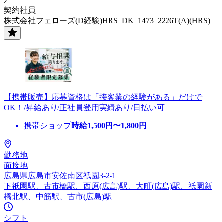
契約社員
株式会社フェローズ(D経験)HRS_DK_1473_2226T(A)(HRS)
【携帯販売】応募資格は「接客業の経験がある」だけで
OK！/昇給あり/正社員登用実績あり/日払い可
携帯ショップ
時給
1,500
円〜
1,800
円
勤務地
面接地
広島県広島市安佐南区祇園3-2-1
下祇園駅、古市橋駅、西原(広島)駅、大町(広島)駅、祇園新
橋北駅、中筋駅、古市(広島)駅
シフト