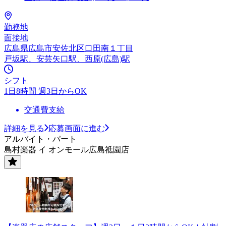
勤務地
面接地
広島県広島市安佐北区口田南１丁目
戸坂駅、安芸矢口駅、西原(広島)駅
シフト
1日8時間 週3日からOK
交通費支給
詳細を見る
応募画面に進む
アルバイト・パート
島村楽器 イ オンモール広島祗園店