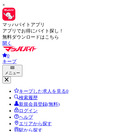
×
マッハバイトアプリ
アプリでお得にバイト探し！
無料ダウンロードはこちら
開く
0
キープ
メニュー
キープした求人を見る
0
検索履歴
新規会員登録(無料)
ログイン
ヘルプ
エリアから探す
駅から探す