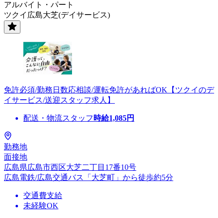
アルバイト・パート
ツクイ広島大芝(デイサービス)
免許必須/勤務日数応相談/運転免許があればOK【ツクイのデ
イサービス/送迎スタッフ求人】
配送・物流スタッフ
時給
1,085
円
勤務地
面接地
広島県広島市西区大芝二丁目17番10号
広島電鉄/広島交通バス「大芝町」から徒歩約5分
交通費支給
未経験OK