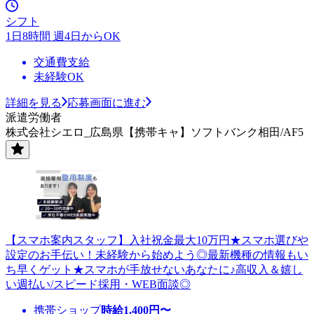
シフト
1日8時間 週4日からOK
交通費支給
未経験OK
詳細を見る
応募画面に進む
派遣労働者
株式会社シエロ_広島県【携帯キャ】ソフトバンク相田/AF5
【スマホ案内スタッフ】入社祝金最大10万円★スマホ選びや
設定のお手伝い！未経験から始めよう◎最新機種の情報もい
ち早くゲット★スマホが手放せないあなたに♪高収入＆嬉し
い週払い/スピード採用・WEB面談◎
携帯ショップ
時給
1,400
円〜