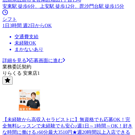
安東駅 徒歩6分、上安駅 徒歩12分、毘沙門台駅 徒歩15分
シフト
1日3時間 週2日からOK
交通費支給
未経験OK
まかないあり
詳細を見る
応募画面に進む
業務委託契約
りらくる 安東店1
【未経験から高収入セラピストに】無資格でも応募OK！完
全無料レッスンで未経験でも安心♪週1日～1時間～OK！好き
な時間に働ける♪60分最大3510円★週20時間以上入店できる