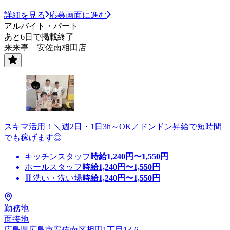
詳細を見る
応募画面に進む
アルバイト・パート
あと6日で掲載終了
来来亭 安佐南相田店
スキマ活用！＼週2日・1日3h～OK／ドンドン昇給で短時間
でも稼げます◎
キッチンスタッフ
時給
1,240
円〜
1,550
円
ホールスタッフ
時給
1,240
円〜
1,550
円
皿洗い・洗い場
時給
1,240
円〜
1,550
円
勤務地
面接地
広島県広島市安佐南区相田1丁目13-6