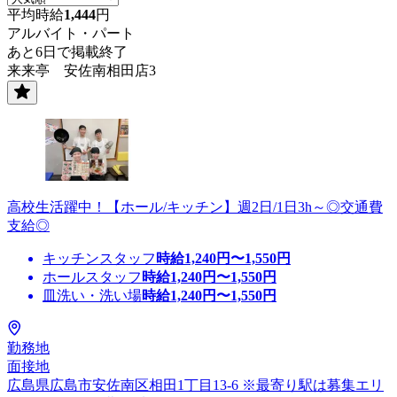
平均時給
1,444
円
アルバイト・パート
あと6日で掲載終了
来来亭 安佐南相田店3
高校生活躍中！【ホール/キッチン】週2日/1日3h～◎交通費
支給◎
キッチンスタッフ
時給
1,240
円〜
1,550
円
ホールスタッフ
時給
1,240
円〜
1,550
円
皿洗い・洗い場
時給
1,240
円〜
1,550
円
勤務地
面接地
広島県広島市安佐南区相田1丁目13-6 ※最寄り駅は募集エリ