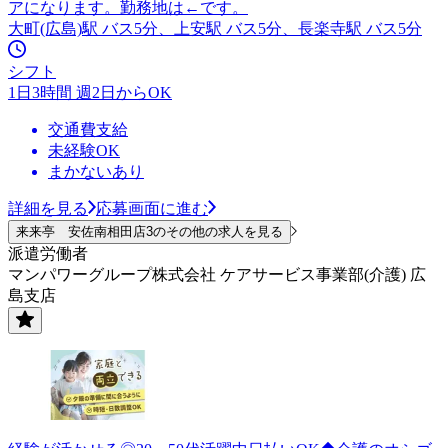
アになります。勤務地は←です。
大町(広島)駅 バス5分、上安駅 バス5分、長楽寺駅 バス5分
シフト
1日3時間 週2日からOK
交通費支給
未経験OK
まかないあり
詳細を見る
応募画面に進む
来来亭 安佐南相田店3のその他の求人を見る
派遣労働者
マンパワーグループ株式会社 ケアサービス事業部(介護) 広
島支店