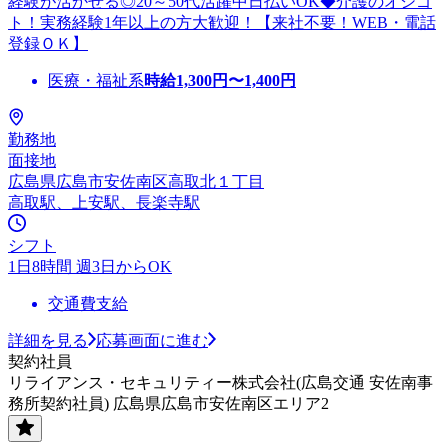
経験が活かせる◎20～50代活躍中日払いOK◆介護のオシゴ
ト！実務経験1年以上の方大歓迎！【来社不要！WEB・電話
登録ＯＫ】
医療・福祉系
時給
1,300
円〜
1,400
円
勤務地
面接地
広島県広島市安佐南区高取北１丁目
高取駅、上安駅、長楽寺駅
シフト
1日8時間 週3日からOK
交通費支給
詳細を見る
応募画面に進む
契約社員
リライアンス・セキュリティー株式会社(広島交通 安佐南事
務所契約社員) 広島県広島市安佐南区エリア2