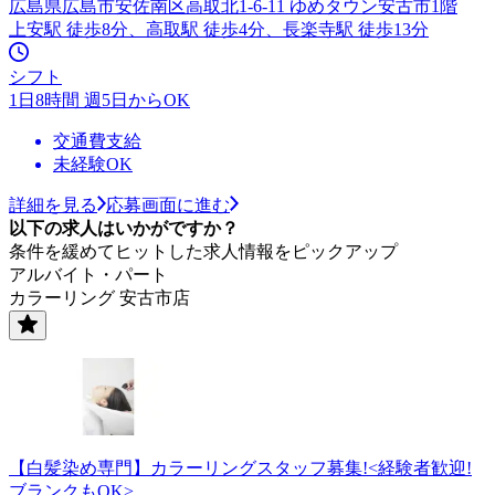
広島県広島市安佐南区高取北1-6-11 ゆめタウン安古市1階
上安駅 徒歩8分、高取駅 徒歩4分、長楽寺駅 徒歩13分
シフト
1日8時間 週5日からOK
交通費支給
未経験OK
詳細を見る
応募画面に進む
以下の求人はいかがですか？
条件を緩めてヒットした求人情報をピックアップ
アルバイト・パート
カラーリング 安古市店
【白髪染め専門】カラーリングスタッフ募集!<経験者歓迎!
ブランクもOK>