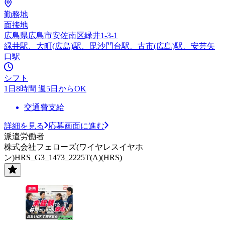
勤務地
面接地
広島県広島市安佐南区緑井1-3-1
緑井駅、大町(広島)駅、毘沙門台駅、古市(広島)駅、安芸矢
口駅
シフト
1日8時間 週5日からOK
交通費支給
詳細を見る
応募画面に進む
派遣労働者
株式会社フェローズ(ワイヤレスイヤホ
ン)HRS_G3_1473_2225T(A)(HRS)