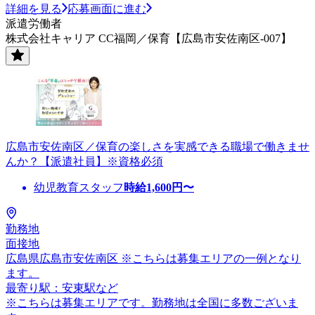
詳細を見る
応募画面に進む
派遣労働者
株式会社キャリア CC福岡／保育【広島市安佐南区-007】
広島市安佐南区／保育の楽しさを実感できる職場で働きませ
んか？【派遣社員】※資格必須
幼児教育スタッフ
時給
1,600
円〜
勤務地
面接地
広島県広島市安佐南区 ※こちらは募集エリアの一例となり
ます。
最寄り駅：安東駅など
※こちらは募集エリアです。勤務地は全国に多数ございま