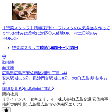
【惣菜スタッフ】積極採用中！フレスタの人気弁当を作って
ます♪お休みは柔軟に対応◎未経験OK！≪土日祝のみ
⇒OK♪≫
惣菜屋スタッフ
時給
1,085
円〜
1,135
円
勤務地
面接地
広島県広島市安佐南区相田1丁目1-44
安東駅 徒歩5分、毘沙門台駅 徒歩8分、大町(広島)駅 徒歩22
分
詳細を見る
応募画面に進む
契約社員
リライアンス・セキュリティー株式会社(広島交通 安佐南事
務所契約社員) 広島県広島市安佐南区エリア3