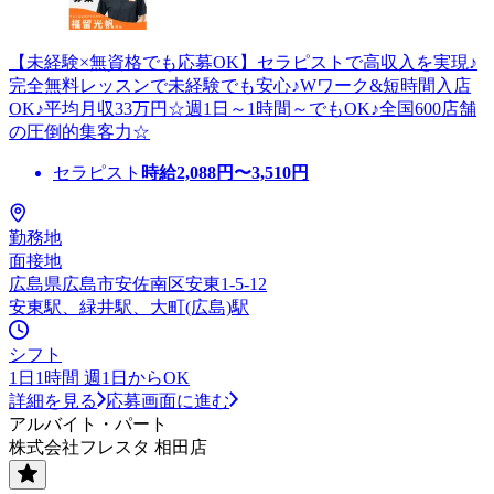
【未経験×無資格でも応募OK】セラピストで高収入を実現♪
完全無料レッスンで未経験でも安心♪Wワーク&短時間入店
OK♪平均月収33万円☆週1日～1時間～でもOK♪全国600店舗
の圧倒的集客力☆
セラピスト
時給
2,088
円〜
3,510
円
勤務地
面接地
広島県広島市安佐南区安東1-5-12
安東駅、緑井駅、大町(広島)駅
シフト
1日1時間 週1日からOK
詳細を見る
応募画面に進む
アルバイト・パート
株式会社フレスタ 相田店