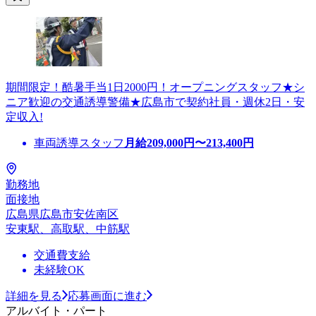
期間限定！酷暑手当1日2000円！オープニングスタッフ★シ
ニア歓迎の交通誘導警備★広島市で契約社員・週休2日・安
定収入!
車両誘導スタッフ
月給
209,000
円〜
213,400
円
勤務地
面接地
広島県広島市安佐南区
安東駅、高取駅、中筋駅
交通費支給
未経験OK
詳細を見る
応募画面に進む
アルバイト・パート