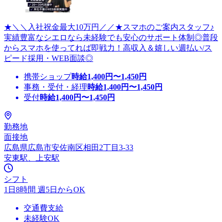
★＼＼入社祝金最大10万円／／★スマホのご案内スタッフ♪
実績豊富なシエロなら未経験でも安心のサポート体制◎普段
からスマホを使ってれば即戦力！高収入＆嬉しい週払い/ス
ピード採用・WEB面談◎
携帯ショップ
時給
1,400
円〜
1,450
円
事務・受付・経理
時給
1,400
円〜
1,450
円
受付
時給
1,400
円〜
1,450
円
勤務地
面接地
広島県広島市安佐南区相田2丁目3-33
安東駅、上安駅
シフト
1日8時間 週5日からOK
交通費支給
未経験OK