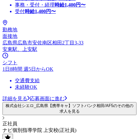
事務・受付・経理
時給
1,400
円〜
受付
時給
1,400
円〜
勤務地
面接地
広島県広島市安佐南区相田2丁目3-33
安東駅、上安駅
シフト
1日8時間 週5日からOK
交通費支給
未経験OK
詳細を見る
応募画面に進む
株式会社シエロ_広島県【携帯キャ】ソフトバンク相田/AF5のその他の
求人を見る
正社員
ナビ個別指導学院 上安校(正社員)