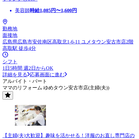
美容師
時給
1,085
円〜
1,600
円
勤務地
面接地
広島県広島市安佐南区高取北1-6-11 ユメタウン安古市店2階
高取駅 徒歩4分
シフト
1日5時間 週2日からOK
詳細を見る
応募画面に進む
アルバイト・パート
ママのリフォーム ゆめタウン安古市店(主婦(夫))
【主婦(夫)大歓迎】趣味を活かせる！洋服のお直し専門店の