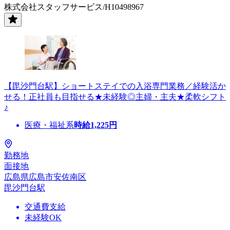
株式会社スタッフサービス/H10498967
【毘沙門台駅】ショートステイでの入浴専門業務／経験活か
せる！正社員も目指せる★未経験◎主婦・主夫★柔軟シフト
♪
医療・福祉系
時給
1,225
円
勤務地
面接地
広島県広島市安佐南区
毘沙門台駅
交通費支給
未経験OK