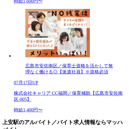
時給1,600円〜
広島市安佐南区／保育士資格を活かして無
理なく働ける◎【派遣社員】※資格必須
07月17日UP
株式会社キャリア CC福岡／保育補助【広島市安佐南
区-005】
時給1,400円〜
上安駅のアルバイト／バイト求人情報ならマッハ