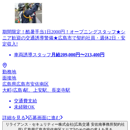
期間限定！酷暑手当1日2000円！オープニングスタッフ★シ
ニア歓迎の交通誘導警備★広島市で契約社員・週休2日・安
定収入!
車両誘導スタッフ
月給
209,000
円〜
213,400
円
勤務地
面接地
広島県広島市安佐南区
大町(広島)駅、上安駅、長楽寺駅
交通費支給
未経験OK
詳細を見る
応募画面に進む
リライアンス・セキュリティー株式会社(広島交通 安佐南事務所契約社
員) 広島県広島市安佐南区エリア2のその他の求人を見る