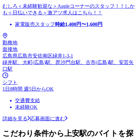
むしろ＜未経験歓迎な＞Appleコーナーのスタッフ！！しか
も＜日払いできる＞激アツ求人はこちら！！
家電販売スタッフ
時給
1,400
円〜
1,600
円
勤務地
面接地
広島県広島市安佐南区緑井1-3-1
緑井駅、大町(広島)駅、毘沙門台駅、古市(広島)駅、安芸矢
口駅
シフト
1日8時間 週5日からOK
交通費支給
未経験OK
詳細を見る
応募画面に進む
こだわり条件から上安駅のバイトを探