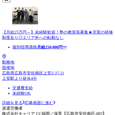
【月給25万円～】未経験歓迎！塾の教室長募集★充実の研修
制度あり◎エリア外への転勤なし
個別指導講師
月給
250,000
円〜
勤務地
面接地
広島県広島市安佐南区上安2-37-21
上安駅より徒歩4分
交通費支給
未経験OK
詳細を見る
応募画面に進む
派遣労働者
株式会社キャリア CC福岡／保育【広島市安佐南区-005】