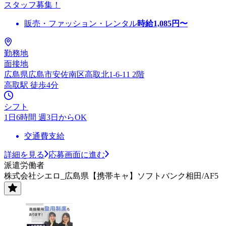
スタッフ募集！
販売・ファッション・レンタル
時給
1,085
円〜
勤務地
面接地
広島県広島市安佐南区高取北1-6-11 2階
高取駅 徒歩4分
シフト
1日6時間 週3日からOK
交通費支給
詳細を見る
応募画面に進む
派遣労働者
株式会社シエロ_広島県【携帯キャ】ソフトバンク相田/AF5