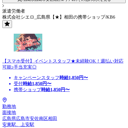
派遣労働者
株式会社シエロ_広島県【★】相田の携帯ショップ/KB6
【スマホ受付】イベントスタッフ★未経験OK！週払い対応
可能♪手当充実◎
キャンペーンスタッフ
時給
1,850
円〜
受付
時給
1,850
円〜
携帯ショップ
時給
1,850
円〜
勤務地
面接地
広島県広島市安佐南区相田
安東駅、上安駅