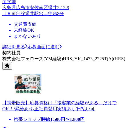
面接地
広島県広島市安佐南区緑井2-12-9
ＪＲ可部線緑井駅出口徒歩8分
交通費支給
未経験OK
まかないあり
詳細を見る
応募画面に進む
契約社員
株式会社フェローズ(YM経験)HRS_YK_1473_2225T(A)(HRS)
【携帯販売】応募資格は「接客業の経験がある」だけで
OK！/昇給あり/正社員登用実績あり/日払い可
携帯ショップ
時給
1,500
円〜
1,800
円