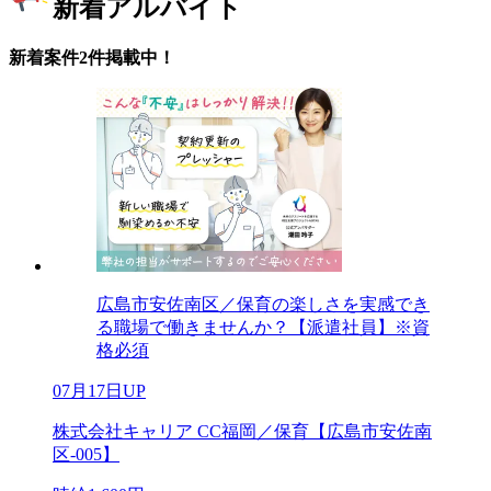
新着アルバイト
新着案件2件掲載中！
広島市安佐南区／保育の楽しさを実感でき
る職場で働きませんか？【派遣社員】※資
格必須
07月17日UP
株式会社キャリア CC福岡／保育【広島市安佐南
区-005】