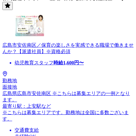
広島市安佐南区／保育の楽しさを実感できる職場で働きませ
んか？【派遣社員】※資格必須
幼児教育スタッフ
時給
1,600
円〜
勤務地
面接地
広島県広島市安佐南区 ※こちらは募集エリアの一例となり
ます。
最寄り駅：上安駅など
※こちらは募集エリアです。勤務地は全国に多数ございま
す。
交通費支給