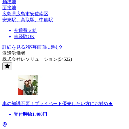
勤務地
面接地
広島県広島市安佐南区
安東駅、高取駅、中筋駅
交通費支給
未経験OK
詳細を見る
応募画面に進む
派遣労働者
株式会社レソリューション(54522)
車の知識不要！プライベート優先したい方にお勧め★
受付
時給
1,400
円