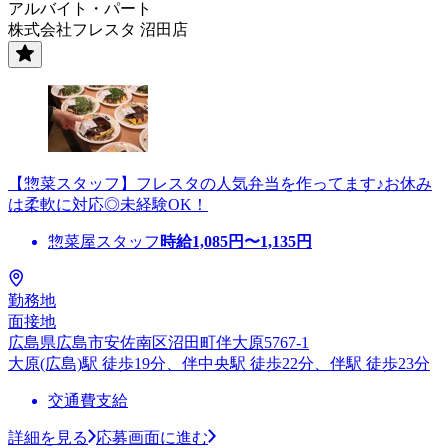
アルバイト・パート
株式会社フレスタ 沼田店
【惣菜スタッフ】フレスタの人気弁当を作ってます♪お休み
は柔軟に対応◎未経験OK！
惣菜屋スタッフ
時給
1,085
円〜
1,135
円
勤務地
面接地
広島県広島市安佐南区沼田町伴大原5767-1
大原(広島)駅 徒歩19分、伴中央駅 徒歩22分、伴駅 徒歩23分
交通費支給
詳細を見る
応募画面に進む