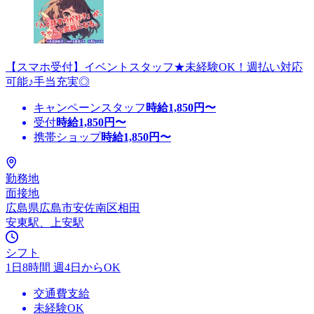
【スマホ受付】イベントスタッフ★未経験OK！週払い対応
可能♪手当充実◎
キャンペーンスタッフ
時給
1,850
円〜
受付
時給
1,850
円〜
携帯ショップ
時給
1,850
円〜
勤務地
面接地
広島県広島市安佐南区相田
安東駅、上安駅
シフト
1日8時間 週4日からOK
交通費支給
未経験OK