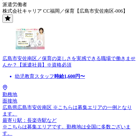
派遣労働者
株式会社キャリア CC福岡／保育【広島市安佐南区-006】
広島市安佐南区／保育の楽しさを実感できる職場で働きませ
んか？【派遣社員】※資格必須
幼児教育スタッフ
時給
1,600
円〜
勤務地
面接地
広島県広島市安佐南区 ※こちらは募集エリアの一例となり
ます。
最寄り駅：長楽寺駅など
※こちらは募集エリアです。勤務地は全国に多数ございま
す。