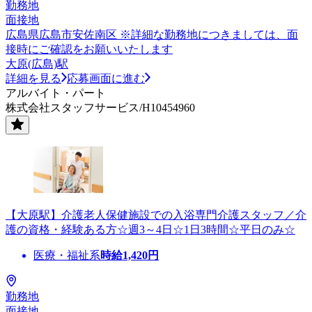
勤務地
面接地
広島県広島市安佐南区 ※詳細な勤務地につきましては、面
接時にご確認をお願いいたします
大原(広島)駅
詳細を見る
応募画面に進む
アルバイト・パート
株式会社スタッフサービス/H10454960
【大原駅】介護老人保健施設での入浴専門介護スタッフ／介
護の資格・経験ある方☆週3～4日☆1日3時間☆平日のみ☆
医療・福祉系
時給
1,420
円
勤務地
面接地