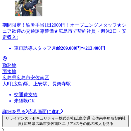
期間限定！酷暑手当1日2000円！オープニングスタッフ★シ
ニア歓迎の交通誘導警備★広島市で契約社員・週休2日・安
定収入!
車両誘導スタッフ
月給
209,000
円〜
213,400
円
勤務地
面接地
広島県広島市安佐南区
大町(広島)駅、上安駅、長楽寺駅
交通費支給
未経験OK
詳細を見る
応募画面に進む
リライアンス・セキュリティー株式会社(広島交通 安佐南事務所契約社
員) 広島県広島市安佐南区エリア2のその他の求人を見る