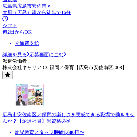
広島県広島市安佐南区
大原（広島）駅から徒歩で16分
シフト
週2日からOK
交通費支給
詳細を見る
応募画面に進む
派遣労働者
株式会社キャリア CC福岡／保育【広島市安佐南区-008】
広島市安佐南区／保育の楽しさを実感できる職場で働きませ
んか？【派遣社員】※資格必須
幼児教育スタッフ
時給
1,600
円〜