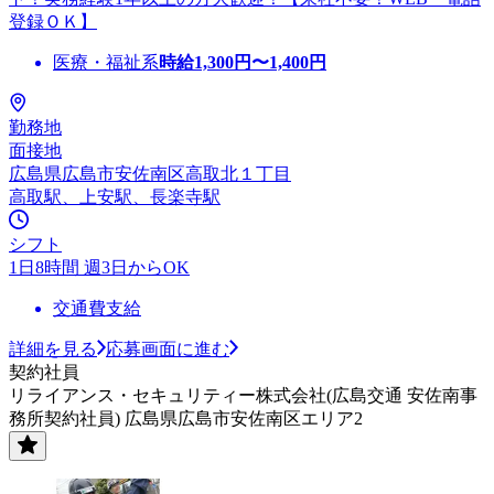
登録ＯＫ】
医療・福祉系
時給
1,300
円〜
1,400
円
勤務地
面接地
広島県広島市安佐南区高取北１丁目
高取駅、上安駅、長楽寺駅
シフト
1日8時間 週3日からOK
交通費支給
詳細を見る
応募画面に進む
契約社員
リライアンス・セキュリティー株式会社(広島交通 安佐南事
務所契約社員) 広島県広島市安佐南区エリア2