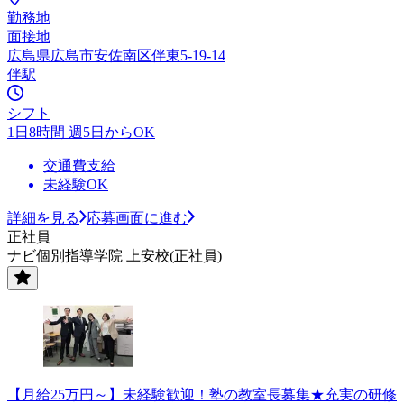
勤務地
面接地
広島県広島市安佐南区伴東5-19-14
伴駅
シフト
1日8時間 週5日からOK
交通費支給
未経験OK
詳細を見る
応募画面に進む
正社員
ナビ個別指導学院 上安校(正社員)
【月給25万円～】未経験歓迎！塾の教室長募集★充実の研修