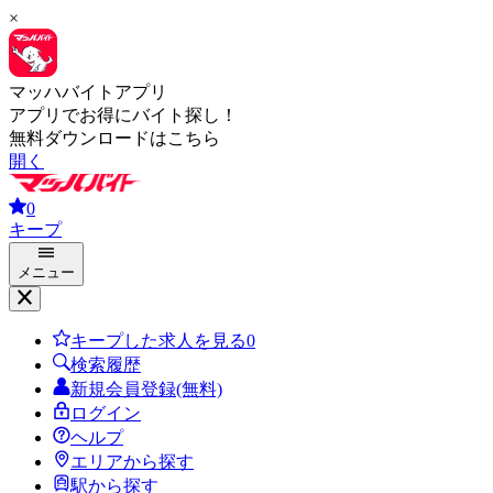
×
マッハバイトアプリ
アプリでお得にバイト探し！
無料ダウンロードはこちら
開く
0
キープ
メニュー
キープした求人を見る
0
検索履歴
新規会員登録(無料)
ログイン
ヘルプ
エリアから探す
駅から探す