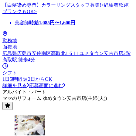
【白髪染め専門】カラーリングスタッフ募集!<経験者歓迎!
ブランクもOK>
美容師
時給
1,085
円〜
1,600
円
勤務地
面接地
広島県広島市安佐南区高取北1-6-11 ユメタウン安古市店2階
高取駅 徒歩4分
シフト
1日5時間 週2日からOK
詳細を見る
応募画面に進む
アルバイト・パート
ママのリフォーム ゆめタウン安古市店(主婦(夫))