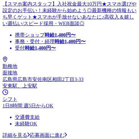
【スマホ案内スタッフ】入社祝金最大10万円★スマホ選びや
設定のお手伝い！未経験から始めよう◎最新機種の情報もい
ち早くゲット★スマホが手放せないあなたに♪高収入＆嬉し
い週払い/スピード採用・WEB面談◎
携帯ショップ
時給
1,400
円〜
事務・受付・経理
時給
1,400
円〜
受付
時給
1,400
円〜
勤務地
面接地
広島県広島市安佐南区相田2丁目3-33
安東駅、上安駅
シフト
1日8時間 週5日からOK
交通費支給
未経験OK
詳細を見る
応募画面に進む