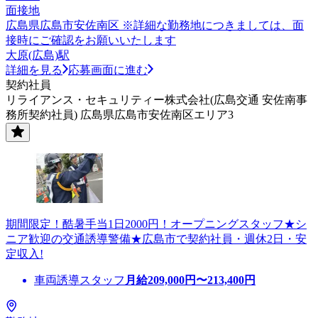
面接地
広島県広島市安佐南区 ※詳細な勤務地につきましては、面
接時にご確認をお願いいたします
大原(広島)駅
詳細を見る
応募画面に進む
契約社員
リライアンス・セキュリティー株式会社(広島交通 安佐南事
務所契約社員) 広島県広島市安佐南区エリア3
期間限定！酷暑手当1日2000円！オープニングスタッフ★シ
ニア歓迎の交通誘導警備★広島市で契約社員・週休2日・安
定収入!
車両誘導スタッフ
月給
209,000
円〜
213,400
円