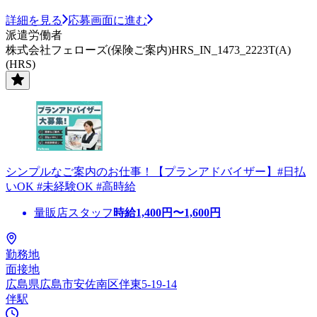
詳細を見る
応募画面に進む
派遣労働者
株式会社フェローズ(保険ご案内)HRS_IN_1473_2223T(A)
(HRS)
シンプルなご案内のお仕事！【プランアドバイザー】#日払
いOK #未経験OK #高時給
量販店スタッフ
時給
1,400
円〜
1,600
円
勤務地
面接地
広島県広島市安佐南区伴東5-19-14
伴駅