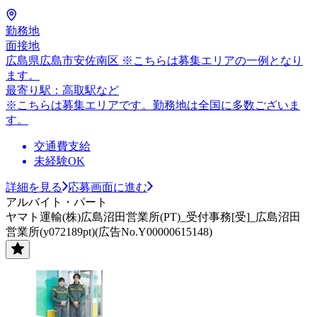
勤務地
面接地
広島県広島市安佐南区 ※こちらは募集エリアの一例となり
ます。
最寄り駅：高取駅など
※こちらは募集エリアです。勤務地は全国に多数ございま
す。
交通費支給
未経験OK
詳細を見る
応募画面に進む
アルバイト・パート
ヤマト運輸(株)広島沼田営業所(PT)_受付事務[受]_広島沼田
営業所(y072189pt)(広告No.Y00000615148)