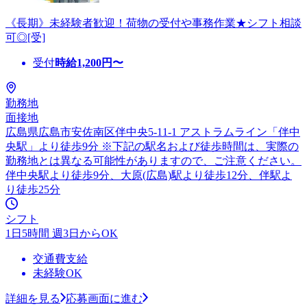
《長期》未経験者歓迎！荷物の受付や事務作業★シフト相談
可◎[受]
受付
時給
1,200
円〜
勤務地
面接地
広島県広島市安佐南区伴中央5-11-1 アストラムライン「伴中
央駅」より徒歩9分 ※下記の駅名および徒歩時間は、実際の
勤務地とは異なる可能性がありますので、ご注意ください。
伴中央駅より徒歩9分、大原(広島)駅より徒歩12分、伴駅よ
り徒歩25分
シフト
1日5時間 週3日からOK
交通費支給
未経験OK
詳細を見る
応募画面に進む