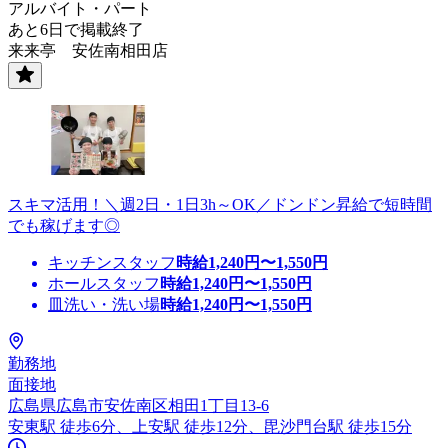
アルバイト・パート
あと6日で掲載終了
来来亭 安佐南相田店
スキマ活用！＼週2日・1日3h～OK／ドンドン昇給で短時間
でも稼げます◎
キッチンスタッフ
時給
1,240
円〜
1,550
円
ホールスタッフ
時給
1,240
円〜
1,550
円
皿洗い・洗い場
時給
1,240
円〜
1,550
円
勤務地
面接地
広島県広島市安佐南区相田1丁目13-6
安東駅 徒歩6分、上安駅 徒歩12分、毘沙門台駅 徒歩15分