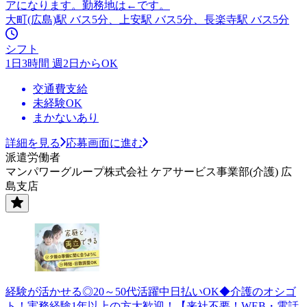
アになります。勤務地は←です。
大町(広島)駅 バス5分、上安駅 バス5分、長楽寺駅 バス5分
シフト
1日3時間 週2日からOK
交通費支給
未経験OK
まかないあり
詳細を見る
応募画面に進む
派遣労働者
マンパワーグループ株式会社 ケアサービス事業部(介護) 広
島支店
経験が活かせる◎20～50代活躍中日払いOK◆介護のオシゴ
ト！実務経験1年以上の方大歓迎！【来社不要！WEB・電話