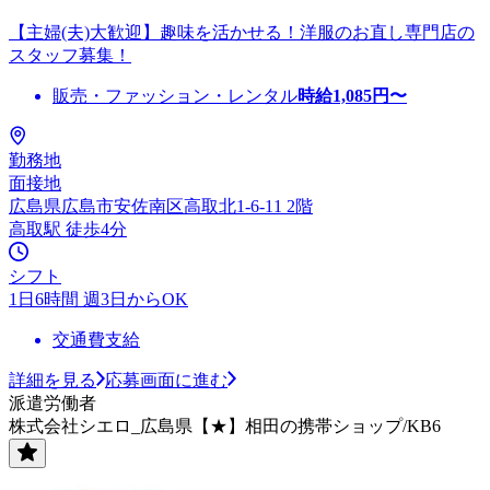
【主婦(夫)大歓迎】趣味を活かせる！洋服のお直し専門店の
スタッフ募集！
販売・ファッション・レンタル
時給
1,085
円〜
勤務地
面接地
広島県広島市安佐南区高取北1-6-11 2階
高取駅 徒歩4分
シフト
1日6時間 週3日からOK
交通費支給
詳細を見る
応募画面に進む
派遣労働者
株式会社シエロ_広島県【★】相田の携帯ショップ/KB6