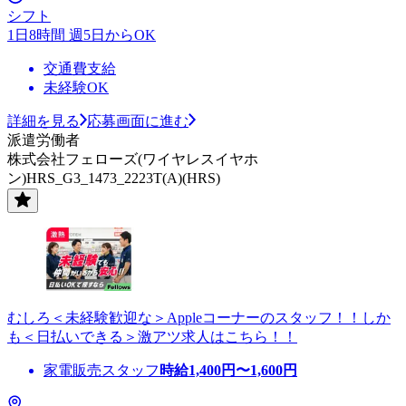
シフト
1日8時間 週5日からOK
交通費支給
未経験OK
詳細を見る
応募画面に進む
派遣労働者
株式会社フェローズ(ワイヤレスイヤホ
ン)HRS_G3_1473_2223T(A)(HRS)
むしろ＜未経験歓迎な＞Appleコーナーのスタッフ！！しか
も＜日払いできる＞激アツ求人はこちら！！
家電販売スタッフ
時給
1,400
円〜
1,600
円