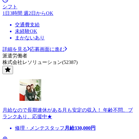
シフト
1日3時間 週2日からOK
交通費支給
未経験OK
まかないあり
詳細を見る
応募画面に進む
派遣労働者
株式会社レソリューション(52387)
月給なので長期連休がある月も安定の収入！ 年齢不問、ブ
ランクあり、応援中★
修理・メンテスタッフ
月給
330,000
円