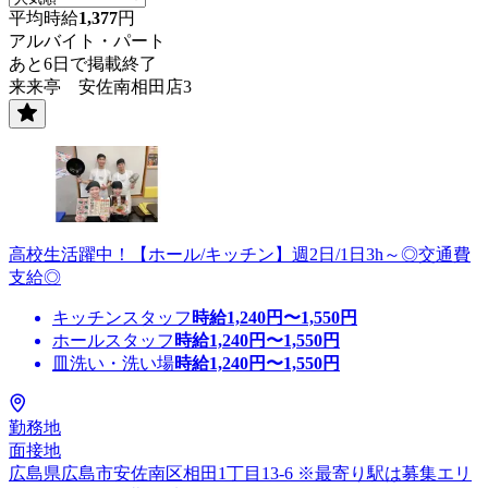
平均時給
1,377
円
アルバイト・パート
あと6日で掲載終了
来来亭 安佐南相田店3
高校生活躍中！【ホール/キッチン】週2日/1日3h～◎交通費
支給◎
キッチンスタッフ
時給
1,240
円〜
1,550
円
ホールスタッフ
時給
1,240
円〜
1,550
円
皿洗い・洗い場
時給
1,240
円〜
1,550
円
勤務地
面接地
広島県広島市安佐南区相田1丁目13-6 ※最寄り駅は募集エリ