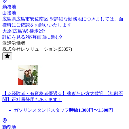
勤務地
面接地
広島県広島市安佐南区 ※詳細な勤務地につきましては、面
接時にご確認をお願いいたします
大原(広島)駅 徒歩2分
詳細を見る
応募画面に進む
派遣労働者
株式会社レソリューション(53357)
【☆経験者・有資格者優遇☆】稼ぎたい方大歓迎 【年齢不
問】正社員登用もあります！
ガソリンスタンドスタッフ
時給
1,300
円〜
1,500
円
勤務地