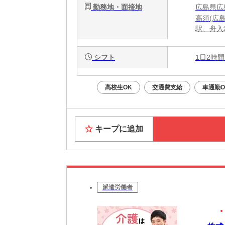
勤務地・面接地
広島県広島
高須(広
駅、舟入
シフト
1日2時間
高校生OK
交通費支給
車通勤O
キープに追加
派遣労働者