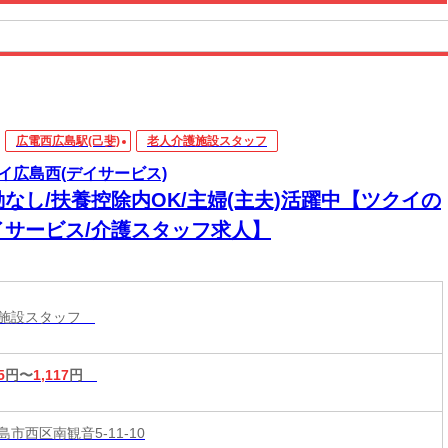
広電西広島駅(己斐)
老人介護施設スタッフ
イ広島西(デイサービス)
勤なし/扶養控除内OK/主婦(主夫)活躍中【ツクイの
イサービス/介護スタッフ求人】
護施設スタッフ
5
円〜
1,117
円
市西区南観音5-11-10