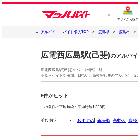
エリアから探
アルバイト・バイト求人TOP
広島県
広島市
広電西広島駅(己斐)
のアルバイ
広電西広島駅(己斐)のバイト情報一覧。
高収入バイトや短期、日払い、高校生歓迎のアルバイトな
8件がヒット
この条件の平均時給：平均時給1,338円
並び替え：
おすすめ
新着順
高収入
勤務