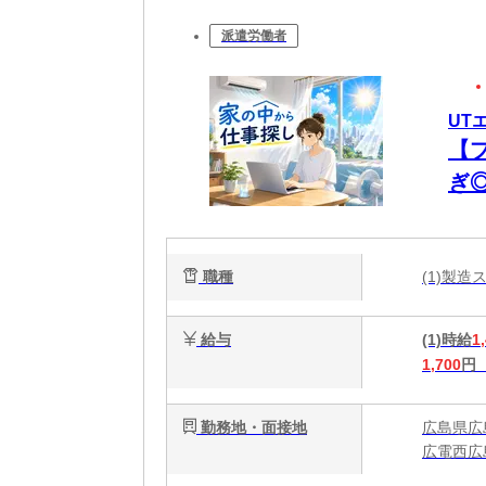
派遣労働者
UT
【
ぎ
職種
(1)製
給与
(1)時給
1
1,700
円
勤務地・面接地
広島県広
広電西広