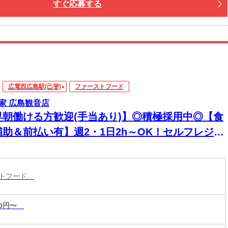
すぐ応募する
広電西広島駅(己斐)
ファーストフード
家 広島観音店
早朝働ける方歓迎(手当あり)】◎積極採用中◎【食
補助＆前払い有】週2・1日2h～OK！セルフレジで
単接客◎マニュアル完備で初バイト・未経験も安
！積極採用中
ストフード
0
円〜