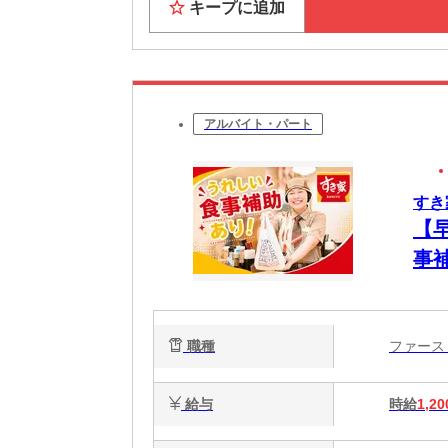
キープに追加
アルバイト・パート
すき
【
事
簡
心
職種
ファー
給与
時給
1,20