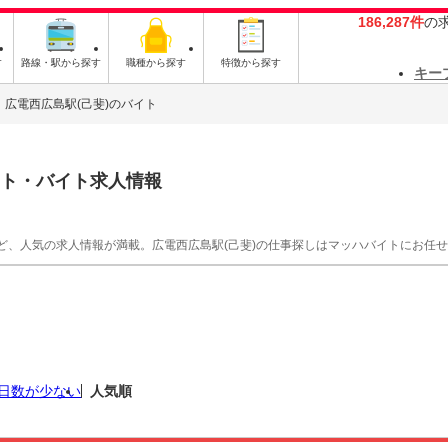
186,287件
の
す
路線・駅から探す
職種から探す
特徴から探す
キー
広電西広島駅(己斐)のバイト
ト・バイト求人情報
ど、人気の求人情報が満載。広電西広島駅(己斐)の仕事探しはマッハバイトにお任
日数が少ない
人気順