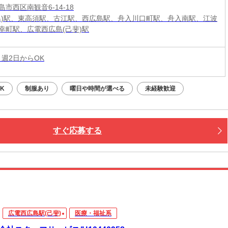
市西区南観音6-14-18
島)駅、東高須駅、古江駅、西広島駅、舟入川口町駅、舟入南駅、江波
幸町駅、広電西広島(己斐)駅
 週2日からOK
K
制服あり
曜日や時間が選べる
未経験歓迎
すぐ応募する
広電西広島駅(己斐)
医療・福祉系