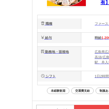
有
ュ
職種
ファー
給与
時給
1,20
勤務地・面接地
広島県広島
高須(広
駅、舟入
シフト
1日2時間
未経験歓迎
交通費支給
制服あ