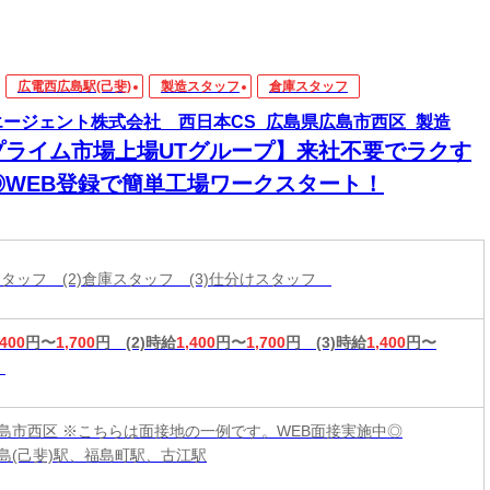
広電西広島駅(己斐)
製造スタッフ
倉庫スタッフ
エージェント株式会社 西日本CS_広島県広島市西区_製造
プライム市場上場UTグループ】来社不要でラクす
◎WEB登録で簡単工場ワークスタート！
造スタッフ (2)倉庫スタッフ (3)仕分けスタッフ
,400
円〜
1,700
円
(2)時給
1,400
円〜
1,700
円
(3)時給
1,400
円〜
島市西区 ※こちらは面接地の一例です。WEB面接実施中◎
島(己斐)駅、福島町駅、古江駅