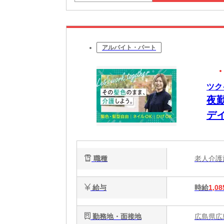
アルバイト・パート
ツク
夜
デ
職種
老人介
給与
時給
1,08
勤務地・面接地
広島県広島