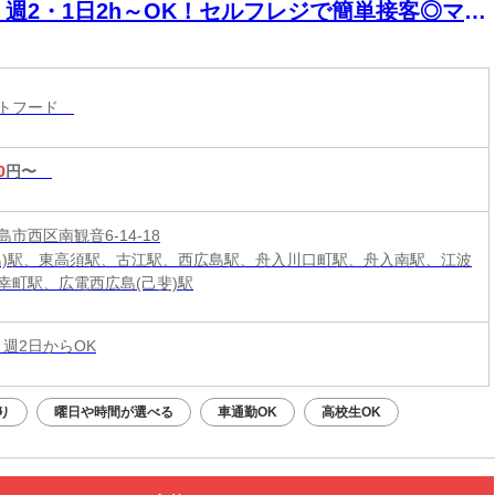
】週2・1日2h～OK！セルフレジで簡単接客◎マニ
アル完備で初バイト・未経験も安心！積極採用中
ストフード
0
円〜
市西区南観音6-14-18
島)駅、東高須駅、古江駅、西広島駅、舟入川口町駅、舟入南駅、江波
幸町駅、広電西広島(己斐)駅
 週2日からOK
り
曜日や時間が選べる
車通勤OK
高校生OK