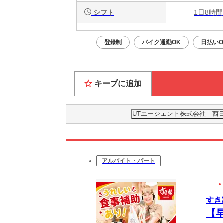
シフト
1日8時間
登録制
バイク通勤OK
日払いO
キープに追加
UTエージェント株式会社 西
アルバイト・パート
すき
【