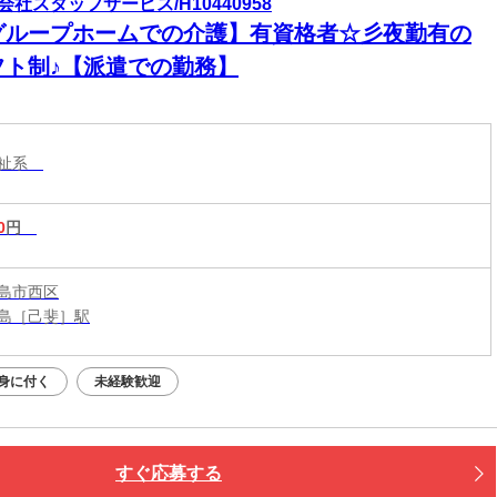
会社スタッフサービス/H10440958
グループホームでの介護】有資格者☆彡夜勤有の
フト制♪【派遣での勤務】
福祉系
0
円
島市西区
島［己斐］駅
身に付く
未経験歓迎
すぐ応募する