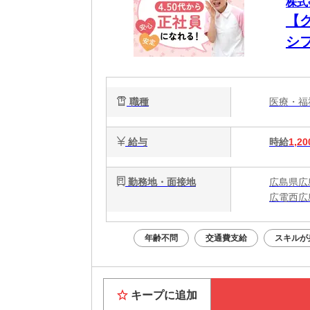
株式
【
シ
職種
医療・
給与
時給
1,20
勤務地・面接地
広島県広
広電西広
年齢不問
交通費支給
スキルが
キープに追加