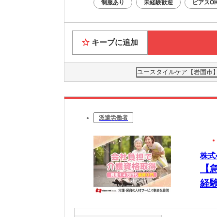
制服あり
未経験歓迎
ピアスO
キープに追加
ユースタイルケア【岩国市】0
派遣労働者
株式
【
経験