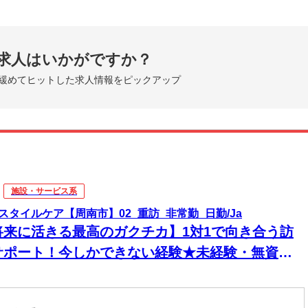
求人はいかがですか？
緩めてヒットした求人情報をピックアップ
施設・サービス系
スタイルケア【周南市】02_重訪_非常勤_日勤/Ja
将来に活きる最高のガクチカ】1対1で向き合う訪
サポート！今しかできない経験★未経験・無資格
K！時間に追われず、利用者様と深い信頼関係を築
る！資格支援で、在学中に一生モノのスキルを無