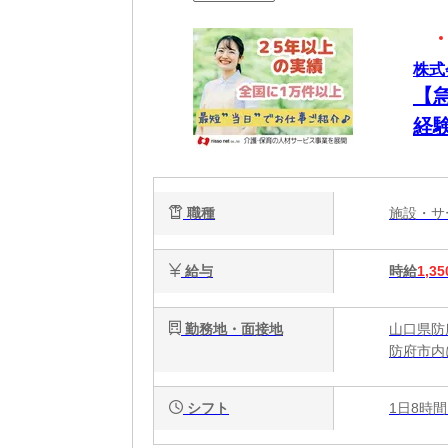
株式
【
経験
職種
施設・
給与
時給
1,35
勤務地・面接地
山口県防
防府市内
シフト
1日8時間