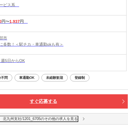
サービス系
0
円〜
1,937
円
部市
に多数！＜駅チカ・車通勤okも有＞
 週5日からOK
齢不問
車通勤OK
未経験歓迎
登録制
すぐ応募する
北九州支社/1201_6705のその他の求人を見る