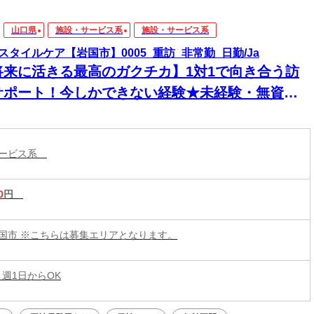
山口県
施設・サービス系
施設・サービス系
スタイルケア【岩国市】0005_重訪_非常勤_日勤/Ja
将来に活きる最高のガクチカ】1対1で向き合う訪
サポート！今しかできない経験★未経験・無資格
K！時間に追われず、利用者様と深い信頼関係を築
る！資格支援で、在学中に一生モノのスキルを無
サービス系
GET◎
0
円
国市 ※こちらは募集エリアとなります。
 週1日からOK