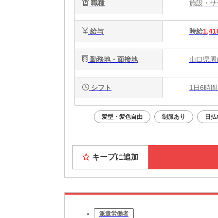
職種
施設・
料で
給与
時給
1,41
勤務地・面接地
山口県周
シフト
1日6時間
髪型・髪色自由
制服あり
日払
キープに追加
派遣労働者