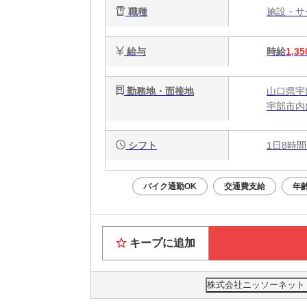
職種
施設・
給与
時給
1,35
勤務地・面接地
山口県宇
宇部市内
シフト
1日8時間
バイク通勤OK
交通費支給
年
キープに追加
株式会社ニッソーネット 