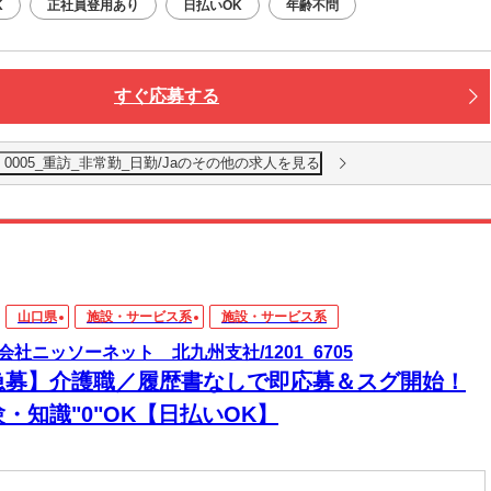
K
正社員登用あり
日払いOK
年齢不問
すぐ応募する
005_重訪_非常勤_日勤/Jaのその他の求人を見る
山口県
施設・サービス系
施設・サービス系
会社ニッソーネット 北九州支社/1201_6705
急募】介護職／履歴書なしで即応募＆スグ開始！
・知識"0"OK【日払いOK】