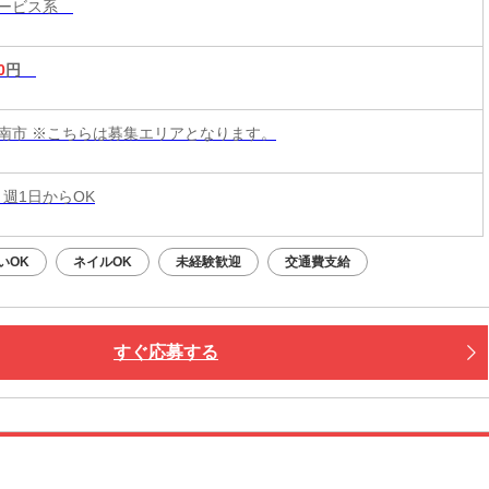
サービス系
GET◎
0
円
南市 ※こちらは募集エリアとなります。
 週1日からOK
いOK
ネイルOK
未経験歓迎
交通費支給
すぐ応募する