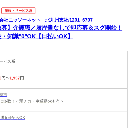
施設・サービス系
会社ニッソーネット 北九州支社/1201_6707
急募】介護職／履歴書なしで即応募＆スグ開始！
・知識"0"OK【日払いOK】
サービス系
0
円〜
1,937
円
府市
に多数！＜駅チカ・車通勤okも有＞
 週5日からOK