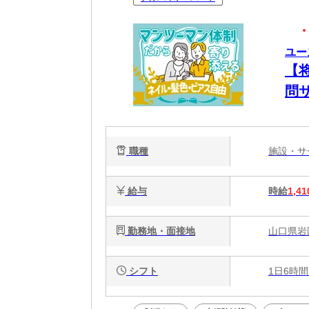
ユー
【
問
O
け
職種
施設・
料で
給与
時給
1,41
勤務地・面接地
山口県岩
シフト
1日6時間