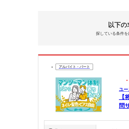
以下の
探している条件を
アルバイト・パート
ユー
【
問
O
け