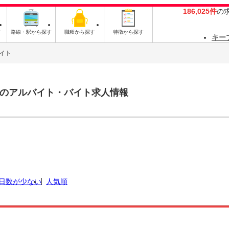
186,025件
の
す
路線・駅から探す
職種から探す
特徴から探す
キー
イト
のアルバイト・バイト求人情報
日数が少ない
人気順