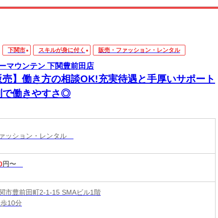
下関市
スキルが身に付く
販売・ファッション・レンタル
ーマウンテン 下関豊前田店
販売】働き方の相談OK!充実待遇と手厚いサポート
制で働きやすさ◎
ファッション・レンタル
0
円〜
市豊前田町2-1-15 SMAビル1階
歩10分