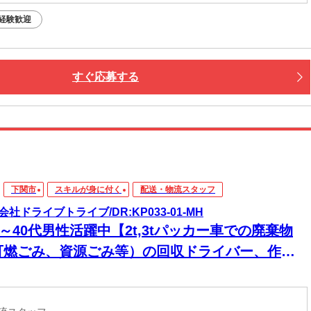
経験歓迎
すぐ応募する
下関市
スキルが身に付く
配送・物流スタッフ
会社ドライブトライブ/DR:KP033-01-MH
0～40代男性活躍中【2t,3tパッカー車での廃棄物
可燃ごみ、資源ごみ等）の回収ドライバー、作
】日払いあり★急な出費にも安心◎頑張った分、
ぐに手元に！