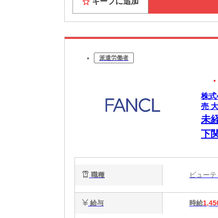
キープに追加
派遣労働者
株式
売 
未
下
職種
ビュー
給与
時給
1,45