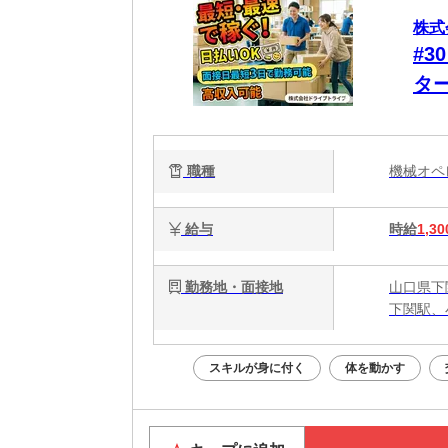
株式
#
タ
気
職種
機械オ
給与
時給
1,30
勤務地・面接地
山口県下
下関駅、
スキルが身に付く
体を動かす