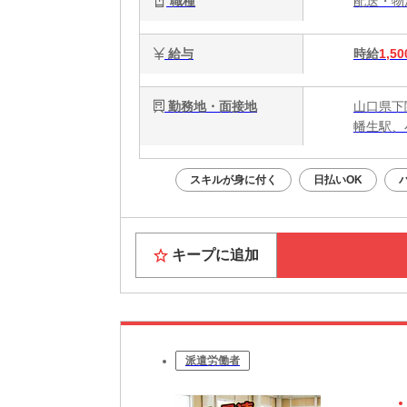
職種
配送・
給与
時給
1,50
勤務地・面接地
山口県下
幡生駅、
スキルが身に付く
日払いOK
キープに追加
派遣労働者