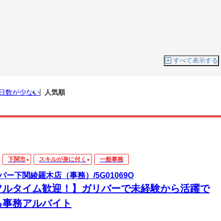
すべて表示する
日数が少ない
人気順
下関市
スキルが身に付く
一般事務
バー下関綾羅木店（事務）/5G01069O
フルタイム歓迎！】ガリバーで未経験から活躍で
る事務アルバイト