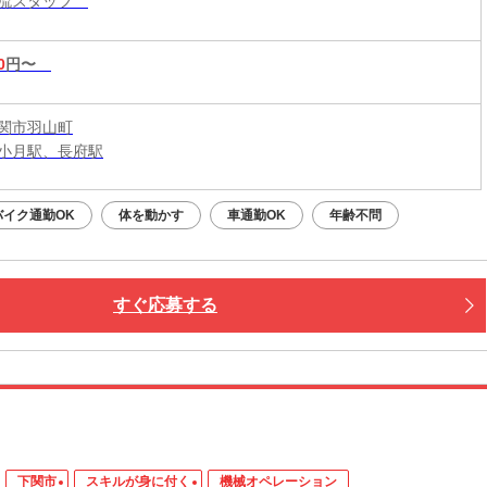
物流スタッフ
0
円〜
関市羽山町
小月駅、長府駅
バイク通勤OK
体を動かす
車通勤OK
年齢不問
すぐ応募する
下関市
スキルが身に付く
機械オペレーション