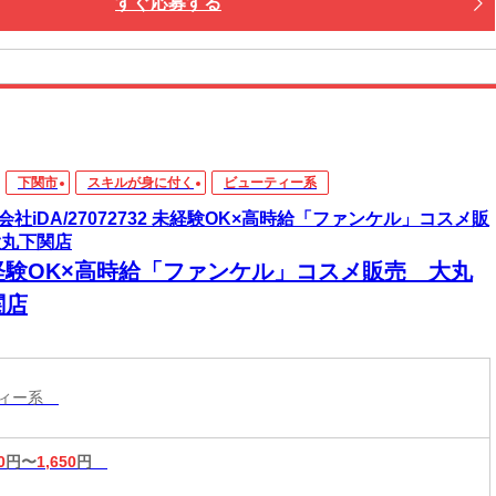
すぐ応募する
下関市
スキルが身に付く
ビューティー系
会社iDA/27072732 未経験OK×高時給「ファンケル」コスメ販
大丸下関店
経験OK×高時給「ファンケル」コスメ販売 大丸
関店
ティー系
0
円〜
1,650
円