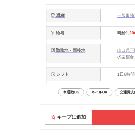
職種
一般事
給与
時給
1,20
勤務地・面接地
山口県下関
梶栗郷台
シフト
1日6時間
車通勤OK
ネイルOK
交通費支
キープに追加