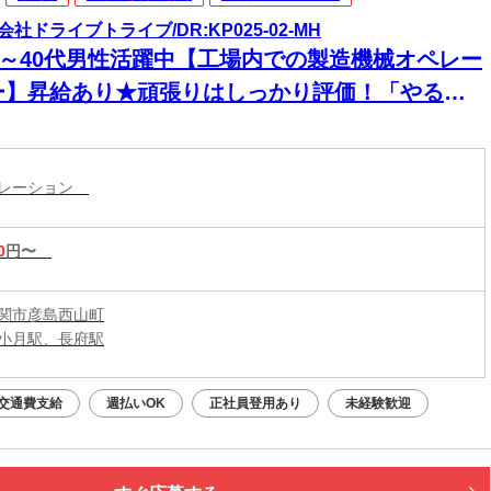
会社ドライブトライブ/DR:KP025-02-MH
30～40代男性活躍中【工場内での製造機械オペレー
ー】昇給あり★頑張りはしっかり評価！「やる
」がきちんとカタチになる職場です！
ペレーション
0
円〜
関市彦島西山町
小月駅、長府駅
交通費支給
週払いOK
正社員登用あり
未経験歓迎