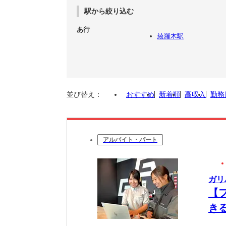
駅から絞り込む
あ行
綾羅木駅
並び替え：
おすすめ
新着順
高収入
勤務
アルバイト・パート
ガリ
【
き