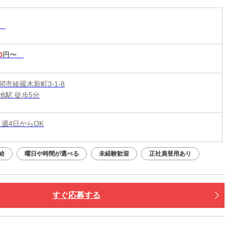
務
0
円〜
市綾羅木新町3-1-8
地駅 徒歩5分
 週4日からOK
給
曜日や時間が選べる
未経験歓迎
正社員登用あり
すぐ応募する