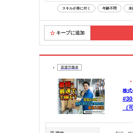
スキルが身に付く
年齢不問
未
キープに追加
派遣労働者
株式
#3
（
業
す