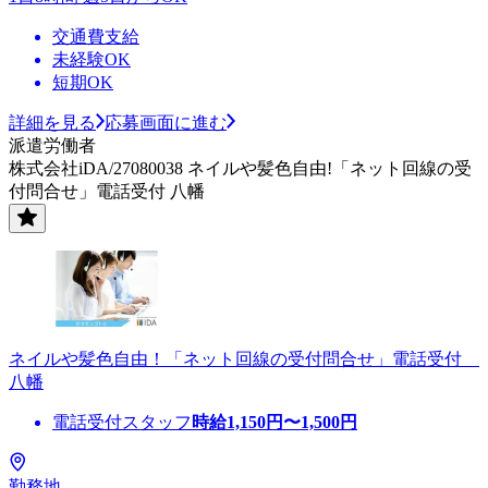
交通費支給
未経験OK
短期OK
詳細を見る
応募画面に進む
派遣労働者
株式会社iDA/27080038 ネイルや髪色自由!「ネット回線の受
付問合せ」電話受付 八幡
ネイルや髪色自由！「ネット回線の受付問合せ」電話受付
八幡
電話受付スタッフ
時給
1,150
円〜
1,500
円
勤務地