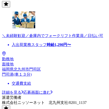
＼未経験歓迎／倉庫内でフォークリフト作業員／日払い可
入出荷業務スタッフ
時給
1,290
円〜
勤務地
面接地
福岡県北九州市門司区
門司港(車１３分)
交通費支給
詳細を見る
応募画面に進む
派遣労働者
株式会社ニッソーネット 北九州支社/0201_1137