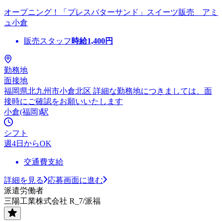
オープニング！「プレスバターサンド」スイーツ販売 アミ
ュ小倉
販売スタッフ
時給
1,400
円
勤務地
面接地
福岡県北九州市小倉北区 詳細な勤務地につきましては、面
接時にご確認をお願いいたします
小倉(福岡)駅
シフト
週4日からOK
交通費支給
詳細を見る
応募画面に進む
派遣労働者
三陽工業株式会社 R_7/派福