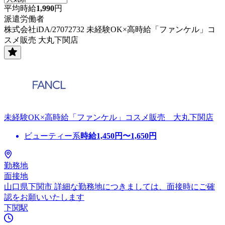
平均時給
1,990
円
派遣労働者
株式会社iDA/27072732 未経験OK×高時給「ファンケル」コ
スメ販売 大丸下関店
未経験OK×高時給「ファンケル」コスメ販売 大丸下関店
ビューティー系
時給
1,450
円〜
1,650
円
勤務地
面接地
山口県下関市 詳細な勤務地につきましては、面接時にご確
認をお願いいたします
下関駅