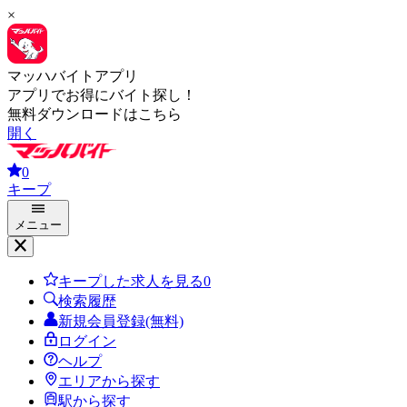
×
マッハバイトアプリ
アプリでお得にバイト探し！
無料ダウンロードはこちら
開く
0
キープ
メニュー
キープした求人を見る
0
検索履歴
新規会員登録(無料)
ログイン
ヘルプ
エリアから探す
駅から探す