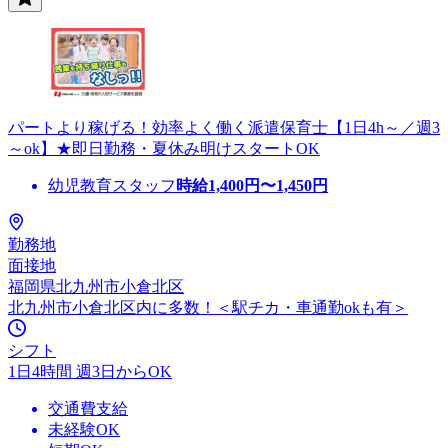
パートより稼げる！効率よく働く派遣保育士【1日4h～／週3
～ok】★即日勤務・夏休み明けスタートOK
幼児教育スタッフ
時給
1,400
円〜
1,450
円
勤務地
面接地
福岡県北九州市小倉北区
北九州市小倉北区内に多数！＜駅チカ・車通勤okも有＞
シフト
1日4時間 週3日からOK
交通費支給
未経験OK