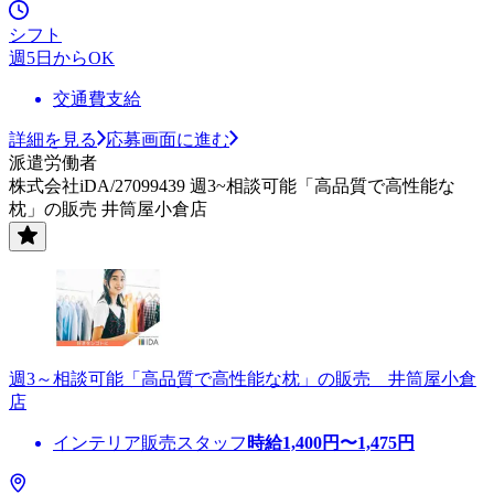
シフト
週5日からOK
交通費支給
詳細を見る
応募画面に進む
派遣労働者
株式会社iDA/27099439 週3~相談可能「高品質で高性能な
枕」の販売 井筒屋小倉店
週3～相談可能「高品質で高性能な枕」の販売 井筒屋小倉
店
インテリア販売スタッフ
時給
1,400
円〜
1,475
円