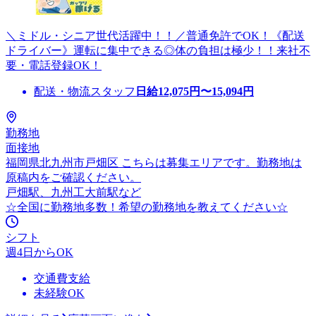
＼ミドル・シニア世代活躍中！！／普通免許でOK！《配送
ドライバー》運転に集中できる◎体の負担は極少！！来社不
要・電話登録OK！
配送・物流スタッフ
日給
12,075
円〜
15,094
円
勤務地
面接地
福岡県北九州市戸畑区 こちらは募集エリアです。勤務地は
原稿内をご確認ください。
戸畑駅、九州工大前駅など
☆全国に勤務地多数！希望の勤務地を教えてください☆
シフト
週4日からOK
交通費支給
未経験OK