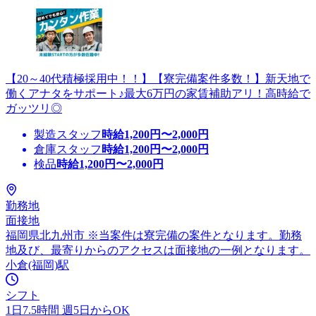
【20～40代積極採用中！！】【寮完備案件多数！】新天地で
働くアナタをサポート♪最大6万円の家賃補助アリ！高時給で
ガッツリ◎
製造スタッフ
時給
1,200
円〜
2,000
円
倉庫スタッフ
時給
1,200
円〜
2,000
円
検品
時給
1,200
円〜
2,000
円
勤務地
面接地
福岡県北九州市 ※当案件は寮完備の案件となります。勤務
地及び、最寄りからのアクセスは面接地の一例となります。
小倉(福岡)駅
シフト
1日7.5時間 週5日からOK