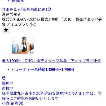
短期OK
詳細を見る
応募画面に進む
派遣労働者
株式会社iDA/27093745 最大1700円「DHC」販売スタッフ募
集 アミュプラザ小倉
最大1700円「DHC」販売スタッフ募集 アミュプラザ小倉
ビューティー系
時給
1,450
円〜
1,700
円
勤務地
面接地
福岡県北九州市小倉北区 詳細な勤務地につきましては、面
接時にご確認をお願いいたします
小倉(福岡)駅