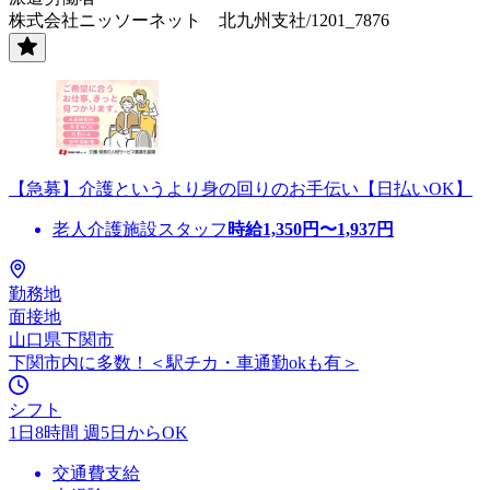
株式会社ニッソーネット 北九州支社/1201_7876
【急募】介護というより身の回りのお手伝い【日払いOK】
老人介護施設スタッフ
時給
1,350
円〜
1,937
円
勤務地
面接地
山口県下関市
下関市内に多数！＜駅チカ・車通勤okも有＞
シフト
1日8時間 週5日からOK
交通費支給