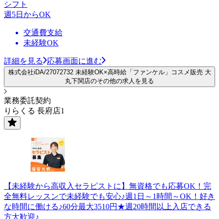
シフト
週5日からOK
交通費支給
未経験OK
詳細を見る
応募画面に進む
株式会社iDA/27072732 未経験OK×高時給「ファンケル」コスメ販売 大
丸下関店のその他の求人を見る
業務委託契約
りらくる 長府店1
【未経験から高収入セラピストに】無資格でも応募OK！完
全無料レッスンで未経験でも安心♪週1日～1時間～OK！好き
な時間に働ける♪60分最大3510円★週20時間以上入店できる
方大歓迎♪