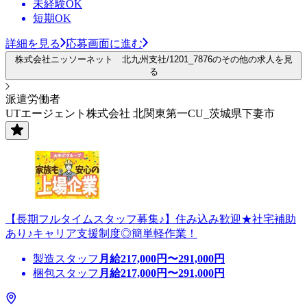
未経験OK
短期OK
詳細を見る
応募画面に進む
株式会社ニッソーネット 北九州支社/1201_7876のその他の求人を見
る
派遣労働者
UTエージェント株式会社 北関東第一CU_茨城県下妻市
【長期フルタイムスタッフ募集♪】住み込み歓迎★社宅補助
あり♪キャリア支援制度◎簡単軽作業！
製造スタッフ
月給
217,000
円〜
291,000
円
梱包スタッフ
月給
217,000
円〜
291,000
円