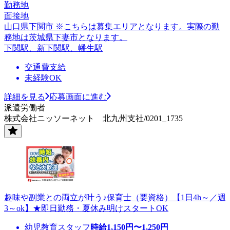
勤務地
面接地
山口県下関市 ※こちらは募集エリアとなります。実際の勤
務地は茨城県下妻市となります。
下関駅、新下関駅、幡生駅
交通費支給
未経験OK
詳細を見る
応募画面に進む
派遣労働者
株式会社ニッソーネット 北九州支社/0201_1735
趣味や副業との両立が叶う♪保育士（要資格）【1日4h～／週
3～ok】★即日勤務・夏休み明けスタートOK
幼児教育スタッフ
時給
1,150
円〜
1,250
円