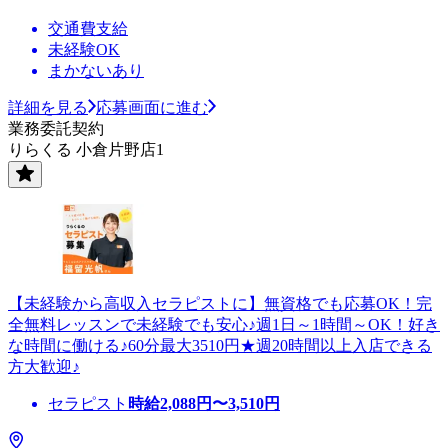
交通費支給
未経験OK
まかないあり
詳細を見る
応募画面に進む
業務委託契約
りらくる 小倉片野店1
【未経験から高収入セラピストに】無資格でも応募OK！完
全無料レッスンで未経験でも安心♪週1日～1時間～OK！好き
な時間に働ける♪60分最大3510円★週20時間以上入店できる
方大歓迎♪
セラピスト
時給
2,088
円〜
3,510
円