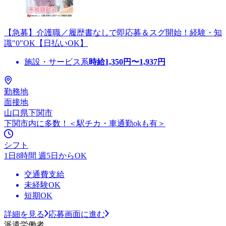
【急募】介護職／履歴書なしで即応募＆スグ開始！経験・知
識"0"OK【日払いOK】
施設・サービス系
時給
1,350
円〜
1,937
円
勤務地
面接地
山口県下関市
下関市内に多数！＜駅チカ・車通勤okも有＞
シフト
1日8時間 週5日からOK
交通費支給
未経験OK
短期OK
詳細を見る
応募画面に進む
派遣労働者