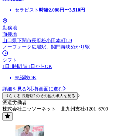
セラピスト
時給
2,088
円〜
3,510
円
勤務地
面接地
山口県下関市長府松小田本町1-9
ノーフォーク広場駅、関門海峡めかり駅
シフト
1日1時間 週1日からOK
未経験OK
詳細を見る
応募画面に進む
りらくる 長府店1のその他の求人を見る
派遣労働者
株式会社ニッソーネット 北九州支社/1201_6709