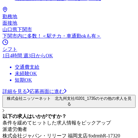
勤務地
面接地
山口県下関市
下関市内に多数！＜駅チカ・車通勤okも有＞
シフト
1日4時間 週3日からOK
交通費支給
未経験OK
短期OK
詳細を見る
応募画面に進む
株式会社ニッソーネット 北九州支社/0201_1735のその他の求人を見
る
以下の求人はいかがですか？
条件を緩めてヒットした求人情報をピックアップ
派遣労働者
株式会社ジャパン・リリーフ 福岡支店/fodrmhR-17320