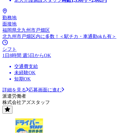
老人介護施設スタッフ
時給
1,350
円〜
2,062
円
勤務地
面接地
福岡県北九州市戸畑区
北九州市戸畑区内に多数！＜駅チカ・車通勤okも有＞
シフト
1日8時間 週5日からOK
交通費支給
未経験OK
短期OK
詳細を見る
応募画面に進む
派遣労働者
株式会社アズスタッフ