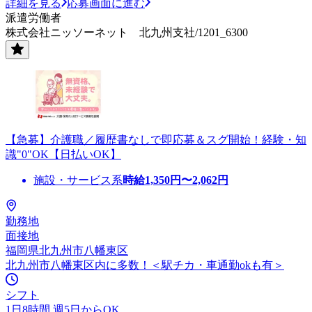
詳細を見る
応募画面に進む
派遣労働者
株式会社ニッソーネット 北九州支社/1201_6300
【急募】介護職／履歴書なしで即応募＆スグ開始！経験・知
識"0"OK【日払いOK】
施設・サービス系
時給
1,350
円〜
2,062
円
勤務地
面接地
福岡県北九州市八幡東区
北九州市八幡東区内に多数！＜駅チカ・車通勤okも有＞
シフト
1日8時間 週5日からOK