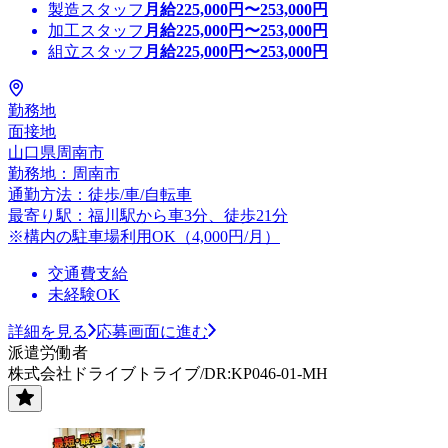
製造スタッフ
月給
225,000
円〜
253,000
円
加工スタッフ
月給
225,000
円〜
253,000
円
組立スタッフ
月給
225,000
円〜
253,000
円
勤務地
面接地
山口県周南市
勤務地：周南市
通勤方法：徒歩/車/自転車
最寄り駅：福川駅から車3分、徒歩21分
※構内の駐車場利用OK（4,000円/月）
交通費支給
未経験OK
詳細を見る
応募画面に進む
派遣労働者
株式会社ドライブトライブ/DR:KP046-01-MH