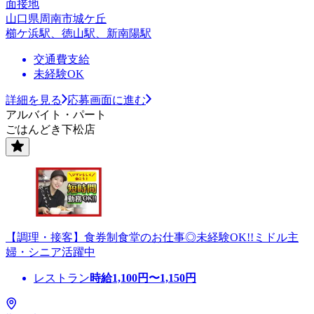
面接地
山口県周南市城ケ丘
櫛ケ浜駅、徳山駅、新南陽駅
交通費支給
未経験OK
詳細を見る
応募画面に進む
アルバイト・パート
ごはんどき下松店
【調理・接客】食券制食堂のお仕事◎未経験OK!!ミドル主
婦・シニア活躍中
レストラン
時給
1,100
円〜
1,150
円