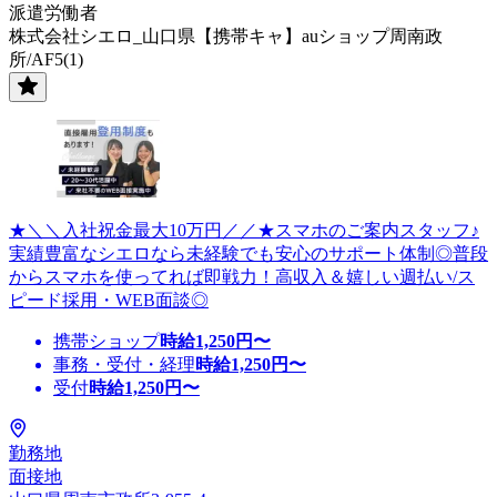
派遣労働者
株式会社シエロ_山口県【携帯キャ】auショップ周南政
所/AF5(1)
★＼＼入社祝金最大10万円／／★スマホのご案内スタッフ♪
実績豊富なシエロなら未経験でも安心のサポート体制◎普段
からスマホを使ってれば即戦力！高収入＆嬉しい週払い/ス
ピード採用・WEB面談◎
携帯ショップ
時給
1,250
円〜
事務・受付・経理
時給
1,250
円〜
受付
時給
1,250
円〜
勤務地
面接地