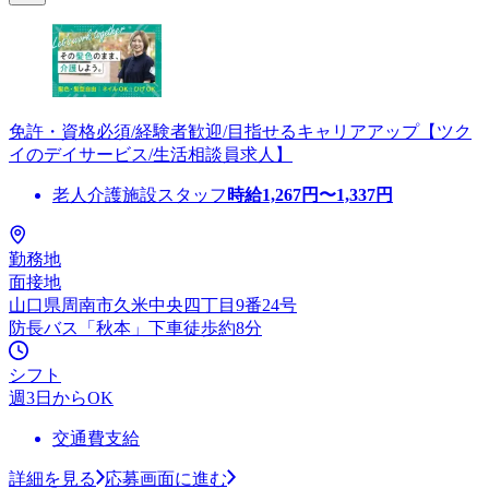
免許・資格必須/経験者歓迎/目指せるキャリアアップ【ツク
イのデイサービス/生活相談員求人】
老人介護施設スタッフ
時給
1,267
円〜
1,337
円
勤務地
面接地
山口県周南市久米中央四丁目9番24号
防長バス「秋本」下車徒歩約8分
シフト
週3日からOK
交通費支給
詳細を見る
応募画面に進む