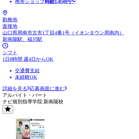
携帯ショップ
時給
1,850
円〜
勤務地
面接地
山口県周南市古市1丁目4番1号（イオンタウン周南内）
新南陽駅、福川駅
シフト
1日8時間 週4日からOK
交通費支給
未経験OK
詳細を見る
応募画面に進む
アルバイト・パート
ナビ個別指導学院 新南陽校