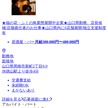
★福の花・ふくの鳥業態展開中企業★山口県勤務、店長候
補/店舗責任者のお仕事★山口県内に6店舗展開/独立支援制度
有
居酒屋・バー
月給
300,000
円〜
400,000
円
勤務地
面接地
山口県周南市新町2丁目9-9
JR徳山駅より徒歩4分
交通費支給
未経験OK
まかないあり
詳細を見る
応募画面に進む
アルバイト・パート