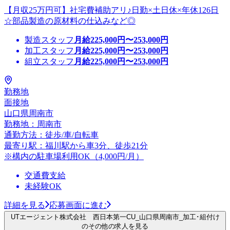
【月収25万円可】社宅費補助アリ♪日勤×土日休×年休126日
☆部品製造の原材料の仕込みなど◎
製造スタッフ
月給
225,000
円〜
253,000
円
加工スタッフ
月給
225,000
円〜
253,000
円
組立スタッフ
月給
225,000
円〜
253,000
円
勤務地
面接地
山口県周南市
勤務地：周南市
通勤方法：徒歩/車/自転車
最寄り駅：福川駅から車3分、徒歩21分
※構内の駐車場利用OK（4,000円/月）
交通費支給
未経験OK
詳細を見る
応募画面に進む
UTエージェント株式会社 西日本第一CU_山口県周南市_加工･組付け
のその他の求人を見る