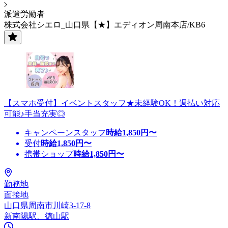
派遣労働者
株式会社シエロ_山口県【★】エディオン周南本店/KB6
【スマホ受付】イベントスタッフ★未経験OK！週払い対応
可能♪手当充実◎
キャンペーンスタッフ
時給
1,850
円〜
受付
時給
1,850
円〜
携帯ショップ
時給
1,850
円〜
勤務地
面接地
山口県周南市川崎3-17-8
新南陽駅、徳山駅