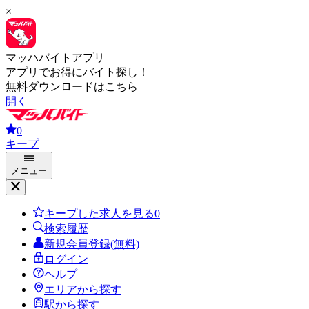
×
マッハバイトアプリ
アプリでお得にバイト探し！
無料ダウンロードはこちら
開く
0
キープ
メニュー
キープした求人を見る
0
検索履歴
新規会員登録(無料)
ログイン
ヘルプ
エリアから探す
駅から探す