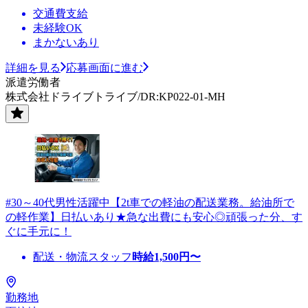
交通費支給
未経験OK
まかないあり
詳細を見る
応募画面に進む
派遣労働者
株式会社ドライブトライブ/DR:KP022-01-MH
#30～40代男性活躍中【2t車での軽油の配送業務。給油所で
の軽作業】日払いあり★急な出費にも安心◎頑張った分、す
ぐに手元に！
配送・物流スタッフ
時給
1,500
円〜
勤務地