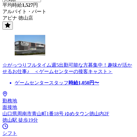
平均時給
1,527
円
アルバイト・パート
アピナ 徳山店
☆がっつりフルタイム週5出勤可能な方募集中！趣味が活か
せるお仕事♪ ＜ゲームセンターの接客キャスト＞
ゲームセンタースタッフ
時給
1,050
円〜
勤務地
面接地
山口県周南市青山町1番18号 ゆめタウン徳山内2F
徳山駅 徒歩19分
シフト