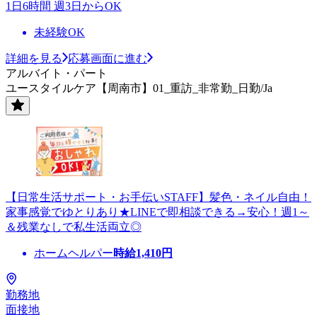
1日6時間 週3日からOK
未経験OK
詳細を見る
応募画面に進む
アルバイト・パート
ユースタイルケア【周南市】01_重訪_非常勤_日勤/Ja
【日常生活サポート・お手伝いSTAFF】髪色・ネイル自由！
家事感覚でゆとりあり★LINEで即相談できる→安心！週1～
＆残業なしで私生活両立◎
ホームヘルパー
時給
1,410
円
勤務地
面接地