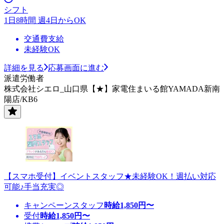
シフト
1日8時間 週4日からOK
交通費支給
未経験OK
詳細を見る
応募画面に進む
派遣労働者
株式会社シエロ_山口県【★】家電住まいる館YAMADA新南
陽店/KB6
【スマホ受付】イベントスタッフ★未経験OK！週払い対応
可能♪手当充実◎
キャンペーンスタッフ
時給
1,850
円〜
受付
時給
1,850
円〜