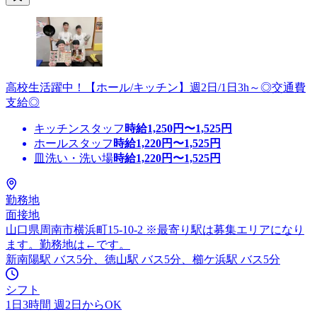
高校生活躍中！【ホール/キッチン】週2日/1日3h～◎交通費
支給◎
キッチンスタッフ
時給
1,250
円〜
1,525
円
ホールスタッフ
時給
1,220
円〜
1,525
円
皿洗い・洗い場
時給
1,220
円〜
1,525
円
勤務地
面接地
山口県周南市横浜町15-10-2 ※最寄り駅は募集エリアになり
ます。勤務地は←です。
新南陽駅 バス5分、徳山駅 バス5分、櫛ケ浜駅 バス5分
シフト
1日3時間 週2日からOK