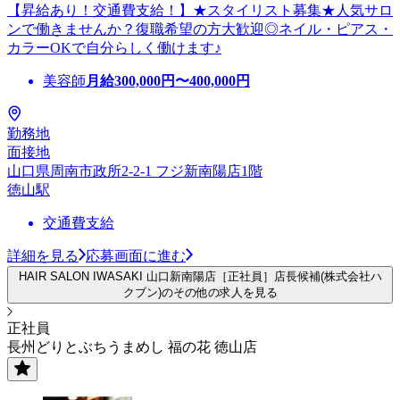
【昇給あり！交通費支給！】★スタイリスト募集★人気サロ
ンで働きませんか？復職希望の方大歓迎◎ネイル・ピアス・
カラーOKで自分らしく働けます♪
美容師
月給
300,000
円〜
400,000
円
勤務地
面接地
山口県周南市政所2-2-1 フジ新南陽店1階
徳山駅
交通費支給
詳細を見る
応募画面に進む
HAIR SALON IWASAKI 山口新南陽店［正社員］店長候補(株式会社ハ
クブン)のその他の求人を見る
正社員
長州どりとぶちうまめし 福の花 徳山店