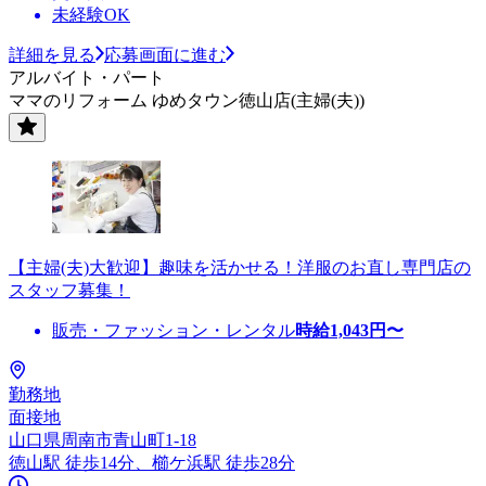
未経験OK
詳細を見る
応募画面に進む
アルバイト・パート
ママのリフォーム ゆめタウン徳山店(主婦(夫))
【主婦(夫)大歓迎】趣味を活かせる！洋服のお直し専門店の
スタッフ募集！
販売・ファッション・レンタル
時給
1,043
円〜
勤務地
面接地
山口県周南市青山町1-18
徳山駅 徒歩14分、櫛ケ浜駅 徒歩28分