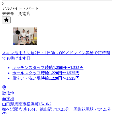
アルバイト・パート
来来亭 周南店
スキマ活用！＼週2日・1日3h～OK／ドンドン昇給で短時間
でも稼げます◎
キッチンスタッフ
時給
1,250
円〜
1,525
円
ホールスタッフ
時給
1,220
円〜
1,525
円
皿洗い・洗い場
時給
1,220
円〜
1,525
円
勤務地
面接地
山口県周南市横浜町15-10-2
櫛ケ浜駅 徒歩16分、徳山駅 バス21分、周防花岡駅 バス21分