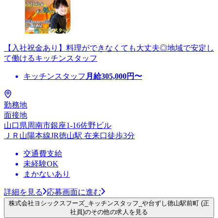
【入社祝金あり】料理ができなくても大丈夫◎地域で安定し
て働けるキッチンスタッフ
キッチンスタッフ
月給
305,000
円〜
勤務地
面接地
山口県周南市銀座1-16佐野ビル
ＪＲ山陽本線JR徳山駅 在来口徒歩3分
交通費支給
未経験OK
まかないあり
詳細を見る
応募画面に進む
株式会社ヨシックスフーズ_キッチンスタッフ_や台ずし徳山駅前町 (正
社員)のその他の求人を見る