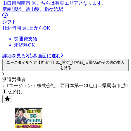
山口県周南市 ※こちらは募集エリアとなります。
新南陽駅、徳山駅、櫛ケ浜駅
シフト
1日4時間 週1日からOK
交通費支給
未経験OK
詳細を見る
応募画面に進む
ユースタイルケア【周南市】01_重訪_非常勤_日勤/Jaのその他の求人
を見る
派遣労働者
UTエージェント株式会社 西日本第一CU_山口県周南市_加
工･組付け