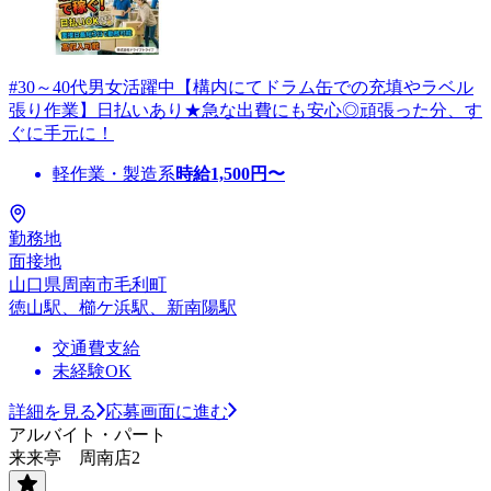
#30～40代男女活躍中【構内にてドラム缶での充填やラベル
張り作業】日払いあり★急な出費にも安心◎頑張った分、す
ぐに手元に！
軽作業・製造系
時給
1,500
円〜
勤務地
面接地
山口県周南市毛利町
徳山駅、櫛ケ浜駅、新南陽駅
交通費支給
未経験OK
詳細を見る
応募画面に進む
アルバイト・パート
来来亭 周南店2