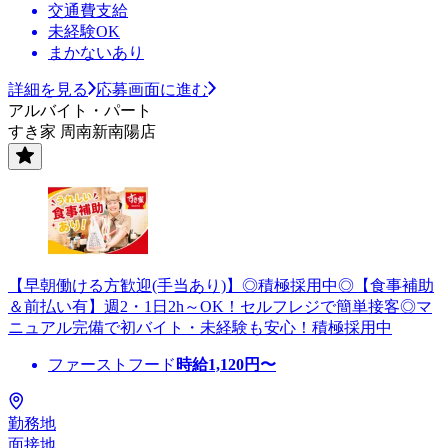
交通費支給
未経験OK
まかないあり
詳細を見る
応募画面に進む
アルバイト・パート
すき家 周南新南陽店
【早朝働ける方歓迎(手当あり)】◎積極採用中◎【食事補助
＆前払い有】週2・1日2h～OK！セルフレジで簡単接客◎マ
ニュアル完備で初バイト・未経験も安心！積極採用中
ファーストフード
時給
1,120
円〜
勤務地
面接地