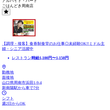
アルバイト・パート
ごはんどき周南店
【調理・接客】食券制食堂のお仕事◎未経験OK!!ミドル主
婦・シニア活躍中
レストラン
時給
1,100
円〜
1,150
円
勤務地
面接地
山口県周南市浜田1-9-4
新南陽駅から車で7分
シフト
週2日からOK