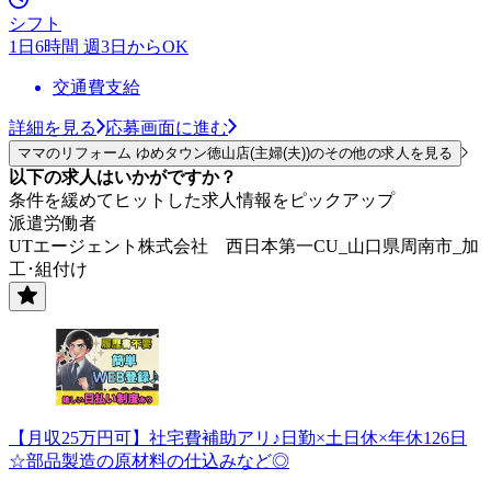
シフト
1日6時間 週3日からOK
交通費支給
詳細を見る
応募画面に進む
ママのリフォーム ゆめタウン徳山店(主婦(夫))のその他の求人を見る
以下の求人はいかがですか？
条件を緩めてヒットした求人情報をピックアップ
派遣労働者
UTエージェント株式会社 西日本第一CU_山口県周南市_加
工･組付け
【月収25万円可】社宅費補助アリ♪日勤×土日休×年休126日
☆部品製造の原材料の仕込みなど◎