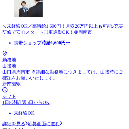
＼未経験OK／高時給1,600円！月収26万円以上も可能♪充実
研修で安心スタート◎車通勤OK！＠周南市
携帯ショップ
時給
1,600
円〜
勤務地
面接地
山口県周南市 ※詳細な勤務地につきましては、面接時にご
確認をお願いいたします。
新南陽駅
シフト
1日8時間 週5日からOK
未経験OK
詳細を見る
応募画面に進む