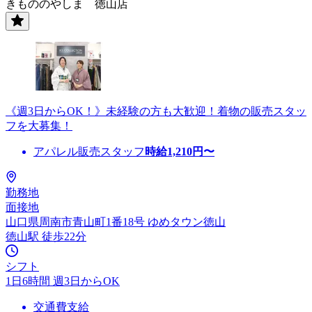
きもののやしま 徳山店
《週3日からOK！》未経験の方も大歓迎！着物の販売スタッ
フを大募集！
アパレル販売スタッフ
時給
1,210
円〜
勤務地
面接地
山口県周南市青山町1番18号 ゆめタウン徳山
徳山駅 徒歩22分
シフト
1日6時間 週3日からOK
交通費支給