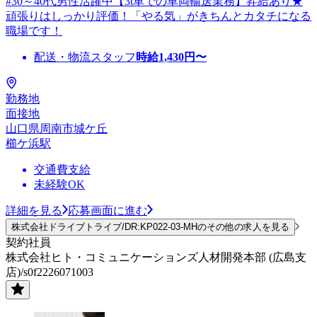
#30～40代男性活躍中【3t車での車両輸送業務】昇給あり★
頑張りはしっかり評価！「やる気」がきちんとカタチになる
職場です！
配送・物流スタッフ
時給
1,430
円〜
勤務地
面接地
山口県周南市城ケ丘
櫛ケ浜駅
交通費支給
未経験OK
詳細を見る
応募画面に進む
株式会社ドライブトライブ/DR:KP022-03-MHのその他の求人を見る
契約社員
株式会社ヒト・コミュニケーションズ人材開発本部 (広島支
店)/s0f2226071003