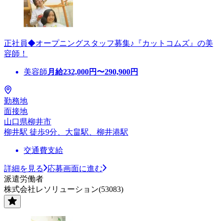
正社員◆オープニングスタッフ募集♪『カットコムズ』の美
容師！
美容師
月給
232,000
円〜
290,900
円
勤務地
面接地
山口県柳井市
柳井駅 徒歩9分、大畠駅、柳井港駅
交通費支給
詳細を見る
応募画面に進む
派遣労働者
株式会社レソリューション(53083)