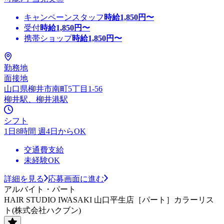
キャンペーンスタッフ
時給
1,850
円〜
受付
時給
1,850
円〜
携帯ショップ
時給
1,850
円〜
勤務地
面接地
山口県柳井市南町5丁目1-56
柳井駅、柳井港駅
シフト
1日8時間 週4日からOK
交通費支給
未経験OK
詳細を見る
応募画面に進む
アルバイト・パート
HAIR STUDIO IWASAKI 山口平生店［パート］カラーリス
ト(株式会社ハクブン)