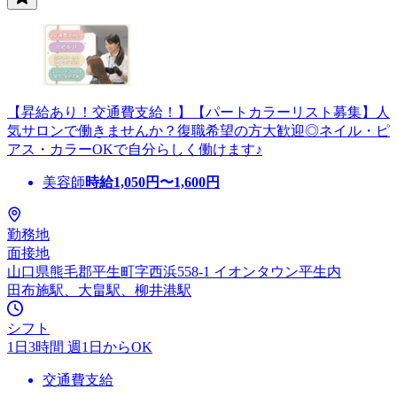
【昇給あり！交通費支給！】【パートカラーリスト募集】人
気サロンで働きませんか？復職希望の方大歓迎◎ネイル・ピ
アス・カラーOKで自分らしく働けます♪
美容師
時給
1,050
円〜
1,600
円
勤務地
面接地
山口県熊毛郡平生町字西浜558-1 イオンタウン平生内
田布施駅、大畠駅、柳井港駅
シフト
1日3時間 週1日からOK
交通費支給