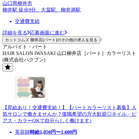
山口県柳井市
柳井駅 徒歩9分、大畠駅、柳井港駅
交通費支給
詳細を見る
応募画面に進む
カットコムズ 柳井店(パート)のその他の求人を見る
アルバイト・パート
HAIR SALON IWASAKI 山口柳井店［パート］カラーリスト
(株式会社ハクブン)
【昇給あり！交通費支給！】【パートカラーリスト募集】人
気サロンで働きませんか？復職希望の方大歓迎◎ネイル・ピ
アス・カラーOKで自分らしく働けます♪
美容師
時給
1,050
円〜
1,600
円