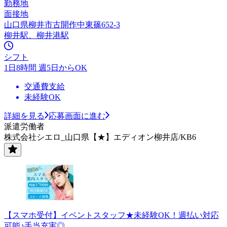
勤務地
面接地
山口県柳井市古開作中東篠652-3
柳井駅、柳井港駅
シフト
1日8時間 週5日からOK
交通費支給
未経験OK
詳細を見る
応募画面に進む
派遣労働者
株式会社シエロ_山口県【★】エディオン柳井店/KB6
【スマホ受付】イベントスタッフ★未経験OK！週払い対応
可能♪手当充実◎