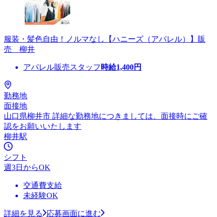
服装・髪色自由！ノルマなし【ハニーズ（アパレル）】販
売 柳井
アパレル販売スタッフ
時給
1,400
円
勤務地
面接地
山口県柳井市 詳細な勤務地につきましては、面接時にご確
認をお願いいたします
柳井駅
シフト
週3日からOK
交通費支給
未経験OK
詳細を見る
応募画面に進む