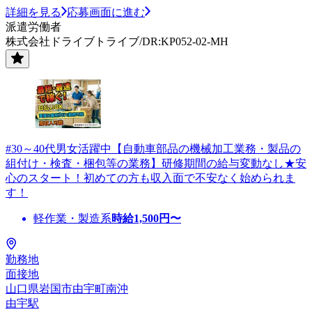
詳細を見る
応募画面に進む
派遣労働者
株式会社ドライブトライブ/DR:KP052-02-MH
#30～40代男女活躍中【自動車部品の機械加工業務・製品の
組付け・検査・梱包等の業務】研修期間の給与変動なし★安
心のスタート！初めての方も収入面で不安なく始められま
す！
軽作業・製造系
時給
1,500
円〜
勤務地
面接地
山口県岩国市由宇町南沖
由宇駅