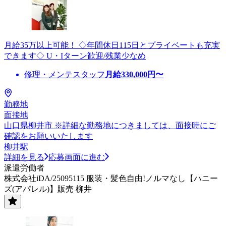
月給35万以上可能！ ◇年間休日115日とプライベートも充実
できます◇ U・Iターン歓迎/残業少なめ
修理・メンテスタッフ
月給
330,000
円〜
勤務地
面接地
山口県柳井市 ※詳細な勤務地につきましては、面接時にご
確認をお願いいたします
柳井駅
詳細を見る
応募画面に進む
派遣労働者
株式会社iDA/25095115 服装・髪色自由!ノルマなし【ハニー
ズ(アパレル)】販売 柳井