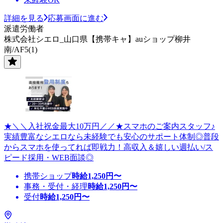
詳細を見る
応募画面に進む
派遣労働者
株式会社シエロ_山口県【携帯キャ】auショップ柳井
南/AF5(1)
★＼＼入社祝金最大10万円／／★スマホのご案内スタッフ♪
実績豊富なシエロなら未経験でも安心のサポート体制◎普段
からスマホを使ってれば即戦力！高収入＆嬉しい週払い/ス
ピード採用・WEB面談◎
携帯ショップ
時給
1,250
円〜
事務・受付・経理
時給
1,250
円〜
受付
時給
1,250
円〜