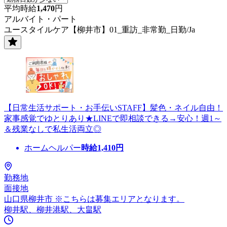
平均時給
1,470
円
アルバイト・パート
ユースタイルケア【柳井市】01_重訪_非常勤_日勤/Ja
【日常生活サポート・お手伝いSTAFF】髪色・ネイル自由！
家事感覚でゆとりあり★LINEで即相談できる→安心！週1～
＆残業なしで私生活両立◎
ホームヘルパー
時給
1,410
円
勤務地
面接地
山口県柳井市 ※こちらは募集エリアとなります。
柳井駅、柳井港駅、大畠駅