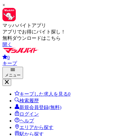
×
マッハバイトアプリ
アプリでお得にバイト探し！
無料ダウンロードはこちら
開く
0
キープ
メニュー
キープした求人を見る
0
検索履歴
新規会員登録(無料)
ログイン
ヘルプ
エリアから探す
駅から探す