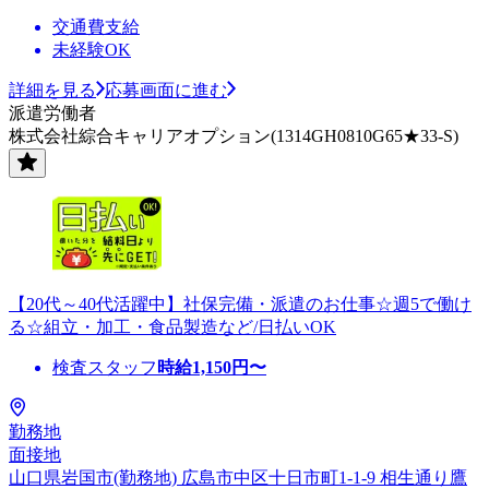
交通費支給
未経験OK
詳細を見る
応募画面に進む
派遣労働者
株式会社綜合キャリアオプション(1314GH0810G65★33-S)
【20代～40代活躍中】社保完備・派遣のお仕事☆週5で働け
る☆組立・加工・食品製造など/日払いOK
検査スタッフ
時給
1,150
円〜
勤務地
面接地
山口県岩国市(勤務地) 広島市中区十日市町1-1-9 相生通り鷹