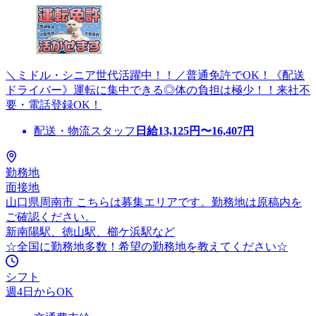
＼ミドル・シニア世代活躍中！！／普通免許でOK！《配送
ドライバー》運転に集中できる◎体の負担は極少！！来社不
要・電話登録OK！
配送・物流スタッフ
日給
13,125
円〜
16,407
円
勤務地
面接地
山口県周南市 こちらは募集エリアです。勤務地は原稿内を
ご確認ください。
新南陽駅、徳山駅、櫛ケ浜駅など
☆全国に勤務地多数！希望の勤務地を教えてください☆
シフト
週4日からOK