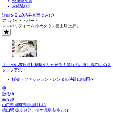
交通費支給
未経験OK
詳細を見る
応募画面に進む
アルバイト・パート
ママのリフォーム ゆめタウン徳山店(土日)
【土日勤務歓迎】趣味を活かせる！洋服のお直し専門店のス
タッフ募集！
販売・ファッション・レンタル
時給
1,043
円〜
勤務地
面接地
山口県周南市青山町1-18
徳山駅 徒歩14分、櫛ケ浜駅 徒歩28分