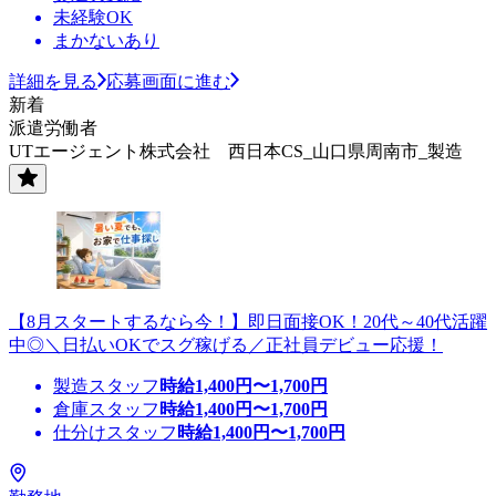
未経験OK
まかないあり
詳細を見る
応募画面に進む
新着
派遣労働者
UTエージェント株式会社 西日本CS_山口県周南市_製造
【8月スタートするなら今！】即日面接OK！20代～40代活躍
中◎＼日払いOKでスグ稼げる／正社員デビュー応援！
製造スタッフ
時給
1,400
円〜
1,700
円
倉庫スタッフ
時給
1,400
円〜
1,700
円
仕分けスタッフ
時給
1,400
円〜
1,700
円