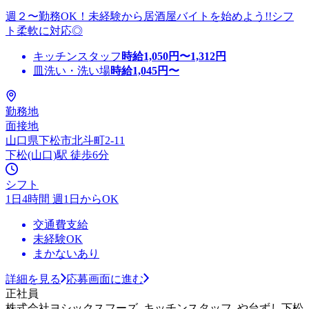
週２〜勤務OK！未経験から居酒屋バイトを始めよう!!シフ
ト柔軟に対応◎
キッチンスタッフ
時給
1,050
円〜
1,312
円
皿洗い・洗い場
時給
1,045
円〜
勤務地
面接地
山口県下松市北斗町2-11
下松(山口)駅 徒歩6分
シフト
1日4時間 週1日からOK
交通費支給
未経験OK
まかないあり
詳細を見る
応募画面に進む
正社員
株式会社ヨシックスフーズ_キッチンスタッフ_や台ずし下松