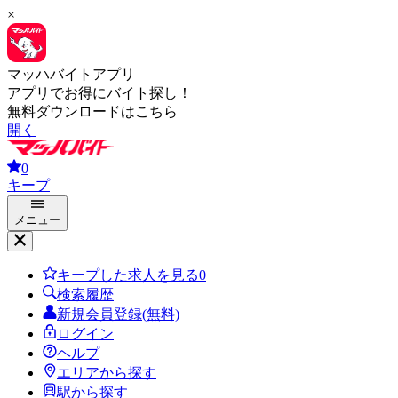
×
マッハバイトアプリ
アプリでお得にバイト探し！
無料ダウンロードはこちら
開く
0
キープ
メニュー
キープした求人を見る
0
検索履歴
新規会員登録(無料)
ログイン
ヘルプ
エリアから探す
駅から探す