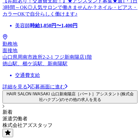
【昇給あり！交通費支給！】★アシスタント募集★週1・1日
3時間～OK◎人気サロンで働きませんか？ネイル・ピアス・
カラーOKで自分らしく働けます♪
美容師
時給
1,050
円〜
1,400
円
勤務地
面接地
山口県周南市政所2-2-1 フジ新南陽店1階
徳山駅、櫛ケ浜駅、新南陽駅
交通費支給
詳細を見る
応募画面に進む
HAIR SALON IWASAKI 山口新南陽店［パート］アシスタント(株式会
社ハクブン)のその他の求人を見る
新着
派遣労働者
株式会社アズスタッフ