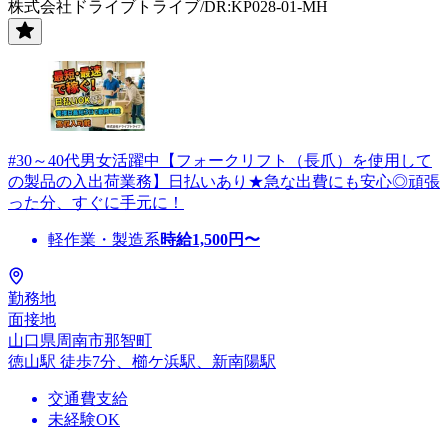
株式会社ドライブトライブ/DR:KP028-01-MH
#30～40代男女活躍中【フォークリフト（長爪）を使用して
の製品の入出荷業務】日払いあり★急な出費にも安心◎頑張
った分、すぐに手元に！
軽作業・製造系
時給
1,500
円〜
勤務地
面接地
山口県周南市那智町
徳山駅 徒歩7分、櫛ケ浜駅、新南陽駅
交通費支給
未経験OK