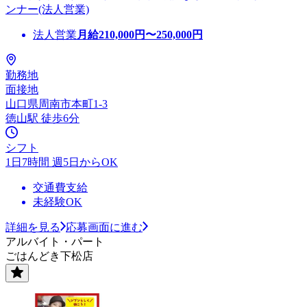
ンナー(法人営業)
法人営業
月給
210,000
円〜
250,000
円
勤務地
面接地
山口県周南市本町1-3
徳山駅 徒歩6分
シフト
1日7時間 週5日からOK
交通費支給
未経験OK
詳細を見る
応募画面に進む
アルバイト・パート
ごはんどき下松店