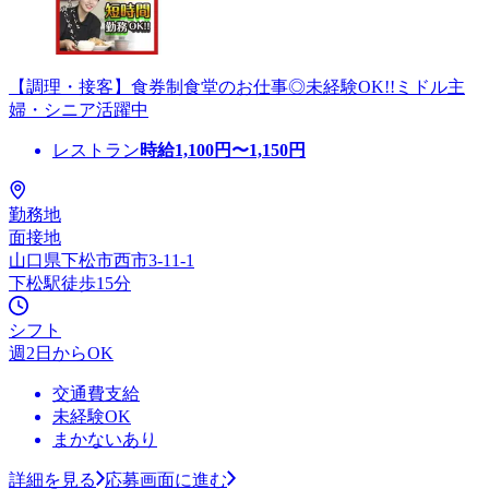
【調理・接客】食券制食堂のお仕事◎未経験OK!!ミドル主
婦・シニア活躍中
レストラン
時給
1,100
円〜
1,150
円
勤務地
面接地
山口県下松市西市3-11-1
下松駅徒歩15分
シフト
週2日からOK
交通費支給
未経験OK
まかないあり
詳細を見る
応募画面に進む