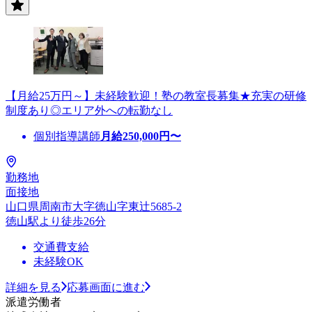
【月給25万円～】未経験歓迎！塾の教室長募集★充実の研修
制度あり◎エリア外への転勤なし
個別指導講師
月給
250,000
円〜
勤務地
面接地
山口県周南市大字徳山字東辻5685-2
徳山駅より徒歩26分
交通費支給
未経験OK
詳細を見る
応募画面に進む
派遣労働者