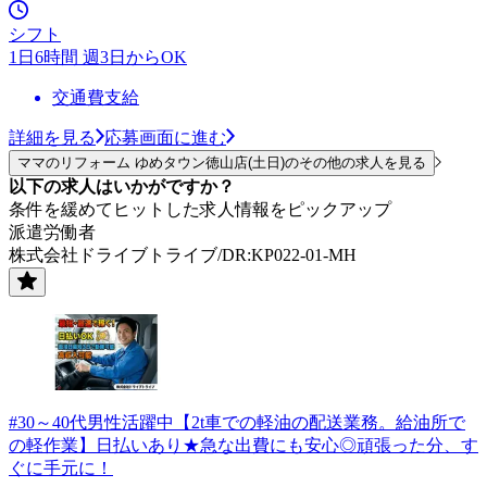
シフト
1日6時間 週3日からOK
交通費支給
詳細を見る
応募画面に進む
ママのリフォーム ゆめタウン徳山店(土日)のその他の求人を見る
以下の求人はいかがですか？
条件を緩めてヒットした求人情報をピックアップ
派遣労働者
株式会社ドライブトライブ/DR:KP022-01-MH
#30～40代男性活躍中【2t車での軽油の配送業務。給油所で
の軽作業】日払いあり★急な出費にも安心◎頑張った分、す
ぐに手元に！