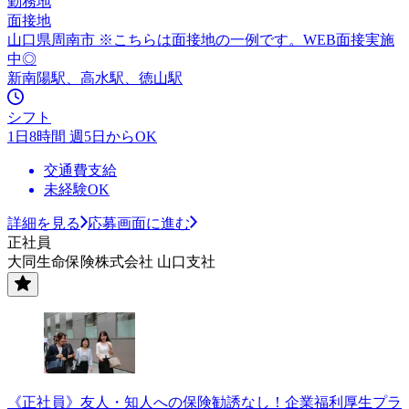
勤務地
面接地
山口県周南市 ※こちらは面接地の一例です。WEB面接実施
中◎
新南陽駅、高水駅、徳山駅
シフト
1日8時間 週5日からOK
交通費支給
未経験OK
詳細を見る
応募画面に進む
正社員
大同生命保険株式会社 山口支社
《正社員》友人・知人への保険勧誘なし！企業福利厚生プラ