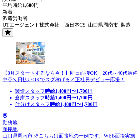
平均時給
1,600
円
新着
派遣労働者
UTエージェント株式会社 西日本CS_山口県周南市_製造
【8月スタートするなら今！】即日面接OK！20代～40代活躍
中◎＼日払いOKでスグ稼げる／正社員デビュー応援！
製造スタッフ
時給
1,400
円〜
1,700
円
倉庫スタッフ
時給
1,400
円〜
1,700
円
仕分けスタッフ
時給
1,400
円〜
1,700
円
勤務地
面接地
山口県周南市 ※こちらは面接地の一例です。WEB面接実施