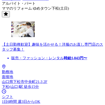
アルバイト・パート
ママのリフォーム ゆめタウン下松(土日)
【土日勤務歓迎】趣味を活かせる！洋服のお直し専門店のス
タッフ募集！
販売・ファッション・レンタル
時給
1,043
円〜
勤務地
面接地
山口県下松市中央町21-3 2F
下松(山口)駅 徒歩15分
シフト
1日6時間 週3日からOK