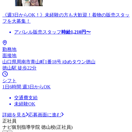
《週3日からOK！》未経験の方も大歓迎！着物の販売スタッ
フを大募集！
アパレル販売スタッフ
時給
1,210
円〜
勤務地
面接地
山口県周南市青山町1番18号 ゆめタウン徳山
徳山駅 徒歩22分
シフト
1日6時間 週3日からOK
交通費支給
未経験OK
詳細を見る
応募画面に進む
正社員
ナビ個別指導学院 徳山校(正社員)