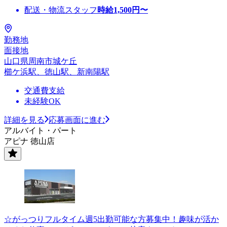
配送・物流スタッフ
時給
1,500
円〜
勤務地
面接地
山口県周南市城ケ丘
櫛ケ浜駅、徳山駅、新南陽駅
交通費支給
未経験OK
詳細を見る
応募画面に進む
アルバイト・パート
アピナ 徳山店
☆がっつりフルタイム週5出勤可能な方募集中！趣味が活か