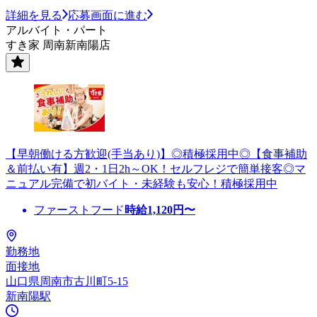
詳細を見る
応募画面に進む
アルバイト・パート
すき家 周南新南陽店
【早朝働ける方歓迎(手当あり)】◎積極採用中◎【食事補助
＆前払い有】週2・1日2h～OK！セルフレジで簡単接客◎マ
ニュアル完備で初バイト・未経験も安心！積極採用中
ファーストフード
時給
1,120
円〜
勤務地
面接地
山口県周南市古川町5-15
新南陽駅