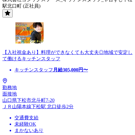
駅北口町 (正社員)
【入社祝金あり】料理ができなくても大丈夫◎地域で安定し
て働けるキッチンスタッフ
キッチンスタッフ
月給
305,000
円〜
勤務地
面接地
山口県下松市北斗町7-20
ＪＲ山陽本線下松駅 北口徒歩2分
交通費支給
未経験OK
まかないあり