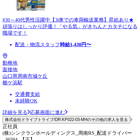
#30～40代男性活躍中【3t車での車両輸送業務】昇給あり★
頑張りはしっかり評価！「やる気」がきちんとカタチになる
職場です！
配送・物流スタッフ
時給
1,430
円〜
勤務地
面接地
山口県周南市城ケ丘
櫛ケ浜駅
交通費支給
未経験OK
詳細を見る
応募画面に進む
株式会社ドライブトライブ/DR:KP022-03-MHのその他の求人を見る
正社員
(株)シンクランホールディングス_周南RS_配送ドライバー
_36594_【正】