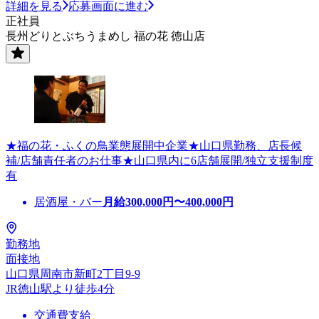
詳細を見る
応募画面に進む
正社員
長州どりとぶちうまめし 福の花 徳山店
★福の花・ふくの鳥業態展開中企業★山口県勤務、店長候
補/店舗責任者のお仕事★山口県内に6店舗展開/独立支援制度
有
居酒屋・バー
月給
300,000
円〜
400,000
円
勤務地
面接地
山口県周南市新町2丁目9-9
JR徳山駅より徒歩4分
交通費支給