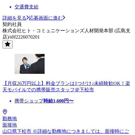
交通費支給
詳細を見る
応募画面に進む
契約社員
株式会社ヒト・コミュニケーションズ人材開発本部 (広島支
店)/s0f2226070201
【月収26万円以上】料金プランは1つだけ♪未経験歓OK！楽
天モバイルでの携帯販売スタッフ＠下松市
携帯ショップ
時給
1,600
円〜
勤務地
面接地
山口県下松市 ※詳細な勤務地につきましては、面接時にご