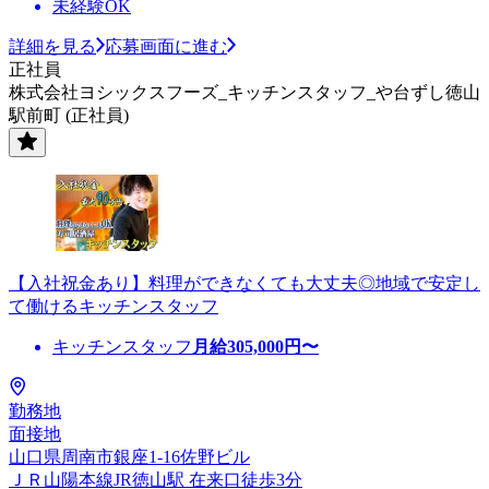
未経験OK
詳細を見る
応募画面に進む
正社員
株式会社ヨシックスフーズ_キッチンスタッフ_や台ずし徳山
駅前町 (正社員)
【入社祝金あり】料理ができなくても大丈夫◎地域で安定し
て働けるキッチンスタッフ
キッチンスタッフ
月給
305,000
円〜
勤務地
面接地
山口県周南市銀座1-16佐野ビル
ＪＲ山陽本線JR徳山駅 在来口徒歩3分