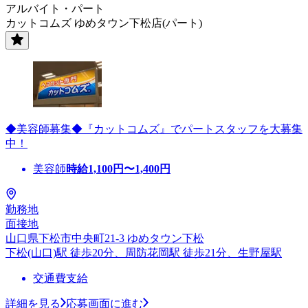
アルバイト・パート
カットコムズ ゆめタウン下松店(パート)
◆美容師募集◆『カットコムズ』でパートスタッフを大募集
中！
美容師
時給
1,100
円〜
1,400
円
勤務地
面接地
山口県下松市中央町21-3 ゆめタウン下松
下松(山口)駅 徒歩20分、周防花岡駅 徒歩21分、生野屋駅
交通費支給
詳細を見る
応募画面に進む