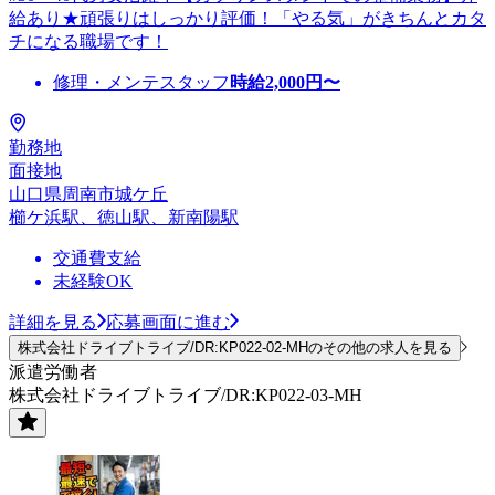
給あり★頑張りはしっかり評価！「やる気」がきちんとカタ
チになる職場です！
修理・メンテスタッフ
時給
2,000
円〜
勤務地
面接地
山口県周南市城ケ丘
櫛ケ浜駅、徳山駅、新南陽駅
交通費支給
未経験OK
詳細を見る
応募画面に進む
株式会社ドライブトライブ/DR:KP022-02-MHのその他の求人を見る
派遣労働者
株式会社ドライブトライブ/DR:KP022-03-MH