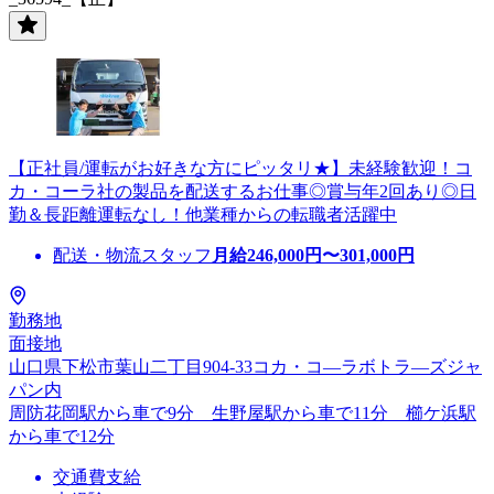
【正社員/運転がお好きな方にピッタリ★】未経験歓迎！コ
カ・コーラ社の製品を配送するお仕事◎賞与年2回あり◎日
勤＆長距離運転なし！他業種からの転職者活躍中
配送・物流スタッフ
月給
246,000
円〜
301,000
円
勤務地
面接地
山口県下松市葉山二丁目904-33コカ・コ―ラボトラ―ズジャ
パン内
周防花岡駅から車で9分 生野屋駅から車で11分 櫛ケ浜駅
から車で12分
交通費支給