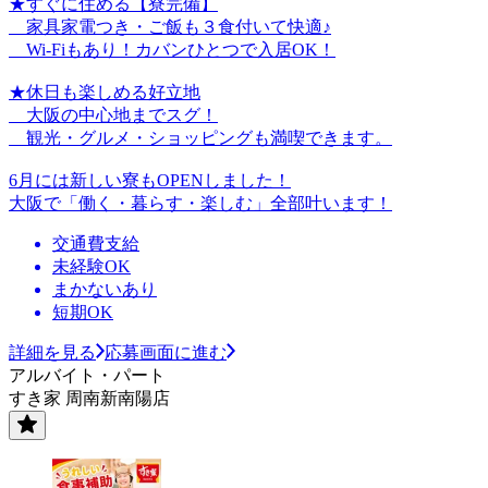
★すぐに住める【寮完備】
家具家電つき・ご飯も３食付いて快適♪
Wi-Fiもあり！カバンひとつで入居OK！
★休日も楽しめる好立地
大阪の中心地までスグ！
観光・グルメ・ショッピングも満喫できます。
6月には新しい寮もOPENしました！
大阪で「働く・暮らす・楽しむ」全部叶います！
交通費支給
未経験OK
まかないあり
短期OK
詳細を見る
応募画面に進む
アルバイト・パート
すき家 周南新南陽店