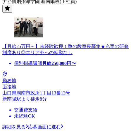
ナビ個別指導学院 新南陽校(正社員)
【月給25万円～】未経験歓迎！塾の教室長募集★充実の研修
制度あり◎エリア外への転勤なし
個別指導講師
月給
250,000
円〜
勤務地
面接地
山口県周南市政所1丁目13番13号
新南陽駅より徒歩8分
交通費支給
未経験OK
詳細を見る
応募画面に進む