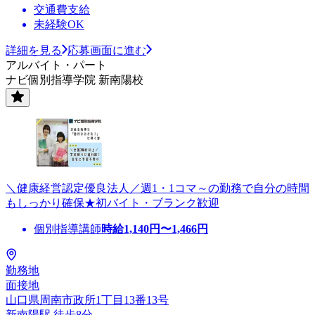
交通費支給
未経験OK
詳細を見る
応募画面に進む
アルバイト・パート
ナビ個別指導学院 新南陽校
＼健康経営認定優良法人／週1・1コマ～の勤務で自分の時間
もしっかり確保★初バイト・ブランク歓迎
個別指導講師
時給
1,140
円〜
1,466
円
勤務地
面接地
山口県周南市政所1丁目13番13号
新南陽駅 徒歩8分