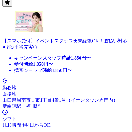
【スマホ受付】イベントスタッフ★未経験OK！週払い対応
可能♪手当充実◎
キャンペーンスタッフ
時給
1,850
円〜
受付
時給
1,850
円〜
携帯ショップ
時給
1,850
円〜
勤務地
面接地
山口県周南市古市1丁目4番1号（イオンタウン周南内）
新南陽駅、福川駅
シフト
1日8時間 週4日からOK