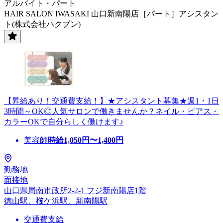
アルバイト・パート
HAIR SALON IWASAKI 山口新南陽店［パート］アシスタン
ト(株式会社ハクブン)
【昇給あり！交通費支給！】★アシスタント募集★週1・1日
3時間～OK◎人気サロンで働きませんか？ネイル・ピアス・
カラーOKで自分らしく働けます♪
美容師
時給
1,050
円〜
1,400
円
勤務地
面接地
山口県周南市政所2-2-1 フジ新南陽店1階
徳山駅、櫛ケ浜駅、新南陽駅
交通費支給