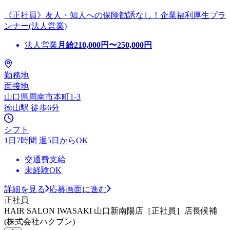
《正社員》友人・知人への保険勧誘なし！企業福利厚生プラ
ンナー(法人営業)
法人営業
月給
210,000
円〜
250,000
円
勤務地
面接地
山口県周南市本町1-3
徳山駅 徒歩6分
シフト
1日7時間 週5日からOK
交通費支給
未経験OK
詳細を見る
応募画面に進む
正社員
HAIR SALON IWASAKI 山口新南陽店［正社員］店長候補
(株式会社ハクブン)