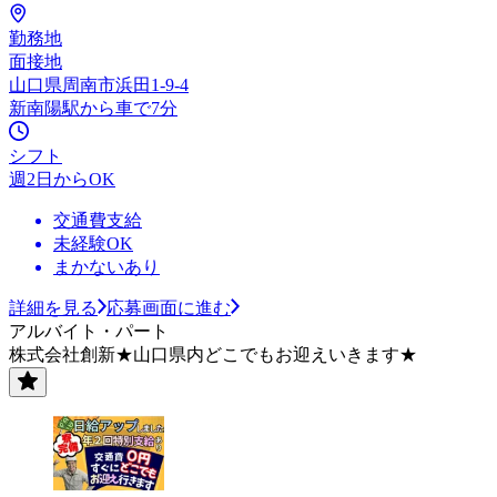
勤務地
面接地
山口県周南市浜田1-9-4
新南陽駅から車で7分
シフト
週2日からOK
交通費支給
未経験OK
まかないあり
詳細を見る
応募画面に進む
アルバイト・パート
株式会社創新★山口県内どこでもお迎えいきます★