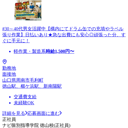
#30～40代男女活躍中【構内にてドラム缶での充填やラベル
張り作業】日払いあり★急な出費にも安心◎頑張った分、す
ぐに手元に！
軽作業・製造系
時給
1,500
円〜
勤務地
面接地
山口県周南市毛利町
徳山駅、櫛ケ浜駅、新南陽駅
交通費支給
未経験OK
詳細を見る
応募画面に進む
正社員
ナビ個別指導学院 徳山校(正社員)