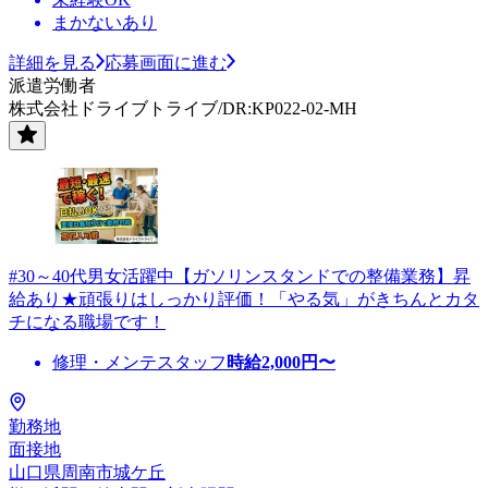
まかないあり
詳細を見る
応募画面に進む
派遣労働者
株式会社ドライブトライブ/DR:KP022-02-MH
#30～40代男女活躍中【ガソリンスタンドでの整備業務】昇
給あり★頑張りはしっかり評価！「やる気」がきちんとカタ
チになる職場です！
修理・メンテスタッフ
時給
2,000
円〜
勤務地
面接地
山口県周南市城ケ丘