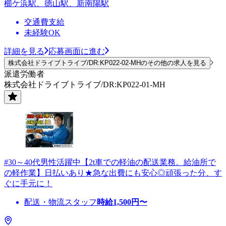
櫛ケ浜駅、徳山駅、新南陽駅
交通費支給
未経験OK
詳細を見る
応募画面に進む
株式会社ドライブトライブ/DR:KP022-02-MHのその他の求人を見る
派遣労働者
株式会社ドライブトライブ/DR:KP022-01-MH
#30～40代男性活躍中【2t車での軽油の配送業務。給油所で
の軽作業】日払いあり★急な出費にも安心◎頑張った分、す
ぐに手元に！
配送・物流スタッフ
時給
1,500
円〜