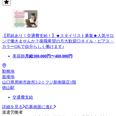
【昇給あり！交通費支給！】★スタイリスト募集★人気サロ
ンで働きませんか？復職希望の方大歓迎◎ネイル・ピアス・
カラーOKで自分らしく働けます♪
美容師
月給
300,000
円〜
400,000
円
勤務地
面接地
山口県周南市政所2-2-1 フジ新南陽店1階
徳山駅
交通費支給
詳細を見る
応募画面に進む
派遣労働者