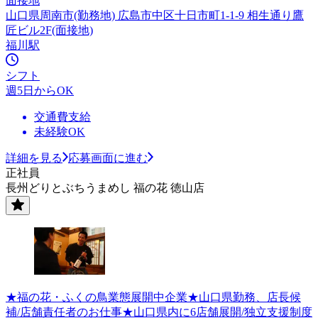
面接地
山口県周南市(勤務地) 広島市中区十日市町1-1-9 相生通り鷹
匠ビル2F(面接地)
福川駅
シフト
週5日からOK
交通費支給
未経験OK
詳細を見る
応募画面に進む
正社員
長州どりとぶちうまめし 福の花 徳山店
★福の花・ふくの鳥業態展開中企業★山口県勤務、店長候
補/店舗責任者のお仕事★山口県内に6店舗展開/独立支援制度