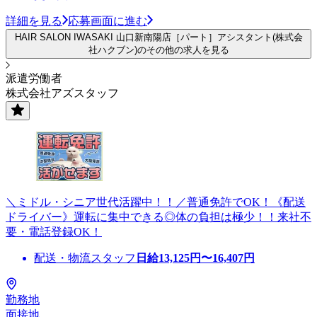
詳細を見る
応募画面に進む
HAIR SALON IWASAKI 山口新南陽店［パート］アシスタント(株式会
社ハクブン)のその他の求人を見る
派遣労働者
株式会社アズスタッフ
＼ミドル・シニア世代活躍中！！／普通免許でOK！《配送
ドライバー》運転に集中できる◎体の負担は極少！！来社不
要・電話登録OK！
配送・物流スタッフ
日給
13,125
円〜
16,407
円
勤務地
面接地