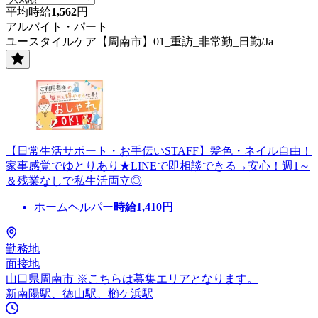
平均時給
1,562
円
アルバイト・パート
ユースタイルケア【周南市】01_重訪_非常勤_日勤/Ja
【日常生活サポート・お手伝いSTAFF】髪色・ネイル自由！
家事感覚でゆとりあり★LINEで即相談できる→安心！週1～
＆残業なしで私生活両立◎
ホームヘルパー
時給
1,410
円
勤務地
面接地
山口県周南市 ※こちらは募集エリアとなります。
新南陽駅、徳山駅、櫛ケ浜駅