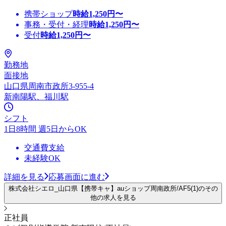
携帯ショップ
時給
1,250
円〜
事務・受付・経理
時給
1,250
円〜
受付
時給
1,250
円〜
勤務地
面接地
山口県周南市政所3-955-4
新南陽駅、福川駅
シフト
1日8時間 週5日からOK
交通費支給
未経験OK
詳細を見る
応募画面に進む
株式会社シエロ_山口県【携帯キャ】auショップ周南政所/AF5(1)のその
他の求人を見る
正社員