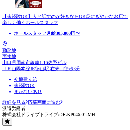
【未経験OK】人と話すのが好きならOK◎にぎやかなお店で
楽しく働くホールスタッフ
ホールスタッフ
月給
305,000
円〜
勤務地
面接地
山口県周南市銀座1-16佐野ビル
ＪＲ山陽本線JR徳山駅 在来口徒歩3分
交通費支給
未経験OK
まかないあり
詳細を見る
応募画面に進む
派遣労働者
株式会社ドライブトライブ/DR:KP046-01-MH