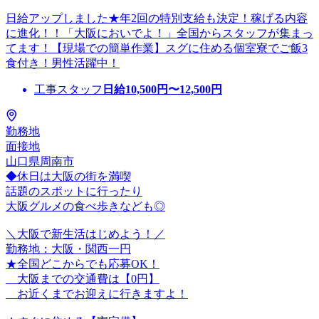
日給アップしました★年2回の特別支給も決定！稼げる内容
に進化！！「大阪においでよ！」全国からスタッフが集まっ
てます！【現場での簡単作業】スグに住める個室寮でご飯3
食付き！男性活躍中！
工事スタッフ
日給
10,500
円〜
12,500
円
勤務地
面接地
山口県周南市
◆休日は大阪の街を満喫
話題のスポットに行ったり
大阪グルメの食べ歩きなども◎
＼大阪で新生活はじめよう！／
勤務地：大阪・関西一円
★全国どこからでも応募OK！
大阪までの交通費は【0円】
お近くまでお迎えに行きますよ！