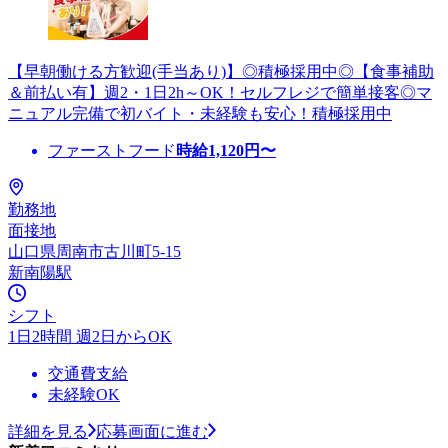
【早朝働ける方歓迎(手当あり)】◎積極採用中◎【食事補助
＆前払い有】週2・1日2h～OK！セルフレジで簡単接客◎マ
ニュアル完備で初バイト・未経験も安心！積極採用中
ファーストフード
時給
1,120
円〜
勤務地
面接地
山口県周南市古川町5-15
新南陽駅
シフト
1日2時間 週2日からOK
交通費支給
未経験OK
詳細を見る
応募画面に進む