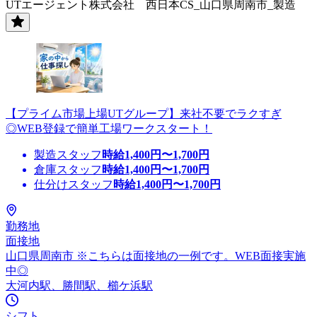
UTエージェント株式会社 西日本CS_山口県周南市_製造
【プライム市場上場UTグループ】来社不要でラクすぎ
◎WEB登録で簡単工場ワークスタート！
製造スタッフ
時給
1,400
円〜
1,700
円
倉庫スタッフ
時給
1,400
円〜
1,700
円
仕分けスタッフ
時給
1,400
円〜
1,700
円
勤務地
面接地
山口県周南市 ※こちらは面接地の一例です。WEB面接実施
中◎
大河内駅、勝間駅、櫛ケ浜駅
シフト