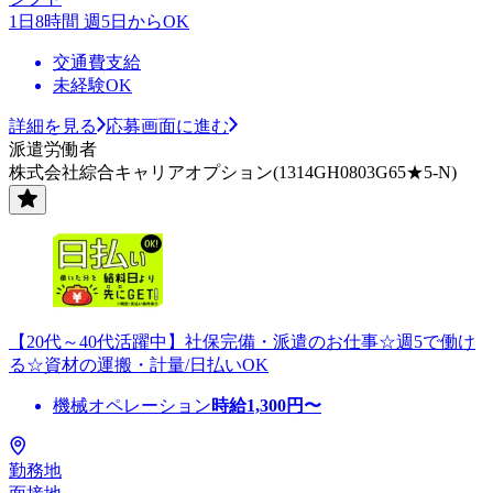
1日8時間 週5日からOK
交通費支給
未経験OK
詳細を見る
応募画面に進む
派遣労働者
株式会社綜合キャリアオプション(1314GH0803G65★5-N)
【20代～40代活躍中】社保完備・派遣のお仕事☆週5で働け
る☆資材の運搬・計量/日払いOK
機械オペレーション
時給
1,300
円〜
勤務地