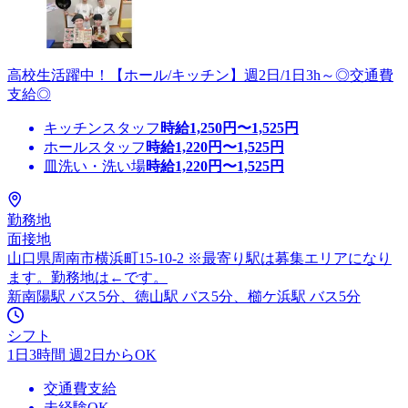
高校生活躍中！【ホール/キッチン】週2日/1日3h～◎交通費
支給◎
キッチンスタッフ
時給
1,250
円〜
1,525
円
ホールスタッフ
時給
1,220
円〜
1,525
円
皿洗い・洗い場
時給
1,220
円〜
1,525
円
勤務地
面接地
山口県周南市横浜町15-10-2 ※最寄り駅は募集エリアになり
ます。勤務地は←です。
新南陽駅 バス5分、徳山駅 バス5分、櫛ケ浜駅 バス5分
シフト
1日3時間 週2日からOK
交通費支給
未経験OK