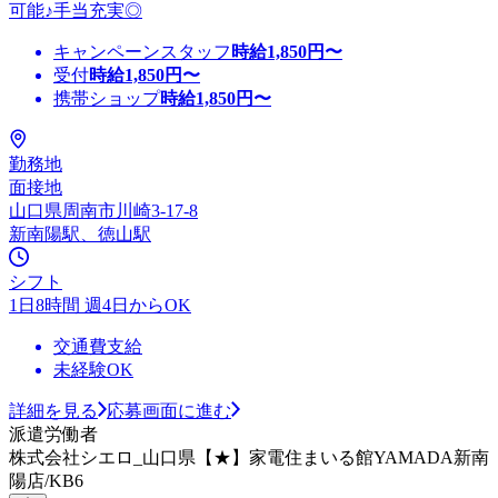
可能♪手当充実◎
キャンペーンスタッフ
時給
1,850
円〜
受付
時給
1,850
円〜
携帯ショップ
時給
1,850
円〜
勤務地
面接地
山口県周南市川崎3-17-8
新南陽駅、徳山駅
シフト
1日8時間 週4日からOK
交通費支給
未経験OK
詳細を見る
応募画面に進む
派遣労働者
株式会社シエロ_山口県【★】家電住まいる館YAMADA新南
陽店/KB6