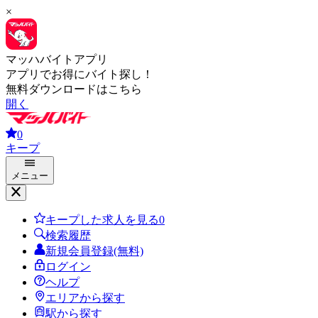
×
マッハバイトアプリ
アプリでお得にバイト探し！
無料ダウンロードはこちら
開く
0
キープ
メニュー
キープした求人を見る
0
検索履歴
新規会員登録(無料)
ログイン
ヘルプ
エリアから探す
駅から探す