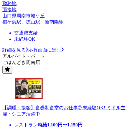
勤務地
面接地
山口県周南市城ケ丘
櫛ケ浜駅、徳山駅、新南陽駅
交通費支給
未経験OK
詳細を見る
応募画面に進む
アルバイト・パート
ごはんどき周南店
【調理・接客】食券制食堂のお仕事◎未経験OK!!ミドル主
婦・シニア活躍中
レストラン
時給
1,100
円〜
1,150
円