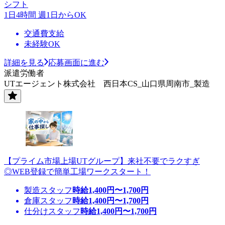
シフト
1日4時間 週1日からOK
交通費支給
未経験OK
詳細を見る
応募画面に進む
派遣労働者
UTエージェント株式会社 西日本CS_山口県周南市_製造
【プライム市場上場UTグループ】来社不要でラクすぎ
◎WEB登録で簡単工場ワークスタート！
製造スタッフ
時給
1,400
円〜
1,700
円
倉庫スタッフ
時給
1,400
円〜
1,700
円
仕分けスタッフ
時給
1,400
円〜
1,700
円