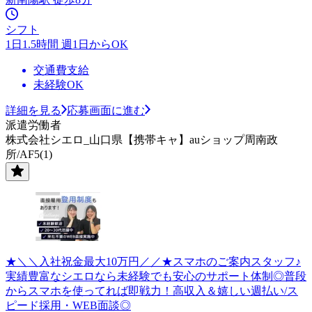
シフト
1日1.5時間 週1日からOK
交通費支給
未経験OK
詳細を見る
応募画面に進む
派遣労働者
株式会社シエロ_山口県【携帯キャ】auショップ周南政
所/AF5(1)
★＼＼入社祝金最大10万円／／★スマホのご案内スタッフ♪
実績豊富なシエロなら未経験でも安心のサポート体制◎普段
からスマホを使ってれば即戦力！高収入＆嬉しい週払い/ス
ピード採用・WEB面談◎