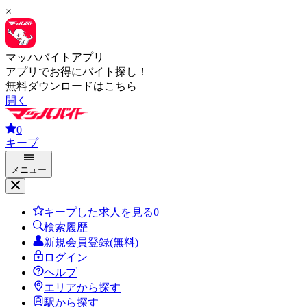
×
マッハバイトアプリ
アプリでお得にバイト探し！
無料ダウンロードはこちら
開く
0
キープ
メニュー
キープした求人を見る
0
検索履歴
新規会員登録(無料)
ログイン
ヘルプ
エリアから探す
駅から探す