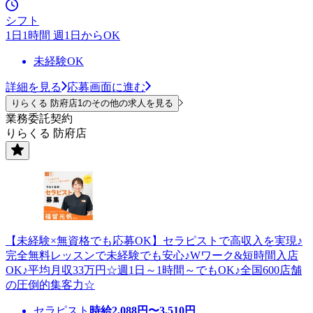
シフト
1日1時間 週1日からOK
未経験OK
詳細を見る
応募画面に進む
りらくる 防府店1のその他の求人を見る
業務委託契約
りらくる 防府店
【未経験×無資格でも応募OK】セラピストで高収入を実現♪
完全無料レッスンで未経験でも安心♪Wワーク&短時間入店
OK♪平均月収33万円☆週1日～1時間～でもOK♪全国600店舗
の圧倒的集客力☆
セラピスト
時給
2,088
円〜
3,510
円