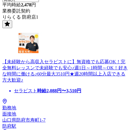
平均時給
2,478
円
業務委託契約
りらくる 防府店1
【未経験から高収入セラピストに】無資格でも応募OK！完
全無料レッスンで未経験でも安心♪週1日～1時間～OK！好き
な時間に働ける♪60分最大3510円★週20時間以上入店できる
方大歓迎♪
セラピスト
時給
2,088
円〜
3,510
円
勤務地
面接地
山口県防府市寿町1-7
防府駅