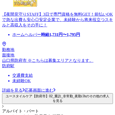
【夜間見守りSTAFF】3日で専門資格を無料GET！前払いOK
で急な出費も安心◎安定企業で、未経験から将来役立つスキ
ルと高収入をその手に！
ホームヘルパー
時給
1,731
円〜
1,795
円
勤務地
面接地
山口県防府市 ※こちらは募集エリアとなります。
防府駅
交通費支給
未経験OK
詳細を見る
応募画面に進む
ユースタイルケア【防府市】02_重訪_非常勤_夜勤/Jbのその他の求人
を見る
アルバイト・パート