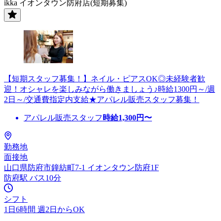
ikka イオンタウン防府店(短期募集)
【短期スタッフ募集！】ネイル・ピアスOK◎未経験者歓
迎！オシャレを楽しみながら働きましょう♪時給1300円～/週
2日～/交通費指定内支給★アパレル販売スタッフ募集！
アパレル販売スタッフ
時給
1,300
円〜
勤務地
面接地
山口県防府市鐘紡町7-1 イオンタウン防府1F
防府駅 バス10分
シフト
1日6時間 週2日からOK