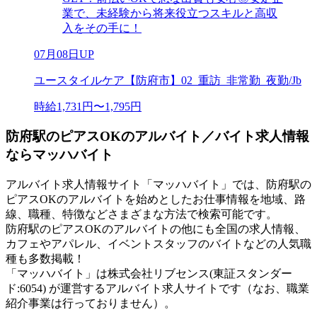
業で、未経験から将来役立つスキルと高収
入をその手に！
07月08日UP
ユースタイルケア【防府市】02_重訪_非常勤_夜勤/Jb
時給1,731円〜1,795円
防府駅のピアスOKのアルバイト／バイト求人情報
ならマッハバイト
アルバイト求人情報サイト「マッハバイト」では、防府駅の
ピアスOKのアルバイトを始めとしたお仕事情報を地域、路
線、職種、特徴などさまざまな方法で検索可能です。
防府駅のピアスOKのアルバイトの他にも全国の求人情報、
カフェやアパレル、イベントスタッフのバイトなどの人気職
種も多数掲載！
「マッハバイト」は株式会社リブセンス(東証スタンダー
ド:6054) が運営するアルバイト求人サイトです（なお、職業
紹介事業は行っておりません）。