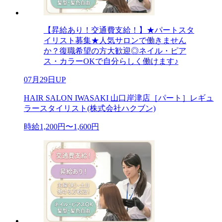
【昇給あり！交通費支給！】★パートスタ
イリスト募集★人気サロンで働きません
か？復職希望の方大歓迎◎ネイル・ピア
ス・カラーOKで自分らしく働けます♪
07月29日UP
HAIR SALON IWASAKI 山口岸津店［パート］レギュ
ラースタイリスト(株式会社ハクブン)
時給1,200円〜1,600円