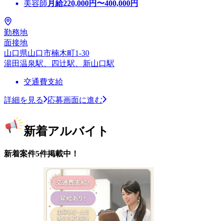
美容師
月給
220,000
円〜
400,000
円
勤務地
面接地
山口県山口市楠木町1-30
湯田温泉駅、四辻駅、新山口駅
交通費支給
詳細を見る
応募画面に進む
新着アルバイト
新着案件5件掲載中！