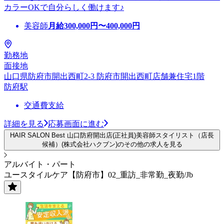
カラーOKで自分らしく働けます♪
美容師
月給
300,000
円〜
400,000
円
勤務地
面接地
山口県防府市開出西町2-3 防府市開出西町店舗兼住宅1階
防府駅
交通費支給
詳細を見る
応募画面に進む
HAIR SALON Best 山口防府開出店(正社員)美容師スタイリスト（店長
候補）(株式会社ハクブン)のその他の求人を見る
アルバイト・パート
ユースタイルケア【防府市】02_重訪_非常勤_夜勤/Jb