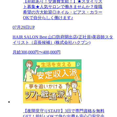
【昇給あり！交通費支給！】★スタイリス
ト募集★人気サロンで働きませんか？復職
希望の方大歓迎◎ネイル・ピアス・カラー
OKで自分らしく働けます♪
07月29日UP
HAIR SALON Best 山口防府開出店(正社員)美容師スタ
イリスト（店長候補）(株式会社ハクブン)
月給300,000円〜400,000円
【夜間見守りSTAFF】3日で専門資格を無料
GET！前払いOKで急な出費も安心◎安定企