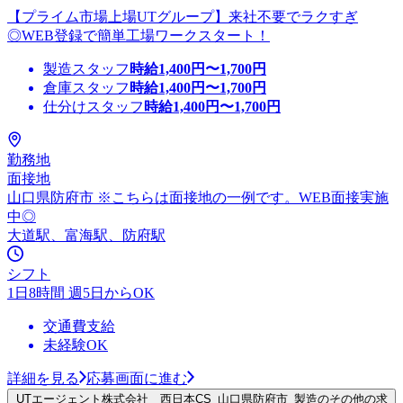
【プライム市場上場UTグループ】来社不要でラクすぎ
◎WEB登録で簡単工場ワークスタート！
製造スタッフ
時給
1,400
円〜
1,700
円
倉庫スタッフ
時給
1,400
円〜
1,700
円
仕分けスタッフ
時給
1,400
円〜
1,700
円
勤務地
面接地
山口県防府市 ※こちらは面接地の一例です。WEB面接実施
中◎
大道駅、富海駅、防府駅
シフト
1日8時間 週5日からOK
交通費支給
未経験OK
詳細を見る
応募画面に進む
UTエージェント株式会社 西日本CS_山口県防府市_製造のその他の求