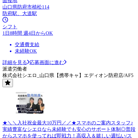
面接地
山口県防府市植松114
防府駅、大道駅
シフト
1日8時間 週4日からOK
交通費支給
未経験OK
詳細を見る
応募画面に進む
派遣労働者
株式会社シエロ_山口県【携帯キャ】エディオン防府店/AF5
★＼＼入社祝金最大10万円／／★スマホのご案内スタッフ♪
実績豊富なシエロなら未経験でも安心のサポート体制◎普段
からスマホを使ってれば即戦力！高収入＆嬉しい週払い/ス