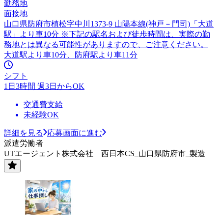
勤務地
面接地
山口県防府市植松字中川1373-9 山陽本線(神戸－門司)「大道
駅」より車10分 ※下記の駅名および徒歩時間は、実際の勤
務地とは異なる可能性がありますので、ご注意ください。
大道駅より車10分、防府駅より車11分
シフト
1日3時間 週3日からOK
交通費支給
未経験OK
詳細を見る
応募画面に進む
派遣労働者
UTエージェント株式会社 西日本CS_山口県防府市_製造