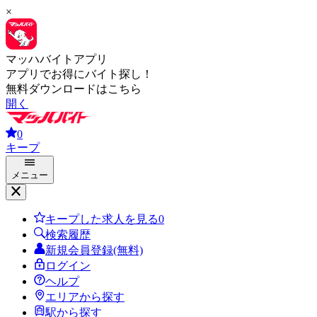
×
マッハバイトアプリ
アプリでお得にバイト探し！
無料ダウンロードはこちら
開く
0
キープ
メニュー
キープした求人を見る
0
検索履歴
新規会員登録(無料)
ログイン
ヘルプ
エリアから探す
駅から探す