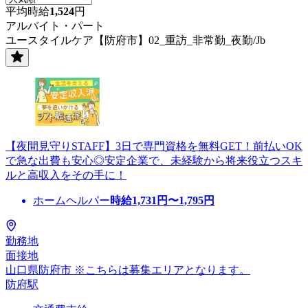
平均時給
1,524
円
アルバイト・パート
ユースタイルケア【防府市】02_重訪_非常勤_夜勤/Jb
【夜間見守りSTAFF】3日で専門資格を無料GET！前払いOK
で急な出費も安心◎安定企業で、未経験から将来役立つスキ
ルと高収入をその手に！
ホームヘルパー
時給
1,731
円〜
1,795
円
勤務地
面接地
山口県防府市 ※こちらは募集エリアとなります。
防府駅