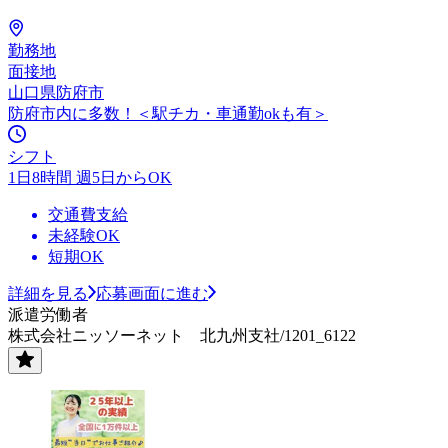
勤務地
面接地
山口県防府市
防府市内に多数！＜駅チカ・車通勤okも有＞
シフト
1日8時間 週5日からOK
交通費支給
未経験OK
短期OK
詳細を見る
応募画面に進む
派遣労働者
株式会社ニッソーネット 北九州支社/1201_6122