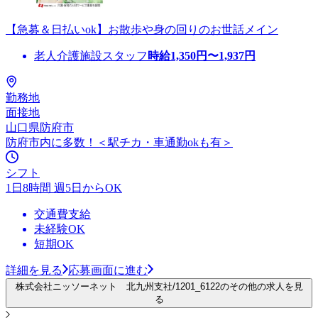
【急募＆日払いok】お散歩や身の回りのお世話メイン
老人介護施設スタッフ
時給
1,350
円〜
1,937
円
勤務地
面接地
山口県防府市
防府市内に多数！＜駅チカ・車通勤okも有＞
シフト
1日8時間 週5日からOK
交通費支給
未経験OK
短期OK
詳細を見る
応募画面に進む
株式会社ニッソーネット 北九州支社/1201_6122のその他の求人を見
る