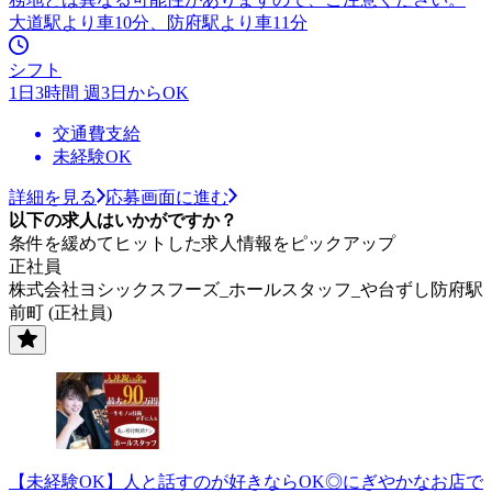
大道駅より車10分、防府駅より車11分
シフト
1日3時間 週3日からOK
交通費支給
未経験OK
詳細を見る
応募画面に進む
以下の求人はいかがですか？
条件を緩めてヒットした求人情報をピックアップ
正社員
株式会社ヨシックスフーズ_ホールスタッフ_や台ずし防府駅
前町 (正社員)
【未経験OK】人と話すのが好きならOK◎にぎやかなお店で