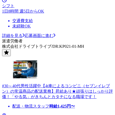
シフト
1日8時間 週5日からOK
交通費支給
未経験OK
詳細を見る
応募画面に進む
派遣労働者
株式会社ドライブトライブ/DR:KP021-01-MH
#30～40代男性活躍中【4t車によるコンビニ（セブンイレブ
ン）の常温商品の配送業務】昇給あり★頑張りはしっかり評
価！「やる気」がきちんとカタチになる職場です！
配送・物流スタッフ
時給
1,425
円〜