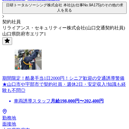
日研トータルソーシング株式会社 本社(お仕事No.9A175)のその他の求
人を見る
契約社員
リライアンス・セキュリティー株式会社(山口交通契約社員)
山口県防府市エリア1
期間限定！酷暑手当1日2000円！シニア歓迎の交通誘導警備
★山口市や宇部市で契約社員・週休2日・安定収入!知識も経
験も不問◎
車両誘導スタッフ
月給
198,000
円〜
202,400
円
勤務地
面接地