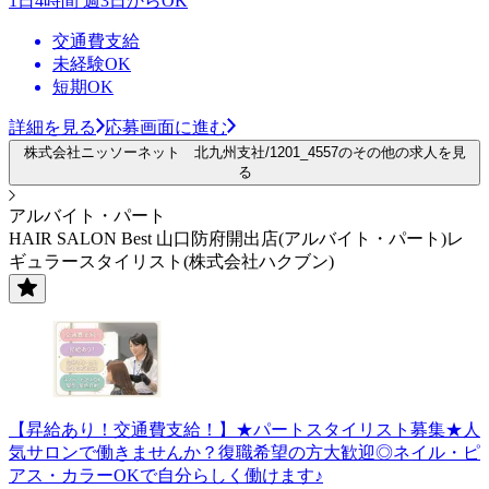
1日4時間 週3日からOK
交通費支給
未経験OK
短期OK
詳細を見る
応募画面に進む
株式会社ニッソーネット 北九州支社/1201_4557のその他の求人を見
る
アルバイト・パート
HAIR SALON Best 山口防府開出店(アルバイト・パート)レ
ギュラースタイリスト(株式会社ハクブン)
【昇給あり！交通費支給！】★パートスタイリスト募集★人
気サロンで働きませんか？復職希望の方大歓迎◎ネイル・ピ
アス・カラーOKで自分らしく働けます♪