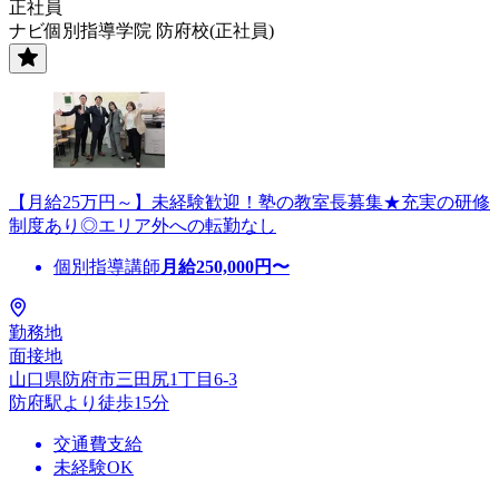
正社員
ナビ個別指導学院 防府校(正社員)
【月給25万円～】未経験歓迎！塾の教室長募集★充実の研修
制度あり◎エリア外への転勤なし
個別指導講師
月給
250,000
円〜
勤務地
面接地
山口県防府市三田尻1丁目6-3
防府駅より徒歩15分
交通費支給
未経験OK