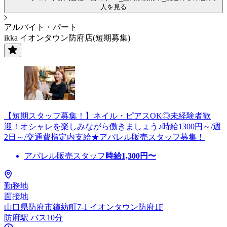
人を見る
アルバイト・パート
ikka イオンタウン防府店(短期募集)
【短期スタッフ募集！】ネイル・ピアスOK◎未経験者歓
迎！オシャレを楽しみながら働きましょう♪時給1300円～/週
2日～/交通費指定内支給★アパレル販売スタッフ募集！
アパレル販売スタッフ
時給
1,300
円〜
勤務地
面接地
山口県防府市鐘紡町7-1 イオンタウン防府1F
防府駅 バス10分