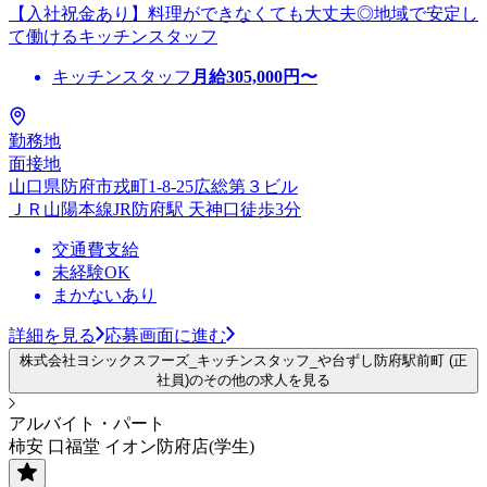
【入社祝金あり】料理ができなくても大丈夫◎地域で安定し
て働けるキッチンスタッフ
キッチンスタッフ
月給
305,000
円〜
勤務地
面接地
山口県防府市戎町1-8-25広総第３ビル
ＪＲ山陽本線JR防府駅 天神口徒歩3分
交通費支給
未経験OK
まかないあり
詳細を見る
応募画面に進む
株式会社ヨシックスフーズ_キッチンスタッフ_や台ずし防府駅前町 (正
社員)のその他の求人を見る
アルバイト・パート
柿安 口福堂 イオン防府店(学生)