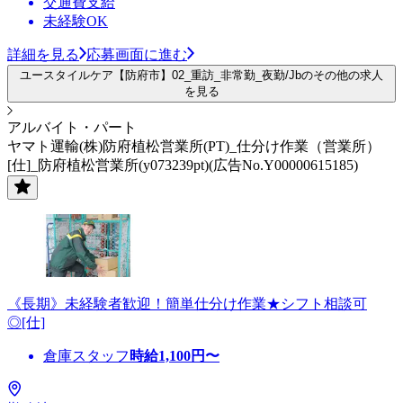
交通費支給
未経験OK
詳細を見る
応募画面に進む
ユースタイルケア【防府市】02_重訪_非常勤_夜勤/Jbのその他の求人
を見る
アルバイト・パート
ヤマト運輸(株)防府植松営業所(PT)_仕分け作業（営業所）
[仕]_防府植松営業所(y073239pt)(広告No.Y00000615185)
《長期》未経験者歓迎！簡単仕分け作業★シフト相談可
◎[仕]
倉庫スタッフ
時給
1,100
円〜