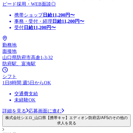
ピード採用・WEB面談◎
携帯ショップ
日給
11,200
円〜
事務・受付・経理
日給
11,200
円〜
受付
日給
11,200
円〜
勤務地
面接地
山口県防府市高倉1-3-32
防府駅、富海駅
シフト
1日8時間 週5日からOK
交通費支給
未経験OK
詳細を見る
応募画面に進む
株式会社シエロ_山口県【携帯キャ】エディオン防府店/AF5のその他の
求人を見る