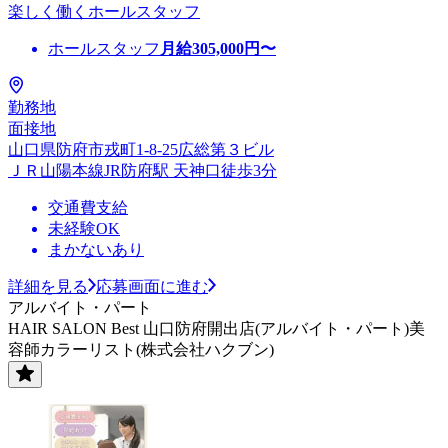
楽しく働くホールスタッフ
ホールスタッフ
月給
305,000
円〜
勤務地
面接地
山口県防府市戎町1-8-25広総第３ビル
ＪＲ山陽本線JR防府駅 天神口徒歩3分
交通費支給
未経験OK
まかないあり
詳細を見る
応募画面に進む
アルバイト・パート
HAIR SALON Best 山口防府開出店(アルバイト・パート)美
容師カラーリスト(株式会社ハクブン)