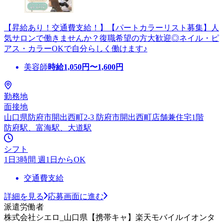
【昇給あり！交通費支給！】【パートカラーリスト募集】人
気サロンで働きませんか？復職希望の方大歓迎◎ネイル・ピ
アス・カラーOKで自分らしく働けます♪
美容師
時給
1,050
円〜
1,600
円
勤務地
面接地
山口県防府市開出西町2-3 防府市開出西町店舗兼住宅1階
防府駅、富海駅、大道駅
シフト
1日3時間 週1日からOK
交通費支給
詳細を見る
応募画面に進む
派遣労働者
株式会社シエロ_山口県【携帯キャ】楽天モバイルイオンタ