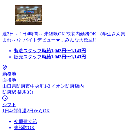
週2日～ 1日4時間～ 未経験OK 扶養内勤務OK 《学生さん集
まれ～♪》バイトデビュー★…みんな大歓迎!!
製造スタッフ
時給
1,043
円〜
1,143
円
販売スタッフ
時給
1,043
円〜
1,143
円
勤務地
面接地
山口県防府市中央町1-3 イオン防府店内
防府駅 徒歩3分
シフト
1日4時間 週2日からOK
交通費支給
未経験OK