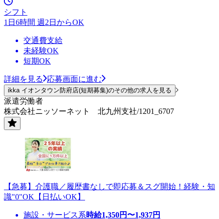
シフト
1日6時間 週2日からOK
交通費支給
未経験OK
短期OK
詳細を見る
応募画面に進む
ikka イオンタウン防府店(短期募集)のその他の求人を見る
派遣労働者
株式会社ニッソーネット 北九州支社/1201_6707
【急募】介護職／履歴書なしで即応募＆スグ開始！経験・知
識"0"OK【日払いOK】
施設・サービス系
時給
1,350
円〜
1,937
円