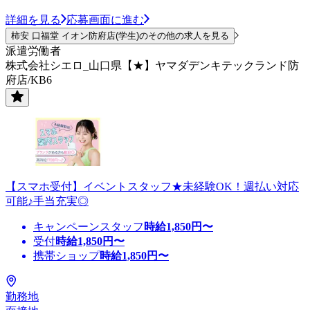
詳細を見る
応募画面に進む
柿安 口福堂 イオン防府店(学生)のその他の求人を見る
派遣労働者
株式会社シエロ_山口県【★】ヤマダデンキテックランド防
府店/KB6
【スマホ受付】イベントスタッフ★未経験OK！週払い対応
可能♪手当充実◎
キャンペーンスタッフ
時給
1,850
円〜
受付
時給
1,850
円〜
携帯ショップ
時給
1,850
円〜
勤務地