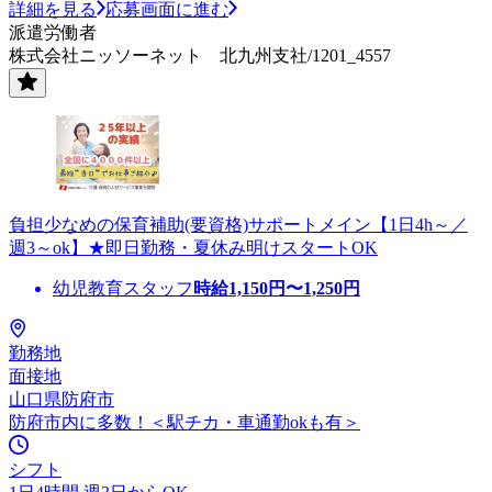
詳細を見る
応募画面に進む
派遣労働者
株式会社ニッソーネット 北九州支社/1201_4557
負担少なめの保育補助(要資格)サポートメイン【1日4h～／
週3～ok】★即日勤務・夏休み明けスタートOK
幼児教育スタッフ
時給
1,150
円〜
1,250
円
勤務地
面接地
山口県防府市
防府市内に多数！＜駅チカ・車通勤okも有＞
シフト