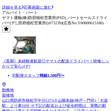
詳細を見る
応募画面に進む
アルバイト・パート
ヤマト運輸(株)防府植松営業所(PSD)_パートセールスドライ
バー[デ]_防府植松営業所(y073239)(広告No.Y00000615186)
《長期》未経験者歓迎◎ヤマトの配送ドライバー！研修しっ
かりで安心♪[デ]
宅配便スタッフ
時給
1,500
円〜
勤務地
面接地
山口県防府市植松字中川1373-9 山陽本線(神戸－門司)「大道
駅」より車10分 ※下記の駅名および徒歩時間は、実際の勤
務地とは異なる可能性がありますので、ご注意ください。