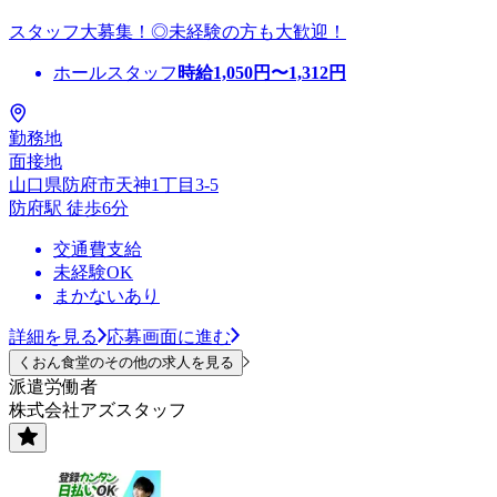
スタッフ大募集！◎未経験の方も大歓迎！
ホールスタッフ
時給
1,050
円〜
1,312
円
勤務地
面接地
山口県防府市天神1丁目3-5
防府駅 徒歩6分
交通費支給
未経験OK
まかないあり
詳細を見る
応募画面に進む
くおん食堂のその他の求人を見る
派遣労働者
株式会社アズスタッフ