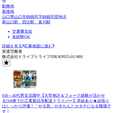
勤務地
面接地
山口県山口市鋳銭司字鋳銭司団地北
新山口駅、四辻駅、嘉川駅
交通費支給
未経験OK
詳細を見る
応募画面に進む
派遣労働者
株式会社ドライブトライブ/DR:KP055-01-MH
#30～40代男女活躍中【大型免許＆フォーク経験が活かせ
る!10t車での工業製品等配送ドライバー】昇給あり★頑張り
はしっかり評価！「やる気」がきちんとカタチになる職場で
す！