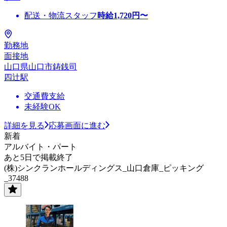
配送・物流スタッフ
時給
1,720
円〜
勤務地
面接地
山口県山口市鋳銭司
四辻駅
交通費支給
未経験OK
詳細を見る
応募画面に進む
新着
アルバイト・パート
あと5日で掲載終了
(株)シンクランホールディングス_山口倉庫_ピッキング
_37488