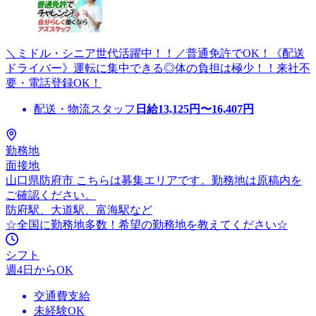
＼ミドル・シニア世代活躍中！！／普通免許でOK！《配送
ドライバー》運転に集中できる◎体の負担は極少！！来社不
要・電話登録OK！
配送・物流スタッフ
日給
13,125
円〜
16,407
円
勤務地
面接地
山口県防府市 こちらは募集エリアです。勤務地は原稿内を
ご確認ください。
防府駅、大道駅、富海駅など
☆全国に勤務地多数！希望の勤務地を教えてください☆
シフト
週4日からOK
交通費支給
未経験OK