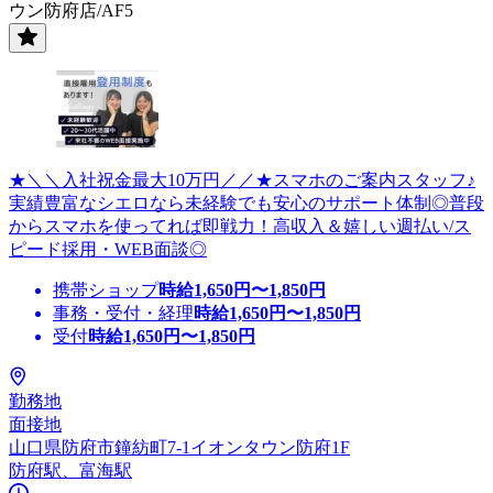
ウン防府店/AF5
★＼＼入社祝金最大10万円／／★スマホのご案内スタッフ♪
実績豊富なシエロなら未経験でも安心のサポート体制◎普段
からスマホを使ってれば即戦力！高収入＆嬉しい週払い/ス
ピード採用・WEB面談◎
携帯ショップ
時給
1,650
円〜
1,850
円
事務・受付・経理
時給
1,650
円〜
1,850
円
受付
時給
1,650
円〜
1,850
円
勤務地
面接地
山口県防府市鐘紡町7-1イオンタウン防府1F
防府駅、富海駅